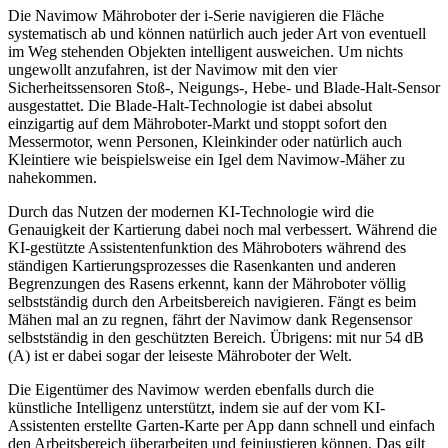
Die Navimow Mähroboter der i-Serie navigieren die Fläche
systematisch ab und können natürlich auch jeder Art von eventuell
im Weg stehenden Objekten intelligent ausweichen. Um nichts
ungewollt anzufahren, ist der Navimow mit den vier
Sicherheitssensoren Stoß-, Neigungs-, Hebe- und Blade-Halt-Sensor
ausgestattet. Die Blade-Halt-Technologie ist dabei absolut
einzigartig auf dem Mähroboter-Markt und stoppt sofort den
Messermotor, wenn Personen, Kleinkinder oder natürlich auch
Kleintiere wie beispielsweise ein Igel dem Navimow-Mäher zu
nahekommen.
Durch das Nutzen der modernen KI-Technologie wird die
Genauigkeit der Kartierung dabei noch mal verbessert. Während die
KI-gestützte Assistentenfunktion des Mähroboters während des
ständigen Kartierungsprozesses die Rasenkanten und anderen
Begrenzungen des Rasens erkennt, kann der Mähroboter völlig
selbstständig durch den Arbeitsbereich navigieren. Fängt es beim
Mähen mal an zu regnen, fährt der Navimow dank Regensensor
selbstständig in den geschützten Bereich. Übrigens: mit nur 54 dB
(A) ist er dabei sogar der leiseste Mähroboter der Welt.
Die Eigentümer des Navimow werden ebenfalls durch die
künstliche Intelligenz unterstützt, indem sie auf der vom KI-
Assistenten erstellte Garten-Karte per App dann schnell und einfach
den Arbeitsbereich überarbeiten und feinjustieren können. Das gilt