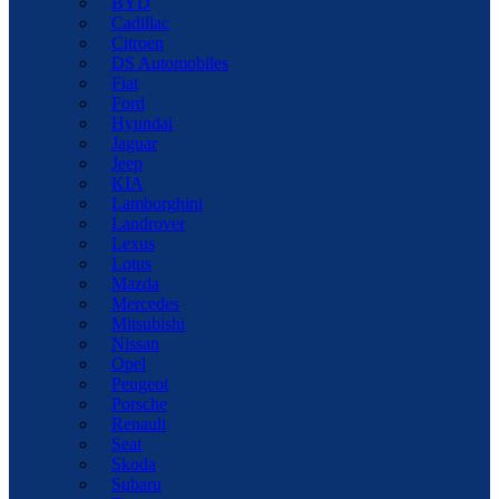
BYD
Cadillac
Citroen
DS Automobiles
Fiat
Ford
Hyundai
Jaguar
Jeep
KIA
Lamborghini
Landrover
Lexus
Lotus
Mazda
Mercedes
Mitsubishi
Nissan
Opel
Peugeot
Porsche
Renault
Seat
Skoda
Subaru