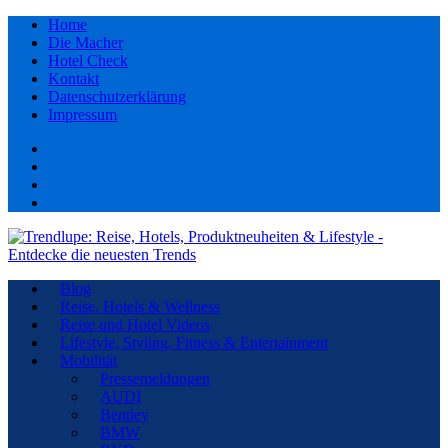
Home
Die Macher
Hotel Check
Kontakt
Datenschutzerklärung
Impressum
Facebook
youtube
Instagram
Pinterest
Blog
Reise, Hotels & Wellness
Reise und Hotel Videos
Lifestyle, Styling, Fitness & Entertainment
Mobilität
Pressemeldungen
AUDI
Bentley
BMW