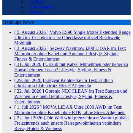
Toyota
Volkswagen
Volvo
Trendlupe News:
[ 5. August 2026 ]
Volvo ES90 Single Motor Extended Range
Ultra im Test: elektrische Oberklasse mit viel Reichweite
Mobilität
[ 3. August 2026 ]
Segway Navimow i208 LiDAR im Test:
Mähroboter ohne Kabel und Antenne
Lifestyle, Styling,
Fitness & Entertainment
[ 31. Juli 2026 ]
Urlaub mit Katze: Mitnehmen oder lieber zu
Hause betreuen lassen?
Lifestyle, Styling, Fitness &
Entertainment
[ 29. Juli 2026 ]
Elegear Kühldecke im Test: Endlich
erholsam schlafen trotz Hitze?
Allgemein
[ 22. Juli 2026 ]
Gorenje NEOCLEAN im Test: Saugen und
Wischen in einem Gerät
Lifestyle, Styling, Fitness &
Entertainment
[ 1. Juli 2026 ]
MOVA LiDAX Ultra 1000 AWD im Test:
Mähroboter ohne Kabel, ohne RTK, ohne Stress
Allgemein
[ 22. Juni 2026 ]
Die Welt wird grenzenloser: Warum globale
Freizeittrends auch unsere Reisegewohnheiten verändern
Reise, Hotels & Wellness