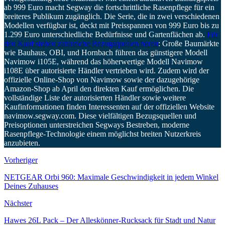
ab 999 Euro macht Segway die fortschrittliche Rasenpflege für ein
breiteres Publikum zugänglich. Die Serie, die in zwei verschiedenen
Modellen verfügbar ist, deckt mit Preisspannen von 999 Euro bis zu
1.299 Euro unterschiedliche Bedürfnisse und Gartenflächen ab.
Für
den Kauf stehen zahlreiche Bezugsquellen bereit
: Große Baumärkte
wie Bauhaus, OBI, und Hornbach führen das günstigere Modell
Navimow i105E, während das höherwertige Modell Navimow
i108E über autorisierte Händler vertrieben wird. Zudem wird der
offizielle Online-Shop von Navimow sowie der dazugehörige
Amazon-Shop ab April den direkten Kauf ermöglichen. Die
vollständige Liste der autorisierten Händler sowie weitere
Kaufinformationen finden Interessenten auf der offiziellen Website
navimow.segway.com. Diese vielfältigen Bezugsquellen und
Preisoptionen unterstreichen Segways Bestreben, moderne
Rasenpflege-Technologie einem möglichst breiten Nutzerkreis
anzubieten.
Vorheriger
NETGEAR Orbi 960: Maximale Geschwindigkeit in jedem Winkel
Deines Zuhauses
Nächster
Hawes 26L Pack – Der Alleskönner-Rucksack für Stadt und Natur