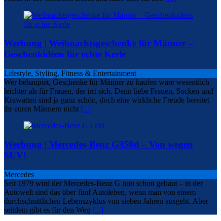
Werbung | Weihnachtsgeschenke für Männer –
Geschenkideen für echte Kerle
Lifestyle, Styling, Fitness & Entertainment
Wer behauptet, Geschenke für Männer zu kaufen wäre wesentlich
leichter als für Frauen, der irrt sich. Denn liebe Frauen, Socken und
Krawatten sind ja ganz schön, doch eine wirkliche Freude bereitet
ihr euren Männern nicht
[...]
Werbung | Mercedes-Benz G350d – Von wegen
SUV!
Mercedes
Seit 1979 wird der Mercedes-Benz G nun schon gebaut – in der
Autowelt sind das über fünf Autoleben, wenn man von einem
durchschnittlichen Lebenszyklus von sieben Jahren ausgeht. Aber
seitdem gibt es für den Weg
[...]