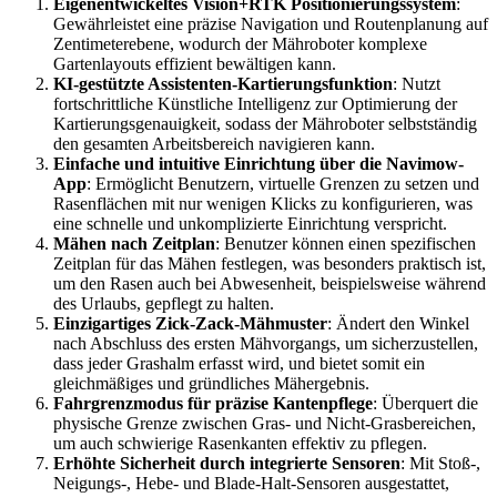
Eigenentwickeltes Vision+RTK Positionierungssystem
:
Gewährleistet eine präzise Navigation und Routenplanung auf
Zentimeterebene, wodurch der Mähroboter komplexe
Gartenlayouts effizient bewältigen kann.
KI-gestützte Assistenten-Kartierungsfunktion
: Nutzt
fortschrittliche Künstliche Intelligenz zur Optimierung der
Kartierungsgenauigkeit, sodass der Mähroboter selbstständig
den gesamten Arbeitsbereich navigieren kann.
Einfache und intuitive Einrichtung über die Navimow-
App
: Ermöglicht Benutzern, virtuelle Grenzen zu setzen und
Rasenflächen mit nur wenigen Klicks zu konfigurieren, was
eine schnelle und unkomplizierte Einrichtung verspricht.
Mähen nach Zeitplan
: Benutzer können einen spezifischen
Zeitplan für das Mähen festlegen, was besonders praktisch ist,
um den Rasen auch bei Abwesenheit, beispielsweise während
des Urlaubs, gepflegt zu halten.
Einzigartiges Zick-Zack-Mähmuster
: Ändert den Winkel
nach Abschluss des ersten Mähvorgangs, um sicherzustellen,
dass jeder Grashalm erfasst wird, und bietet somit ein
gleichmäßiges und gründliches Mähergebnis.
Fahrgrenzmodus für präzise Kantenpflege
: Überquert die
physische Grenze zwischen Gras- und Nicht-Grasbereichen,
um auch schwierige Rasenkanten effektiv zu pflegen.
Erhöhte Sicherheit durch integrierte Sensoren
: Mit Stoß-,
Neigungs-, Hebe- und Blade-Halt-Sensoren ausgestattet,