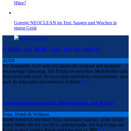
Hitze?
Gorenje NEOCLEAN im Test: Saugen und Wischen in
einem Gerät
Q-Reihe von AUDi – Q2, Q3, Q5 und Q7
AUDI
Die Automarke Audi steht seit Jahren für moderne und qualitativ
hochwertige Fahrzeuge. Der Erfolg der einzelnen Modellreihen gibt
ihnen jedenfalls recht. So ist es dann auch nicht verwunderlich, dass
auch die imposante und markante Q-Reihe
[...]
Sonnenuntergang und Dämmerung auf Korfu
Reise, Hotels & Wellness
Immer wenn ich von einer Reise nachhause komme, sichte ich die
vielen Bilder, die ich vor Ort so geknipst habe. Ich war 6 Tage auf
Korfu in der Corfelios Bucht und habe dort ca. 800
[...]