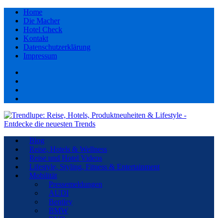
Home
Die Macher
Hotel Check
Kontakt
Datenschutzerklärung
Impressum
Facebook
youtube
Instagram
Pinterest
Blog
Reise, Hotels & Wellness
Reise und Hotel Videos
Lifestyle, Styling, Fitness & Entertainment
Mobilität
Pressemeldungen
AUDI
Bentley
BMW