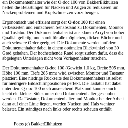
ein Dokumentenhalter wie der Q-doc 100 von BakkerElkhuizen
helfen die Belastungen für Nacken und Augen zu reduzieren um
Nackenproblemen und Kopfschmerzen vorzubeugen.
Ergonomisch und effizient sorgt der
Q-doc 100
für einen
verbesserten und einfacheren Sehabstand zu Dokumenten, Monitor
und Tastatur. Der Dokumentenhalter ist aus klarem Acryl von hoher
Qualität gefertigt und somit für alle möglichen, dicken Bücher und
auch schwere Order geeignet. Die Dokumente werden auf dem
Dokumentenhalter dabei in einem optimalen Blickwinkel von 30
Grad gehalten. Der hochstehende Rand sorgt zudem dafür, dass die
abgelegten Unterlagen nicht vom Vorlagenhalter rutschen.
Der Dokumentenhalter Q-doc 100 (Gewicht 1.0 kg, Breite 505 mm,
Höhe 100 mm, Tiefe 285 mm) wird zwischen Monitor und Tastatur
platziert. Eine niedrige Rückseite des Dokumentenhalters ist selbst
für niedrigere Bildschirmpositionen perfekt. Die Tastatur hat dabei
unter dem Q-doc 100 noch ausreichend Platz und kann so auch
leicht ein kleines Stück unter den Dokumentenhalter geschoben
werden. Da Tastatur, Dokumentenhalter und Monitor bei der Arbeit
dann auf einer Linie liegen, werden Nacken und Hals weniger
belastet. Ein ständiges nach links oder rechts schauen entfällt.
Fotos (c) BakkerElkhuizen