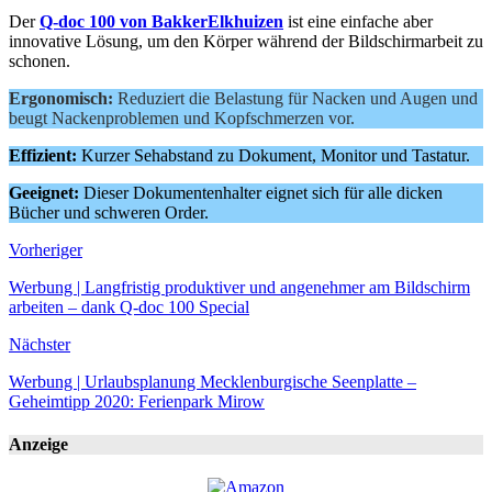
Der
Q-doc 100 von BakkerElkhuizen
ist eine einfache aber
innovative Lösung, um den Körper während der Bildschirmarbeit zu
schonen.
Ergonomisch:
Reduziert die Belastung für Nacken und Augen und
beugt Nackenproblemen und Kopfschmerzen vor.
Effizient:
Kurzer Sehabstand zu Dokument, Monitor und Tastatur.
Geeignet:
Dieser Dokumentenhalter eignet sich für alle dicken
Bücher und schweren Order.
Vorheriger
Werbung | Langfristig produktiver und angenehmer am Bildschirm
arbeiten – dank Q-doc 100 Special
Nächster
Werbung | Urlaubsplanung Mecklenburgische Seenplatte –
Geheimtipp 2020: Ferienpark Mirow
Anzeige