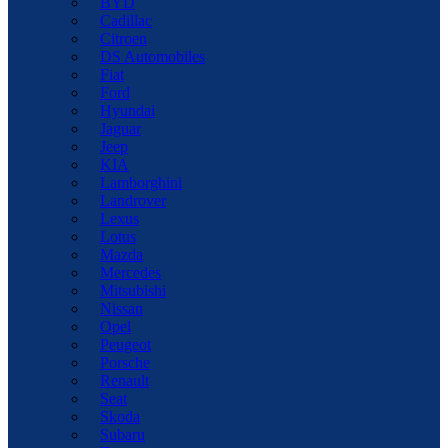
BYD
Cadillac
Citroen
DS Automobiles
Fiat
Ford
Hyundai
Jaguar
Jeep
KIA
Lamborghini
Landrover
Lexus
Lotus
Mazda
Mercedes
Mitsubishi
Nissan
Opel
Peugeot
Porsche
Renault
Seat
Skoda
Subaru