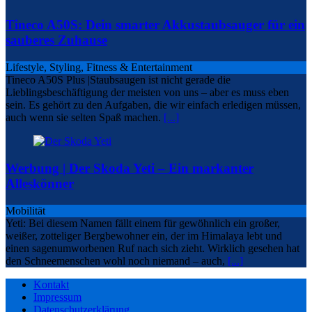
Tineco A50S: Dein smarter Akkustaubsauger für ein
sauberes Zuhause
Lifestyle, Styling, Fitness & Entertainment
Tineco A50S Plus |Staubsaugen ist nicht gerade die
Lieblingsbeschäftigung der meisten von uns – aber es muss eben
sein. Es gehört zu den Aufgaben, die wir einfach erledigen müssen,
auch wenn sie selten Spaß machen.
[...]
Werbung | Der Skoda Yeti – Ein markanter
Alleskönner
Mobilität
Yeti: Bei diesem Namen fällt einem für gewöhnlich ein großer,
weißer, zotteliger Bergbewohner ein, der im Himalaya lebt und
einen sagenumworbenen Ruf nach sich zieht. Wirklich gesehen hat
den Schneemenschen wohl noch niemand – auch,
[...]
Kontakt
Impressum
Datenschutzerklärung