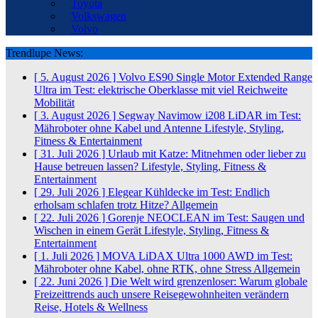
Toyota
Volkswagen
Volvo
Trendlupe News:
[ 5. August 2026 ]
Volvo ES90 Single Motor Extended Range
Ultra im Test: elektrische Oberklasse mit viel Reichweite
Mobilität
[ 3. August 2026 ]
Segway Navimow i208 LiDAR im Test:
Mähroboter ohne Kabel und Antenne
Lifestyle, Styling,
Fitness & Entertainment
[ 31. Juli 2026 ]
Urlaub mit Katze: Mitnehmen oder lieber zu
Hause betreuen lassen?
Lifestyle, Styling, Fitness &
Entertainment
[ 29. Juli 2026 ]
Elegear Kühldecke im Test: Endlich
erholsam schlafen trotz Hitze?
Allgemein
[ 22. Juli 2026 ]
Gorenje NEOCLEAN im Test: Saugen und
Wischen in einem Gerät
Lifestyle, Styling, Fitness &
Entertainment
[ 1. Juli 2026 ]
MOVA LiDAX Ultra 1000 AWD im Test:
Mähroboter ohne Kabel, ohne RTK, ohne Stress
Allgemein
[ 22. Juni 2026 ]
Die Welt wird grenzenloser: Warum globale
Freizeittrends auch unsere Reisegewohnheiten verändern
Reise, Hotels & Wellness