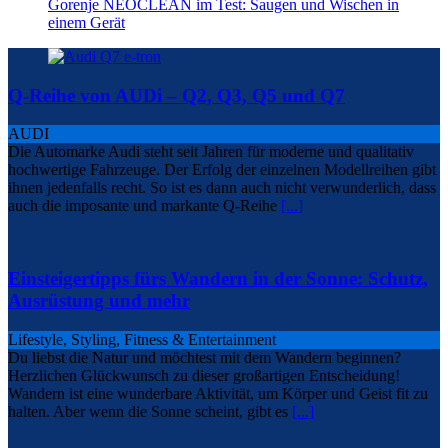
Gorenje NEOCLEAN im Test: Saugen und Wischen in
einem Gerät
Q-Reihe von AUDi – Q2, Q3, Q5 und Q7
AUDI
Die Automarke Audi steht seit Jahren für moderne und qualitativ
hochwertige Fahrzeuge. Der Erfolg der einzelnen Modellreihen gibt
ihnen jedenfalls recht. So ist es dann auch nicht verwunderlich, dass
auch die imposante und markante Q-Reihe
[...]
Einsteigertipps fürs Wandern in der Sonne: Schutz,
Ausrüstung und mehr
Lifestyle, Styling, Fitness & Entertainment
Du liebst die Natur und möchtest mit dem Wandern beginnen?
Herzlichen Glückwunsch zu dieser großartigen Entscheidung!
Wandern ist eine wunderbare Aktivität, um Körper und Geist fit zu
halten. Aber wenn die Sonne scheint, gibt es
[...]