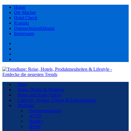
Home
Die Macher
Hotel Check
Kontakt
Datenschutzerklärung
Impressum
Facebook
youtube
Instagram
Pinterest
Blog
Reise, Hotels & Wellness
Reise und Hotel Videos
Lifestyle, Styling, Fitness & Entertainment
Mobilität
Pressemeldungen
AUDI
Bentley
BMW