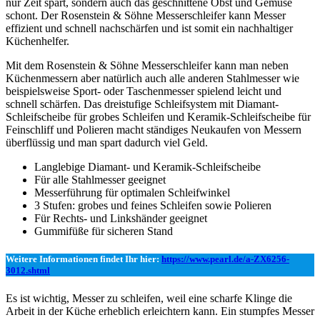
nur Zeit spart, sondern auch das geschnittene Obst und Gemüse
schont. Der Rosenstein & Söhne Messerschleifer kann Messer
effizient und schnell nachschärfen und ist somit ein nachhaltiger
Küchenhelfer.
Mit dem Rosenstein & Söhne Messerschleifer kann man neben
Küchenmessern aber natürlich auch alle anderen Stahlmesser wie
beispielsweise Sport- oder Taschenmesser spielend leicht und
schnell schärfen. Das dreistufige Schleifsystem mit Diamant-
Schleifscheibe für grobes Schleifen und Keramik-Schleifscheibe für
Feinschliff und Polieren macht ständiges Neukaufen von Messern
überflüssig und man spart dadurch viel Geld.
Langlebige Diamant- und Keramik-Schleifscheibe
Für alle Stahlmesser geeignet
Messerführung für optimalen Schleifwinkel
3 Stufen: grobes und feines Schleifen sowie Polieren
Für Rechts- und Linkshänder geeignet
Gummifüße für sicheren Stand
Weitere Informationen findet Ihr hier:
https://www.pearl.de/a-ZX6256-
3012.shtml
Es ist wichtig, Messer zu schleifen, weil eine scharfe Klinge die
Arbeit in der Küche erheblich erleichtern kann. Ein stumpfes Messer