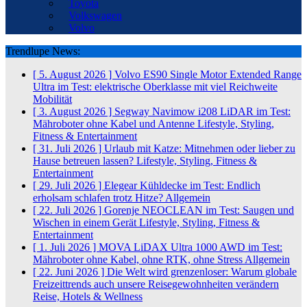
Toyota
Volkswagen
Volvo
Trendlupe News:
[ 5. August 2026 ]
Volvo ES90 Single Motor Extended Range
Ultra im Test: elektrische Oberklasse mit viel Reichweite
Mobilität
[ 3. August 2026 ]
Segway Navimow i208 LiDAR im Test:
Mähroboter ohne Kabel und Antenne
Lifestyle, Styling,
Fitness & Entertainment
[ 31. Juli 2026 ]
Urlaub mit Katze: Mitnehmen oder lieber zu
Hause betreuen lassen?
Lifestyle, Styling, Fitness &
Entertainment
[ 29. Juli 2026 ]
Elegear Kühldecke im Test: Endlich
erholsam schlafen trotz Hitze?
Allgemein
[ 22. Juli 2026 ]
Gorenje NEOCLEAN im Test: Saugen und
Wischen in einem Gerät
Lifestyle, Styling, Fitness &
Entertainment
[ 1. Juli 2026 ]
MOVA LiDAX Ultra 1000 AWD im Test:
Mähroboter ohne Kabel, ohne RTK, ohne Stress
Allgemein
[ 22. Juni 2026 ]
Die Welt wird grenzenloser: Warum globale
Freizeittrends auch unsere Reisegewohnheiten verändern
Reise, Hotels & Wellness