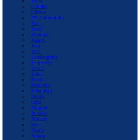
BYD
Cadillac
Citroen
DS Automobiles
Fiat
Ford
Hyundai
Jaguar
Jeep
KIA
Lamborghini
Landrover
Lexus
Lotus
Mazda
Mercedes
Mitsubishi
Nissan
Opel
Peugeot
Porsche
Renault
Seat
Skoda
Subaru