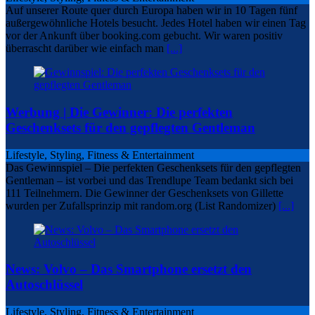
Auf unserer Route quer durch Europa haben wir in 10 Tagen fünf
außergewöhnliche Hotels besucht. Jedes Hotel haben wir einen Tag
vor der Ankunft über booking.com gebucht. Wir waren positiv
überrascht darüber wie einfach man
[...]
Werbung | Die Gewinner: Die perfekten
Geschenksets für den gepflegten Gentleman
Lifestyle, Styling, Fitness & Entertainment
Das Gewinnspiel – Die perfekten Geschenksets für den gepflegten
Gentleman – ist vorbei und das Trendlupe Team bedankt sich bei
111 Teilnehmern. Die Gewinner der Geschenksets von Gillette
wurden per Zufallsprinzip mit random.org (List Randomizer)
[...]
News: Volvo – Das Smartphone ersetzt den
Autoschlüssel
Lifestyle, Styling, Fitness & Entertainment