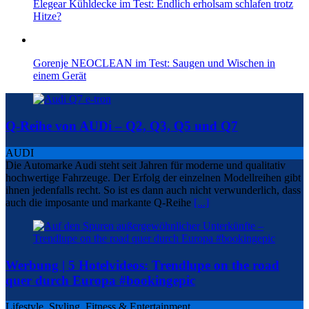
Elegear Kühldecke im Test: Endlich erholsam schlafen trotz
Hitze?
Gorenje NEOCLEAN im Test: Saugen und Wischen in
einem Gerät
Q-Reihe von AUDi – Q2, Q3, Q5 und Q7
AUDI
Die Automarke Audi steht seit Jahren für moderne und qualitativ
hochwertige Fahrzeuge. Der Erfolg der einzelnen Modellreihen gibt
ihnen jedenfalls recht. So ist es dann auch nicht verwunderlich, dass
auch die imposante und markante Q-Reihe
[...]
Werbung | 5 Hotelvideos: Trendlupe on the road
quer durch Europa #bookingepic
Lifestyle, Styling, Fitness & Entertainment