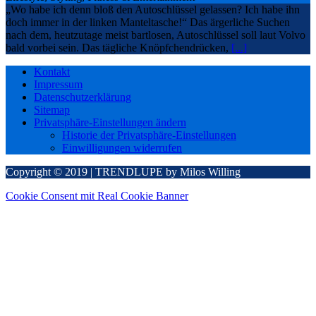
„Wo habe ich denn bloß den Autoschlüssel gelassen? Ich habe ihn
doch immer in der linken Manteltasche!“ Das ärgerliche Suchen
nach dem, heutzutage meist bartlosen, Autoschlüssel soll laut Volvo
bald vorbei sein. Das tägliche Knöpfchendrücken,
[...]
Kontakt
Impressum
Datenschutzerklärung
Sitemap
Privatsphäre-Einstellungen ändern
Historie der Privatsphäre-Einstellungen
Einwilligungen widerrufen
Copyright © 2019 | TRENDLUPE by Milos Willing
Cookie Consent mit Real Cookie Banner