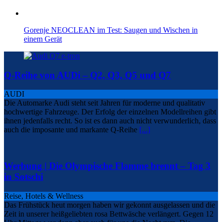
Gorenje NEOCLEAN im Test: Saugen und Wischen in
einem Gerät
Q-Reihe von AUDi – Q2, Q3, Q5 und Q7
AUDI
Die Automarke Audi steht seit Jahren für moderne und qualitativ
hochwertige Fahrzeuge. Der Erfolg der einzelnen Modellreihen gibt
ihnen jedenfalls recht. So ist es dann auch nicht verwunderlich, dass
auch die imposante und markante Q-Reihe
[...]
Werbung | Die Olympische Flamme brennt – Tag 3
in Sotschi
Reise, Hotels & Wellness
Das Frühstück heut morgen haben wir gekonnt ausgelassen und die
Zeit in unserer heißgeliebten rosa Bettwäsche verlängert. Gegen 12