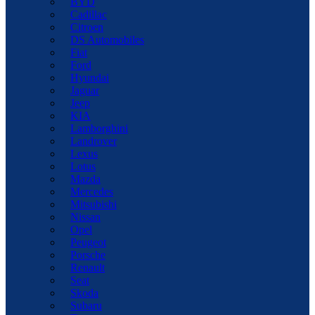
BYD
Cadillac
Citroen
DS Automobiles
Fiat
Ford
Hyundai
Jaguar
Jeep
KIA
Lamborghini
Landrover
Lexus
Lotus
Mazda
Mercedes
Mitsubishi
Nissan
Opel
Peugeot
Porsche
Renault
Seat
Skoda
Subaru