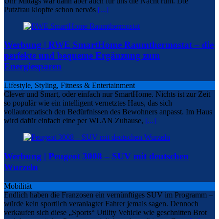
Uhr Mittags war dann aber auch für uns die Nacht rum. Die
Putzfrau klopfte schon nervös
[...]
Werbung | RWE SmartHome Raumthermostat – die
perfekte und bequeme Ergänzung zum
Energiesparen
Lifestyle, Styling, Fitness & Entertainment
Clever und Smart, oder einfach nur SmartHome. Nichts ist zur Zeit
so populär wie ein intelligent vernetztes Haus, das sich
vollautomatisch den Bedürfnissen des Bewohners anpasst. Im Haus
wird dafür einfach eine per WLAN Zuhause,
[...]
Werbung | Peugeot 3008 – SUV mit deutschen
Wurzeln
Mobilität
Endlich haben die Franzosen ein vernünftiges SUV im Programm –
würde kein sportlich veranlagter Fahrer jemals sagen. Dennoch
verkaufen sich diese „Sports“ Utility Vehicle wie geschnitten Brot