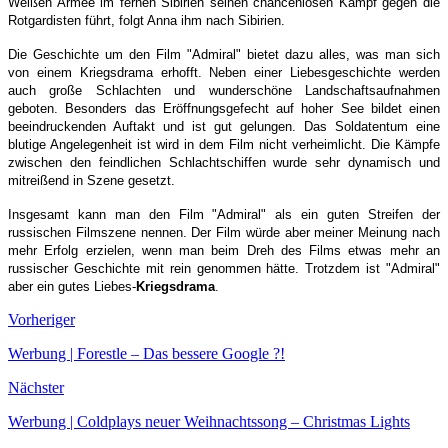
Weißen Armee im fernen Sibirien seinen chancenlosen Kampf gegen die
Rotgardisten führt, folgt Anna ihm nach Sibirien.
Die Geschichte um den Film "Admiral" bietet dazu alles, was man sich
von einem Kriegsdrama erhofft. Neben einer Liebesgeschichte werden
auch große Schlachten und wunderschöne Landschaftsaufnahmen
geboten. Besonders das Eröffnungsgefecht auf hoher See bildet einen
beeindruckenden Auftakt und ist gut gelungen. Das Soldatentum eine
blutige Angelegenheit ist wird in dem Film nicht verheimlicht. Die Kämpfe
zwischen den feindlichen Schlachtschiffen wurde sehr dynamisch und
mitreißend in Szene gesetzt.
Insgesamt kann man den Film "Admiral" als ein guten Streifen der
russischen Filmszene nennen. Der Film würde aber meiner Meinung nach
mehr Erfolg erzielen, wenn man beim Dreh des Films etwas mehr an
russischer Geschichte mit rein genommen hätte. Trotzdem ist "Admiral"
aber ein
gutes Liebes-
Kriegsdrama
.
Vorheriger
Werbung | Forestle – Das bessere Google ?!
Nächster
Werbung | Coldplays neuer Weihnachtssong – Christmas Lights