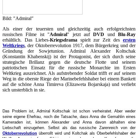
Bild: "Admiral"
Als einer der teuersten und gleichzeitig auch erfolgreichsten
russischen Filme ist "
Admiral
" jetzt auf
DVD
und
Blu-Ray
erhältlich. Das Liebes-
Kriegsdrama
spielt zur Zeit des
ersten
Weltkriegs
, der Oktoberrevolution 1917, dem Bürgerkrieg und der
Gründung der Sowjetunion. Admiral Alexander Koltschak
(Konstantin Khabenskij) ist der Protagonist, der sich durch seine
strategische Brillanz gegen die deutsche Flotte und seinem
patriotischen Einsatz für die russische Monarchie im Ersten
Weltkrieg auszeichnet. Als aufstrebender Soldat trifft er auf seinem
Weg in die oberste Riege der Marinebefehlshaber bei einem Bankett
auf die schöne Anna Timireva (Elizaweta Bojarskaja) und verliebt
sich unsterblich in sie.
Das Problem ist, Admiral Koltschak ist schon verheiratet. Aber weder
seine eigene Ehefrau, noch die Tatsache, dass Anna die Gemahlin eines
Kameraden ist, können Alexander und Anna davon abhalten eine
Liebschaft einzugehen. Selbst als das russische Zarenreich von der
Oktoberrevolution
überrollt wird und Koltchak als Oberbefehlshaber der