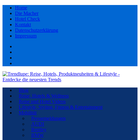
Home
Die Macher
Hotel Check
Kontakt
Datenschutzerklärung
Impressum
Facebook
youtube
Instagram
Pinterest
Blog
Reise, Hotels & Wellness
Reise und Hotel Videos
Lifestyle, Styling, Fitness & Entertainment
Mobilität
Pressemeldungen
AUDI
Bentley
BMW