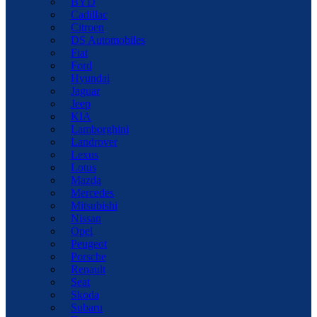
BYD
Cadillac
Citroen
DS Automobiles
Fiat
Ford
Hyundai
Jaguar
Jeep
KIA
Lamborghini
Landrover
Lexus
Lotus
Mazda
Mercedes
Mitsubishi
Nissan
Opel
Peugeot
Porsche
Renault
Seat
Skoda
Subaru