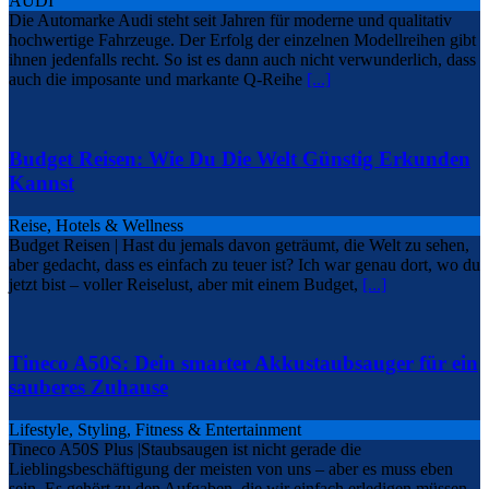
AUDI
Die Automarke Audi steht seit Jahren für moderne und qualitativ
hochwertige Fahrzeuge. Der Erfolg der einzelnen Modellreihen gibt
ihnen jedenfalls recht. So ist es dann auch nicht verwunderlich, dass
auch die imposante und markante Q-Reihe
[...]
Budget Reisen: Wie Du Die Welt Günstig Erkunden
Kannst
Reise, Hotels & Wellness
Budget Reisen | Hast du jemals davon geträumt, die Welt zu sehen,
aber gedacht, dass es einfach zu teuer ist? Ich war genau dort, wo du
jetzt bist – voller Reiselust, aber mit einem Budget,
[...]
Tineco A50S: Dein smarter Akkustaubsauger für ein
sauberes Zuhause
Lifestyle, Styling, Fitness & Entertainment
Tineco A50S Plus |Staubsaugen ist nicht gerade die
Lieblingsbeschäftigung der meisten von uns – aber es muss eben
sein. Es gehört zu den Aufgaben, die wir einfach erledigen müssen,