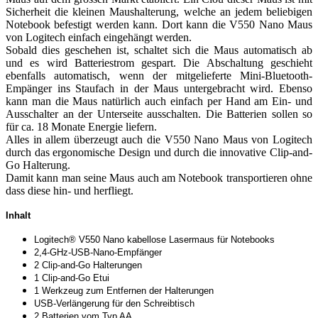
Sicherheit die kleinen Maushalterung, welche an jedem beliebigen
Notebook befestigt werden kann. Dort kann die V550 Nano Maus
von Logitech einfach eingehängt werden.
Sobald dies geschehen ist, schaltet sich die Maus automatisch ab
und es wird Batteriestrom gespart. Die Abschaltung geschieht
ebenfalls automatisch, wenn der mitgelieferte Mini-Bluetooth-
Empänger ins Staufach in der Maus untergebracht wird. Ebenso
kann man die Maus natürlich auch einfach per Hand am Ein- und
Ausschalter an der Unterseite ausschalten. Die Batterien sollen so
für ca. 18 Monate Energie liefern.
Alles in allem überzeugt auch die V550 Nano Maus von Logitech
durch das ergonomische Design und durch die innovative Clip-and-
Go Halterung.
Damit kann man seine Maus auch am Notebook transportieren ohne
dass diese hin- und herfliegt.
Inhalt
Logitech® V550 Nano kabellose Lasermaus für Notebooks
2,4-GHz-USB-Nano-Empfänger
2 Clip-and-Go Halterungen
1 Clip-and-Go Etui
1 Werkzeug zum Entfernen der Halterungen
USB-Verlängerung für den Schreibtisch
2 Batterien vom Typ AA