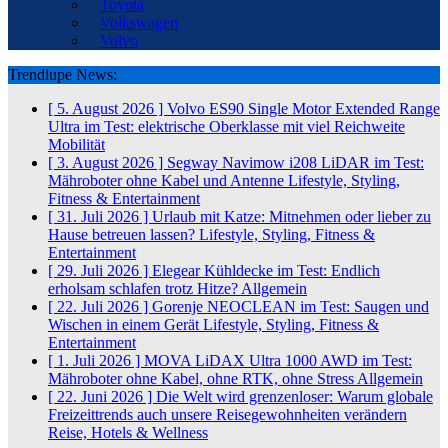
Toyota
Volkswagen
Volvo
Trendlupe News:
[ 5. August 2026 ]
Volvo ES90 Single Motor Extended Range
Ultra im Test: elektrische Oberklasse mit viel Reichweite
Mobilität
[ 3. August 2026 ]
Segway Navimow i208 LiDAR im Test:
Mähroboter ohne Kabel und Antenne
Lifestyle, Styling,
Fitness & Entertainment
[ 31. Juli 2026 ]
Urlaub mit Katze: Mitnehmen oder lieber zu
Hause betreuen lassen?
Lifestyle, Styling, Fitness &
Entertainment
[ 29. Juli 2026 ]
Elegear Kühldecke im Test: Endlich
erholsam schlafen trotz Hitze?
Allgemein
[ 22. Juli 2026 ]
Gorenje NEOCLEAN im Test: Saugen und
Wischen in einem Gerät
Lifestyle, Styling, Fitness &
Entertainment
[ 1. Juli 2026 ]
MOVA LiDAX Ultra 1000 AWD im Test:
Mähroboter ohne Kabel, ohne RTK, ohne Stress
Allgemein
[ 22. Juni 2026 ]
Die Welt wird grenzenloser: Warum globale
Freizeittrends auch unsere Reisegewohnheiten verändern
Reise, Hotels & Wellness