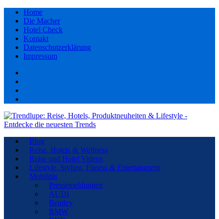
Home
Die Macher
Hotel Check
Kontakt
Datenschutzerklärung
Impressum
Facebook
youtube
Instagram
Pinterest
Blog
Reise, Hotels & Wellness
Reise und Hotel Videos
Lifestyle, Styling, Fitness & Entertainment
Mobilität
Pressemeldungen
AUDI
Bentley
BMW