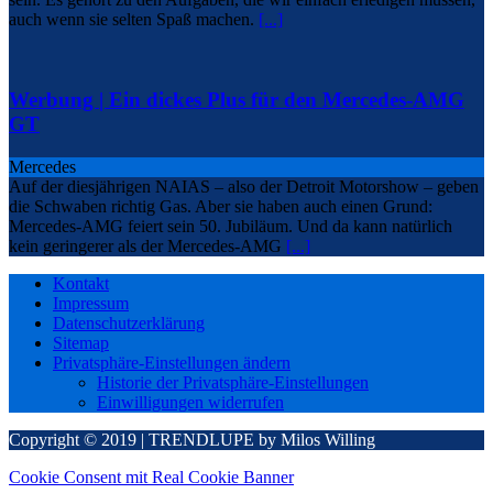
auch wenn sie selten Spaß machen.
[...]
Werbung | Ein dickes Plus für den Mercedes-AMG
GT
Mercedes
Auf der diesjährigen NAIAS – also der Detroit Motorshow – geben
die Schwaben richtig Gas. Aber sie haben auch einen Grund:
Mercedes-AMG feiert sein 50. Jubiläum. Und da kann natürlich
kein geringerer als der Mercedes-AMG
[...]
Kontakt
Impressum
Datenschutzerklärung
Sitemap
Privatsphäre-Einstellungen ändern
Historie der Privatsphäre-Einstellungen
Einwilligungen widerrufen
Copyright © 2019 | TRENDLUPE by Milos Willing
Cookie Consent mit Real Cookie Banner