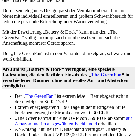
oder Tischventilator nutzen kann.
Durch sein elegantes Design passt der Ventilator überall hin und
bietet mit individuell einstellbarem und großem Schwenkbereich für
jeden die passende Erfrischung oder Wärmeverteilung.
Mit der Erweiterung „Battery & Dock“ kann man den „The
GreenFan“ völlig unkompliziert mobil einsetzen und sich die
Anschaffung mehrerer Geräte sparen.
Der „The GreenFan“ ist in den Varianten dunkelgrau, schwarz und
weiß erhältlich.
Ab Juni ist „Battery & Dock“ verfügbar, eine spezielle
Ladestation, die den flexiblen Einsatz des „
The GreenFan
“ in
verschiedenen Räumen ohne mühevolles An- und Abstecken
ermöglich.t
Der „
The GreenFan
“ ist extrem leise – Betriebsgeräusch in
der niedrigsten Stufe 13 dB,
Extrem energiesparend – 90 Tage in der niedrigsten Stufe
betrieben, erzeugt er Stromkosten von 0,30 EUR
„The GreenFan“ist für eine UVP von 359 EUR ab sofort
auf
Amazon und im ausgewählten Fachhandel
erhältlich
Ab Anfang Juni neu in Deutschland verfügbar „Battery &
Dock“ Ladestation UVP 109,00 EUR zum mobilen Einsatz