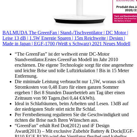
BALMUDA The GreenFan | Stand-/Tischventilator | DC Motor |
Leise 13 dB | 1.5W Energie Sparen | 15m Reichweite | Design |
Made in Japan | EGF-1700 (Weiß x Schwarz) 2021 Neues Modell
“The GreenFan” ist der weltweit erste DC-Motor
Standventilator.Erstes GreenFan Modell im Jahr 2010
erschienen. Die eigene Technologie sorgt für eine angenehme
und leichte Brise und tolle Luftzirkulation ! Bis in 15 Meter
Entfernung.
Die minimale Leistung verbraucht nur 1,5W, woraus sich
Stromkosten von 0,48 Euro für einen ganzen Sommer
ergeben ! Bei 8 Stunden Dauerbetrieb am Tag über einen
Zeitraum von 90 Tagen.(bei 0,44 €/kWh).
Ideal in Schlafräumen, beim Arbeiten und Lesen. 13dB auf
der niedrigsten Stufe stört nicht Ihr Schlaf.
Per Fernbedienung regulieren Sie die Geschwindigkeit und
richten die Brise nach Ihren Wünschen aus.
“GreenFan” erhält Red Dot(2012) und iF Design
Award(2013) – Mit exclusive Zubehör Battery & Dock(EGF-
P110,EGF-P120) wird der Ventilator flexibel und kabellos