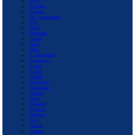
BYD
Cadillac
Citroen
DS Automobiles
Fiat
Ford
Hyundai
Jaguar
Jeep
KIA
Lamborghini
Landrover
Lexus
Lotus
Mazda
Mercedes
Mitsubishi
Nissan
Opel
Peugeot
Porsche
Renault
Seat
Skoda
Subaru