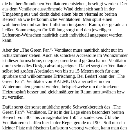
die bei herkömmlichen Ventilatoren entstehen, beseitigt werden. Der
aus dem Ventilator ausströmende Wind dehnt sich sanft in der
Umgebung aus und deckt dabei einen bis zu viermal so breiten
Bereich ab wie herkömmliche Ventilatoren. Man spürt einen
wohltuenden und sanften Luftstrom im ganzen Raum, der gerade an
heißen Sommertagen für Kühlung sorgt und den jeweiligen
Luftstrom-Wünschen natürlich auch individuell angepasst werden
kann.
Aber der „The Green Fan“- Ventilator muss natürlich nicht nur im
Schlafzimmer stehen. Auch als schickes Accessoire im Wohnzimmer
ist dieser formschöne, energiesparende und geräuscharme Ventilator
durch sein edles Design absolut geeignet. Dabei sorgt der Ventilator
selbst bei großen Abständen von bis zu 15 Metern noch für eine
spürbare und willkommene Erfrischung. Bei Bedarf kann der „The
Green Fan“- Ventilator von BALMUDA aber selbst in den
Wintermonaten genutzt werden, beispielsweise um die trockene
Heizungsluft besser und gleichmäßiger im Raum umzuwälzen bzw.
zu verteilen.
Dafür sorgt der sonst unübliche große Schwenkbereich des „The
Green Fan“- Ventilators. Er ist in der Lage einen besonders breiten
Bereich von 30 ° bis zu sagenhaften 150 ° abzudecken. Übliche
Ventilatoren schaffen hier in der Regel gerade mal 90°. Soll nur ein
kleiner Platz mit frischem Luftstrom versorgt werden, kann man den