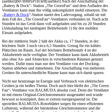
[aartikel]B07B8BSP1H:left[/aartikel] Nach der Anschaffung der
„Battery & Dock“- Station „The GreenFan“ und dem Aufladen des
Ventilators kann man ihn völlig unkompliziert mobil einsetzen. Die
„
Battery & Dock
“-Station startet den Ladevorgang, sobald sie mit
dem Fuß des „The GreenFan“-Ventilators verbunden ist. Nach acht
Stunden ist das Gerät dann voll aufgeladen und bis zu 20 Stunden
(Akkuladung bei niedrigster Betriebsstufe 1) für den mobilen
Einsatz aufgeladen.
Bei der mittleren Stufe 2 hält der Akku ca. 17 Stunden, in der
höchsten Stufe 3 noch circa 6,5 Stunden. Genug für ein kühles
Plätzchen im Raum. Auf der höchsten Betriebsstufe 4 ist der
Akkubetrieb nicht verfügbar. Der Ventilator kann dank Akkubetrieb
also ohne An- und Abstecken in verschiedenen Räumen genutzt
werden. Dafür muss man nur den Ventilator von der Docking-
Station abheben und mitnehmen. Die Anschaffung von mehreren
Geräten für unterschiedliche Räume kann man sich damit sparen.
Nicht nur heutzutage ist Energie und Verbrauch von elektrischen
Geräten ja ein heißes Thema. Doch auch hier bleibt der „The Green
Fan“- Ventilator von BALMUDA absolut cool. Denn der Ventilator
ist mit einem Original-Gleichstrommotor ausgestattet und wurde
bewusst so konzipiert, dass er extrem energiesparend ist. Die
speziellen BALMUDA-Rotorblätter sorgen für einen effizienten
Luftstrom, während der bürstenlose Gleichstrommotor und die