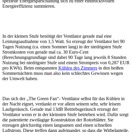
spezielle Energiesparschaltung sich zu einer eindrucksvollen
Energieeffizienz summieren.
In der kleinen Stufe benötigt der Ventilator gerade mal eine
Leistungsaufnahme von 1,5 Watt. So erzeugt der Ventilator bei 90
Tagen Nutzung (ca. einen Sommer lang) in der niedrigsten Stufe
Stromkosten von gerade mal ca. 30 Euro-Cent
(Berechnungsgrundlage sind dabei 90 Tage lang jeweils 8 Stunden
Nutzung bei niedrigster Stufe und einem Strompreis von 0,287 EUR
pro KWh). Beim entspannten
Kühlen des Zimmers
in den heißen
Sommernächten muss man also kein schlechtes Gewissen wegen
der Umwelt haben.
Das sich der „The Green Fan“- Ventilator selbst für das Kühlen in
der Nacht eignet, verdankt er vor allem seinem sehr, sehr leisem
Laufgeräusch. Gerade mal 13dB Betriebsgeräusch erzeugt der
Ventilator wenn er in der kleinsten Stufe betrieben wird. Dafür sorgt
die patentierte zweilagige Konstruktion der Rotorblätter. Sie
erzeugen gleichzeitig einen langsamen und einen schnellen
Luftstrom. Diese treffen dann aufeinander, so dass die Wirbelanteile,