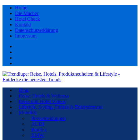
Home
Die Macher
Hotel Check
Kontakt
Datenschutzerklärung
Impressum
Facebook
youtube
Instagram
Pinterest
Blog
Reise, Hotels & Wellness
Reise und Hotel Videos
Lifestyle, Styling, Fitness & Entertainment
Mobilität
Pressemeldungen
AUDI
Bentley
BMW