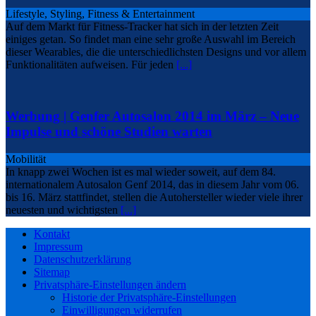
Lifestyle, Styling, Fitness & Entertainment
Auf dem Markt für Fitness-Tracker hat sich in der letzten Zeit
einiges getan. So findet man eine sehr große Auswahl im Bereich
dieser Wearables, die die unterschiedlichsten Designs und vor allem
Funktionalitäten aufweisen. Für jeden
[...]
Werbung | Genfer Autosalon 2014 im März – Neue
Impulse und schöne Studien warten
Mobilität
In knapp zwei Wochen ist es mal wieder soweit, auf dem 84.
internationalem Autosalon Genf 2014, das in diesem Jahr vom 06.
bis 16. März stattfindet, stellen die Autohersteller wieder viele ihrer
neuesten und wichtigsten
[...]
Kontakt
Impressum
Datenschutzerklärung
Sitemap
Privatsphäre-Einstellungen ändern
Historie der Privatsphäre-Einstellungen
Einwilligungen widerrufen