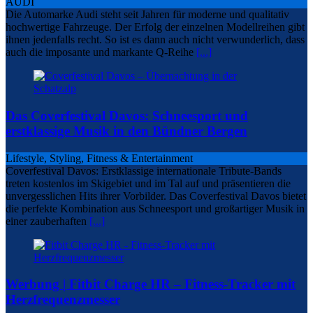
AUDI
Die Automarke Audi steht seit Jahren für moderne und qualitativ
hochwertige Fahrzeuge. Der Erfolg der einzelnen Modellreihen gibt
ihnen jedenfalls recht. So ist es dann auch nicht verwunderlich, dass
auch die imposante und markante Q-Reihe
[...]
Das Coverfestival Davos: Schneesport und
erstklassige Musik in den Bündner Bergen
Lifestyle, Styling, Fitness & Entertainment
Coverfestival Davos: Erstklassige internationale Tribute-Bands
treten kostenlos im Skigebiet und im Tal auf und präsentieren die
unvergesslichen Hits ihrer Vorbilder. Das Coverfestival Davos bietet
die perfekte Kombination aus Schneesport und großartiger Musik in
einer zauberhaften
[...]
Werbung | Fitbit Charge HR – Fitness-Tracker mit
Herzfrequenzmesser