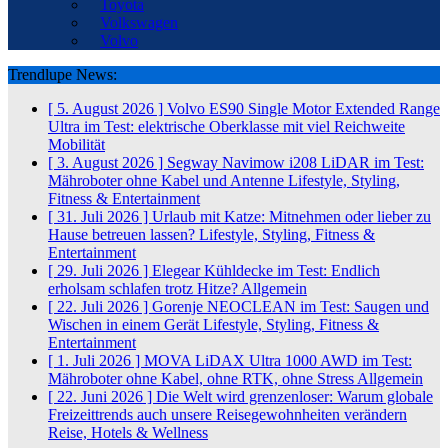
Toyota
Volkswagen
Volvo
Trendlupe News:
[ 5. August 2026 ]
Volvo ES90 Single Motor Extended Range
Ultra im Test: elektrische Oberklasse mit viel Reichweite
Mobilität
[ 3. August 2026 ]
Segway Navimow i208 LiDAR im Test:
Mähroboter ohne Kabel und Antenne
Lifestyle, Styling,
Fitness & Entertainment
[ 31. Juli 2026 ]
Urlaub mit Katze: Mitnehmen oder lieber zu
Hause betreuen lassen?
Lifestyle, Styling, Fitness &
Entertainment
[ 29. Juli 2026 ]
Elegear Kühldecke im Test: Endlich
erholsam schlafen trotz Hitze?
Allgemein
[ 22. Juli 2026 ]
Gorenje NEOCLEAN im Test: Saugen und
Wischen in einem Gerät
Lifestyle, Styling, Fitness &
Entertainment
[ 1. Juli 2026 ]
MOVA LiDAX Ultra 1000 AWD im Test:
Mähroboter ohne Kabel, ohne RTK, ohne Stress
Allgemein
[ 22. Juni 2026 ]
Die Welt wird grenzenloser: Warum globale
Freizeittrends auch unsere Reisegewohnheiten verändern
Reise, Hotels & Wellness