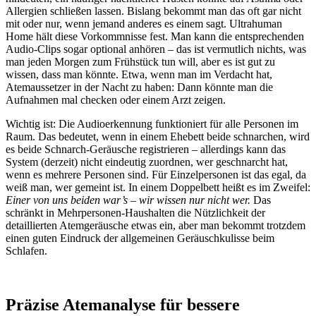
Allergien schließen lassen. Bislang bekommt man das oft gar nicht
mit oder nur, wenn jemand anderes es einem sagt. Ultrahuman
Home hält diese Vorkommnisse fest. Man kann die entsprechenden
Audio-Clips sogar optional anhören – das ist vermutlich nichts, was
man jeden Morgen zum Frühstück tun will, aber es ist gut zu
wissen, dass man könnte. Etwa, wenn man im Verdacht hat,
Atemaussetzer in der Nacht zu haben: Dann könnte man die
Aufnahmen mal checken oder einem Arzt zeigen.
Wichtig ist: Die Audioerkennung funktioniert für alle Personen im
Raum. Das bedeutet, wenn in einem Ehebett beide schnarchen, wird
es beide Schnarch-Geräusche registrieren – allerdings kann das
System (derzeit) nicht eindeutig zuordnen, wer geschnarcht hat,
wenn es mehrere Personen sind. Für Einzelpersonen ist das egal, da
weiß man, wer gemeint ist. In einem Doppelbett heißt es im Zweifel:
Einer von uns beiden war’s – wir wissen nur nicht wer.
Das
schränkt in Mehrpersonen-Haushalten die Nützlichkeit der
detaillierten Atemgeräusche etwas ein, aber man bekommt trotzdem
einen guten Eindruck der allgemeinen Geräuschkulisse beim
Schlafen.
Präzise Atemanalyse für bessere