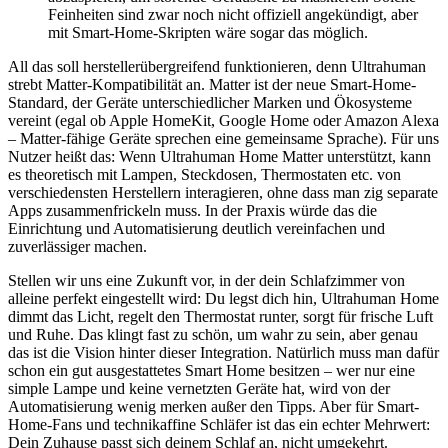
Feinheiten sind zwar noch nicht offiziell angekündigt, aber
mit Smart-Home-Skripten wäre sogar das möglich.
All das soll herstellerübergreifend funktionieren, denn Ultrahuman
strebt Matter-Kompatibilität an. Matter ist der neue Smart-Home-
Standard, der Geräte unterschiedlicher Marken und Ökosysteme
vereint (egal ob Apple HomeKit, Google Home oder Amazon Alexa
– Matter-fähige Geräte sprechen eine gemeinsame Sprache). Für uns
Nutzer heißt das: Wenn Ultrahuman Home Matter unterstützt, kann
es theoretisch mit Lampen, Steckdosen, Thermostaten etc. von
verschiedensten Herstellern interagieren, ohne dass man zig separate
Apps zusammenfrickeln muss. In der Praxis würde das die
Einrichtung und Automatisierung deutlich vereinfachen und
zuverlässiger machen.
Stellen wir uns eine Zukunft vor, in der dein Schlafzimmer von
alleine perfekt eingestellt wird: Du legst dich hin, Ultrahuman Home
dimmt das Licht, regelt den Thermostat runter, sorgt für frische Luft
und Ruhe. Das klingt fast zu schön, um wahr zu sein, aber genau
das ist die Vision hinter dieser Integration. Natürlich muss man dafür
schon ein gut ausgestattetes Smart Home besitzen – wer nur eine
simple Lampe und keine vernetzten Geräte hat, wird von der
Automatisierung wenig merken außer den Tipps. Aber für Smart-
Home-Fans und technikaffine Schläfer ist das ein echter Mehrwert:
Dein Zuhause passt sich deinem Schlaf an, nicht umgekehrt.