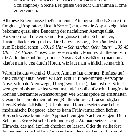
Schlafapnoe). Solche Ereignisse versucht Ultrahuman Home
zu erkennen.
All diese Erkenntnisse fließen in einen Atemgesundheits-Score (im
Original „Respiratory Health Score“) ein, den die App anzeigt. Man
bekommt quasi eine Benotung der nächtlichen Atemqualität.
Außerdem sind die einzelnen Ereignisse (lautes Schnarchen,
Hustenattacke, etc.) mit exakter Uhrzeit geloggt. So könntest du
zum Beispiel sehen:
„03:10 Uhr – Schnarchen (sehr laut)“, „05:45
Uhr – 2× Husten“
usw. Und wie erwähnt, könntest du theoretisch
die Aufnahme anhören, um das Ausmaß abzuschätzen (manchmal
glaubt man ja erst durch Hören, wie laut man wirklich schnarcht).
Warum ist das wichtig? Unsere Atmung hat enormen Einfluss auf
die Schlafqualität. Wenn wir schlecht Luft bekommen (verstopfte
Nase, schmale Atemwege, Übergewicht, etc.), dann ist der Schlaf
weniger erholsam, selbst wenn man nicht voll aufwacht. Langfristig
können unerkannte Atemstörungen wie Schlafapnoe zu ernsthaften
Gesundheitsproblemen führen (Bluthochdruck, Tagesmüdigkeit,
Herz-Kreislauf-Risiken). Ultrahuman Home ersetzt zwar keine
medizinische Diagnose, aber es kann Frühwarnzeichen liefern.
Beispielsweise könnte die App nach einigen Nächten zeigen: Dein
Schnarch-Score ist sehr hoch und es gibt Atemaussetzer – ein
Hinweis, das mal ärztlich checken zu lassen. Oder du stellst fest:
Immer wenn die Luft im Zimmer besonders trocken ist, hustest du