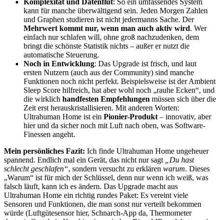
Komplexität und Datenflut
: So ein umfassendes System
kann für manche überwältigend sein. Jeden Morgen Zahlen
und Graphen studieren ist nicht jedermanns Sache. Der
Mehrwert kommt nur, wenn man auch aktiv wird
. Wer
einfach nur schlafen will, ohne groß nachzudenken, dem
bringt die schönste Statistik nichts – außer er nutzt die
automatische Steuerung.
Noch in Entwicklung
: Das Upgrade ist frisch, und laut
ersten Nutzern (auch aus der Community) sind manche
Funktionen noch nicht perfekt. Beispielsweise ist der Ambient
Sleep Score hilfreich, hat aber wohl noch „rauhe Ecken“, und
die wirklich
handfesten Empfehlungen
müssen sich über die
Zeit erst herauskristallisieren. Mit anderen Worten:
Ultrahuman Home ist ein
Pionier-Produkt
– innovativ, aber
hier und da sicher noch mit Luft nach oben, was Software-
Finessen angeht.
Mein persönliches Fazit:
Ich finde Ultrahuman Home ungeheuer
spannend. Endlich mal ein Gerät, das nicht nur sagt
„Du hast
schlecht geschlafen“
, sondern versucht zu erklären
warum
. Dieses
„Warum“ ist für mich der Schlüssel, denn nur wenn ich weiß, was
falsch läuft, kann ich es ändern. Das Upgrade macht aus
Ultrahuman Home ein richtig rundes Paket: Es vereint viele
Sensoren und Funktionen, die man sonst nur verteilt bekommen
würde (Luftgütesensor hier, Schnarch-App da, Thermometer