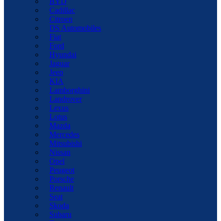
BYD
Cadillac
Citroen
DS Automobiles
Fiat
Ford
Hyundai
Jaguar
Jeep
KIA
Lamborghini
Landrover
Lexus
Lotus
Mazda
Mercedes
Mitsubishi
Nissan
Opel
Peugeot
Porsche
Renault
Seat
Skoda
Subaru