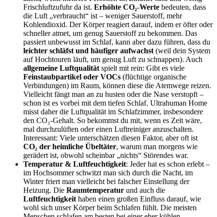
Frischluftzufuhr da ist.
Erhöhte CO₂-Werte
bedeuten, dass
die Luft „verbraucht“ ist – weniger Sauerstoff, mehr
Kohlendioxid. Der Körper reagiert darauf, indem er öfter oder
schneller atmet, um genug Sauerstoff zu bekommen. Das
passiert unbewusst im Schlaf, kann aber dazu führen, dass du
leichter schläfst und häufiger aufwachst
(weil dein System
auf Hochtouren läuft, um genug Luft zu schnappen). Auch
allgemeine Luftqualität
spielt mit rein: Gibt es viele
Feinstaubpartikel oder VOCs
(flüchtige organische
Verbindungen) im Raum, können diese die Atemwege reizen.
Vielleicht fängt man an zu husten oder die Nase verstopft –
schon ist es vorbei mit dem tiefen Schlaf. Ultrahuman Home
misst daher die Luftqualität im Schlafzimmer, insbesondere
den CO₂-Gehalt. So bekommst du mit, wenn es Zeit wäre,
mal durchzulüften oder einen Luftreiniger anzuschalten.
Interessant: Viele unterschätzen diesen Faktor, aber oft ist
CO₂ der heimliche Übeltäter
, warum man morgens wie
gerädert ist, obwohl scheinbar „nichts“ Störendes war.
Temperatur & Luftfeuchtigkeit
: Jeder hat es schon erlebt –
im Hochsommer schwitzt man sich durch die Nacht, im
Winter friert man vielleicht bei falscher Einstellung der
Heizung. Die
Raumtemperatur
und auch die
Luftfeuchtigkeit
haben einen großen Einfluss darauf, wie
wohl sich unser Körper beim Schlafen fühlt. Die meisten
Menschen schlafen am besten bei einer eher kühlen