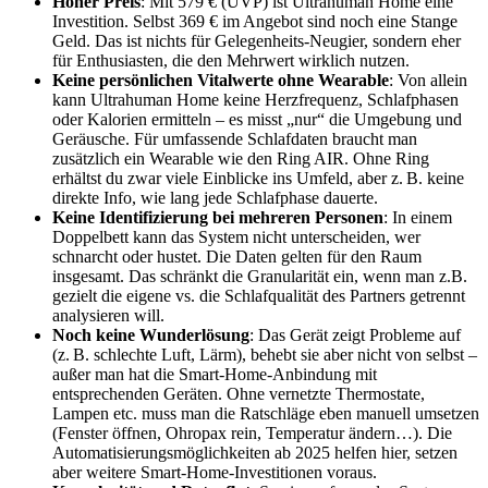
Hoher Preis
: Mit 579 € (UVP) ist Ultrahuman Home eine
Investition. Selbst 369 € im Angebot sind noch eine Stange
Geld. Das ist nichts für Gelegenheits-Neugier, sondern eher
für Enthusiasten, die den Mehrwert wirklich nutzen.
Keine persönlichen Vitalwerte ohne Wearable
: Von allein
kann Ultrahuman Home keine Herzfrequenz, Schlafphasen
oder Kalorien ermitteln – es misst „nur“ die Umgebung und
Geräusche. Für umfassende Schlafdaten braucht man
zusätzlich ein Wearable wie den Ring AIR. Ohne Ring
erhältst du zwar viele Einblicke ins Umfeld, aber z. B. keine
direkte Info, wie lang jede Schlafphase dauerte.
Keine Identifizierung bei mehreren Personen
: In einem
Doppelbett kann das System nicht unterscheiden, wer
schnarcht oder hustet. Die Daten gelten für den Raum
insgesamt. Das schränkt die Granularität ein, wenn man z.B.
gezielt die eigene vs. die Schlafqualität des Partners getrennt
analysieren will.
Noch keine Wunderlösung
: Das Gerät zeigt Probleme auf
(z. B. schlechte Luft, Lärm), behebt sie aber nicht von selbst –
außer man hat die Smart-Home-Anbindung mit
entsprechenden Geräten. Ohne vernetzte Thermostate,
Lampen etc. muss man die Ratschläge eben manuell umsetzen
(Fenster öffnen, Ohropax rein, Temperatur ändern…). Die
Automatisierungsmöglichkeiten ab 2025 helfen hier, setzen
aber weitere Smart-Home-Investitionen voraus.