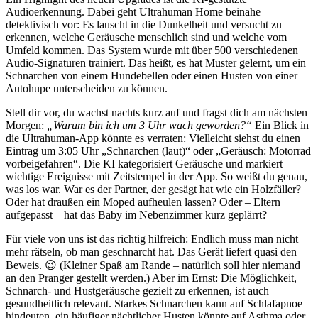
Audioerkennung. Dabei geht Ultrahuman Home beinahe
detektivisch vor: Es lauscht in die Dunkelheit und versucht zu
erkennen, welche Geräusche menschlich sind und welche vom
Umfeld kommen. Das System wurde mit über 500 verschiedenen
Audio-Signaturen trainiert. Das heißt, es hat Muster gelernt, um ein
Schnarchen von einem Hundebellen oder einen Husten von einer
Autohupe unterscheiden zu können.
Stell dir vor, du wachst nachts kurz auf und fragst dich am nächsten
Morgen:
„Warum bin ich um 3 Uhr wach geworden?“
Ein Blick in
die Ultrahuman-App könnte es verraten: Vielleicht siehst du einen
Eintrag um 3:05 Uhr „Schnarchen (laut)“ oder „Geräusch: Motorrad
vorbeigefahren“. Die KI kategorisiert Geräusche und markiert
wichtige Ereignisse mit Zeitstempel in der App. So weißt du genau,
was los war. War es der Partner, der gesägt hat wie ein Holzfäller?
Oder hat draußen ein Moped aufheulen lassen? Oder – Eltern
aufgepasst – hat das Baby im Nebenzimmer kurz geplärrt?
Für viele von uns ist das richtig hilfreich: Endlich muss man nicht
mehr rätseln, ob man geschnarcht hat. Das Gerät liefert quasi den
Beweis. 😉 (Kleiner Spaß am Rande – natürlich soll hier niemand
an den Pranger gestellt werden.) Aber im Ernst: Die Möglichkeit,
Schnarch- und Hustgeräusche gezielt zu erkennen, ist auch
gesundheitlich relevant. Starkes Schnarchen kann auf Schlafapnoe
hindeuten, ein häufiger nächtlicher Husten könnte auf Asthma oder