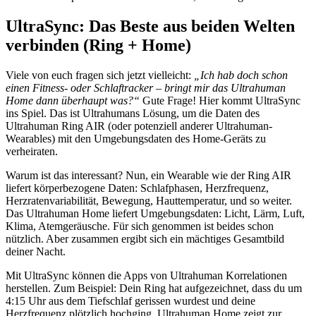
UltraSync: Das Beste aus beiden Welten
verbinden (Ring + Home)
Viele von euch fragen sich jetzt vielleicht:
„Ich hab doch schon
einen Fitness- oder Schlaftracker – bringt mir das Ultrahuman
Home dann überhaupt was?“
Gute Frage! Hier kommt UltraSync
ins Spiel. Das ist Ultrahumans Lösung, um die Daten des
Ultrahuman Ring AIR (oder potenziell anderer Ultrahuman-
Wearables) mit den Umgebungsdaten des Home-Geräts zu
verheiraten.
Warum ist das interessant? Nun, ein Wearable wie der Ring AIR
liefert körperbezogene Daten: Schlafphasen, Herzfrequenz,
Herzratenvariabilität, Bewegung, Hauttemperatur, und so weiter.
Das Ultrahuman Home liefert Umgebungsdaten: Licht, Lärm, Luft,
Klima, Atemgeräusche. Für sich genommen ist beides schon
nützlich. Aber zusammen ergibt sich ein mächtiges Gesamtbild
deiner Nacht.
Mit UltraSync können die Apps von Ultrahuman Korrelationen
herstellen. Zum Beispiel: Dein Ring hat aufgezeichnet, dass du um
4:15 Uhr aus dem Tiefschlaf gerissen wurdest und deine
Herzfrequenz plötzlich hochging. Ultrahuman Home zeigt zur