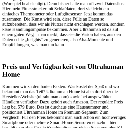
(Wortspiel beabsichtigt). Denn bisher hatte man oft zwei Datensilos:
Hier mein Fitnesstracker mit Schlafdaten, dort vielleicht ein
einfaches Thermometer oder Luftgütesensor. Jetzt kommt das
zusammen. Die Kunst wird sein, diese Fülle an Daten so
aufzubereiten, dass wir als Nutzer nicht erschlagen werden, sondern
klare Handlungsimpulse bekommen. Aber Ultrahuman ist da auf
einem guten Weg – man merkt, dass sie die Vision haben, aus den
Daten echte „Insights“ zu generieren, also Aha-Momente und
Empfehlungen, was man tun kann.
Preis und Verfügbarkeit von Ultrahuman
Home
Kommen wir zu den harten Fakten: Was kostet der Spaß und wo
bekommt man das Teil? Ultrahuman Home ist ab sofort über die
Hersteller-Website (ultrahuman.com) sowie bei ausgewählten
Händlern verfügbar. Dazu gehört auch Amazon. Der reguläre Preis
liegt bei 579 Euro. Das ist durchaus eine Hausnummer und
positioniert Ultrahuman Home im Premium-Segment. Zum
Vergleich: Für den Preis bekommt man auch schon ein hochwertiges
Smartphone oder mehrere Smart-Home-Sensoren einzeln – hier
bezahlt man aber für die
Kombination
aus vielen Sensoren plus KI