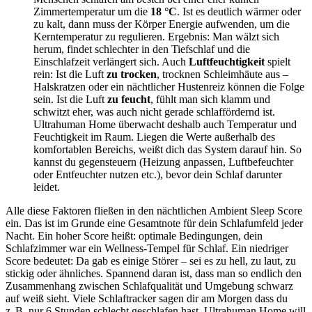
Zimmertemperatur um die
18 °C
. Ist es deutlich wärmer oder
zu kalt, dann muss der Körper Energie aufwenden, um die
Kerntemperatur zu regulieren. Ergebnis: Man wälzt sich
herum, findet schlechter in den Tiefschlaf und die
Einschlafzeit verlängert sich. Auch
Luftfeuchtigkeit
spielt
rein: Ist die Luft
zu trocken
, trocknen Schleimhäute aus –
Halskratzen oder ein nächtlicher Hustenreiz können die Folge
sein. Ist die Luft
zu feucht
, fühlt man sich klamm und
schwitzt eher, was auch nicht gerade schlaffördernd ist.
Ultrahuman Home überwacht deshalb auch Temperatur und
Feuchtigkeit im Raum. Liegen die Werte außerhalb des
komfortablen Bereichs, weißt dich das System darauf hin. So
kannst du gegensteuern (Heizung anpassen, Luftbefeuchter
oder Entfeuchter nutzen etc.), bevor dein Schlaf darunter
leidet.
Alle diese Faktoren fließen in den nächtlichen Ambient Sleep Score
ein. Das ist im Grunde eine Gesamtnote für dein Schlafumfeld jeder
Nacht. Ein hoher Score heißt: optimale Bedingungen, dein
Schlafzimmer war ein Wellness-Tempel für Schlaf. Ein niedriger
Score bedeutet: Da gab es einige Störer – sei es zu hell, zu laut, zu
stickig oder ähnliches. Spannend daran ist, dass man so endlich den
Zusammenhang zwischen Schlafqualität und Umgebung schwarz
auf weiß sieht. Viele Schlaftracker sagen dir am Morgen dass du
z. B. nur 6 Stunden schlecht geschlafen hast. Ultrahuman Home will