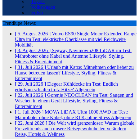
Toyota
Volkswagen
Volvo
Trendlupe News:
[ 5. August 2026 ]
Volvo ES90 Single Motor Extended Range
Ultra im Test: elektrische Oberklasse mit viel Reichweite
Mobilität
[ 3. August 2026 ]
Segway Navimow i208 LiDAR im Test:
Mähroboter ohne Kabel und Antenne
Lifestyle, Styling,
Fitness & Entertainment
[ 31. Juli 2026 ]
Urlaub mit Katze: Mitnehmen oder lieber zu
Hause betreuen lassen?
Lifestyle, Styling, Fitness &
Entertainment
[ 29. Juli 2026 ]
Elegear Kühldecke im Test: Endlich
erholsam schlafen trotz Hitze?
Allgemein
[ 22. Juli 2026 ]
Gorenje NEOCLEAN im Test: Saugen und
Wischen in einem Gerät
Lifestyle, Styling, Fitness &
Entertainment
[ 1. Juli 2026 ]
MOVA LiDAX Ultra 1000 AWD im Test:
Mähroboter ohne Kabel, ohne RTK, ohne Stress
Allgemein
[ 22. Juni 2026 ]
Die Welt wird grenzenloser: Warum globale
Freizeittrends auch unsere Reisegewohnheiten verändern
Reise, Hotels & Wellness