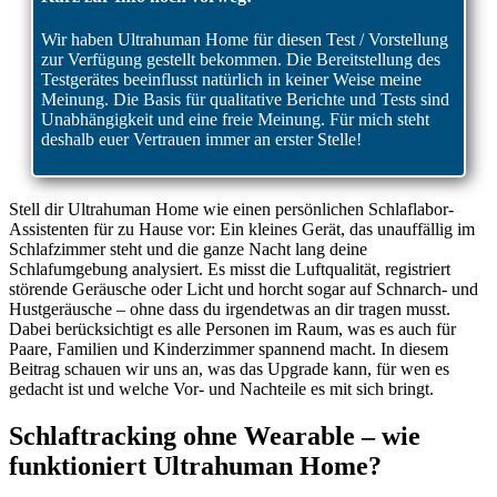
Wir haben Ultrahuman Home für diesen Test / Vorstellung
zur Verfügung gestellt bekommen. Die Bereitstellung des
Testgerätes beeinflusst natürlich in keiner Weise meine
Meinung. Die Basis für qualitative Berichte und Tests sind
Unabhängigkeit und eine freie Meinung. Für mich steht
deshalb euer Vertrauen immer an erster Stelle!
Stell dir Ultrahuman Home wie einen persönlichen Schlaflabor-
Assistenten für zu Hause vor: Ein kleines Gerät, das unauffällig im
Schlafzimmer steht und die ganze Nacht lang deine
Schlafumgebung analysiert. Es misst die Luftqualität, registriert
störende Geräusche oder Licht und horcht sogar auf Schnarch- und
Hustgeräusche – ohne dass du irgendetwas an dir tragen musst.
Dabei berücksichtigt es alle Personen im Raum, was es auch für
Paare, Familien und Kinderzimmer spannend macht. In diesem
Beitrag schauen wir uns an, was das Upgrade kann, für wen es
gedacht ist und welche Vor- und Nachteile es mit sich bringt.
Schlaftracking ohne Wearable – wie
funktioniert Ultrahuman Home?