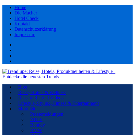
Home
Die Macher
Hotel Check
Kontakt
Datenschutzerklärung
Impressum
Facebook
youtube
Instagram
Pinterest
Blog
Reise, Hotels & Wellness
Reise und Hotel Videos
Lifestyle, Styling, Fitness & Entertainment
Mobilität
Pressemeldungen
AUDI
Bentley
BMW