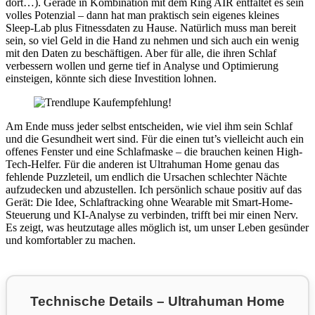
dort…). Gerade in Kombination mit dem Ring AIR entfaltet es sein
volles Potenzial – dann hat man praktisch sein eigenes kleines
Sleep-Lab plus Fitnessdaten zu Hause. Natürlich muss man bereit
sein, so viel Geld in die Hand zu nehmen und sich auch ein wenig
mit den Daten zu beschäftigen. Aber für alle, die ihren Schlaf
verbessern wollen und gerne tief in Analyse und Optimierung
einsteigen, könnte sich diese Investition lohnen.
Am Ende muss jeder selbst entscheiden, wie viel ihm sein Schlaf
und die Gesundheit wert sind. Für die einen tut’s vielleicht auch ein
offenes Fenster und eine Schlafmaske – die brauchen keinen High-
Tech-Helfer. Für die anderen ist Ultrahuman Home genau das
fehlende Puzzleteil, um endlich die Ursachen schlechter Nächte
aufzudecken und abzustellen. Ich persönlich schaue positiv auf das
Gerät: Die Idee, Schlaftracking ohne Wearable mit Smart-Home-
Steuerung und KI-Analyse zu verbinden, trifft bei mir einen Nerv.
Es zeigt, was heutzutage alles möglich ist, um unser Leben gesünder
und komfortabler zu machen.
Technische Details – Ultrahuman Home