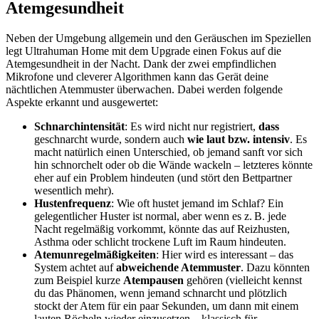
Atemgesundheit
Neben der Umgebung allgemein und den Geräuschen im Speziellen
legt Ultrahuman Home mit dem Upgrade einen Fokus auf die
Atemgesundheit in der Nacht. Dank der zwei empfindlichen
Mikrofone und cleverer Algorithmen kann das Gerät deine
nächtlichen Atemmuster überwachen. Dabei werden folgende
Aspekte erkannt und ausgewertet:
Schnarchintensität
: Es wird nicht nur registriert,
dass
geschnarcht wurde, sondern auch
wie laut bzw. intensiv
. Es
macht natürlich einen Unterschied, ob jemand sanft vor sich
hin schnorchelt oder ob die Wände wackeln – letzteres könnte
eher auf ein Problem hindeuten (und stört den Bettpartner
wesentlich mehr).
Hustenfrequenz
: Wie oft hustet jemand im Schlaf? Ein
gelegentlicher Huster ist normal, aber wenn es z. B. jede
Nacht regelmäßig vorkommt, könnte das auf Reizhusten,
Asthma oder schlicht trockene Luft im Raum hindeuten.
Atemunregelmäßigkeiten
: Hier wird es interessant – das
System achtet auf
abweichende Atemmuster
. Dazu könnten
zum Beispiel kurze
Atempausen
gehören (vielleicht kennst
du das Phänomen, wenn jemand schnarcht und plötzlich
stockt der Atem für ein paar Sekunden, um dann mit einem
lauten Röcheln wieder einzusetzen – klassisch für