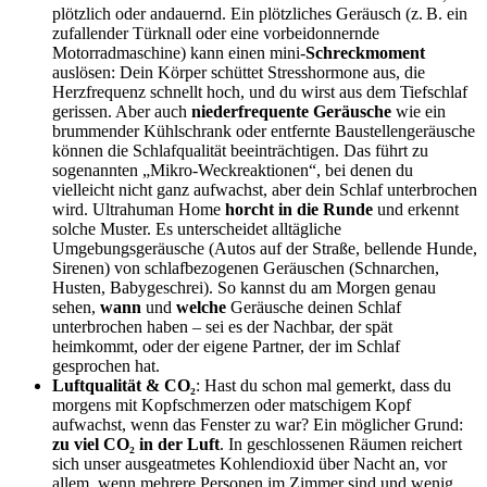
plötzlich oder andauernd. Ein plötzliches Geräusch (z. B. ein
zufallender Türknall oder eine vorbeidonnernde
Motorradmaschine) kann einen mini-
Schreckmoment
auslösen: Dein Körper schüttet Stresshormone aus, die
Herzfrequenz schnellt hoch, und du wirst aus dem Tiefschlaf
gerissen. Aber auch
niederfrequente Geräusche
wie ein
brummender Kühlschrank oder entfernte Baustellengeräusche
können die Schlafqualität beeinträchtigen. Das führt zu
sogenannten „Mikro-Weckreaktionen“, bei denen du
vielleicht nicht ganz aufwachst, aber dein Schlaf unterbrochen
wird. Ultrahuman Home
horcht in die Runde
und erkennt
solche Muster. Es unterscheidet alltägliche
Umgebungsgeräusche (Autos auf der Straße, bellende Hunde,
Sirenen) von schlafbezogenen Geräuschen (Schnarchen,
Husten, Babygeschrei). So kannst du am Morgen genau
sehen,
wann
und
welche
Geräusche deinen Schlaf
unterbrochen haben – sei es der Nachbar, der spät
heimkommt, oder der eigene Partner, der im Schlaf
gesprochen hat.
Luftqualität & CO₂
: Hast du schon mal gemerkt, dass du
morgens mit Kopfschmerzen oder matschigem Kopf
aufwachst, wenn das Fenster zu war? Ein möglicher Grund:
zu viel CO₂ in der Luft
. In geschlossenen Räumen reichert
sich unser ausgeatmetes Kohlendioxid über Nacht an, vor
allem, wenn mehrere Personen im Zimmer sind und wenig