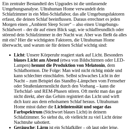
Ein zentraler Bestandteil des Upgrades ist die umfassende
Umgebungsanalyse. Ultrahuman Home verwandelt dein
Schlafzimmer in ein Mini-Schlaflabor, das alle Umgebungsfaktoren
erfasst, die deinen Schlaf beeinflussen. Daraus errechnet es jeden
Morgen einen „Ambient Sleep Score“ – also einen Umgebungs-
Schlafwert – der dir auf einen Blick sagt, wie schlaffreundlich oder
störend dein Schlafzimmer in der Nacht war. Aber was fließt da alles
mit ein? Hier die wichtigsten Faktoren, die Ultrahuman Home
überwacht, und warum sie für deinen Schlaf wichtig sind:
Licht
: Unsere Körperuhr reagiert stark auf Licht. Besonders
blaues Licht am Abend
(etwa von Bildschirmen oder LED-
Lampen)
hemmt die Produktion von Melatonin
, dem
Schlafhormon. Die Folge: Man wird nicht richtig müde und
kann schlechter einschlafen. Selbst schwaches Licht in der
Nacht – zum Beispiel das Standby-Lämpchen vom Fernseher
oder Straßenlaternenlicht durch den Vorhang – kann die
Tiefschlaf- und REM-Phasen stören. Oft merkt man das gar
nicht direkt, aber das Gehirn registriert das Licht und wirft
dich kurz aus dem erholsamen Schlaf heraus. Ultrahuman
Home misst daher die
Lichtintensität und sogar das
Farbspektrum
(Stichwort blaues Licht) in deinem
Schlafzimmer. So siehst du, ob vielleicht zu viel Licht deine
Nachtruhe sabotiert.
Geräusche
:
Lärm
ist ein Schlafkiller – ob laut oder leise,