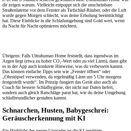
dir zeigen warum. Vielleicht entpuppt sich die unscheinbare
Straßenlaterne vor dem Fenster als Tiefschlaf-Räuber, oder die Luft
wurde gegen Morgen schlecht, was deine Erholung beeinträchtigt
hat. Diese Einblicke in die Schlafumgebung sind Gold wert, wenn
du Nacht für Nacht optimieren möchtest.
Übrigens: Falls Ultrahuman Home feststellt, dass irgendwas im
Argen liegt (etwa zu hoher CO₂-Wert oder zu viel Lärm), dann gibt
es in der App auch konkrete Hinweise, was du verbessern kannst.
Das können einfache Tipps sein wie „Fenster öffnen“ oder
„Ohrstöpsel verwenden, da regelmäßig Lärm um 5 Uhr morgens
festgestellt wurde“. Im Prinzip fungiert das Gerät also auch als
Coach für bessere Schlafhygiene, der nicht nur Daten liefert,
sondern auch gleich Ratschläge parat hat, wie du deine Umgebung
schlaffreundlicher gestalten kannst.
Schnarchen, Husten, Babygeschrei:
Geräuscherkennung mit KI
Ein Highlight des neuen Upgrades ist die KI-gestützte