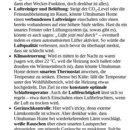
dann eher Wecker-Funktion, doch denkbar ist alles).
Luftreiniger und Belüftung
: Steigt der CO₂-Level oder die
Feinstaubbelastung im Raum, könnte Ultrahuman Home
einen
verbundenen Luftreiniger
einschalten oder einen
bereits vorhandenen auf eine höhere Stufe stellen. Hast du ein
smartes Fenster oder Lüftungssystem (ja, sowas gibt es),
könnte es auch sagen:
„Lüfte jetzt mal durch“
– eventuell
indem es einen automatisierten Lüfter aktiviert. So würde die
Luftqualität
verbessert, noch bevor du überhaupt merkst,
dass sie schlecht wird.
Klimasteuerung
: Wird es mitten in der Nacht zu warm
(sagen wir, über 22 °C, weil die Heizung noch ballert oder
draußen ein Wärmeeinbruch ist), dann könnte Ultrahuman
Home deinen
smarten Thermostat
anweisen, die
Temperatur zu senken. Ebenso bei Kälte: fällt die Temperatur
unter den Wohlfühlbereich, wird die Heizung etwas
hochgedreht. Das Ziel ist eine
konstante optimale
Schlaftemperatur
. Auch die
Luftfeuchtigkeit
lässt sich so
regeln – etwa durch Einschalten eines Luftbefeuchters, wenn
die Luft zu trocken wird.
Geräuschkontrolle
: Hier wird’s tricky, denn externe
Lärmkontrolle ist schwer. Aber denkbar wäre, dass
Ultrahuman Home bei wiederkehrendem Lärm vorschlägt,
weiße Rauschen
über einen smarten Lautsprecher
abzuspielen, um störende Geräusche zu maskieren. Solche