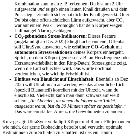
Kombination kann man z. B. erkennen: Du bist um 2 Uhr
aufgewacht
und
es gab einen lauten Knall draußen
und
dein
Puls stieg – ziemlich sicher hat dich der Knall geweckt. Oder:
Du bist ohne offensichtlichen Lärm aufgewacht, aber CO₂
war auf einem Peak – womöglich hat dein Körper wegen
Luftmangel Alarm geschlagen.
CO₂-gebundene Stress-Indikatoren
: Dieses Feature
(angekündigt ab Dez 2025) klingt hochspannend. Offenbar
soll UltraSync auswerten, wie
erhöhter CO₂-Gehalt
mit
autonomen Stressreaktionen
deines Körpers einhergeht.
Sprich, ob dein Körper (gemessen z.B. an Herzfrequenz oder
Herzratenvariabilität in den Ring-Daten) Stresssignale zeigt,
wenn die Luft schlechter wird. Das würde nochmal
verdeutlichen, wie wichtig Frischluft ist.
Einfluss von Blaulicht auf Einschlafzeit
: Ebenfalls ab Dez
2025 will Ultrahuman auswerten, wie das abendliche Licht
(speziell Blauanteil) korreliert mit der Uhrzeit, wann du
einschläfst. Vielleicht kann man dann schwarz auf weiß
sehen:
„An Abenden, an denen du länger dem Tablet
ausgesetzt warst, bist du 30 Minuten später eingeschlafen.“
Das wäre ein starker Anreiz, die Gewohnheiten zu ändern.
Kurz gesagt: UltraSync verknüpft Körper und Raum. Für jemanden
wie mich, der gerne Biohacking betreibt und versucht, optimale
Bedingungen zum Schlafen zu schaffen, ist das ein Traum