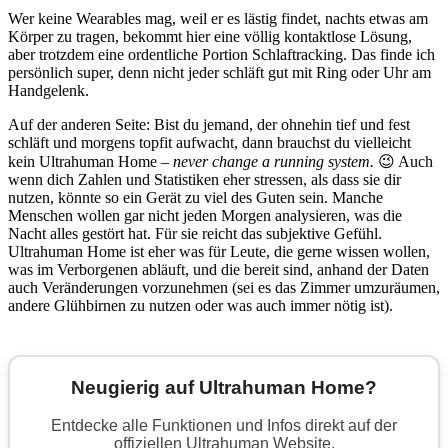
Wer keine Wearables mag, weil er es lästig findet, nachts etwas am
Körper zu tragen, bekommt hier eine völlig kontaktlose Lösung,
aber trotzdem eine ordentliche Portion Schlaftracking. Das finde ich
persönlich super, denn nicht jeder schläft gut mit Ring oder Uhr am
Handgelenk.
Auf der anderen Seite: Bist du jemand, der ohnehin tief und fest
schläft und morgens topfit aufwacht, dann brauchst du vielleicht
kein Ultrahuman Home –
never change a running system.
😉 Auch
wenn dich Zahlen und Statistiken eher stressen, als dass sie dir
nutzen, könnte so ein Gerät zu viel des Guten sein. Manche
Menschen wollen gar nicht jeden Morgen analysieren, was die
Nacht alles gestört hat. Für sie reicht das subjektive Gefühl.
Ultrahuman Home ist eher was für Leute, die gerne wissen wollen,
was im Verborgenen abläuft, und die bereit sind, anhand der Daten
auch Veränderungen vorzunehmen (sei es das Zimmer umzuräumen,
andere Glühbirnen zu nutzen oder was auch immer nötig ist).
Neugierig auf Ultrahuman Home?
Entdecke alle Funktionen und Infos direkt auf der
offiziellen Ultrahuman Website.