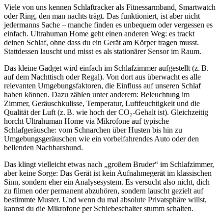
Viele von uns kennen Schlaftracker als Fitnessarmband, Smartwatch
oder Ring, den man nachts trägt. Das funktioniert, ist aber nicht
jedermanns Sache – manche finden es unbequem oder vergessen es
einfach. Ultrahuman Home geht einen anderen Weg: es trackt
deinen Schlaf, ohne dass du ein Gerät am Körper tragen musst.
Stattdessen lauscht und misst es als stationärer Sensor im Raum.
Das kleine Gadget wird einfach im Schlafzimmer aufgestellt (z. B.
auf dem Nachttisch oder Regal). Von dort aus überwacht es alle
relevanten Umgebungsfaktoren, die Einfluss auf unseren Schlaf
haben können. Dazu zählen unter anderem: Beleuchtung im
Zimmer, Geräuschkulisse, Temperatur, Luftfeuchtigkeit und die
Qualität der Luft (z. B. wie hoch der CO₂-Gehalt ist). Gleichzeitig
horcht Ultrahuman Home via Mikrofone auf typische
Schlafgeräusche: vom Schnarchen über Husten bis hin zu
Umgebungsgeräuschen wie ein vorbeifahrendes Auto oder den
bellenden Nachbarshund.
Das klingt vielleicht etwas nach „großem Bruder“ im Schlafzimmer,
aber keine Sorge: Das Gerät ist kein Aufnahmegerät im klassischen
Sinn, sondern eher ein Analysesystem. Es versucht also nicht, dich
zu filmen oder permanent abzuhören, sondern lauscht gezielt auf
bestimmte Muster. Und wenn du mal absolute Privatsphäre willst,
kannst du die Mikrofone per Schiebeschalter stumm schalten.