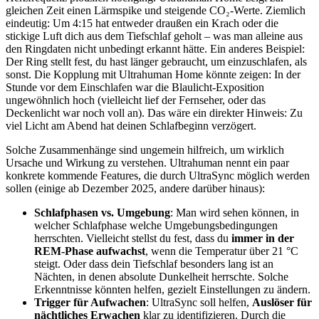
gleichen Zeit einen Lärmspike und steigende CO₂-Werte. Ziemlich
eindeutig: Um 4:15 hat entweder draußen ein Krach oder die
stickige Luft dich aus dem Tiefschlaf geholt – was man alleine aus
den Ringdaten nicht unbedingt erkannt hätte. Ein anderes Beispiel:
Der Ring stellt fest, du hast länger gebraucht, um einzuschlafen, als
sonst. Die Kopplung mit Ultrahuman Home könnte zeigen: In der
Stunde vor dem Einschlafen war die Blaulicht-Exposition
ungewöhnlich hoch (vielleicht lief der Fernseher, oder das
Deckenlicht war noch voll an). Das wäre ein direkter Hinweis: Zu
viel Licht am Abend hat deinen Schlafbeginn verzögert.
Solche Zusammenhänge sind ungemein hilfreich, um wirklich
Ursache und Wirkung zu verstehen. Ultrahuman nennt ein paar
konkrete kommende Features, die durch UltraSync möglich werden
sollen (einige ab Dezember 2025, andere darüber hinaus):
Schlafphasen vs. Umgebung
: Man wird sehen können, in
welcher Schlafphase welche Umgebungsbedingungen
herrschten. Vielleicht stellst du fest, dass du
immer in der
REM-Phase aufwachst
, wenn die Temperatur über 21 °C
steigt. Oder dass dein Tiefschlaf besonders lang ist an
Nächten, in denen absolute Dunkelheit herrschte. Solche
Erkenntnisse könnten helfen, gezielt Einstellungen zu ändern.
Trigger für Aufwachen
: UltraSync soll helfen,
Auslöser für
nächtliches Erwachen
klar zu identifizieren. Durch die