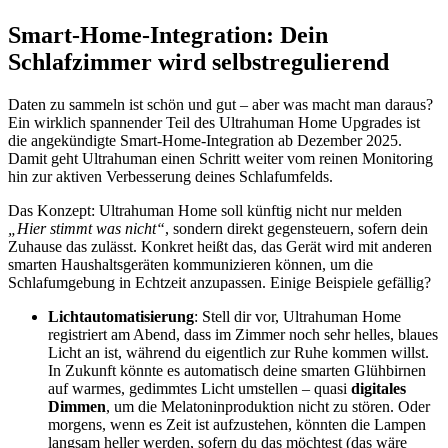
Smart-Home-Integration: Dein
Schlafzimmer wird selbstregulierend
Daten zu sammeln ist schön und gut – aber was macht man daraus?
Ein wirklich spannender Teil des Ultrahuman Home Upgrades ist
die angekündigte Smart-Home-Integration ab Dezember 2025.
Damit geht Ultrahuman einen Schritt weiter vom reinen Monitoring
hin zur aktiven Verbesserung deines Schlafumfelds.
Das Konzept: Ultrahuman Home soll künftig nicht nur melden
„Hier stimmt was nicht“
, sondern direkt gegensteuern, sofern dein
Zuhause das zulässt. Konkret heißt das, das Gerät wird mit anderen
smarten Haushaltsgeräten kommunizieren können, um die
Schlafumgebung in Echtzeit anzupassen. Einige Beispiele gefällig?
Lichtautomatisierung
: Stell dir vor, Ultrahuman Home
registriert am Abend, dass im Zimmer noch sehr helles, blaues
Licht an ist, während du eigentlich zur Ruhe kommen willst.
In Zukunft könnte es automatisch deine smarten Glühbirnen
auf warmes, gedimmtes Licht umstellen – quasi
digitales
Dimmen
, um die Melatoninproduktion nicht zu stören. Oder
morgens, wenn es Zeit ist aufzustehen, könnten die Lampen
langsam heller werden, sofern du das möchtest (das wäre