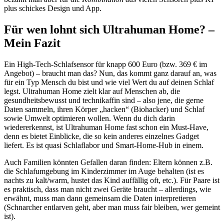
plus schickes Design und App.
Für wen lohnt sich Ultrahuman Home? –
Mein Fazit
Ein High-Tech-Schlafsensor für knapp 600 Euro (bzw. 369 € im
Angebot) – braucht man das? Nun, das kommt ganz darauf an, was
für ein Typ Mensch du bist und wie viel Wert du auf deinen Schlaf
legst. Ultrahuman Home zielt klar auf Menschen ab, die
gesundheitsbewusst und technikaffin sind – also jene, die gerne
Daten sammeln, ihren Körper „hacken“ (Biohacker) und Schlaf
sowie Umwelt optimieren wollen. Wenn du dich darin
wiedererkennst, ist Ultrahuman Home fast schon ein Must-Have,
denn es bietet Einblicke, die so kein anderes einzelnes Gadget
liefert. Es ist quasi Schlaflabor und Smart-Home-Hub in einem.
Auch Familien könnten Gefallen daran finden: Eltern können z.B.
die Schlafumgebung im Kinderzimmer im Auge behalten (ist es
nachts zu kalt/warm, hustet das Kind auffällig oft, etc.). Für Paare ist
es praktisch, dass man nicht zwei Geräte braucht – allerdings, wie
erwähnt, muss man dann gemeinsam die Daten interpretieren
(Schnarcher entlarven geht, aber man muss fair bleiben, wer gemeint
ist).