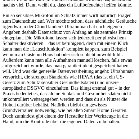
nachts viel. Dann weißt du, dass ein Luftbefeuchter helfen könnte.
Ein so sensibles Mikrofon im Schlafzimmer wirft natürlich Fragen
zum Datenschutz auf. Wer möchte schon, dass nächtliche Geräusche
irgendwo in der Cloud landen? Ultrahuman hat nach eigenen
Angaben deshalb Datenschutz von Anfang an als zentrales Prinzip
eingeplant. Die Mikrofone lassen sich jederzeit per physischem
Schalter deaktivieren – das ist beruhigend, denn mit einem Klick
kann man die „Lauschfunktion“ komplett kappen, zum Beispiel
wenn man Gäste im Haus hat oder sich schlicht unwohl fühlt.
Außerdem kann man alle Aufnahmen manuell löschen, falls etwas
aufgezeichnet wurde, das man garantiert nicht gespeichert haben
will. Und was die generelle Datenverarbeitung angeht: Ultrahuman
verspricht, die strengen Standards wie HIPAA (das ist ein US-
Gesetz zum Schutz sensibler Gesundheitsdaten) und unsere
europäische DSGVO einzuhalten. Das klingt erstmal gut – in der
Praxis bedeutet es, dass deine Schlaf- und Gesundheitsdaten nicht
unkontrolliert weitergegeben werden und dass du als Nutzer die
Hoheit darüber behältst. Natürlich bleibt ein gewisses
Grundvertrauen notwendig, wie bei allen Smart-Home-Geräten.
Doch zumindest gibt einem der Hersteller hier Werkzeuge in die
Hand, um die Kontrolle über die eigenen Daten zu behalten.