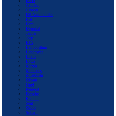
BYD
Cadillac
Citroen
DS Automobiles
Fiat
Ford
Hyundai
Jaguar
Jeep
KIA
Lamborghini
Landrover
Lexus
Lotus
Mazda
Mercedes
Mitsubishi
Nissan
Opel
Peugeot
Porsche
Renault
Seat
Skoda
Subaru