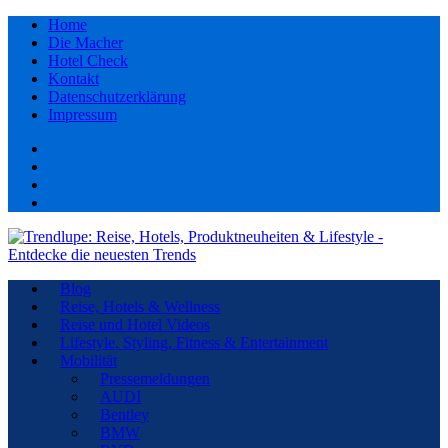
Home
Die Macher
Hotel Check
Kontakt
Datenschutzerklärung
Impressum
Facebook
youtube
Instagram
Pinterest
Blog
Reise, Hotels & Wellness
Reise und Hotel Videos
Lifestyle, Styling, Fitness & Entertainment
Mobilität
Pressemeldungen
AUDI
Bentley
BMW