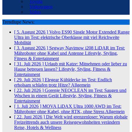
Toyota
Volkswagen
Volvo
Trendlupe News:
[ 5. August 2026 ]
Volvo ES90 Single Motor Extended Range
Ultra im Test: elektrische Oberklasse mit viel Reichweite
Mobilität
[ 3. August 2026 ]
Segway Navimow i208 LiDAR im Test:
Mähroboter ohne Kabel und Antenne
Lifestyle, Styling,
Fitness & Entertainment
[ 31. Juli 2026 ]
Urlaub mit Katze: Mitnehmen oder lieber zu
Hause betreuen lassen?
Lifestyle, Styling, Fitness &
Entertainment
[ 29. Juli 2026 ]
Elegear Kühldecke im Test: Endlich
erholsam schlafen trotz Hitze?
Allgemein
[ 22. Juli 2026 ]
Gorenje NEOCLEAN im Test: Saugen und
Wischen in einem Gerät
Lifestyle, Styling, Fitness &
Entertainment
[ 1. Juli 2026 ]
MOVA LiDAX Ultra 1000 AWD im Test:
Mähroboter ohne Kabel, ohne RTK, ohne Stress
Allgemein
[ 22. Juni 2026 ]
Die Welt wird grenzenloser: Warum globale
Freizeittrends auch unsere Reisegewohnheiten verändern
Reise, Hotels & Wellness