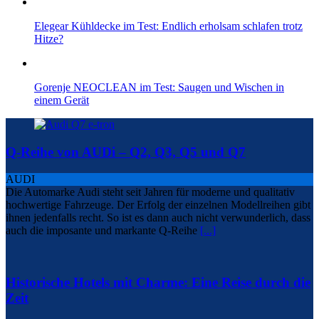
Elegear Kühldecke im Test: Endlich erholsam schlafen trotz
Hitze?
Gorenje NEOCLEAN im Test: Saugen und Wischen in
einem Gerät
Q-Reihe von AUDi – Q2, Q3, Q5 und Q7
AUDI
Die Automarke Audi steht seit Jahren für moderne und qualitativ
hochwertige Fahrzeuge. Der Erfolg der einzelnen Modellreihen gibt
ihnen jedenfalls recht. So ist es dann auch nicht verwunderlich, dass
auch die imposante und markante Q-Reihe
[...]
Historische Hotels mit Charme: Eine Reise durch die
Zeit