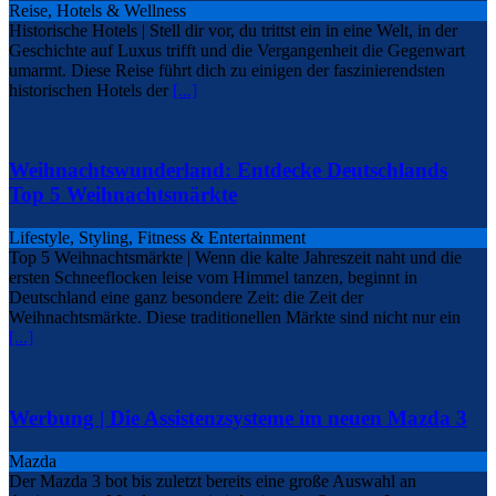
Reise, Hotels & Wellness
Historische Hotels | Stell dir vor, du trittst ein in eine Welt, in der
Geschichte auf Luxus trifft und die Vergangenheit die Gegenwart
umarmt. Diese Reise führt dich zu einigen der faszinierendsten
historischen Hotels der
[...]
Weihnachtswunderland: Entdecke Deutschlands
Top 5 Weihnachtsmärkte
Lifestyle, Styling, Fitness & Entertainment
Top 5 Weihnachtsmärkte | Wenn die kalte Jahreszeit naht und die
ersten Schneeflocken leise vom Himmel tanzen, beginnt in
Deutschland eine ganz besondere Zeit: die Zeit der
Weihnachtsmärkte. Diese traditionellen Märkte sind nicht nur ein
[...]
Werbung | Die Assistenzsysteme im neuen Mazda 3
Mazda
Der Mazda 3 bot bis zuletzt bereits eine große Auswahl an