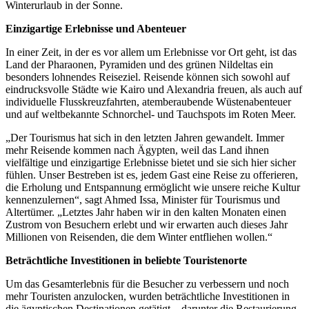
Winterurlaub in der Sonne.
Einzigartige Erlebnisse und Abenteuer
In einer Zeit, in der es vor allem um Erlebnisse vor Ort geht, ist das
Land der Pharaonen, Pyramiden und des grünen Nildeltas ein
besonders lohnendes Reiseziel. Reisende können sich sowohl auf
eindrucksvolle Städte wie Kairo und Alexandria freuen, als auch auf
individuelle Flusskreuzfahrten, atemberaubende Wüstenabenteuer
und auf weltbekannte Schnorchel- und Tauchspots im Roten Meer.
„Der Tourismus hat sich in den letzten Jahren gewandelt. Immer
mehr Reisende kommen nach Ägypten, weil das Land ihnen
vielfältige und einzigartige Erlebnisse bietet und sie sich hier sicher
fühlen. Unser Bestreben ist es, jedem Gast eine Reise zu offerieren,
die Erholung und Entspannung ermöglicht wie unsere reiche Kultur
kennenzulernen“, sagt Ahmed Issa, Minister für Tourismus und
Altertümer. „Letztes Jahr haben wir in den kalten Monaten einen
Zustrom von Besuchern erlebt und wir erwarten auch dieses Jahr
Millionen von Reisenden, die dem Winter entfliehen wollen.“
Beträchtliche Investitionen in beliebte Touristenorte
Um das Gesamterlebnis für die Besucher zu verbessern und noch
mehr Touristen anzulocken, wurden beträchtliche Investitionen in
die ägyptischen Destinationen getätigt – darunter die Restaurierung