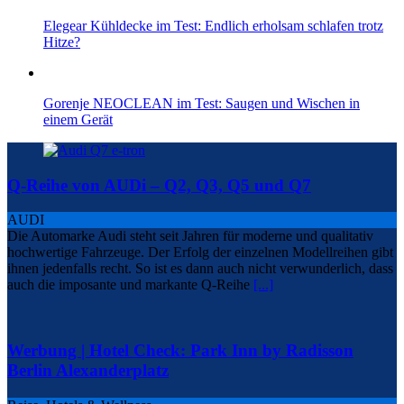
Elegear Kühldecke im Test: Endlich erholsam schlafen trotz
Hitze?
Gorenje NEOCLEAN im Test: Saugen und Wischen in
einem Gerät
Q-Reihe von AUDi – Q2, Q3, Q5 und Q7
AUDI
Die Automarke Audi steht seit Jahren für moderne und qualitativ
hochwertige Fahrzeuge. Der Erfolg der einzelnen Modellreihen gibt
ihnen jedenfalls recht. So ist es dann auch nicht verwunderlich, dass
auch die imposante und markante Q-Reihe
[...]
Werbung | Hotel Check: Park Inn by Radisson
Berlin Alexanderplatz