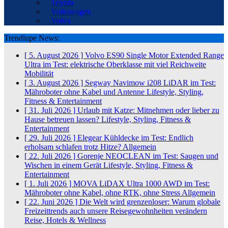
Toyota
Volkswagen
Volvo
Trendlupe News:
[ 5. August 2026 ]
Volvo ES90 Single Motor Extended Range
Ultra im Test: elektrische Oberklasse mit viel Reichweite
Mobilität
[ 3. August 2026 ]
Segway Navimow i208 LiDAR im Test:
Mähroboter ohne Kabel und Antenne
Lifestyle, Styling,
Fitness & Entertainment
[ 31. Juli 2026 ]
Urlaub mit Katze: Mitnehmen oder lieber zu
Hause betreuen lassen?
Lifestyle, Styling, Fitness &
Entertainment
[ 29. Juli 2026 ]
Elegear Kühldecke im Test: Endlich
erholsam schlafen trotz Hitze?
Allgemein
[ 22. Juli 2026 ]
Gorenje NEOCLEAN im Test: Saugen und
Wischen in einem Gerät
Lifestyle, Styling, Fitness &
Entertainment
[ 1. Juli 2026 ]
MOVA LiDAX Ultra 1000 AWD im Test:
Mähroboter ohne Kabel, ohne RTK, ohne Stress
Allgemein
[ 22. Juni 2026 ]
Die Welt wird grenzenloser: Warum globale
Freizeittrends auch unsere Reisegewohnheiten verändern
Reise, Hotels & Wellness