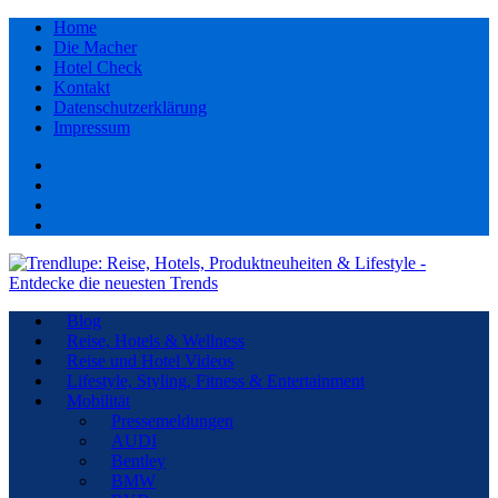
Home
Die Macher
Hotel Check
Kontakt
Datenschutzerklärung
Impressum
Facebook
youtube
Instagram
Pinterest
Blog
Reise, Hotels & Wellness
Reise und Hotel Videos
Lifestyle, Styling, Fitness & Entertainment
Mobilität
Pressemeldungen
AUDI
Bentley
BMW