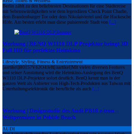
Reise, Hotels & Wellness
Berlin zählt zu den beliebtesten Destinationen für eine Städtereise
mit Sehenswürdigkeiten wie dem legendären Check Point Charlie,
dem Brandenburger Tor oder dem Nikolaiviertel und die Hackesche
Höfe. Am besten erlebt man diese pulsierende Stadt von
[...]
Werbung | BENQ W1110 DLP Projektor bringt 3D
Full HD für perfektes Heimkino
Lifestyle, Styling, Fitness & Entertainment
[aartikel]B0157V62O4:left[/aartikel]Mit vielen diversen Features
und seiner Ausstatung wird die Heimkino-Auslegung des BenQ
W1110 DLP-Projektor sofort deutlich. BenQ kennt man in der
ganzen Welt als Anbieter von High-Tech-Produkten aus Taiwan mit
Unterhaltungselektronik die berufliche als auch
[...]
Werbung | Designstudie des Audi PB18 e-tron –
Weltpremiere in Pebble Beach
AUDI