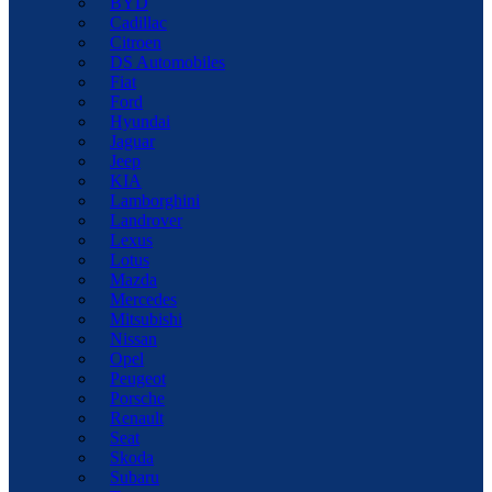
BYD
Cadillac
Citroen
DS Automobiles
Fiat
Ford
Hyundai
Jaguar
Jeep
KIA
Lamborghini
Landrover
Lexus
Lotus
Mazda
Mercedes
Mitsubishi
Nissan
Opel
Peugeot
Porsche
Renault
Seat
Skoda
Subaru