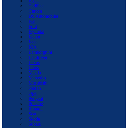
BYD
Cadillac
Citroen
DS Automobiles
Fiat
Ford
Hyundai
Jaguar
Jeep
KIA
Lamborghini
Landrover
Lexus
Lotus
Mazda
Mercedes
Mitsubishi
Nissan
Opel
Peugeot
Porsche
Renault
Seat
Skoda
Subaru