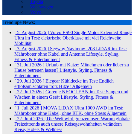
Toyota
Volkswagen
Volvo
Trendlupe News:
[ 5. August 2026 ]
Volvo ES90 Single Motor Extended Range
Ultra im Test: elektrische Oberklasse mit viel Reichweite
Mobilität
[ 3. August 2026 ]
Segway Navimow i208 LiDAR im Test:
Mähroboter ohne Kabel und Antenne
Lifestyle, Styling,
Fitness & Entertainment
[ 31. Juli 2026 ]
Urlaub mit Katze: Mitnehmen oder lieber zu
Hause betreuen lassen?
Lifestyle, Styling, Fitness &
Entertainment
[ 29. Juli 2026 ]
Elegear Kühldecke im Test: Endlich
erholsam schlafen trotz Hitze?
Allgemein
[ 22. Juli 2026 ]
Gorenje NEOCLEAN im Test: Saugen und
Wischen in einem Gerät
Lifestyle, Styling, Fitness &
Entertainment
[ 1. Juli 2026 ]
MOVA LiDAX Ultra 1000 AWD im Test:
Mähroboter ohne Kabel, ohne RTK, ohne Stress
Allgemein
[ 22. Juni 2026 ]
Die Welt wird grenzenloser: Warum globale
Freizeittrends auch unsere Reisegewohnheiten verändern
Reise, Hotels & Wellness