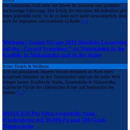
AUDI
Die Automarke Audi steht seit Jahren für moderne und qualitativ
hochwertige Fahrzeuge. Der Erfolg der einzelnen Modellreihen gibt
ihnen jedenfalls recht. So ist es dann auch nicht verwunderlich, dass
auch die imposante und markante Q-Reihe
[...]
Werbung | Grand Voyage 2019 Sinnliche Luxusreise
auf der „Crystal Symphony“ zu Traumzielen in der
Karibik, in Südamerika und in der Südse
Reise, Hotels & Wellness
Sich auf glasklarem, blauem Wasser entspannt an Bord eines
luxuriösen Wunders zu den Traumzielen rund um die halbe Welt
bringen lassen: Karibische Inseln, Traumstädte in Südamerika,
malerische Fjorde der chilenischen Küste und Inselperlen der
Südsee.
[...]
MOVA P70 Pro Ultra vorgestellt: Saug-
Wischroboter mit 30.000 Pa und 100-Grad-
Moppwäsche