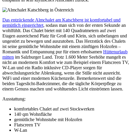
Das entzückende Almchalet am Katschberg ist komfortabel und
gemütlich eingerichtet
, sodass man sich von der ersten Sekunde an
wohlfühlt. Das Chalet bietet mit 140 Quadratmetern auf zwei
Etagen ausreichend Platz für Groß und Klein, sich unbefangen und
ungestört zu bewegen und auszutoben. Das Herzstück des Chalets
ist seine gemütliche Wohnstube mit einem zünftigen Holzofen –
Romantik und Entspannung pur für einen erholsamen
Hüttenurlaub
mitten
im Salzburger Land. Trotz 1.600 Meter Seehöhe mangelt es
nicht an modernem Komfort wie zum Beispiel einem Flatscreen TV,
W-Lan und ein Radio inklusive CD-Player sorgen für
abwechslungsreiche Ablenkung, wenn die Stille nicht ausreicht.
WiFi und einer modernen Küchenzeile. Bemerkenswert sind die
beiden Tageslicht-Badezimmer, die die tägliche Körperpflege zu
einem Genuss machen und wohltuendes Licht einströmen lassen.
Ausstattung:
komfortables Chalet auf zwei Stockwerken
140 qm Wohnfläche
gemütliche Wohnstube mit Holzofen
Flatscreen TV
W-Lan