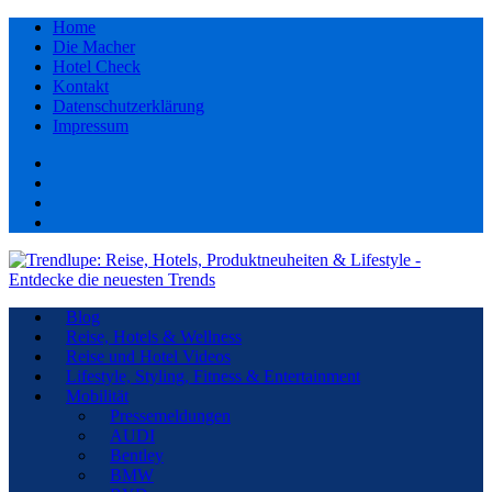
Home
Die Macher
Hotel Check
Kontakt
Datenschutzerklärung
Impressum
Facebook
youtube
Instagram
Pinterest
Blog
Reise, Hotels & Wellness
Reise und Hotel Videos
Lifestyle, Styling, Fitness & Entertainment
Mobilität
Pressemeldungen
AUDI
Bentley
BMW