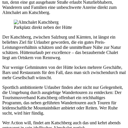
tun, denn eine gut ausgebaute Straße erlaubt Naturliebhabern,
Wanderern und Familien eine unbeschwerte Anreise direkt zum
Almchalet am Katschberg.
Parkplatz direkt neben der Hütte
Der Katschberg, zwischen Salzburg und Kärnten, ist längst ein
beliebtes Ziel für Urlauber geworden, die ein gutes Preis-
Leistungsverhältnis schätzen und die unmittelbare Nähe zur Natur
schätzen. Hüttenurlaub per excellence – das bezaubernde Chalet
liegt am Ortskern von Rennweg.
Nur wenige Gehminuten von der Hütte locken mehrere Geschäfte,
Bars und Restaurants für den Fall, dass man sich zwischendurch mal
mehr Gesellschaft wünscht.
Sportlich ambitionierte Urlauber finden aber nicht nur Gelegenheit,
die Umgebung durch ausgiebige Wandertouren zu entdecken: Der
Tourismusverband Katschberg offenbart ein reichhaltiges
Programm, das neben geführten Wandertouren auch Touren für
leidenschaftliche Mountainbiker anbietet oder Reiten. Wer Ruhe
sucht, wird hier fündig.
Wer Action will, findet am Katschberg auch das und kehrt abends
entspannt in sein idyllisches Almchalet zurück.