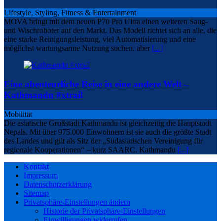
Lifestyle, Styling, Fitness & Entertainment
MOVA bringt mit dem neuen P70 Pro Ultra einen weiteren Saug-
und Wischroboter auf den Markt. Das Modell richtet sich an alle, die
eine starke Reinigungsleistung, viel Automatisierung und eine
möglichst wartungsarme Nutzung suchen, aber
[...]
Eine abenteurliche Reise in eine andere Welt –
Kathmandu #xtrail
Mobilität
Die asiatische Großstadt Kathmandu ist gleichzeitig die Hauptstadt
Nepals. Mit über 975.000 Einwohnern ist sie auch die größte Stadt
des Landes und gilt als Sitz der „Südasiatischen Vereinigung für
regionale Kooperationen“ – kurz SAARC. Kathmandu
[...]
Kontakt
Impressum
Datenschutzerklärung
Sitemap
Privatsphäre-Einstellungen ändern
Historie der Privatsphäre-Einstellungen
Einwilligungen widerrufen