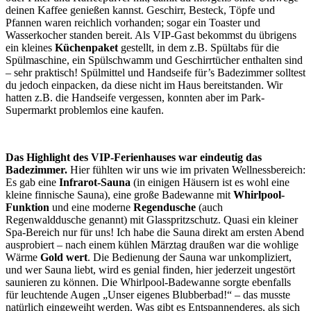
deinen Kaffee genießen kannst. Geschirr, Besteck, Töpfe und
Pfannen waren reichlich vorhanden; sogar ein Toaster und
Wasserkocher standen bereit. Als VIP-Gast bekommst du übrigens
ein kleines
Küchenpaket
gestellt, in dem z.B. Spültabs für die
Spülmaschine, ein Spülschwamm und Geschirrtücher enthalten sind
– sehr praktisch! Spülmittel und Handseife für’s Badezimmer solltest
du jedoch einpacken, da diese nicht im Haus bereitstanden. Wir
hatten z.B. die Handseife vergessen, konnten aber im Park-
Supermarkt problemlos eine kaufen.
Das Highlight des VIP-Ferienhauses war eindeutig das
Badezimmer.
Hier fühlten wir uns wie im privaten Wellnessbereich:
Es gab eine
Infrarot-Sauna
(in einigen Häusern ist es wohl eine
kleine finnische Sauna), eine große Badewanne mit
Whirlpool-
Funktion
und eine moderne
Regendusche
(auch
Regenwalddusche genannt) mit Glasspritzschutz. Quasi ein kleiner
Spa-Bereich nur für uns! Ich habe die Sauna direkt am ersten Abend
ausprobiert – nach einem kühlen Märztag draußen war die wohlige
Wärme
Gold wert
. Die Bedienung der Sauna war unkompliziert,
und wer Sauna liebt, wird es genial finden, hier jederzeit ungestört
saunieren zu können. Die Whirlpool-Badewanne sorgte ebenfalls
für leuchtende Augen „Unser eigenes Blubberbad!“ – das musste
natürlich eingeweiht werden. Was gibt es Entspannenderes, als sich