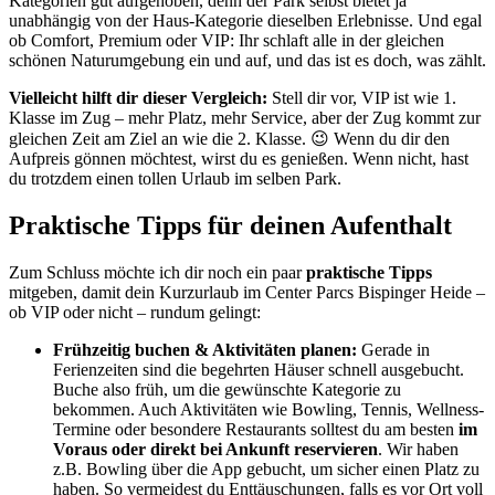
Kategorien gut aufgehoben, denn der Park selbst bietet ja
unabhängig von der Haus-Kategorie dieselben Erlebnisse. Und egal
ob Comfort, Premium oder VIP: Ihr schlaft alle in der gleichen
schönen Naturumgebung ein und auf, und das ist es doch, was zählt.
Vielleicht hilft dir dieser Vergleich:
Stell dir vor, VIP ist wie 1.
Klasse im Zug – mehr Platz, mehr Service, aber der Zug kommt zur
gleichen Zeit am Ziel an wie die 2. Klasse. 😉 Wenn du dir den
Aufpreis gönnen möchtest, wirst du es genießen. Wenn nicht, hast
du trotzdem einen tollen Urlaub im selben Park.
Praktische Tipps für deinen Aufenthalt
Zum Schluss möchte ich dir noch ein paar
praktische Tipps
mitgeben, damit dein Kurzurlaub im Center Parcs Bispinger Heide –
ob VIP oder nicht – rundum gelingt:
Frühzeitig buchen & Aktivitäten planen:
Gerade in
Ferienzeiten sind die begehrten Häuser schnell ausgebucht.
Buche also früh, um die gewünschte Kategorie zu
bekommen. Auch Aktivitäten wie Bowling, Tennis, Wellness-
Termine oder besondere Restaurants solltest du am besten
im
Voraus oder direkt bei Ankunft reservieren
. Wir haben
z.B. Bowling über die App gebucht, um sicher einen Platz zu
haben. So vermeidest du Enttäuschungen, falls es vor Ort voll