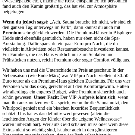
(Wäschepakete etc.), machte die Reise entspannter. Ich persönlich
fand auch den Kamin großartig, das hat viel zur Atmosphäre
beigetragen.
Wenn du jedoch sagst:
„Ach, Sauna brauche ich nicht, wir sind eh
den ganzen Tag unterwegs im Park“, dann kannst du auch mit
Premium
sehr glücklich werden. Die Premium-Häuser in Bispinger
Heide sind ebenfalls gemütlich, haben nur eben nicht die Spa-
Ausstattung. Dafür sparst du ein paar Euro pro Nacht, die du
vielleicht in Aktivitäten oder Restaurantbesuche investieren kannst.
Für Familien, die das Haus wirklich nur zum Schlafen und
Frühstücken nutzen, reicht Premium oder sogar Comfort völlig aus.
Wir haben uns mal die Unterschiede im Preis angeschaut: In der
Nebensaison (wie Ende März) war VIP pro Nacht vielleicht 30-50
Euro teurer als ein Premium-Haus gleichen Zuschnitts. Für uns vier
Personen war das okay, gerechnet auf den Komfortgewinn. Hätten
wir allerdings ein engeres Budget, wäre Premium sicherlich auch
schön gewesen.
Unser Fazit:
Der VIP-Aufpreis
lohnt sich
, wenn
man ihn auszunutzen weiß – sprich, wenn ihr die Sauna nutzt, den
Whirlpool genießt und ein bisschen luxuriöse Bequemlichkeit
schätzt. Uns hat es das definitiv wert gewesen (allein die
leuchtenden Augen der Kinder über die „eigene Wellnessoase“
waren unbezahlbar). Wer aufs Geld schauen muss oder wem diese
Extras nicht so wichtig sind, ist aber auch in den günstigeren