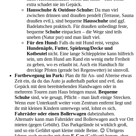
extra schadet nie im Gepäck.
Hausschuhe & Outdoor-Schuhe:
Da man viel
zwischen drinnen und draußen pendelt (Terrasse, Sauna
draußen evtl.), sind bequeme
Hausschuhe
und ggf.
Badelatschen praktisch. Für draußen unbedingt feste,
bequeme
Schuhe
einpacken – die Wege sind teils
uneben (Natur pur) und man läuft viel.
Für den Hund:
Falls du mit Hund reist, vergiss
Hundenäpfe, Futter, Spielzeug/Decke und
Kotbeutel
nicht. Eine lange Schleppleine kann hilfreich
sein, um dem Hund am Rand ein wenig mehr Freiheit
zu geben, wo es erlaubt ist. Auch ein Handtuch für
dreckige Pfoten (gerade bei Regenwetter) ist sinnvoll.
Fortbewegung im Park:
Plan dir für An- und Abreise etwas
Zeit ein, da du das Auto ja außerhalb parkst und evtl. das
Gepäck mit dem bereitstehenden Handwagen oder in
mehreren Touren zum Haus bringen musst.
Bequeme
Schuhe
sind, wie gesagt, Pflicht – man läuft einige Strecken.
Wenn eure Unterkunft weiter vom Zentrum entfernt liegt und
ihr mit kleinen Kindern unterwegs seid, lohnt es sich,
Fahrräder oder einen Bollerwagen
dabeizuhaben.
Alternativ kann man Fahrräder und Bollerwagen auch vor Ort
mieten (gegen Gebühr). Das Parkgelände ist wirklich groß,
und so ein Gefährt spart kleine müde Beine. 😉 Übrigens
fahren auch manche mit dem
E-Car
(Golfcart) herum, aber