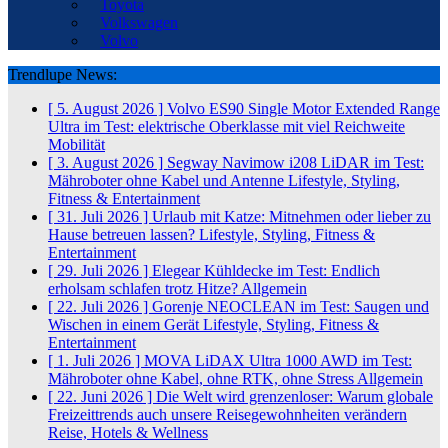
Toyota
Volkswagen
Volvo
Trendlupe News:
[ 5. August 2026 ]
Volvo ES90 Single Motor Extended Range
Ultra im Test: elektrische Oberklasse mit viel Reichweite
Mobilität
[ 3. August 2026 ]
Segway Navimow i208 LiDAR im Test:
Mähroboter ohne Kabel und Antenne
Lifestyle, Styling,
Fitness & Entertainment
[ 31. Juli 2026 ]
Urlaub mit Katze: Mitnehmen oder lieber zu
Hause betreuen lassen?
Lifestyle, Styling, Fitness &
Entertainment
[ 29. Juli 2026 ]
Elegear Kühldecke im Test: Endlich
erholsam schlafen trotz Hitze?
Allgemein
[ 22. Juli 2026 ]
Gorenje NEOCLEAN im Test: Saugen und
Wischen in einem Gerät
Lifestyle, Styling, Fitness &
Entertainment
[ 1. Juli 2026 ]
MOVA LiDAX Ultra 1000 AWD im Test:
Mähroboter ohne Kabel, ohne RTK, ohne Stress
Allgemein
[ 22. Juni 2026 ]
Die Welt wird grenzenloser: Warum globale
Freizeittrends auch unsere Reisegewohnheiten verändern
Reise, Hotels & Wellness