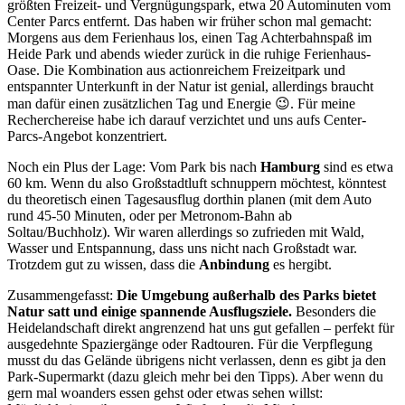
größten Freizeit- und Vergnügungspark, etwa 20 Autominuten vom
Center Parcs entfernt. Das haben wir früher schon mal gemacht:
Morgens aus dem Ferienhaus los, einen Tag Achterbahnspaß im
Heide Park und abends wieder zurück in die ruhige Ferienhaus-
Oase. Die Kombination aus actionreichem Freizeitpark und
entspannter Unterkunft in der Natur ist genial, allerdings braucht
man dafür einen zusätzlichen Tag und Energie 😉. Für meine
Recherchereise habe ich darauf verzichtet und uns aufs Center-
Parcs-Angebot konzentriert.
Noch ein Plus der Lage: Vom Park bis nach
Hamburg
sind es etwa
60 km. Wenn du also Großstadtluft schnuppern möchtest, könntest
du theoretisch einen Tagesausflug dorthin planen (mit dem Auto
rund 45-50 Minuten, oder per Metronom-Bahn ab
Soltau/Buchholz). Wir waren allerdings so zufrieden mit Wald,
Wasser und Entspannung, dass uns nicht nach Großstadt war.
Trotzdem gut zu wissen, dass die
Anbindung
es hergibt.
Zusammengefasst:
Die Umgebung außerhalb des Parks bietet
Natur satt und einige spannende Ausflugsziele.
Besonders die
Heidelandschaft direkt angrenzend hat uns gut gefallen – perfekt für
ausgedehnte Spaziergänge oder Radtouren. Für die Verpflegung
musst du das Gelände übrigens nicht verlassen, denn es gibt ja den
Park-Supermarkt (dazu gleich mehr bei den Tipps). Aber wenn du
gern mal woanders essen gehst oder etwas sehen willst: