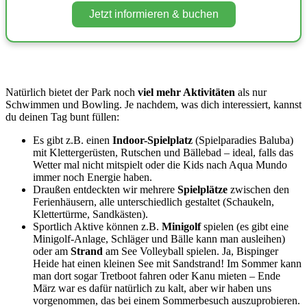
Jetzt informieren & buchen
Natürlich bietet der Park noch
viel mehr Aktivitäten
als nur
Schwimmen und Bowling. Je nachdem, was dich interessiert, kannst
du deinen Tag bunt füllen:
Es gibt z.B. einen
Indoor-Spielplatz
(Spielparadies Baluba)
mit Klettergerüsten, Rutschen und Bällebad – ideal, falls das
Wetter mal nicht mitspielt oder die Kids nach Aqua Mundo
immer noch Energie haben.
Draußen entdeckten wir mehrere
Spielplätze
zwischen den
Ferienhäusern, alle unterschiedlich gestaltet (Schaukeln,
Klettertürme, Sandkästen).
Sportlich Aktive können z.B.
Minigolf
spielen (es gibt eine
Minigolf-Anlage, Schläger und Bälle kann man ausleihen)
oder am
Strand
am See Volleyball spielen. Ja, Bispinger
Heide hat einen kleinen See mit Sandstrand! Im Sommer kann
man dort sogar Tretboot fahren oder Kanu mieten – Ende
März war es dafür natürlich zu kalt, aber wir haben uns
vorgenommen, das bei einem Sommerbesuch auszuprobieren.