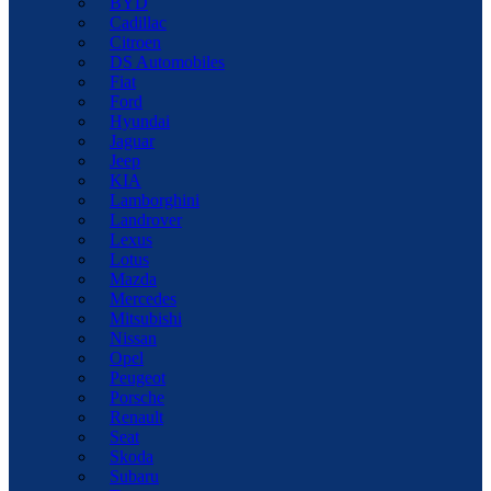
BYD
Cadillac
Citroen
DS Automobiles
Fiat
Ford
Hyundai
Jaguar
Jeep
KIA
Lamborghini
Landrover
Lexus
Lotus
Mazda
Mercedes
Mitsubishi
Nissan
Opel
Peugeot
Porsche
Renault
Seat
Skoda
Subaru