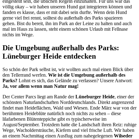
eingestellt sein, die üblichen Regeln einzuhalten. Für uns war das
völlig okay – wir haben unseren Hund gut integrieren können und
fanden es klasse, dass er mit dabei sein durfte. Wenn dein Hund
gerne viel frei rennt, solltest du außerhalb des Parks spazieren
gehen. Bist du bereit, ihn im Park an der Leine zu halten und auch
mal im Haus zu lassen, steht einem schönen Urlaub mit Fellnase
nichts im Wege.
Die Umgebung außerhalb des Parks:
Lüneburger Heide entdecken
So schön der Park selbst ist, wir wollten auch mal einen Blick über
den Tellerrand werfen.
Wie ist die Umgebung außerhalb des
Parks?
Lohnt es sich, das Gelände zu verlassen? Unsere Antwort:
Ja, vor allem wenn man Natur mag!
Der Center Parcs liegt am Rande der
Lüneburger Heide
, einer der
schönsten Naturlandschaften Norddeutschlands. Direkt angrenzend
findet man Heideflächen, Wald und Wiesen. Ende März war von der
berühmten Heideblüte natürlich noch nichts zu sehen – diese
lilafarbenen Blütenteppiche gibt es typischerweise im
August/September. Trotzdem hatte die Landschaft ihren Reiz: ruhige
Wege, Wacholdersträuche, Kiefern und viel frische Luft. Wir haben
an einem Nachmittag einen Ausflug zum nahegelegenen
Wilseder