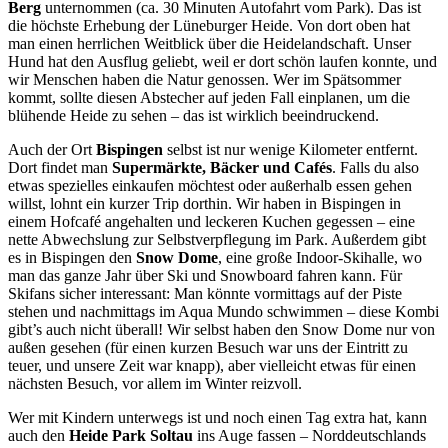
Berg
unternommen (ca. 30 Minuten Autofahrt vom Park). Das ist
die höchste Erhebung der Lüneburger Heide. Von dort oben hat
man einen herrlichen Weitblick über die Heidelandschaft. Unser
Hund hat den Ausflug geliebt, weil er dort schön laufen konnte, und
wir Menschen haben die Natur genossen. Wer im Spätsommer
kommt, sollte diesen Abstecher auf jeden Fall einplanen, um die
blühende Heide zu sehen – das ist wirklich beeindruckend.
Auch der Ort
Bispingen
selbst ist nur wenige Kilometer entfernt.
Dort findet man
Supermärkte, Bäcker und Cafés
. Falls du also
etwas spezielles einkaufen möchtest oder außerhalb essen gehen
willst, lohnt ein kurzer Trip dorthin. Wir haben in Bispingen in
einem Hofcafé angehalten und leckeren Kuchen gegessen – eine
nette Abwechslung zur Selbstverpflegung im Park. Außerdem gibt
es in Bispingen den
Snow Dome
, eine große Indoor-Skihalle, wo
man das ganze Jahr über Ski und Snowboard fahren kann. Für
Skifans sicher interessant: Man könnte vormittags auf der Piste
stehen und nachmittags im Aqua Mundo schwimmen – diese Kombi
gibt’s auch nicht überall! Wir selbst haben den Snow Dome nur von
außen gesehen (für einen kurzen Besuch war uns der Eintritt zu
teuer, und unsere Zeit war knapp), aber vielleicht etwas für einen
nächsten Besuch, vor allem im Winter reizvoll.
Wer mit Kindern unterwegs ist und noch einen Tag extra hat, kann
auch den
Heide Park Soltau
ins Auge fassen – Norddeutschlands