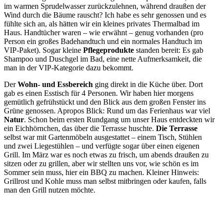
im warmen Sprudelwasser zurückzulehnen, während draußen der
Wind durch die Bäume rauscht? Ich habe es sehr genossen und es
fühlte sich an, als hätten wir ein kleines privates Thermalbad im
Haus. Handtücher waren – wie erwähnt – genug vorhanden (pro
Person ein großes Badehandtuch und ein normales Handtuch im
VIP-Paket). Sogar kleine
Pflegeprodukte
standen bereit: Es gab
Shampoo und Duschgel im Bad, eine nette Aufmerksamkeit, die
man in der VIP-Kategorie dazu bekommt.
Der
Wohn- und Essbereich
ging direkt in die Küche über. Dort
gab es einen Esstisch für 4 Personen. Wir haben hier morgens
gemütlich gefrühstückt und den Blick aus dem großen Fenster ins
Grüne genossen. Apropos Blick: Rund um das Ferienhaus war viel
Natur
. Schon beim ersten Rundgang um unser Haus entdeckten wir
ein Eichhörnchen, das über die Terrasse huschte.
Die Terrasse
selbst war mit Gartenmöbeln ausgestattet – einem Tisch, Stühlen
und zwei Liegestühlen – und verfügte sogar über einen eigenen
Grill. Im März war es noch etwas zu frisch, um abends draußen zu
sitzen oder zu grillen, aber wir stellten uns vor, wie schön es im
Sommer sein muss, hier ein BBQ zu machen. Kleiner Hinweis:
Grillrost und Kohle muss man selbst mitbringen oder kaufen, falls
man den Grill nutzen möchte.