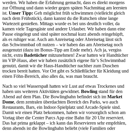
werden. Wir haben die Erfahrung gemacht, dass es direkt morgens
zur Öffnung und dann wieder gegen späten Nachmittag am leersten
ist.
Unser Tipp:
Geh möglichst früh schwimmen (vielleicht gleich
nach dem Frühstück), dann kannst du die Rutschen ohne lange
Wartezeit genießen. Mittags wurde es bei uns deutlich voller, da
kamen viele Tagesgäste und andere Urlauber. Wir haben dann eine
Pause eingelegt und sind später nochmal kurz abends reingehüpft,
als es ruhiger war. Auch am Anreisetag oder Abreisetag lässt sich
das Schwimmbad oft nutzen – wir haben das am Abreisetag noch
ausgenutzt (dazu im Bonus-Tipp am Ende mehr). Ach ja, vergiss
nicht, extra
Badetücher
mitzunehmen! Zwar hatten wir Handtücher
im VIP-Haus, aber wir haben zusätzlich eigene für’s Schwimmbad
genutzt, damit wir die Haus-Handtücher nachher zum Duschen
trocken bereit hatten. Vor Ort gibt es Schließfächer für Kleidung und
einen Föhn-Bereich, also alles da, was man braucht.
Nach so viel Wasserspaß hatten wir Lust auf etwas Trockenes und
haben uns weiteren Aktivitäten gewidmet.
Bowling
stand für den
Abend auf dem Plan. Die Bowlingbahn befindet sich im
Market
Dome
, dem zentralen überdachten Bereich des Parks, wo auch
Restaurants, Bars, ein Indoor-Spielplatz und Arcade-Spiele sind.
Damit wir einen Platz bekommen, haben wir vorsorglich schon am
Vortag über die Center Parcs App eine Bahn für 20 Uhr reserviert.
Das hat prima geklappt – ich kann das Reservieren sehr empfehlen,
denn abends ist die Bowlingbahn beliebt (viele Familien oder