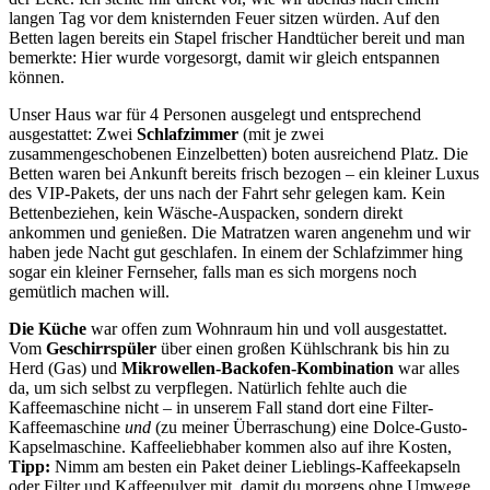
langen Tag vor dem knisternden Feuer sitzen würden. Auf den
Betten lagen bereits ein Stapel frischer Handtücher bereit und man
bemerkte: Hier wurde vorgesorgt, damit wir gleich entspannen
können.
Unser Haus war für 4 Personen ausgelegt und entsprechend
ausgestattet: Zwei
Schlafzimmer
(mit je zwei
zusammengeschobenen Einzelbetten) boten ausreichend Platz. Die
Betten waren bei Ankunft bereits frisch bezogen – ein kleiner Luxus
des VIP-Pakets, der uns nach der Fahrt sehr gelegen kam. Kein
Bettenbeziehen, kein Wäsche-Auspacken, sondern direkt
ankommen und genießen. Die Matratzen waren angenehm und wir
haben jede Nacht gut geschlafen. In einem der Schlafzimmer hing
sogar ein kleiner Fernseher, falls man es sich morgens noch
gemütlich machen will.
Die Küche
war offen zum Wohnraum hin und voll ausgestattet.
Vom
Geschirrspüler
über einen großen Kühlschrank bis hin zu
Herd (Gas) und
Mikrowellen-Backofen-Kombination
war alles
da, um sich selbst zu verpflegen. Natürlich fehlte auch die
Kaffeemaschine nicht – in unserem Fall stand dort eine Filter-
Kaffeemaschine
und
(zu meiner Überraschung) eine Dolce-Gusto-
Kapselmaschine. Kaffeeliebhaber kommen also auf ihre Kosten,
Tipp:
Nimm am besten ein Paket deiner Lieblings-Kaffeekapseln
oder Filter und Kaffeepulver mit, damit du morgens ohne Umwege