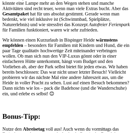
könnte eine Lampe mehr an den Wegen stehen und manche
Aktivitäten sind recht teuer, wenn man viele Extras bucht. Aber das
Gesamtpaket
hat für uns absolut gestimmt. Gerade wenn man
bedenkt, wie viel inklusive ist (Schwimmbad, Spielplätze,
Naturerlebnis) und wie stressfrei das Konzept
Autofreier Ferienpark
für Familien funktioniert, waren wir sehr zufrieden.
Wir können einen Kurzurlaub in Bispinger Heide
wärmstens
empfehlen
– besonders für Familien mit Kindern und Hund, die ein
paar Tage qualitativ hochwertige Zeit miteinander verbringen
wollen. Ob man sich nun den VIP-Luxus gönnt oder in einer
einfacheren Hütte unterkommt, hängt vom Budget und den
Vorlieben ab, aber der Park selbst bietet für jeden etwas. Wir haben
bereits beschlossen: Das war nicht unser letzter Besuch! Vielleicht
probieren wir das nächste Mal eine andere Jahreszeit aus, um die
Heide in voller Pracht zu sehen. Lust auf einen Besuch bekommen?
Dann nichts wie los – pack die Badehose (und die Wanderschuhe)
ein, und erlebe es selbst! 😊
Bonus-Tipp:
Nutze den
Abreisetag
voll aus! Auch wenn du vormittags das