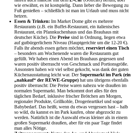
wie erwähnt, es ist kostspielig. Dann lieber die Bewegung zu
Fuß genießen – schließlich ist man im Urlaub und muss nicht
hetzen.
Essen & Trinken:
Im Market Dome gibt es mehrere
Restaurants (z.B. ein Buffet-Restaurant, ein italienisches
Restaurant, ein Pfannkuchenhaus und das Brauhaus mit
deutscher Küche). Die
Preise
sind in Ordnung, liegen etwa
auf gutbürgerlichem Niveau (Hauptgerichte um die 12-20 €).
Falls ihr abends essen gehen möchtet,
reserviert einen Tisch
– besonders am Wochenende waren die Restaurants gut
gefüllt. Wir haben einen Abend im Brauhaus gegessen und
waren positiv überrascht von Geschmack und Portionsgröße.
Ansonsten haben wir viel selbst gekocht, was dank der guten
Küchenausstattung leicht war. Der
Supermarkt im Park (ein
„nahkauf“ der REWE-Gruppe)
hat uns übrigens ebenfalls
positiv überrascht: Die Preise waren nahezu wie draußen im
normalen Supermarkt. Man bekommt dort alles für den
täglichen Bedarf, inklusive frischer Brötchen am Morgen,
regionaler Produkte, Grillkohle, Drogerieartikel und sogar
Babybedarf. Das heißt, wenn du etwas vergessen hast – halb
so wild, du kannst es im Park kaufen, ohne abgezockt zu
werden. Natürlich ist die Auswahl etwas kleiner als in einem
großen Supermarkt draußen, aber für ein paar Tage findet
man alles Nötige.