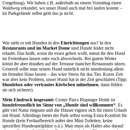
Umgebung). Wir haben z.B. außerhalb an einem Vormittag einen
Waldweg erkundet, wo unser Hund auch mal frei laufen konnte –
im Parkgelände selbst geht das ja nicht.
Wie sieht es mit Hunden in den
Einrichtungen
aus? In den
Restaurants und im Market Dome
sind Hunde leider nicht
erlaubt. Das heißt, wenn ihr essen gehen wollt, müsst ihr den Hund
im Ferienhaus lassen oder euch abwechseln. Bei gutem Wetter
könnt ihr aber draußen auf der Terrasse mancher Restaurants sitzen.
Generell sollte man seinen Hund natürlich nicht stundenlang allein
im fremden Haus lassen – das wäre Stress für das Tier. Kurze Zeit
war aber kein Problem, unser Hund hat in der Zeit geschlafen (Tipp:
Hundebox oder vertrautes Körbchen mitnehmen
, dann fühlen
sie sich sicherer).
Mein Eindruck insgesamt:
Center Parcs Bispinger Heide ist
hundefreundlich im Sinne von „Hunde sind willkommen“
. Es
gibt viel Natur ringsum und die Häuser eignen sich für einen Urlaub
mit Hund. Allerdings bietet der Park selbst wenig Extra-Komfort für
Hunde (kein Freilaufbereich außer den Mini-Toiletten, keine
speziellen Hundespielplätze o.ä.). Man muss als Halter also darauf