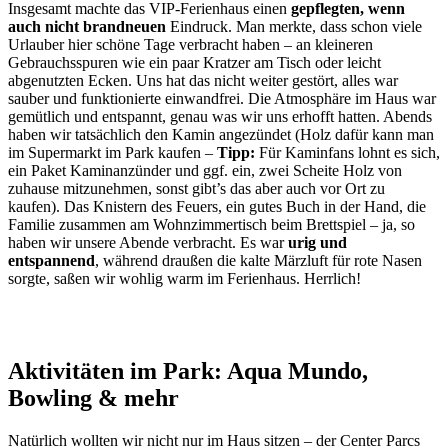
Insgesamt machte das VIP-Ferienhaus einen
gepflegten, wenn
auch nicht brandneuen
Eindruck. Man merkte, dass schon viele
Urlauber hier schöne Tage verbracht haben – an kleineren
Gebrauchsspuren wie ein paar Kratzer am Tisch oder leicht
abgenutzten Ecken. Uns hat das nicht weiter gestört, alles war
sauber und funktionierte einwandfrei. Die Atmosphäre im Haus war
gemütlich und entspannt, genau was wir uns erhofft hatten. Abends
haben wir tatsächlich den Kamin angezündet (Holz dafür kann man
im Supermarkt im Park kaufen –
Tipp:
Für Kaminfans lohnt es sich,
ein Paket Kaminanzünder und ggf. ein, zwei Scheite Holz von
zuhause mitzunehmen, sonst gibt’s das aber auch vor Ort zu
kaufen). Das Knistern des Feuers, ein gutes Buch in der Hand, die
Familie zusammen am Wohnzimmertisch beim Brettspiel – ja, so
haben wir unsere Abende verbracht. Es war
urig und
entspannend
, während draußen die kalte Märzluft für rote Nasen
sorgte, saßen wir wohlig warm im Ferienhaus. Herrlich!
Aktivitäten im Park: Aqua Mundo,
Bowling & mehr
Natürlich wollten wir nicht nur im Haus sitzen – der Center Parcs