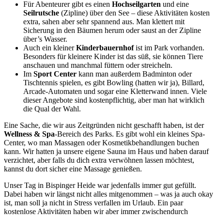
Für Abenteurer gibt es einen
Hochseilgarten
und eine
Seilrutsche
(Zipline) über den See – diese Aktivitäten kosten
extra, sahen aber sehr spannend aus. Man klettert mit
Sicherung in den Bäumen herum oder saust an der Zipline
über’s Wasser.
Auch ein kleiner
Kinderbauernhof
ist im Park vorhanden.
Besonders für kleinere Kinder ist das süß, sie können Tiere
anschauen und manchmal füttern oder streicheln.
Im
Sport Center
kann man außerdem Badminton oder
Tischtennis spielen, es gibt Bowling (hatten wir ja), Billard,
Arcade-Automaten und sogar eine Kletterwand innen. Viele
dieser Angebote sind kostenpflichtig, aber man hat wirklich
die Qual der Wahl.
Eine Sache, die wir aus Zeitgründen nicht geschafft haben, ist der
Wellness & Spa
-Bereich des Parks. Es gibt wohl ein kleines Spa-
Center, wo man Massagen oder Kosmetikbehandlungen buchen
kann. Wir hatten ja unsere eigene Sauna im Haus und haben darauf
verzichtet, aber falls du dich extra verwöhnen lassen möchtest,
kannst du dort sicher eine Massage genießen.
Unser Tag in Bispinger Heide war jedenfalls immer gut gefüllt.
Dabei haben wir längst nicht alles mitgenommen – was ja auch okay
ist, man soll ja nicht in Stress verfallen im Urlaub. Ein paar
kostenlose Aktivitäten haben wir aber immer zwischendurch