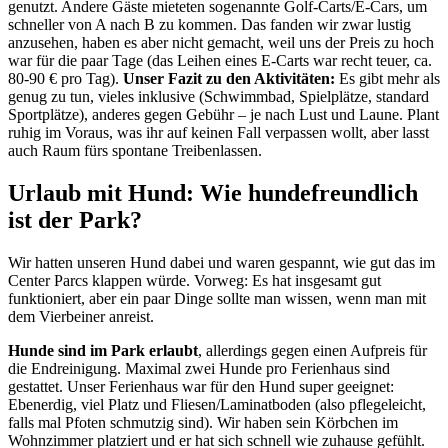
genutzt. Andere Gäste mieteten sogenannte Golf-Carts/E-Cars, um
schneller von A nach B zu kommen. Das fanden wir zwar lustig
anzusehen, haben es aber nicht gemacht, weil uns der Preis zu hoch
war für die paar Tage (das Leihen eines E-Carts war recht teuer, ca.
80-90 € pro Tag).
Unser Fazit zu den Aktivitäten:
Es gibt mehr als
genug zu tun, vieles inklusive (Schwimmbad, Spielplätze, standard
Sportplätze), anderes gegen Gebühr – je nach Lust und Laune. Plant
ruhig im Voraus, was ihr auf keinen Fall verpassen wollt, aber lasst
auch Raum fürs spontane Treibenlassen.
Urlaub mit Hund: Wie hundefreundlich
ist der Park?
Wir hatten unseren Hund dabei und waren gespannt, wie gut das im
Center Parcs klappen würde. Vorweg: Es hat insgesamt gut
funktioniert, aber ein paar Dinge sollte man wissen, wenn man mit
dem Vierbeiner anreist.
Hunde sind im Park erlaubt
, allerdings gegen einen Aufpreis für
die Endreinigung. Maximal zwei Hunde pro Ferienhaus sind
gestattet. Unser Ferienhaus war für den Hund super geeignet:
Ebenerdig, viel Platz und Fliesen/Laminatboden (also pflegeleicht,
falls mal Pfoten schmutzig sind). Wir haben sein Körbchen im
Wohnzimmer platziert und er hat sich schnell wie zuhause gefühlt.