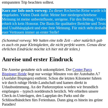
entspannten Trip beachten solltest.
Kurz zur Info noch vorweg:
Zu dieser Recherche-Reise wurde ich
eingeladen. Vielen Dank dafür. Meine hier niedergeschriebene
Meinung ist meine unbeeinflusste, ureigene. Für den Beitrag / Video
erhielt ich kein Honorar. Die Basis für qualitative Berichte und Tests
sind Unabhängigkeit und eine freie Meinung. Für mich steht deshalb
euer Vertrauen immer an erster Stelle!
(Schonmal vorweg: Wir hatten eine tolle Zeit – aber natürlich gab
es auch ein paar Kleinigkeiten, die nicht perfekt waren. Genau diese
ehrlichen Eindrücke möchte ich hier mit dir teilen.)
Anreise und erster Eindruck
Die Anreise gestaltete sich unkompliziert. Der
Center Parcs
Bispinger Heide
liegt nur wenige Minuten von der Autobahn A7
(Ausfahrt Bispingen) entfernt. Schon die letzten Kilometer fuhren
wir durch ruhige Heide-Landschaft und kamen direkt in
Urlaubsstimmung. An der Parkrezeption wurden wir freundlich
empfangen – typisch norddeutsch herzlich. Wir erhielten unsere
Check-in-Unterlagen, den Lageplan des Parks und die
Schlüsselbändchen fürs Ferienhaus. Dann ging es hinein ins grüne
Paradies!