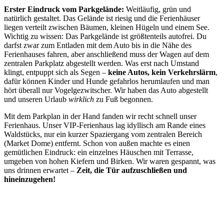
Erster Eindruck vom Parkgelände:
Weitläufig, grün und
natürlich gestaltet. Das Gelände ist riesig und die Ferienhäuser
liegen verteilt zwischen Bäumen, kleinen Hügeln und einem See.
Wichtig zu wissen: Das Parkgelände ist größtenteils autofrei. Du
darfst zwar zum Entladen mit dem Auto bis in die Nähe des
Ferienhauses fahren, aber anschließend muss der Wagen auf dem
zentralen Parkplatz abgestellt werden. Was erst nach Umstand
klingt, entpuppt sich als Segen –
keine Autos, kein Verkehrslärm
,
dafür können Kinder und Hunde gefahrlos herumlaufen und man
hört überall nur Vogelgezwitscher. Wir haben das Auto abgestellt
und unseren Urlaub
wirklich
zu Fuß begonnen.
Mit dem Parkplan in der Hand fanden wir recht schnell unser
Ferienhaus. Unser VIP-Ferienhaus lag idyllisch am Rande eines
Waldstücks, nur ein kurzer Spaziergang vom zentralen Bereich
(Market Dome) entfernt. Schon von außen machte es einen
gemütlichen Eindruck: ein einzelnes Häuschen mit Terrasse,
umgeben von hohen Kiefern und Birken. Wir waren gespannt, was
uns drinnen erwartet –
Zeit, die Tür aufzuschließen und
hineinzugehen!