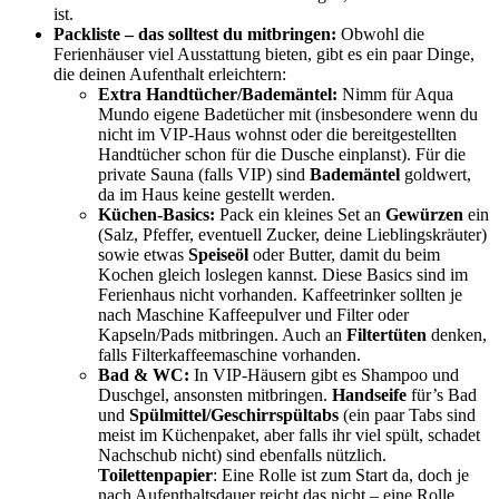
ist.
Packliste – das solltest du mitbringen:
Obwohl die
Ferienhäuser viel Ausstattung bieten, gibt es ein paar Dinge,
die deinen Aufenthalt erleichtern:
Extra Handtücher/Bademäntel:
Nimm für Aqua
Mundo eigene Badetücher mit (insbesondere wenn du
nicht im VIP-Haus wohnst oder die bereitgestellten
Handtücher schon für die Dusche einplanst). Für die
private Sauna (falls VIP) sind
Bademäntel
goldwert,
da im Haus keine gestellt werden.
Küchen-Basics:
Pack ein kleines Set an
Gewürzen
ein
(Salz, Pfeffer, eventuell Zucker, deine Lieblingskräuter)
sowie etwas
Speiseöl
oder Butter, damit du beim
Kochen gleich loslegen kannst. Diese Basics sind im
Ferienhaus nicht vorhanden. Kaffeetrinker sollten je
nach Maschine Kaffeepulver und Filter oder
Kapseln/Pads mitbringen. Auch an
Filtertüten
denken,
falls Filterkaffeemaschine vorhanden.
Bad & WC:
In VIP-Häusern gibt es Shampoo und
Duschgel, ansonsten mitbringen.
Handseife
für’s Bad
und
Spülmittel/Geschirrspültabs
(ein paar Tabs sind
meist im Küchenpaket, aber falls ihr viel spült, schadet
Nachschub nicht) sind ebenfalls nützlich.
Toilettenpapier
: Eine Rolle ist zum Start da, doch je
nach Aufenthaltsdauer reicht das nicht – eine Rolle