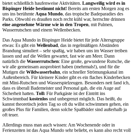
bietet schließlich haufenweise Aktivitäten.
Langweilig wird es in
Bispinger Heide bestimmt nicht!
Bereits am ersten Morgen zog es
uns ins berühmte
Aqua Mundo
, das tropische Badeparadies des
Parks. Obwohl es draußen noch recht kühl war, herrschte drinnen
eine angenehme Wärme wie in den Tropen
, mit Palmen,
Wasserrutschen und einem Wellenbecken.
Das Aqua Mundo in Bispinger Heide bietet für jede Altersgruppe
etwas: Es gibt ein
Wellenbad
, das in regelmäßigen Abständen
Brandung simuliert – sehr spaßig, wir haben uns im Wasser treiben
lassen und auf die Wellen gewartet, fast wie am Meer. Dann
natürlich die
Wasserrutschen
: Eine große, gewundene Rutsche, die
wir alle gemeinsam ausprobiert haben (mehrmals!), und für die
Mutigen die
Wildwasserbahn
, ein schneller Strömungskanal im
Außenbereich. Für kleinere Kinder gibt es ein flaches Kinderbecken
mit Mini-Rutschen und Wasserspielzeugen. Besonders nett fand ich,
dass es überall Bademeister und Personal gab, die ein Auge auf
Sicherheit hatten.
Toll:
Für Parkgäste ist der Eintritt ins
Schwimmbad
kostenlos
und unbegrenzt möglich. Das heißt, du
kannst theoretisch jeden Tag so oft du willst schwimmen gehen, ein
großes Plus für Familien, denn solche Spaßbäder sind außerhalb ja
oft teuer.
Allerdings muss man auch wissen: Am Wochenende oder in
Ferienzeiten ist das Aqua Mundo sehr beliebt, es kann also recht voll