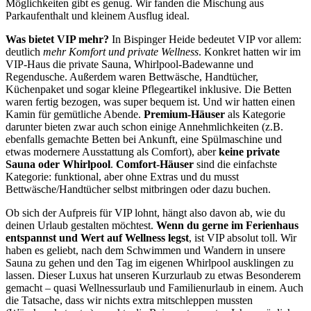
Möglichkeiten gibt es genug. Wir fanden die Mischung aus
Parkaufenthalt und kleinem Ausflug ideal.
Was bietet VIP mehr?
In Bispinger Heide bedeutet VIP vor allem:
deutlich
mehr Komfort und private Wellness
. Konkret hatten wir im
VIP-Haus die private Sauna, Whirlpool-Badewanne und
Regendusche. Außerdem waren Bettwäsche, Handtücher,
Küchenpaket und sogar kleine Pflegeartikel inklusive. Die Betten
waren fertig bezogen, was super bequem ist. Und wir hatten einen
Kamin für gemütliche Abende.
Premium-Häuser
als Kategorie
darunter bieten zwar auch schon einige Annehmlichkeiten (z.B.
ebenfalls gemachte Betten bei Ankunft, eine Spülmaschine und
etwas modernere Ausstattung als Comfort), aber
keine private
Sauna oder Whirlpool
.
Comfort-Häuser
sind die einfachste
Kategorie: funktional, aber ohne Extras und du musst
Bettwäsche/Handtücher selbst mitbringen oder dazu buchen.
Ob sich der Aufpreis für VIP lohnt, hängt also davon ab, wie du
deinen Urlaub gestalten möchtest.
Wenn du gerne im Ferienhaus
entspannst und Wert auf Wellness legst
, ist VIP absolut toll. Wir
haben es geliebt, nach dem Schwimmen und Wandern in unsere
Sauna zu gehen und den Tag im eigenen Whirlpool ausklingen zu
lassen. Dieser Luxus hat unseren Kurzurlaub zu etwas Besonderem
gemacht – quasi Wellnessurlaub und Familienurlaub in einem. Auch
die Tatsache, dass wir nichts extra mitschleppen mussten