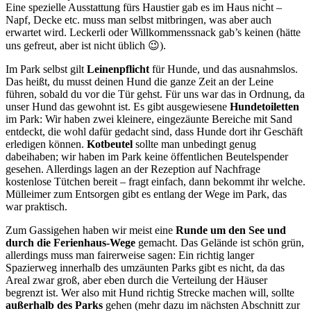
Eine spezielle Ausstattung fürs Haustier gab es im Haus nicht –
Napf, Decke etc. muss man selbst mitbringen, was aber auch
erwartet wird. Leckerli oder Willkommenssnack gab’s keinen (hätte
uns gefreut, aber ist nicht üblich 😉).
Im Park selbst gilt
Leinenpflicht
für Hunde, und das ausnahmslos.
Das heißt, du musst deinen Hund die ganze Zeit an der Leine
führen, sobald du vor die Tür gehst. Für uns war das in Ordnung, da
unser Hund das gewohnt ist. Es gibt ausgewiesene
Hundetoiletten
im Park: Wir haben zwei kleinere, eingezäunte Bereiche mit Sand
entdeckt, die wohl dafür gedacht sind, dass Hunde dort ihr Geschäft
erledigen können.
Kotbeutel
sollte man unbedingt genug
dabeihaben; wir haben im Park keine öffentlichen Beutelspender
gesehen. Allerdings lagen an der Rezeption auf Nachfrage
kostenlose Tütchen bereit – fragt einfach, dann bekommt ihr welche.
Mülleimer zum Entsorgen gibt es entlang der Wege im Park, das
war praktisch.
Zum Gassigehen haben wir meist eine
Runde um den See und
durch die Ferienhaus-Wege
gemacht. Das Gelände ist schön grün,
allerdings muss man fairerweise sagen: Ein richtig langer
Spazierweg innerhalb des umzäunten Parks gibt es nicht, da das
Areal zwar groß, aber eben durch die Verteilung der Häuser
begrenzt ist. Wer also mit Hund richtig Strecke machen will, sollte
außerhalb des Parks
gehen (mehr dazu im nächsten Abschnitt zur