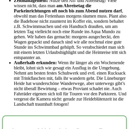
Zeitmanagement:
Nutze den An- und Abreisetag! Viele
wissen nicht, dass man
am Abreisetag die
Parkeinrichtungen oft noch bis zum Abend nutzen darf
,
obwohl man das Ferienhaus morgens räumen muss. Plant also
die Badehose nicht zuunterst im Koffer ein, sondern behaltet
z.B. Schwimmsachen und ein Handtuch draußen, um am
letzten Tag vielleicht noch eine Runde ins Aqua Mundo zu
gehen. Wir haben das gemacht: morgens ausgecheckt, den
Wagen gepackt und danach sind wir alle nochmal eine gute
Stunde ins Schwimmbad gehüpft. So verabschiedet man sich
mit einem letzten Urlaubshighlight und die Heimreise tritt sich
entspannter an.
Außerhalb erkunden:
Wenn ihr länger als ein Wochenende
bleibt, lohnt sich wie gesagt ein Ausflug in die Umgebung.
Nehmt am besten festes Schuhwerk und evtl. einen Rucksack
mit Trinkflaschen mit, falls ihr wandern geht. Die Lüneburger
Heide hat wunderschöne Wanderwege, aber unterwegs gibt’s
nicht überall Bewirtung – etwas Proviant schadet nie. Auch
Fahrräder eigenen sich toll für Touren vor den Parktoren. Und
vergesst die Kamera nicht: gerade zur Heideblütenzeit ist die
Landschaft traumhaft fotogen!