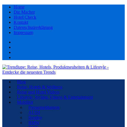
Home
Die Macher
Hotel Check
Kontakt
Datenschutzerklärung
Impressum
Facebook
youtube
Instagram
Pinterest
Blog
Reise, Hotels & Wellness
Reise und Hotel Videos
Lifestyle, Styling, Fitness & Entertainment
Mobilität
Pressemeldungen
AUDI
Bentley
BMW