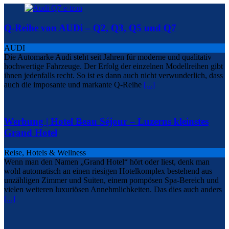
Q-Reihe von AUDi – Q2, Q3, Q5 und Q7
AUDI
Die Automarke Audi steht seit Jahren für moderne und qualitativ
hochwertige Fahrzeuge. Der Erfolg der einzelnen Modellreihen gibt
ihnen jedenfalls recht. So ist es dann auch nicht verwunderlich, dass
auch die imposante und markante Q-Reihe
[...]
Werbung | Hotel Beau Séjour – Luzerns kleinstes
Grand Hotel
Reise, Hotels & Wellness
Wenn man den Namen „Grand Hotel“ hört oder liest, denk man
wohl automatisch an einen riesigen Hotelkomplex bestehend aus
unzähligen Zimmer und Suiten, einem pompösen Spa-Bereich und
vielen weiteren luxuriösen Annehmlichkeiten. Das dies auch anders
[...]