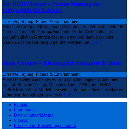
Der DESI-Monitor – Präzise Messung der
Luftqualität für Zuhause
Lifestyle, Styling, Fitness & Entertainment
Schlechte Luftqualität ist gerade jetzt immer wieder in aller Munde.
Hat uns aktuell die Corona-Pandemie fest im Griff, sollte aus
gesundheitlichen Gründen aber auch generell darauf geachtet
werden, das die Räume gut gelüftet werden und
[...]
Tuner Couture – Kleidung für Schrauber & Tuner
Lifestyle, Styling, Fitness & Entertainment
Viele Hersteller machen es vor und launchen eigene Modelinien.
Egal ob Porsche Design, Mercedes Tuner AMG oder BMW –
natürlich sind diese Modelinien sehr stark an die einzelnen Marken
gebunden. Jedoch gibt es auch in
[...]
Kontakt
Impressum
Datenschutzerklärung
Sitemap
Privatsphäre-Einstellungen ändern