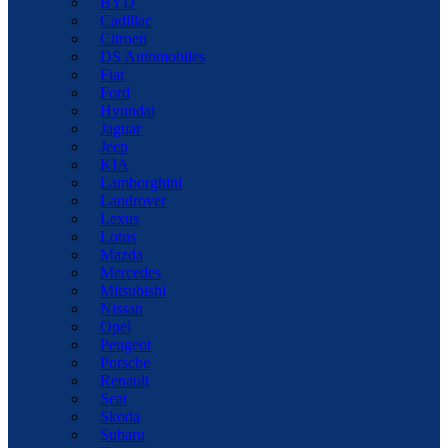
BYD
Cadillac
Citroen
DS Automobiles
Fiat
Ford
Hyundai
Jaguar
Jeep
KIA
Lamborghini
Landrover
Lexus
Lotus
Mazda
Mercedes
Mitsubishi
Nissan
Opel
Peugeot
Porsche
Renault
Seat
Skoda
Subaru