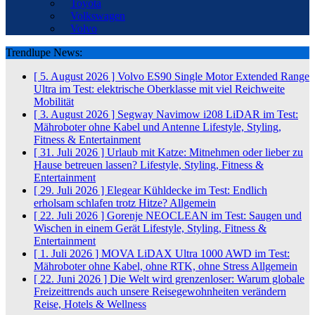
Toyota
Volkswagen
Volvo
Trendlupe News:
[ 5. August 2026 ]
Volvo ES90 Single Motor Extended Range
Ultra im Test: elektrische Oberklasse mit viel Reichweite
Mobilität
[ 3. August 2026 ]
Segway Navimow i208 LiDAR im Test:
Mähroboter ohne Kabel und Antenne
Lifestyle, Styling,
Fitness & Entertainment
[ 31. Juli 2026 ]
Urlaub mit Katze: Mitnehmen oder lieber zu
Hause betreuen lassen?
Lifestyle, Styling, Fitness &
Entertainment
[ 29. Juli 2026 ]
Elegear Kühldecke im Test: Endlich
erholsam schlafen trotz Hitze?
Allgemein
[ 22. Juli 2026 ]
Gorenje NEOCLEAN im Test: Saugen und
Wischen in einem Gerät
Lifestyle, Styling, Fitness &
Entertainment
[ 1. Juli 2026 ]
MOVA LiDAX Ultra 1000 AWD im Test:
Mähroboter ohne Kabel, ohne RTK, ohne Stress
Allgemein
[ 22. Juni 2026 ]
Die Welt wird grenzenloser: Warum globale
Freizeittrends auch unsere Reisegewohnheiten verändern
Reise, Hotels & Wellness