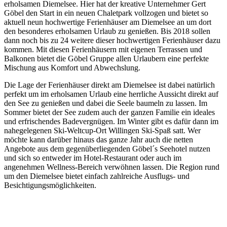
erholsamen Diemelsee. Hier hat der kreative Unternehmer Gert
Göbel den Start in ein neuen Chaletpark vollzogen und bietet so
aktuell neun hochwertige Ferienhäuser am Diemelsee an um dort
den besonderes erholsamen Urlaub zu genießen. Bis 2018 sollen
dann noch bis zu 24 weitere dieser hochwertigen Ferienhäuser dazu
kommen. Mit diesen Ferienhäusern mit eigenen Terrassen und
Balkonen bietet die Göbel Gruppe allen Urlaubern eine perfekte
Mischung aus Komfort und Abwechslung.
Die Lage der Ferienhäuser direkt am Diemelsee ist dabei natürlich
perfekt um im erholsamen Urlaub eine herrliche Aussicht direkt auf
den See zu genießen und dabei die Seele baumeln zu lassen. Im
Sommer bietet der See zudem auch der ganzen Familie ein ideales
und erfrischendes Badevergnügen. Im Winter gibt es dafür dann im
nahegelegenen Ski-Weltcup-Ort Willingen Ski-Spaß satt. Wer
möchte kann darüber hinaus das ganze Jahr auch die netten
Angebote aus dem gegenüberliegenden Göbel´s Seehotel nutzen
und sich so entweder im Hotel-Restaurant oder auch im
angenehmen Wellness-Bereich verwöhnen lassen. Die Region rund
um den Diemelsee bietet einfach zahlreiche Ausflugs- und
Besichtigungsmöglichkeiten.