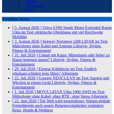
Toyota
Volkswagen
Volvo
Trendlupe News:
[ 5. August 2026 ]
Volvo ES90 Single Motor Extended Range
Ultra im Test: elektrische Oberklasse mit viel Reichweite
Mobilität
[ 3. August 2026 ]
Segway Navimow i208 LiDAR im Test:
Mähroboter ohne Kabel und Antenne
Lifestyle, Styling,
Fitness & Entertainment
[ 31. Juli 2026 ]
Urlaub mit Katze: Mitnehmen oder lieber zu
Hause betreuen lassen?
Lifestyle, Styling, Fitness &
Entertainment
[ 29. Juli 2026 ]
Elegear Kühldecke im Test: Endlich
erholsam schlafen trotz Hitze?
Allgemein
[ 22. Juli 2026 ]
Gorenje NEOCLEAN im Test: Saugen und
Wischen in einem Gerät
Lifestyle, Styling, Fitness &
Entertainment
[ 1. Juli 2026 ]
MOVA LiDAX Ultra 1000 AWD im Test:
Mähroboter ohne Kabel, ohne RTK, ohne Stress
Allgemein
[ 22. Juni 2026 ]
Die Welt wird grenzenloser: Warum globale
Freizeittrends auch unsere Reisegewohnheiten verändern
Reise, Hotels & Wellness