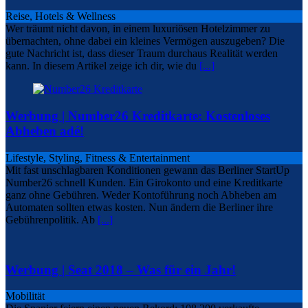
Reise, Hotels & Wellness
Wer träumt nicht davon, in einem luxuriösen Hotelzimmer zu
übernachten, ohne dabei ein kleines Vermögen auszugeben? Die
gute Nachricht ist, dass dieser Traum durchaus Realität werden
kann. In diesem Artikel zeige ich dir, wie du
[...]
Werbung | Number26 Kreditkarte: Kostenloses
Abheben adé!
Lifestyle, Styling, Fitness & Entertainment
Mit fast unschlagbaren Konditionen gewann das Berliner StartUp
Number26 schnell Kunden. Ein Girokonto und eine Kreditkarte
ganz ohne Gebühren. Weder Kontoführung noch Abheben am
Automaten sollten etwas kosten. Nun ändern die Berliner ihre
Gebührenpolitik. Ab
[...]
Werbung | Seat 2018 – Was für ein Jahr!
Mobilität