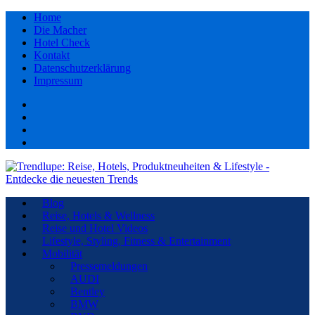
Home
Die Macher
Hotel Check
Kontakt
Datenschutzerklärung
Impressum
Facebook
youtube
Instagram
Pinterest
Blog
Reise, Hotels & Wellness
Reise und Hotel Videos
Lifestyle, Styling, Fitness & Entertainment
Mobilität
Pressemeldungen
AUDI
Bentley
BMW