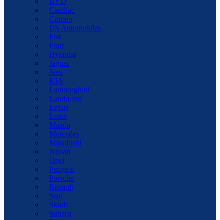
BYD
Cadillac
Citroen
DS Automobiles
Fiat
Ford
Hyundai
Jaguar
Jeep
KIA
Lamborghini
Landrover
Lexus
Lotus
Mazda
Mercedes
Mitsubishi
Nissan
Opel
Peugeot
Porsche
Renault
Seat
Skoda
Subaru