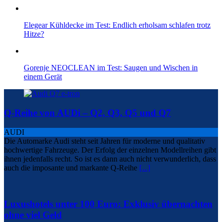
Elegear Kühldecke im Test: Endlich erholsam schlafen trotz
Hitze?
Gorenje NEOCLEAN im Test: Saugen und Wischen in
einem Gerät
Q-Reihe von AUDi – Q2, Q3, Q5 und Q7
AUDI
Die Automarke Audi steht seit Jahren für moderne und qualitativ
hochwertige Fahrzeuge. Der Erfolg der einzelnen Modellreihen gibt
ihnen jedenfalls recht. So ist es dann auch nicht verwunderlich, dass
auch die imposante und markante Q-Reihe
[...]
Luxushotels unter 100 Euro: Exklusiv übernachten
ohne viel Geld