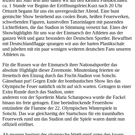
letzten am Start sein also saßen wir auf den kleinen Plastikschalen
ca. 1 Stunde vor Beginn der Eröffnungsfeier.Kurz nach 20 Uhr
Ortszeit begann für uns ein unvergesslicher Abend. Eine bunt
gemischte Show bestehend aus coolen Beats, heißen Feuerwerken,
schwebenden Figuren, kunstvollen Tanzeinlagen mit passenden
Lichteffekten, die das Stadion in Stimmung versetzt hat. Eines der
Showhighlights für uns war der Einmarsch der Athleten aus der
ganzen Welt und ganz besonders der Deutschen Sportler. Bewaffnet
mit Deutschlandflagge sprangen wir aus der harten Plastikschale
und jubelten mit ein paar wenigen weiteren deutschen Fans unseren
Athleten zu.
Für die Russen war der Einmarsch ihrer Nationalsportler das
absolute Highlight dieser Zeremonie. Minutenlang feierten sie
frenetisch den Einzug durch das Fischt-Stadion von Sotschi.
Gänsehaut pur! Gegen Ende der bombastischen Show lies das
Olympische Feuer natürlich nicht auf sich warten. Getragen in einer
Extra Runde durch das Stadion, unter
anderem von der Sportlerin Maria Scharapowa wurde die Fackel
hinaus ins freie getragen. Eine beeindruckende Feuershow
entzündete die Flamme der 22. Olympischen Winterspiele in
Sotschi. Das war gleichzeitig der Startschuss für ein traumhaftes
Feuerwerk rund um das Stadion und die Spiele waren damit nun
offiziell eröffnet.
Ab morgen beginnt der olympische Wettkampf unter den knapp