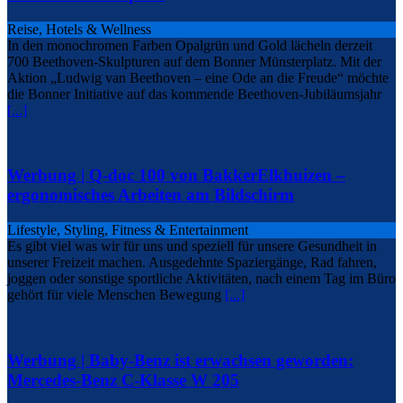
Reise, Hotels & Wellness
In den monochromen Farben Opalgrün und Gold lächeln derzeit
700 Beethoven-Skulpturen auf dem Bonner Münsterplatz. Mit der
Aktion „Ludwig van Beethoven – eine Ode an die Freude“ möchte
die Bonner Initiative auf das kommende Beethoven-Jubiläumsjahr
[...]
Werbung | Q-doc 100 von BakkerElkhuizen –
ergonomisches Arbeiten am Bildschirm
Lifestyle, Styling, Fitness & Entertainment
Es gibt viel was wir für uns und speziell für unsere Gesundheit in
unserer Freizeit machen. Ausgedehnte Spaziergänge, Rad fahren,
joggen oder sonstige sportliche Aktivitäten, nach einem Tag im Büro
gehört für viele Menschen Bewegung
[...]
Werbung | Baby-Benz ist erwachsen geworden:
Mercedes-Benz C-Klasse W 205