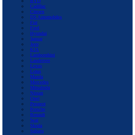
BYD
Cadillac
Citroen
DS Automobiles
Fiat
Ford
Hyundai
Jaguar
Jeep
KIA
Lamborghini
Landrover
Lexus
Lotus
Mazda
Mercedes
Mitsubishi
Nissan
Opel
Peugeot
Porsche
Renault
Seat
Skoda
Subaru