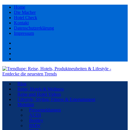
Home
Die Macher
Hotel Check
Kontakt
Datenschutzerklärung
Impressum
Facebook
youtube
Instagram
Pinterest
Blog
Reise, Hotels & Wellness
Reise und Hotel Videos
Lifestyle, Styling, Fitness & Entertainment
Mobilität
Pressemeldungen
AUDI
Bentley
BMW