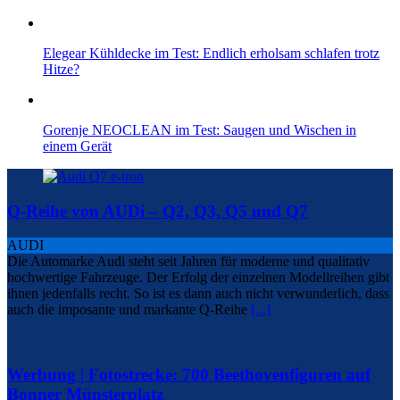
Elegear Kühldecke im Test: Endlich erholsam schlafen trotz
Hitze?
Gorenje NEOCLEAN im Test: Saugen und Wischen in
einem Gerät
Q-Reihe von AUDi – Q2, Q3, Q5 und Q7
AUDI
Die Automarke Audi steht seit Jahren für moderne und qualitativ
hochwertige Fahrzeuge. Der Erfolg der einzelnen Modellreihen gibt
ihnen jedenfalls recht. So ist es dann auch nicht verwunderlich, dass
auch die imposante und markante Q-Reihe
[...]
Werbung | Fotostrecke: 700 Beethovenfiguren auf
Bonner Münsterplatz