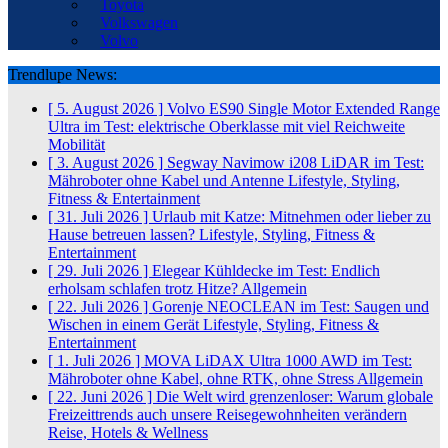
Toyota
Volkswagen
Volvo
Trendlupe News:
[ 5. August 2026 ]
Volvo ES90 Single Motor Extended Range
Ultra im Test: elektrische Oberklasse mit viel Reichweite
Mobilität
[ 3. August 2026 ]
Segway Navimow i208 LiDAR im Test:
Mähroboter ohne Kabel und Antenne
Lifestyle, Styling,
Fitness & Entertainment
[ 31. Juli 2026 ]
Urlaub mit Katze: Mitnehmen oder lieber zu
Hause betreuen lassen?
Lifestyle, Styling, Fitness &
Entertainment
[ 29. Juli 2026 ]
Elegear Kühldecke im Test: Endlich
erholsam schlafen trotz Hitze?
Allgemein
[ 22. Juli 2026 ]
Gorenje NEOCLEAN im Test: Saugen und
Wischen in einem Gerät
Lifestyle, Styling, Fitness &
Entertainment
[ 1. Juli 2026 ]
MOVA LiDAX Ultra 1000 AWD im Test:
Mähroboter ohne Kabel, ohne RTK, ohne Stress
Allgemein
[ 22. Juni 2026 ]
Die Welt wird grenzenloser: Warum globale
Freizeittrends auch unsere Reisegewohnheiten verändern
Reise, Hotels & Wellness