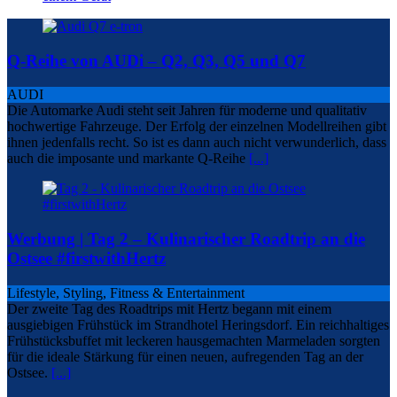
Q-Reihe von AUDi – Q2, Q3, Q5 und Q7
AUDI
Die Automarke Audi steht seit Jahren für moderne und qualitativ
hochwertige Fahrzeuge. Der Erfolg der einzelnen Modellreihen gibt
ihnen jedenfalls recht. So ist es dann auch nicht verwunderlich, dass
auch die imposante und markante Q-Reihe
[...]
Werbung | Tag 2 – Kulinarischer Roadtrip an die
Ostsee #firstwithHertz
Lifestyle, Styling, Fitness & Entertainment
Der zweite Tag des Roadtrips mit Hertz begann mit einem
ausgiebigen Frühstück im Strandhotel Heringsdorf. Ein reichhaltiges
Frühstücksbuffet mit leckeren hausgemachten Marmeladen sorgten
für die ideale Stärkung für einen neuen, aufregenden Tag an der
Ostsee.
[...]