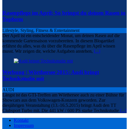
Rasenpflege im April: So bringst du deinen Rasen in
Topform
Lifestyle, Styling, Fitness & Entertainment
Der April ist ein entscheidender Monat, um deinen Rasen auf die
kommende Gartensaison vorzubereiten. In diesem Blogartikel
erfährst du alles, was du über die Rasenpflege im April wissen
musst. Wir zeigen dir, welche Aufgaben anstehen,
[...]
Werbung | Wörthersee 2015: Audi bringt
Technikstudie mit
AUDI
Längst ist das GTI-Treffen am Wörthersee auch zu einer Bühne für
Showcars aus dem Volkswagen-Konzern geworden. Zur
diesjährigen Veranstaltung (13.-16.5.2015) bringt Audi den TT
Clubsport Turbo mit. Die 441 kW / 600 PS starke Technikstudie
[...]
Kontakt
Impressum