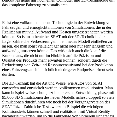
benötigt es heute nur noch einen Computer und 3D-Technologie um
das komplette Fahrzeug zu visualisieren.
Es ist eine vollkommene neue Technologie in der Entwicklung von
Fahrzeugen und ermöglicht millionen von Simulationen, die in der
Realität nur mit viel Aufwand und Kosten umgesetzt hätten werden
können. So ist man heute bei SEAT mit der 3D-Technik in der
Lage, zahlreiche Verbesserungen in ein neues Modell einfließen zu
lassen, die man sonst vielleicht gar nicht oder nur sehr langsam und
aufwendig umsetzen könnte. Das wirkt sich auch direkt auf die
Kunden aus, die nicht nur im Hinblick auf die Präzision und
Qualität des Produkts mehr erwarten können, sondern durch die
Reduzierung von Zeit- und Ressourcenaufwand bei der Produktion
eines Fahrzeugs auch hinsichtlich niedrigerer Endpreise erfreut sein
dürften.
Die 3D-Technik hat die Art und Weise, wie Autos von SEAT
entworfen und entwickelt werden, vollkommen revolutioniert. Man
kann beispielsweise schon jetzt in der ersten Entwicklungsphase mit
95.000 3D-Simulationen des neuen Modells nahezu doppelt so viele
Simulationen durchführen wie noch bei der Vorgängerversion des
SEAT Ibiza. Zahlreiche Tests wie zum Beispiel die wichtigen
Kollisionstests können schnell und realitätsnah mit Virtual Reality
nachgestellt werden, um so die Fahrzeuge von vornerein sicherer zu