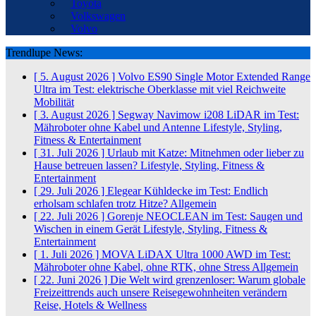
Toyota
Volkswagen
Volvo
Trendlupe News:
[ 5. August 2026 ]
Volvo ES90 Single Motor Extended Range
Ultra im Test: elektrische Oberklasse mit viel Reichweite
Mobilität
[ 3. August 2026 ]
Segway Navimow i208 LiDAR im Test:
Mähroboter ohne Kabel und Antenne
Lifestyle, Styling,
Fitness & Entertainment
[ 31. Juli 2026 ]
Urlaub mit Katze: Mitnehmen oder lieber zu
Hause betreuen lassen?
Lifestyle, Styling, Fitness &
Entertainment
[ 29. Juli 2026 ]
Elegear Kühldecke im Test: Endlich
erholsam schlafen trotz Hitze?
Allgemein
[ 22. Juli 2026 ]
Gorenje NEOCLEAN im Test: Saugen und
Wischen in einem Gerät
Lifestyle, Styling, Fitness &
Entertainment
[ 1. Juli 2026 ]
MOVA LiDAX Ultra 1000 AWD im Test:
Mähroboter ohne Kabel, ohne RTK, ohne Stress
Allgemein
[ 22. Juni 2026 ]
Die Welt wird grenzenloser: Warum globale
Freizeittrends auch unsere Reisegewohnheiten verändern
Reise, Hotels & Wellness