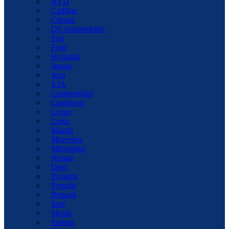
BYD
Cadillac
Citroen
DS Automobiles
Fiat
Ford
Hyundai
Jaguar
Jeep
KIA
Lamborghini
Landrover
Lexus
Lotus
Mazda
Mercedes
Mitsubishi
Nissan
Opel
Peugeot
Porsche
Renault
Seat
Skoda
Subaru