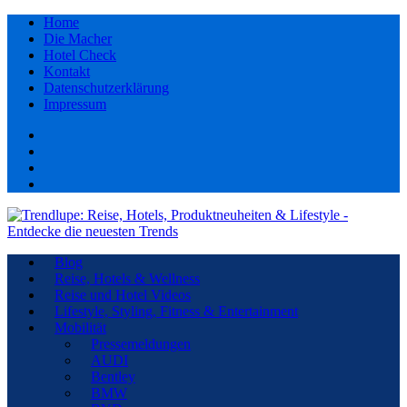
Home
Die Macher
Hotel Check
Kontakt
Datenschutzerklärung
Impressum
Facebook
youtube
Instagram
Pinterest
Blog
Reise, Hotels & Wellness
Reise und Hotel Videos
Lifestyle, Styling, Fitness & Entertainment
Mobilität
Pressemeldungen
AUDI
Bentley
BMW