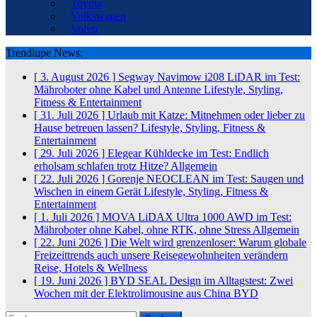
Toyota
Volkswagen
Volvo
Trendlupe News:
[ 3. August 2026 ]
Segway Navimow i208 LiDAR im Test:
Mähroboter ohne Kabel und Antenne
Lifestyle, Styling,
Fitness & Entertainment
[ 31. Juli 2026 ]
Urlaub mit Katze: Mitnehmen oder lieber zu
Hause betreuen lassen?
Lifestyle, Styling, Fitness &
Entertainment
[ 29. Juli 2026 ]
Elegear Kühldecke im Test: Endlich
erholsam schlafen trotz Hitze?
Allgemein
[ 22. Juli 2026 ]
Gorenje NEOCLEAN im Test: Saugen und
Wischen in einem Gerät
Lifestyle, Styling, Fitness &
Entertainment
[ 1. Juli 2026 ]
MOVA LiDAX Ultra 1000 AWD im Test:
Mähroboter ohne Kabel, ohne RTK, ohne Stress
Allgemein
[ 22. Juni 2026 ]
Die Welt wird grenzenloser: Warum globale
Freizeittrends auch unsere Reisegewohnheiten verändern
Reise, Hotels & Wellness
[ 19. Juni 2026 ]
BYD SEAL Design im Alltagstest: Zwei
Wochen mit der Elektrolimousine aus China
BYD
Suchen