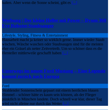
halten. Aber wenn die Sonne scheint, gibt es
[...]
Werbung | Der kleine Helfer mit Power – Dyson 360
Eye Roboter-Staubsauger
Lifestyle, Styling, Fitness & Entertainment
Hausarbeit macht ja keiner so wirklich gerne. Immer wieder Staub
wischen, Wäsche waschen oder Staubsaugen sind für die meisten
eher ein Gräuel als netter Zeitvertreib. Um so schöner dass es die
Hersteller mittlerweile geschafft haben
[...]
Unterwegs im neuen Ford Mustang – Eine Legende
kommt zurück nach Europa
Ford
Strahlender Sonnenschein gepaart mit einem herrlichen blauen
Himmel – schöner hätte es kaum sein können, als der Flieger
pünktlich in München landete. Doch schnell war klar, dieser Tag
wird nicht alleine nur durch das Wetter
[...]