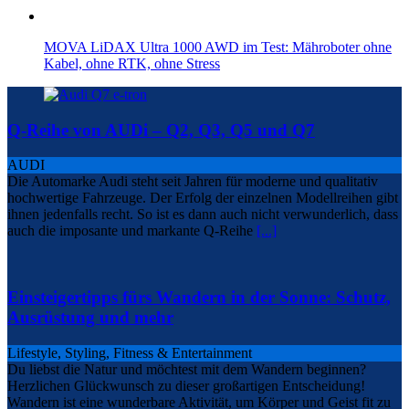
MOVA LiDAX Ultra 1000 AWD im Test: Mähroboter ohne
Kabel, ohne RTK, ohne Stress
Q-Reihe von AUDi – Q2, Q3, Q5 und Q7
AUDI
Die Automarke Audi steht seit Jahren für moderne und qualitativ
hochwertige Fahrzeuge. Der Erfolg der einzelnen Modellreihen gibt
ihnen jedenfalls recht. So ist es dann auch nicht verwunderlich, dass
auch die imposante und markante Q-Reihe
[...]
Einsteigertipps fürs Wandern in der Sonne: Schutz,
Ausrüstung und mehr
Lifestyle, Styling, Fitness & Entertainment
Du liebst die Natur und möchtest mit dem Wandern beginnen?
Herzlichen Glückwunsch zu dieser großartigen Entscheidung!
Wandern ist eine wunderbare Aktivität, um Körper und Geist fit zu