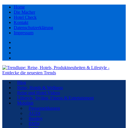
Home
Die Macher
Hotel Check
Kontakt
Datenschutzerklärung
Impressum
Facebook
youtube
Instagram
Pinterest
Blog
Reise, Hotels & Wellness
Reise und Hotel Videos
Lifestyle, Styling, Fitness & Entertainment
Mobilität
Pressemeldungen
AUDI
Bentley
BMW