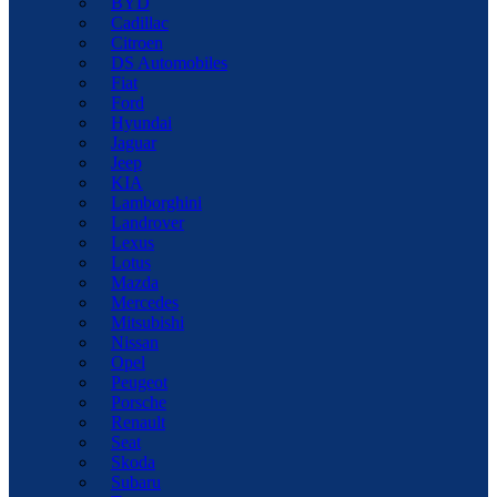
BYD
Cadillac
Citroen
DS Automobiles
Fiat
Ford
Hyundai
Jaguar
Jeep
KIA
Lamborghini
Landrover
Lexus
Lotus
Mazda
Mercedes
Mitsubishi
Nissan
Opel
Peugeot
Porsche
Renault
Seat
Skoda
Subaru