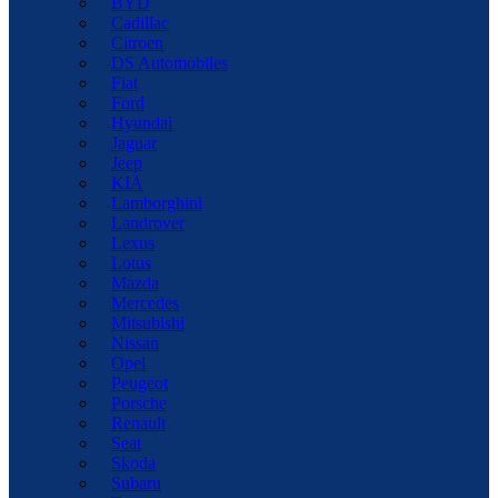
BYD
Cadillac
Citroen
DS Automobiles
Fiat
Ford
Hyundai
Jaguar
Jeep
KIA
Lamborghini
Landrover
Lexus
Lotus
Mazda
Mercedes
Mitsubishi
Nissan
Opel
Peugeot
Porsche
Renault
Seat
Skoda
Subaru