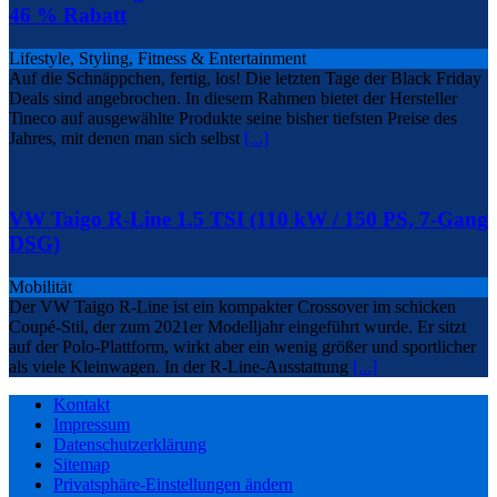
46 % Rabatt
Lifestyle, Styling, Fitness & Entertainment
Auf die Schnäppchen, fertig, los! Die letzten Tage der Black Friday
Deals sind angebrochen. In diesem Rahmen bietet der Hersteller
Tineco auf ausgewählte Produkte seine bisher tiefsten Preise des
Jahres, mit denen man sich selbst
[...]
VW Taigo R-Line 1.5 TSI (110 kW / 150 PS, 7-Gang
DSG)
Mobilität
Der VW Taigo R-Line ist ein kompakter Crossover im schicken
Coupé-Stil, der zum 2021er Modelljahr eingeführt wurde. Er sitzt
auf der Polo-Plattform, wirkt aber ein wenig größer und sportlicher
als viele Kleinwagen. In der R-Line-Ausstattung
[...]
Kontakt
Impressum
Datenschutzerklärung
Sitemap
Privatsphäre-Einstellungen ändern