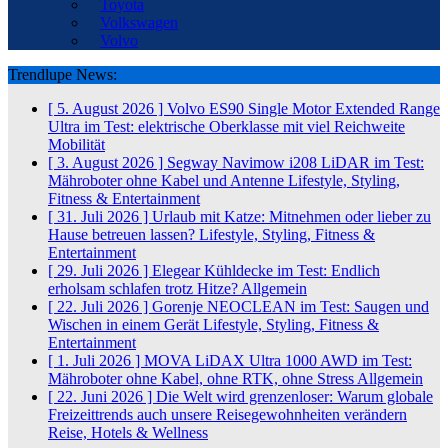
Toyota
Volkswagen
Volvo
Trendlupe News:
[ 5. August 2026 ]
Volvo ES90 Single Motor Extended Range
Ultra im Test: elektrische Oberklasse mit viel Reichweite
Mobilität
[ 3. August 2026 ]
Segway Navimow i208 LiDAR im Test:
Mähroboter ohne Kabel und Antenne
Lifestyle, Styling,
Fitness & Entertainment
[ 31. Juli 2026 ]
Urlaub mit Katze: Mitnehmen oder lieber zu
Hause betreuen lassen?
Lifestyle, Styling, Fitness &
Entertainment
[ 29. Juli 2026 ]
Elegear Kühldecke im Test: Endlich
erholsam schlafen trotz Hitze?
Allgemein
[ 22. Juli 2026 ]
Gorenje NEOCLEAN im Test: Saugen und
Wischen in einem Gerät
Lifestyle, Styling, Fitness &
Entertainment
[ 1. Juli 2026 ]
MOVA LiDAX Ultra 1000 AWD im Test:
Mähroboter ohne Kabel, ohne RTK, ohne Stress
Allgemein
[ 22. Juni 2026 ]
Die Welt wird grenzenloser: Warum globale
Freizeittrends auch unsere Reisegewohnheiten verändern
Reise, Hotels & Wellness