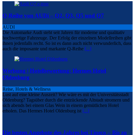
Q-Reihe von AUDi – Q2, Q3, Q5 und Q7
AUDI
Die Automarke Audi steht seit Jahren für moderne und qualitativ
hochwertige Fahrzeuge. Der Erfolg der einzelnen Modellreihen gibt
ihnen jedenfalls recht. So ist es dann auch nicht verwunderlich, dass
auch die imposante und markante Q-Reihe
[...]
Werbung | Hotelbewertung: Hermes Hotel
Oldenburg
Reise, Hotels & Wellness
Lust auf eine kleine Auszeit? Wie wäre es mit der Universitätsstadt
Oldenburg? Tagsüber durch die entzückende Altstadt stromern und
sich abends bei einem Glas Wein in einem gemütlichen Hotel
erholen. Das Hermes Hotel Oldenburg ist
[...]
Die besten Angebote des Jahres bei Tineco – Bis zu