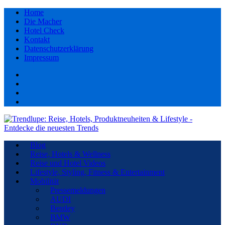
Home
Die Macher
Hotel Check
Kontakt
Datenschutzerklärung
Impressum
Facebook
youtube
Instagram
Pinterest
Blog
Reise, Hotels & Wellness
Reise und Hotel Videos
Lifestyle, Styling, Fitness & Entertainment
Mobilität
Pressemeldungen
AUDI
Bentley
BMW