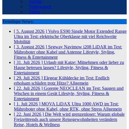
Toyota
Volkswagen
Volvo
Trendlupe News:
[ 5. August 2026 ]
Volvo ES90 Single Motor Extended Range
Ultra im Test: elektrische Oberklasse mit viel Reichweite
Mobilität
[ 3. August 2026 ]
Segway Navimow i208 LiDAR im Test:
Mähroboter ohne Kabel und Antenne
Lifestyle, Styling,
Fitness & Entertainment
[ 31. Juli 2026 ]
Urlaub mit Katze: Mitnehmen oder lieber zu
Hause betreuen lassen?
Lifestyle, Styling, Fitness &
Entertainment
[ 29. Juli 2026 ]
Elegear Kühldecke im Test: Endlich
erholsam schlafen trotz Hitze?
Allgemein
[ 22. Juli 2026 ]
Gorenje NEOCLEAN im Test: Saugen und
Wischen in einem Gerät
Lifestyle, Styling, Fitness &
Entertainment
[ 1. Juli 2026 ]
MOVA LiDAX Ultra 1000 AWD im Test:
Mähroboter ohne Kabel, ohne RTK, ohne Stress
Allgemein
[ 22. Juni 2026 ]
Die Welt wird grenzenloser: Warum globale
Freizeittrends auch unsere Reisegewohnheiten verändern
Reise, Hotels & Wellness