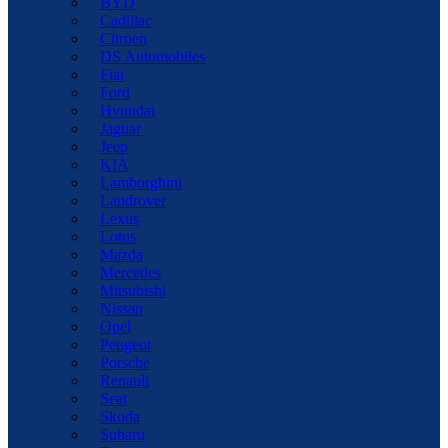
BYD
Cadillac
Citroen
DS Automobiles
Fiat
Ford
Hyundai
Jaguar
Jeep
KIA
Lamborghini
Landrover
Lexus
Lotus
Mazda
Mercedes
Mitsubishi
Nissan
Opel
Peugeot
Porsche
Renault
Seat
Skoda
Subaru