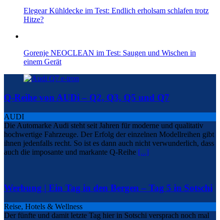
Elegear Kühldecke im Test: Endlich erholsam schlafen trotz
Hitze?
Gorenje NEOCLEAN im Test: Saugen und Wischen in
einem Gerät
Q-Reihe von AUDi – Q2, Q3, Q5 und Q7
AUDI
Die Automarke Audi steht seit Jahren für moderne und qualitativ
hochwertige Fahrzeuge. Der Erfolg der einzelnen Modellreihen gibt
ihnen jedenfalls recht. So ist es dann auch nicht verwunderlich, dass
auch die imposante und markante Q-Reihe
[...]
Werbung | Ein Tag in den Bergen – Tag 5 in Sotschi
Reise, Hotels & Wellness
Der fünfte und damit letzte Tag hier in Sotschi versprach noch mal