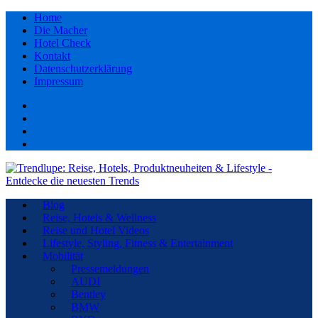
Home
Die Macher
Hotel Check
Kontakt
Datenschutzerklärung
Impressum
Facebook
youtube
Instagram
Pinterest
Blog
Reise, Hotels & Wellness
Reise und Hotel Videos
Lifestyle, Styling, Fitness & Entertainment
Mobilität
Pressemeldungen
AUDI
Bentley
BMW