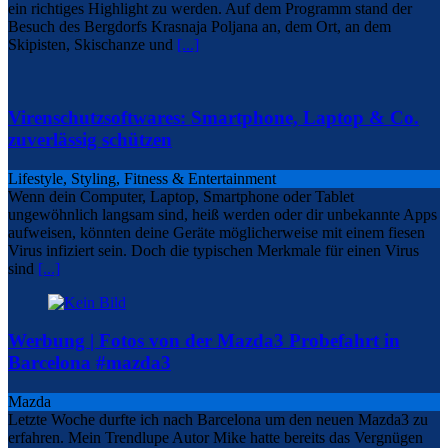
ein richtiges Highlight zu werden. Auf dem Programm stand der
Besuch des Bergdorfs Krasnaja Poljana an, dem Ort, an dem
Skipisten, Skischanze und
[...]
Virenschutzsoftwares: Smartphone, Laptop & Co.
zuverlässig schützen
Lifestyle, Styling, Fitness & Entertainment
Wenn dein Computer, Laptop, Smartphone oder Tablet
ungewöhnlich langsam sind, heiß werden oder dir unbekannte Apps
aufweisen, könnten deine Geräte möglicherweise mit einem fiesen
Virus infiziert sein. Doch die typischen Merkmale für einen Virus
sind
[...]
Werbung | Fotos von der Mazda3 Probefahrt in
Barcelona #mazda3
Mazda
Letzte Woche durfte ich nach Barcelona um den neuen Mazda3 zu
erfahren. Mein Trendlupe Autor Mike hatte bereits das Vergnügen