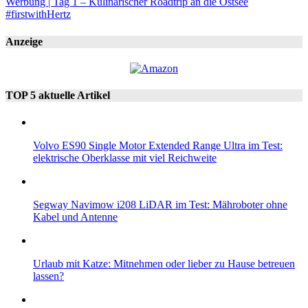
Werbung | Tag 1 – Kulinarischer Roadtrip an die Ostsee
#firstwithHertz
Anzeige
TOP 5 aktuelle Artikel
Volvo ES90 Single Motor Extended Range Ultra im Test:
elektrische Oberklasse mit viel Reichweite
Segway Navimow i208 LiDAR im Test: Mähroboter ohne
Kabel und Antenne
Urlaub mit Katze: Mitnehmen oder lieber zu Hause betreuen
lassen?