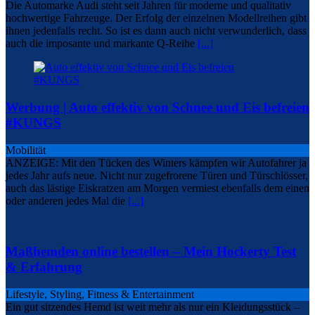
Die Automarke Audi steht seit Jahren für moderne und qualitativ
hochwertige Fahrzeuge. Der Erfolg der einzelnen Modellreihen gibt
ihnen jedenfalls recht. So ist es dann auch nicht verwunderlich, dass
auch die imposante und markante Q-Reihe
[...]
Werbung | Auto effektiv von Schnee und Eis befreien
#KUNGS
Mobilität
ANZEIGE: Mit den Tücken des Winters kämpfen wir Autofahrer ja
jedes Jahr aufs neue. Nicht nur zugefrorene Türen und Türschlösser,
auch das lästige Eiskratzen am Morgen vermiest ebenfalls dem einen
oder anderen jedes Mal die
[...]
Maßhemden online bestellen – Mein Hockerty Test
& Erfahrung
Lifestyle, Styling, Fitness & Entertainment
Ein gut sitzendes Hemd ist weit mehr als nur ein Kleidungsstück –