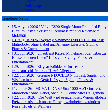
Toyota
Volkswagen
Volvo
Trendlupe News:
[ 5. August 2026 ]
Volvo ES90 Single Motor Extended Range
Ultra im Test: elektrische Oberklasse mit viel Reichweite
Mobilität
[ 3. August 2026 ]
Segway Navimow i208 LiDAR im Test:
Mähroboter ohne Kabel und Antenne
Lifestyle, Styling,
Fitness & Entertainment
[ 31. Juli 2026 ]
Urlaub mit Katze: Mitnehmen oder lieber zu
Hause betreuen lassen?
Lifestyle, Styling, Fitness &
Entertainment
[ 29. Juli 2026 ]
Elegear Kühldecke im Test: Endlich
erholsam schlafen trotz Hitze?
Allgemein
[ 22. Juli 2026 ]
Gorenje NEOCLEAN im Test: Saugen und
Wischen in einem Gerät
Lifestyle, Styling, Fitness &
Entertainment
[ 1. Juli 2026 ]
MOVA LiDAX Ultra 1000 AWD im Test:
Mähroboter ohne Kabel, ohne RTK, ohne Stress
Allgemein
[ 22. Juni 2026 ]
Die Welt wird grenzenloser: Warum globale
Freizeittrends auch unsere Reisegewohnheiten verändern
Reise, Hotels & Wellness