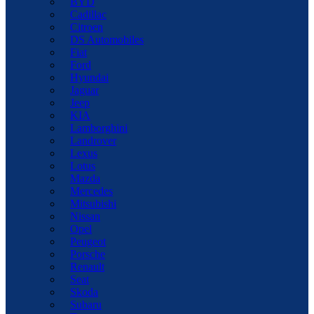
BYD
Cadillac
Citroen
DS Automobiles
Fiat
Ford
Hyundai
Jaguar
Jeep
KIA
Lamborghini
Landrover
Lexus
Lotus
Mazda
Mercedes
Mitsubishi
Nissan
Opel
Peugeot
Porsche
Renault
Seat
Skoda
Subaru