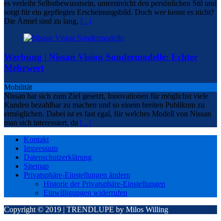
es verleiht Selbstbewusstsein, unterstreicht den persönlichen Stil und
sorgt für ein gepflegtes Erscheinungsbild. Doch wer kennt es nicht?
Die Ärmel sind zu lang,
[...]
Werbung | Nissan Vision Sondermodelle: Echter
Mehrwert
Mobilität
Nissan hat sich zum Ziel gesetzt, Innovationen für möglichst viele
Kunden bezahlbar zu machen und so einem breiten Publikum zu
ermöglichen. Dabei ist es fast egal, für welches Modell von Nissan
man sich interessiert, da
[...]
Kontakt
Impressum
Datenschutzerklärung
Sitemap
Privatsphäre-Einstellungen ändern
Historie der Privatsphäre-Einstellungen
Einwilligungen widerrufen
Copyright © 2019 | TRENDLUPE by Milos Willing