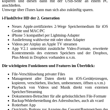
kopieren und diesen dann mit der USB-Seite an einem PC
anschließen.
Umwege über iTunes kann man sich also zukünftig sparen.
i-FlashDrive HD der 2. Generation
Neues Apple-zertifiziertes 2-Wege Speichermedium für iOS
Geräte und MAC/PC
iPhone 5 kompatibel per Lightning-Adapter
Auslieferung wahlweise mit oder ohne Adapter
Videos per Airplay an Apple TV streamen
App V2.1 unterstützt zusätzliche Video-Formate, erweiterte
Kontextmenüs des externen Speichers und der Dropbox,
Plus-Menü in Dropbox vorhanden u.v.m.
Die wichtigsten Funktionen und Features im Überblick:
File-Verschlüsselung privater Files
Management aller Daten direkt im iOS-Gerät(erzeugen,
kopieren, verschieben, löschen, umbenennen, öffnen u.v.m.)
Playback von Videos und Musik direkt vom externen
Speicher/Streaming
Dokumenten-Betrachter für alle gebräuchlichen File-Formate
Backup/Widerherstellung des Adressbuches, auch als vcard
Rotierbare App
Quickinfo Buttons zur Anzeige des Gesamt/Restspeichers des