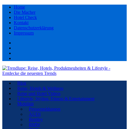
Home
Die Macher
Hotel Check
Kontakt
Datenschutzerklärung
Impressum
Facebook
youtube
Instagram
Pinterest
Blog
Reise, Hotels & Wellness
Reise und Hotel Videos
Lifestyle, Styling, Fitness & Entertainment
Mobilität
Pressemeldungen
AUDI
Bentley
BMW