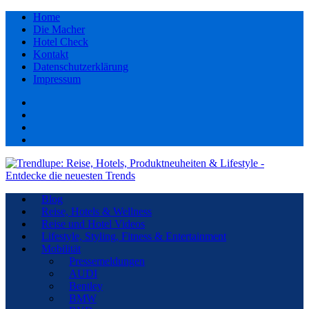
Home
Die Macher
Hotel Check
Kontakt
Datenschutzerklärung
Impressum
Facebook
youtube
Instagram
Pinterest
Blog
Reise, Hotels & Wellness
Reise und Hotel Videos
Lifestyle, Styling, Fitness & Entertainment
Mobilität
Pressemeldungen
AUDI
Bentley
BMW