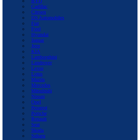
BYD
Cadillac
Citroen
DS Automobiles
Fiat
Ford
Hyundai
Jaguar
Jeep
KIA
Lamborghini
Landrover
Lexus
Lotus
Mazda
Mercedes
Mitsubishi
Nissan
Opel
Peugeot
Porsche
Renault
Seat
Skoda
Subaru