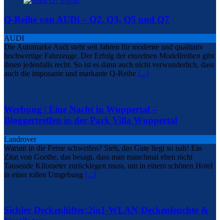
Q-Reihe von AUDi – Q2, Q3, Q5 und Q7
AUDI
Die Automarke Audi steht seit Jahren für moderne und qualitativ
hochwertige Fahrzeuge. Der Erfolg der einzelnen Modellreihen gibt
ihnen jedenfalls recht. So ist es dann auch nicht verwunderlich, dass
auch die imposante und markante Q-Reihe
[...]
Werbung | Eine Nacht in Wuppertal –
Bloggertreffen in der Park Villa Wuppertal
Landrover
Warum in die Ferne schweifen? Sieh, das Gute liegt so nah! Ein
Zitat von Goethe, das besagt, dass man manchmal eben nicht
Tausende Kilometer zurücklegen muss, um in einem schönen Hotel
in einer tollen Umgebung
[...]
Sichler Deckenlüfter:2in1-WLAN-Deckenleuchte &