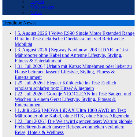
Toyota
Volkswagen
Volvo
Trendlupe News:
[ 5. August 2026 ]
Volvo ES90 Single Motor Extended Range
Ultra im Test: elektrische Oberklasse mit viel Reichweite
Mobilität
[ 3. August 2026 ]
Segway Navimow i208 LiDAR im Test:
Mähroboter ohne Kabel und Antenne
Lifestyle, Styling,
Fitness & Entertainment
[ 31. Juli 2026 ]
Urlaub mit Katze: Mitnehmen oder lieber zu
Hause betreuen lassen?
Lifestyle, Styling, Fitness &
Entertainment
[ 29. Juli 2026 ]
Elegear Kühldecke im Test: Endlich
erholsam schlafen trotz Hitze?
Allgemein
[ 22. Juli 2026 ]
Gorenje NEOCLEAN im Test: Saugen und
Wischen in einem Gerät
Lifestyle, Styling, Fitness &
Entertainment
[ 1. Juli 2026 ]
MOVA LiDAX Ultra 1000 AWD im Test:
Mähroboter ohne Kabel, ohne RTK, ohne Stress
Allgemein
[ 22. Juni 2026 ]
Die Welt wird grenzenloser: Warum globale
Freizeittrends auch unsere Reisegewohnheiten verändern
Reise, Hotels & Wellness