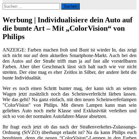
Suchen
nach:
Werbung | Individualisiere dein Auto auf
die bunte Art – Mit „ColorVision“ von
Philips
ANZEIGE: Farben machen froh und Bunt ist wieder In, das zeigt
sich nicht nur auf dem aktuellen Smartphone-Markt. Auch bei den
den Autos auf der Straße trifft man ja auf fast alle vorstellbaren
Farben. Aber über Geschmack lässt sich halt nach wie vor nicht
streiten. Der eine mag es eher Zeitlos in Silber, der andere liebt die
bunte Individualität.
Wer es noch einen Schritt bunter mag, der kann sich an seinem
Wagen jetzt zusätzlich noch das Scheinwerferlicht färben lassen.
Wie das geht? Na ganz einfach, mit den neuen Scheinwerferlampen
"ColorVision" von Philips. Mit diesen Lampen kann man sein
geliebtes Auto noch mehr Klasse und Exklusivität verleihen und
sich so von der normalen Autofahrer-Masse absetzen.
Ihr fragt euch jetzt ob das nach der Straßenverkehrs-Zulassungs-
Ordnung (StVZO) überhaupt erlaubt ist? Na da kann Philips euch
beruhigen, denn die neuen “ColorVision”-Lampen in den Farben