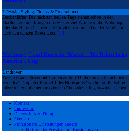
Ventilator
Lifestyle, Styling, Fitness & Entertainment
Deckenlüfter: Die nächsten heißen Tage stehen schon in den
Startlöchern und bringen uns wieder viel Wärme in die Wohnung
oder das Haus. Das bedeutet für viele von uns, dass der Ventilator
nach den ganzen Regentagen
[...]
Werbung | Land Rover im Wasser – Die Briten beim
America´s Cup
Landrover
Was hat Land Rover mit Booten zu tun? Und dann auch noch beim
America´s Cup, der Formel 1 des Bootsports? Nicht nur die Fahrer
müssen hier auf einem maximalen Fitnesslevel liegen – wie es eben
[...]
Kontakt
Impressum
Datenschutzerklärung
Sitemap
Privatsphäre-Einstellungen ändern
Historie der Privatsphäre-Einstellungen