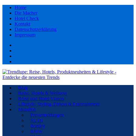
Home
Die Macher
Hotel Check
Kontakt
Datenschutzerklärung
Impressum
Facebook
youtube
Instagram
Pinterest
Blog
Reise, Hotels & Wellness
Reise und Hotel Videos
Lifestyle, Styling, Fitness & Entertainment
Mobilität
Pressemeldungen
AUDI
Bentley
BMW