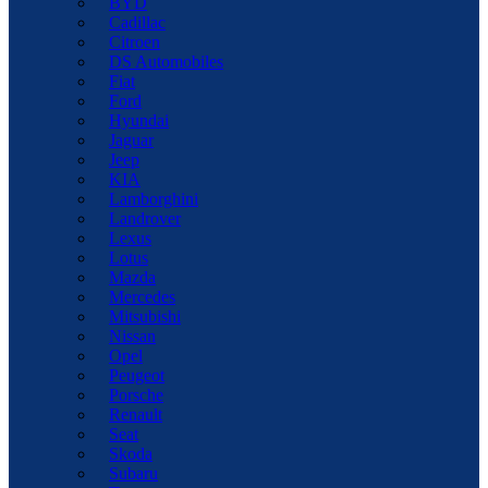
BYD
Cadillac
Citroen
DS Automobiles
Fiat
Ford
Hyundai
Jaguar
Jeep
KIA
Lamborghini
Landrover
Lexus
Lotus
Mazda
Mercedes
Mitsubishi
Nissan
Opel
Peugeot
Porsche
Renault
Seat
Skoda
Subaru