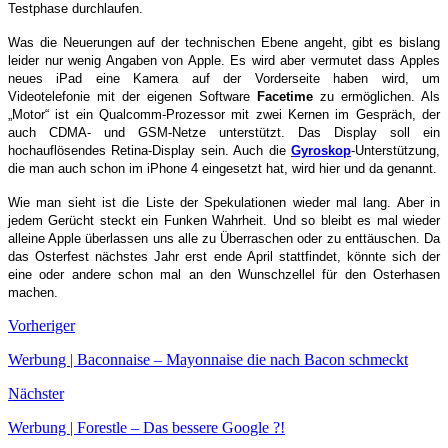
Testphase durchlaufen.
Was die Neuerungen auf der technischen Ebene angeht, gibt es bislang
leider nur wenig Angaben von Apple. Es wird aber vermutet dass Apples
neues iPad eine Kamera auf der Vorderseite haben wird, um
Videotelefonie mit der eigenen Software
Facetime
zu ermöglichen. Als
„Motor“ ist ein Qualcomm-Prozessor mit zwei Kernen im Gespräch, der
auch CDMA- und GSM-Netze unterstützt. Das Display soll ein
hochauflösendes Retina-Display sein. Auch die
Gyroskop
-Unterstützung,
die man auch schon im iPhone 4 eingesetzt hat, wird hier und da genannt.
Wie man sieht ist die Liste der Spekulationen wieder mal lang. Aber in
jedem Gerücht steckt ein Funken Wahrheit. Und so bleibt es mal wieder
alleine Apple überlassen uns alle zu Überraschen oder zu enttäuschen. Da
das Osterfest nächstes Jahr erst ende April stattfindet, könnte sich der
eine oder andere schon mal an den Wunschzellel für den Osterhasen
machen.
Vorheriger
Werbung | Baconnaise – Mayonnaise die nach Bacon schmeckt
Nächster
Werbung | Forestle – Das bessere Google ?!