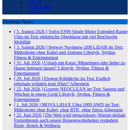
Toyota
Volkswagen
Volvo
Trendlupe News:
[ 5. August 2026 ]
Volvo ES90 Single Motor Extended Range
Ultra im Test: elektrische Oberklasse mit viel Reichweite
Mobilität
[ 3. August 2026 ]
Segway Navimow i208 LiDAR im Test:
Mähroboter ohne Kabel und Antenne
Lifestyle, Styling,
Fitness & Entertainment
[ 31. Juli 2026 ]
Urlaub mit Katze: Mitnehmen oder lieber zu
Hause betreuen lassen?
Lifestyle, Styling, Fitness &
Entertainment
[ 29. Juli 2026 ]
Elegear Kühldecke im Test: Endlich
erholsam schlafen trotz Hitze?
Allgemein
[ 22. Juli 2026 ]
Gorenje NEOCLEAN im Test: Saugen und
Wischen in einem Gerät
Lifestyle, Styling, Fitness &
Entertainment
[ 1. Juli 2026 ]
MOVA LiDAX Ultra 1000 AWD im Test:
Mähroboter ohne Kabel, ohne RTK, ohne Stress
Allgemein
[ 22. Juni 2026 ]
Die Welt wird grenzenloser: Warum globale
Freizeittrends auch unsere Reisegewohnheiten verändern
Reise, Hotels & Wellness