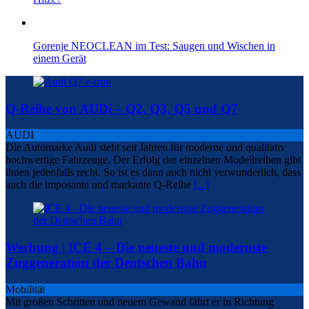
Gorenje NEOCLEAN im Test: Saugen und Wischen in
einem Gerät
Q-Reihe von AUDi – Q2, Q3, Q5 und Q7
AUDI
Die Automarke Audi steht seit Jahren für moderne und qualitativ
hochwertige Fahrzeuge. Der Erfolg der einzelnen Modellreihen gibt
ihnen jedenfalls recht. So ist es dann auch nicht verwunderlich, dass
auch die imposante und markante Q-Reihe
[...]
Werbung | ICE 4 – Die neueste und modernste
Zuggeneration der Deutschen Bahn
Mobilität
Mit großen Schritten und neuem Gewand fährt er in Richtung