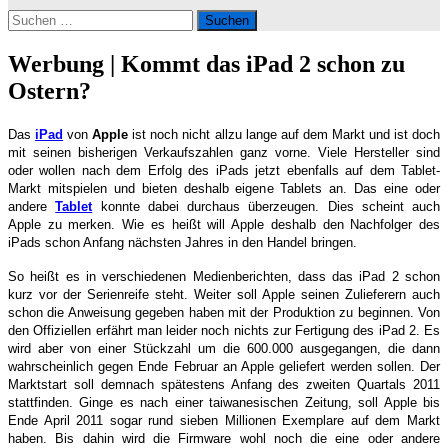
Suchen
nach:
Werbung | Kommt das iPad 2 schon zu
Ostern?
Das
iPad
von
Apple
ist noch nicht allzu lange auf dem Markt und ist doch
mit seinen bisherigen Verkaufszahlen ganz vorne. Viele Hersteller sind
oder wollen nach dem Erfolg des iPads jetzt ebenfalls auf dem Tablet-
Markt mitspielen und bieten deshalb eigene Tablets an. Das eine oder
andere
Tablet
konnte dabei durchaus überzeugen. Dies scheint auch
Apple zu merken. Wie es heißt will Apple deshalb den Nachfolger des
iPads schon Anfang nächsten Jahres in den Handel bringen.
So heißt es in verschiedenen Medienberichten, dass das iPad 2 schon
kurz vor der Serienreife steht. Weiter soll Apple seinen Zulieferern auch
schon die Anweisung gegeben haben mit der Produktion zu beginnen. Von
den Offiziellen erfährt man leider noch nichts zur Fertigung des iPad 2. Es
wird aber von einer Stückzahl um die 600.000 ausgegangen, die dann
wahrscheinlich gegen Ende Februar an Apple geliefert werden sollen. Der
Marktstart soll demnach spätestens Anfang des zweiten Quartals 2011
stattfinden. Ginge es nach einer taiwanesischen Zeitung, soll Apple bis
Ende April 2011 sogar rund sieben Millionen Exemplare auf dem Markt
haben. Bis dahin wird die Firmware wohl noch die eine oder andere