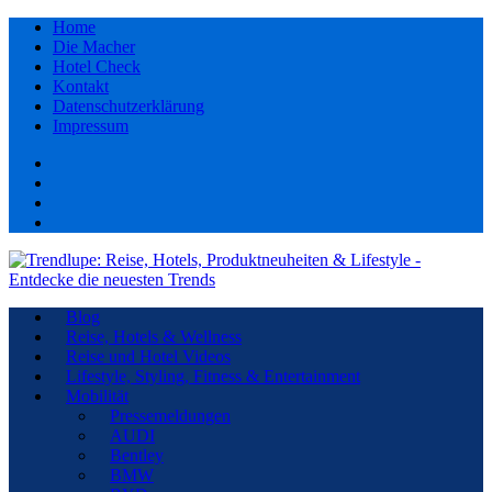
Home
Die Macher
Hotel Check
Kontakt
Datenschutzerklärung
Impressum
Facebook
youtube
Instagram
Pinterest
Blog
Reise, Hotels & Wellness
Reise und Hotel Videos
Lifestyle, Styling, Fitness & Entertainment
Mobilität
Pressemeldungen
AUDI
Bentley
BMW