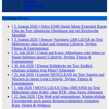
Toyota
Volkswagen
Volvo
Trendlupe News:
[ 5. August 2026 ]
Volvo ES90 Single Motor Extended Range
Ultra im Test: elektrische Oberklasse mit viel Reichweite
Mobilität
[ 3. August 2026 ]
Segway Navimow i208 LiDAR im Test:
Mähroboter ohne Kabel und Antenne
Lifestyle, Styling,
Fitness & Entertainment
[ 31. Juli 2026 ]
Urlaub mit Katze: Mitnehmen oder lieber zu
Hause betreuen lassen?
Lifestyle, Styling, Fitness &
Entertainment
[ 29. Juli 2026 ]
Elegear Kühldecke im Test: Endlich
erholsam schlafen trotz Hitze?
Allgemein
[ 22. Juli 2026 ]
Gorenje NEOCLEAN im Test: Saugen und
Wischen in einem Gerät
Lifestyle, Styling, Fitness &
Entertainment
[ 1. Juli 2026 ]
MOVA LiDAX Ultra 1000 AWD im Test:
Mähroboter ohne Kabel, ohne RTK, ohne Stress
Allgemein
[ 22. Juni 2026 ]
Die Welt wird grenzenloser: Warum globale
Freizeittrends auch unsere Reisegewohnheiten verändern
Reise, Hotels & Wellness