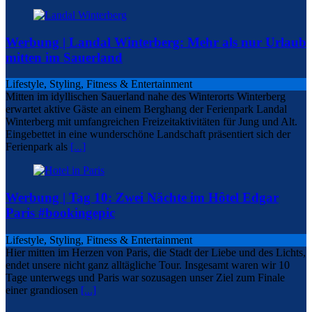
Werbung | Landal Winterberg: Mehr als nur Urlaub
mitten im Sauerland
Lifestyle, Styling, Fitness & Entertainment
Mitten im idyllischen Sauerland nahe des Winterorts Winterberg
erwartet aktive Gäste an einem Berghang der Ferienpark Landal
Winterberg mit umfangreichen Freizeitaktivitäten für Jung und Alt.
Eingebettet in eine wunderschöne Landschaft präsentiert sich der
Ferienpark als
[...]
Werbung | Tag 10: Zwei Nächte im Hôtel Edgar
Paris #bookingepic
Lifestyle, Styling, Fitness & Entertainment
Hier mitten im Herzen von Paris, die Stadt der Liebe und des Lichts,
endet unsere nicht ganz alltägliche Tour. Insgesamt waren wir 10
Tage unterwegs und Paris war sozusagen unser Ziel zum Finale
einer grandiosen
[...]