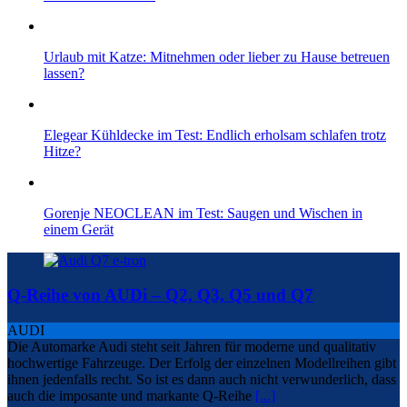
Urlaub mit Katze: Mitnehmen oder lieber zu Hause betreuen
lassen?
Elegear Kühldecke im Test: Endlich erholsam schlafen trotz
Hitze?
Gorenje NEOCLEAN im Test: Saugen und Wischen in
einem Gerät
Q-Reihe von AUDi – Q2, Q3, Q5 und Q7
AUDI
Die Automarke Audi steht seit Jahren für moderne und qualitativ
hochwertige Fahrzeuge. Der Erfolg der einzelnen Modellreihen gibt
ihnen jedenfalls recht. So ist es dann auch nicht verwunderlich, dass
auch die imposante und markante Q-Reihe
[...]