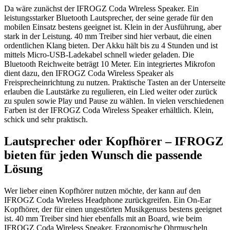
Da wäre zunächst der IFROGZ Coda Wireless Speaker. Ein
leistungsstarker Bluetooth Lautsprecher, der seine gerade für den
mobilen Einsatz bestens geeignet ist. Klein in der Ausführung, aber
stark in der Leistung. 40 mm Treiber sind hier verbaut, die einen
ordentlichen Klang bieten. Der Akku hält bis zu 4 Stunden und ist
mittels Micro-USB-Ladekabel schnell wieder geladen. Die
Bluetooth Reichweite beträgt 10 Meter. Ein integriertes Mikrofon
dient dazu, den IFROGZ Coda Wireless Speaker als
Freisprecheinrichtung zu nutzen. Praktische Tasten an der Unterseite
erlauben die Lautstärke zu regulieren, ein Lied weiter oder zurück
zu spulen sowie Play und Pause zu wählen. In vielen verschiedenen
Farben ist der IFROGZ Coda Wireless Speaker erhältlich. Klein,
schick und sehr praktisch.
Lautsprecher oder Kopfhörer – IFROGZ
bieten für jeden Wunsch die passende
Lösung
Wer lieber einen Kopfhörer nutzen möchte, der kann auf den
IFROGZ Coda Wireless Headphone zurückgreifen. Ein On-Ear
Kopfhörer, der für einen ungestörten Musikgenuss bestens geeignet
ist. 40 mm Treiber sind hier ebenfalls mit an Board, wie beim
IFROGZ Coda Wireless Speaker. Ergonomische Ohrmuscheln