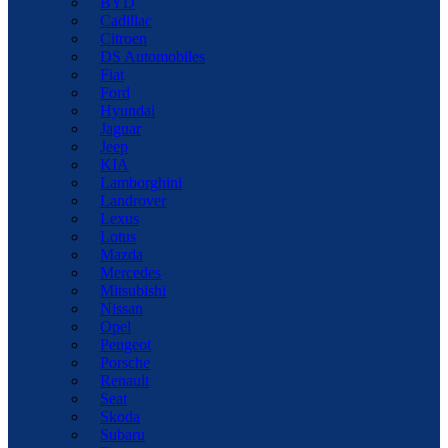
BYD
Cadillac
Citroen
DS Automobiles
Fiat
Ford
Hyundai
Jaguar
Jeep
KIA
Lamborghini
Landrover
Lexus
Lotus
Mazda
Mercedes
Mitsubishi
Nissan
Opel
Peugeot
Porsche
Renault
Seat
Skoda
Subaru