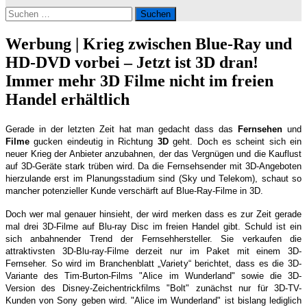
Suchen
nach:
Werbung | Krieg zwischen Blue-Ray und
HD-DVD vorbei – Jetzt ist 3D dran!
Immer mehr 3D Filme nicht im freien
Handel erhältlich
Gerade in der letzten Zeit hat man gedacht dass das
Fernsehen
und
Filme
gucken eindeutig in Richtung
3D
geht. Doch es scheint sich ein
neuer Krieg der Anbieter anzubahnen, der das Vergnügen und die Kauflust
auf 3D-Geräte stark trüben wird. Da die Fernsehsender mit 3D-Angeboten
hierzulande erst im Planungsstadium sind (Sky und Telekom), schaut so
mancher potenzieller Kunde verschärft auf Blue-Ray-Filme in 3D.
Doch wer mal genauer hinsieht, der wird merken dass es zur Zeit gerade
mal drei 3D-Filme auf Blu-ray Disc im freien Handel gibt. Schuld ist ein
sich anbahnender Trend der Fernsehhersteller. Sie verkaufen die
attraktivsten 3D-Blu-ray-Filme derzeit nur im Paket mit einem 3D-
Fernseher. So wird im Branchenblatt „Variety“ berichtet, dass es die 3D-
Variante des Tim-Burton-Films "Alice im Wunderland" sowie die 3D-
Version des Disney-Zeichentrickfilms "Bolt" zunächst nur für 3D-TV-
Kunden von Sony geben wird. "Alice im Wunderland" ist bislang lediglich