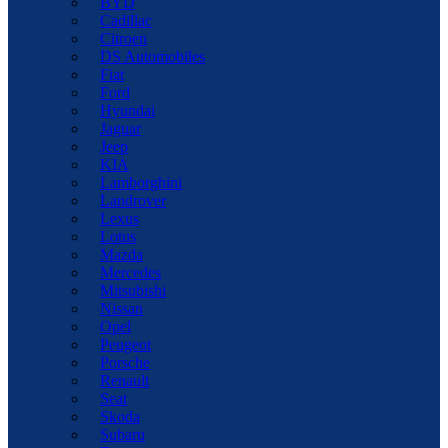
BYD
Cadillac
Citroen
DS Automobiles
Fiat
Ford
Hyundai
Jaguar
Jeep
KIA
Lamborghini
Landrover
Lexus
Lotus
Mazda
Mercedes
Mitsubishi
Nissan
Opel
Peugeot
Porsche
Renault
Seat
Skoda
Subaru