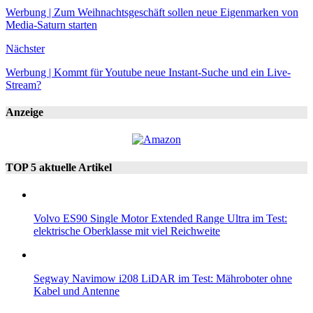
Werbung | Zum Weihnachtsgeschäft sollen neue Eigenmarken von
Media-Saturn starten
Nächster
Werbung | Kommt für Youtube neue Instant-Suche und ein Live-
Stream?
Anzeige
TOP 5 aktuelle Artikel
Volvo ES90 Single Motor Extended Range Ultra im Test:
elektrische Oberklasse mit viel Reichweite
Segway Navimow i208 LiDAR im Test: Mähroboter ohne
Kabel und Antenne