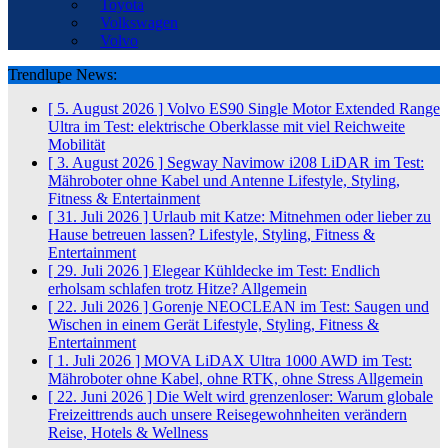
Toyota
Volkswagen
Volvo
Trendlupe News:
[ 5. August 2026 ]
Volvo ES90 Single Motor Extended Range
Ultra im Test: elektrische Oberklasse mit viel Reichweite
Mobilität
[ 3. August 2026 ]
Segway Navimow i208 LiDAR im Test:
Mähroboter ohne Kabel und Antenne
Lifestyle, Styling,
Fitness & Entertainment
[ 31. Juli 2026 ]
Urlaub mit Katze: Mitnehmen oder lieber zu
Hause betreuen lassen?
Lifestyle, Styling, Fitness &
Entertainment
[ 29. Juli 2026 ]
Elegear Kühldecke im Test: Endlich
erholsam schlafen trotz Hitze?
Allgemein
[ 22. Juli 2026 ]
Gorenje NEOCLEAN im Test: Saugen und
Wischen in einem Gerät
Lifestyle, Styling, Fitness &
Entertainment
[ 1. Juli 2026 ]
MOVA LiDAX Ultra 1000 AWD im Test:
Mähroboter ohne Kabel, ohne RTK, ohne Stress
Allgemein
[ 22. Juni 2026 ]
Die Welt wird grenzenloser: Warum globale
Freizeittrends auch unsere Reisegewohnheiten verändern
Reise, Hotels & Wellness