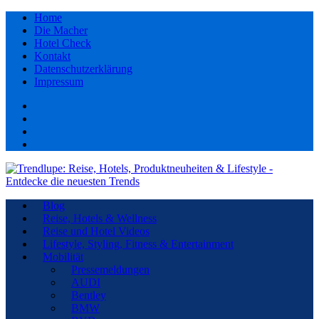
Home
Die Macher
Hotel Check
Kontakt
Datenschutzerklärung
Impressum
Facebook
youtube
Instagram
Pinterest
Blog
Reise, Hotels & Wellness
Reise und Hotel Videos
Lifestyle, Styling, Fitness & Entertainment
Mobilität
Pressemeldungen
AUDI
Bentley
BMW