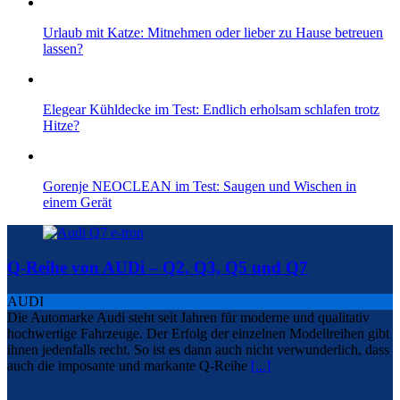
Urlaub mit Katze: Mitnehmen oder lieber zu Hause betreuen
lassen?
Elegear Kühldecke im Test: Endlich erholsam schlafen trotz
Hitze?
Gorenje NEOCLEAN im Test: Saugen und Wischen in
einem Gerät
Q-Reihe von AUDi – Q2, Q3, Q5 und Q7
AUDI
Die Automarke Audi steht seit Jahren für moderne und qualitativ
hochwertige Fahrzeuge. Der Erfolg der einzelnen Modellreihen gibt
ihnen jedenfalls recht. So ist es dann auch nicht verwunderlich, dass
auch die imposante und markante Q-Reihe
[...]