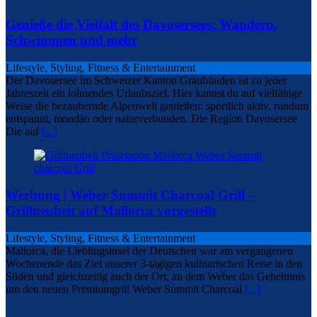
Genieße die Vielfalt des Davosersees: Wandern,
Schwimmen und mehr
Lifestyle, Styling, Fitness & Entertainment
Der Davosersee im Schweizer Kanton Graubünden ist zu jeder
Jahreszeit ein lohnendes Urlaubsziel. Hier kannst du auf vielfältige
Weise die bezaubernde Alpenwelt genießen: sportlich aktiv, rundum
entspannt, mondän oder naturverbunden. Die Region Davosersee
Die auf
[...]
Werbung | Weber Summit Charcoal Grill –
Grillneuheit auf Mallorca vorgestellt
Lifestyle, Styling, Fitness & Entertainment
Mallorca, die Lieblingsinsel der Deutschen war am vergangenen
Wochenende das Ziel unserer 3-tägigen kulinarischen Reise in den
Süden und gleichzeitig auch der Ort, an dem Weber das Geheimnis
um den neuen Premiumgrill Weber Summit Charcoal
[...]