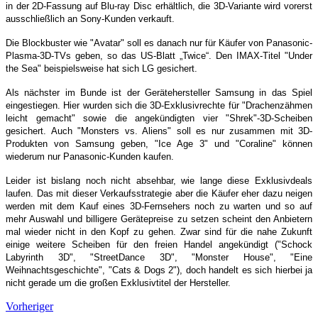
in der 2D-Fassung auf Blu-ray Disc erhältlich, die 3D-Variante wird vorerst
ausschließlich an Sony-Kunden verkauft.
Die Blockbuster wie "Avatar" soll es danach nur für Käufer von Panasonic-
Plasma-3D-TVs geben, so das US-Blatt „Twice“. Den IMAX-Titel "Under
the Sea" beispielsweise hat sich LG gesichert.
Als nächster im Bunde ist der Gerätehersteller Samsung in das Spiel
eingestiegen. Hier wurden sich die 3D-Exklusivrechte für "Drachenzähmen
leicht gemacht" sowie die angekündigten vier "Shrek"-3D-Scheiben
gesichert. Auch "Monsters vs. Aliens" soll es nur zusammen mit 3D-
Produkten von Samsung geben, "Ice Age 3" und "Coraline" können
wiederum nur Panasonic-Kunden kaufen.
Leider ist bislang noch nicht absehbar, wie lange diese Exklusivdeals
laufen. Das mit dieser Verkaufsstrategie aber die Käufer eher dazu neigen
werden mit dem Kauf eines 3D-Fernsehers noch zu warten und so auf
mehr Auswahl und billigere Gerätepreise zu setzen scheint den Anbietern
mal wieder nicht in den Kopf zu gehen. Zwar sind für die nahe Zukunft
einige weitere Scheiben für den freien Handel angekündigt ("Schock
Labyrinth 3D", "StreetDance 3D", "Monster House", "Eine
Weihnachtsgeschichte", "Cats & Dogs 2"), doch handelt es sich hierbei ja
nicht gerade um die großen Exklusivtitel der Hersteller.
Vorheriger