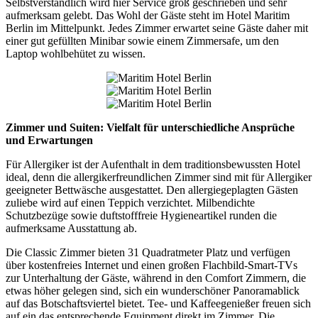
Selbstverständlich wird hier Service groß geschrieben und sehr
aufmerksam gelebt. Das Wohl der Gäste steht im Hotel Maritim
Berlin im Mittelpunkt. Jedes Zimmer erwartet seine Gäste daher mit
einer gut gefüllten Minibar sowie einem Zimmersafe, um den
Laptop wohlbehütet zu wissen.
Zimmer und Suiten: Vielfalt für unterschiedliche Ansprüche
und Erwartungen
Für Allergiker ist der Aufenthalt in dem traditionsbewussten Hotel
ideal, denn die allergikerfreundlichen Zimmer sind mit für Allergiker
geeigneter Bettwäsche ausgestattet. Den allergiegeplagten Gästen
zuliebe wird auf einen Teppich verzichtet. Milbendichte
Schutzbezüge sowie duftstofffreie Hygieneartikel runden die
aufmerksame Ausstattung ab.
Die Classic Zimmer bieten 31 Quadratmeter Platz und verfügen
über kostenfreies Internet und einen großen Flachbild-Smart-TVs
zur Unterhaltung der Gäste, während in den Comfort Zimmern, die
etwas höher gelegen sind, sich ein wunderschöner Panoramablick
auf das Botschaftsviertel bietet. Tee- und Kaffeegenießer freuen sich
auf ein das entsprechende Equipment direkt im Zimmer. Die