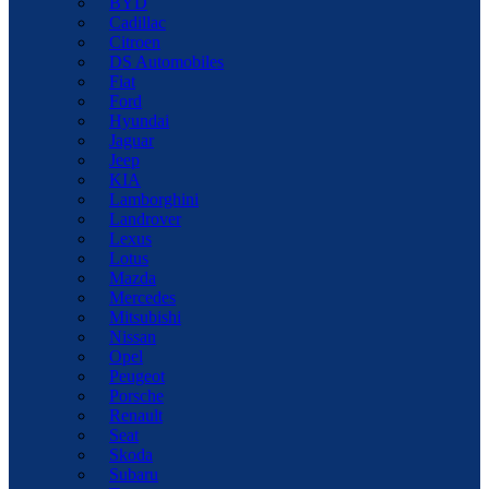
BYD
Cadillac
Citroen
DS Automobiles
Fiat
Ford
Hyundai
Jaguar
Jeep
KIA
Lamborghini
Landrover
Lexus
Lotus
Mazda
Mercedes
Mitsubishi
Nissan
Opel
Peugeot
Porsche
Renault
Seat
Skoda
Subaru