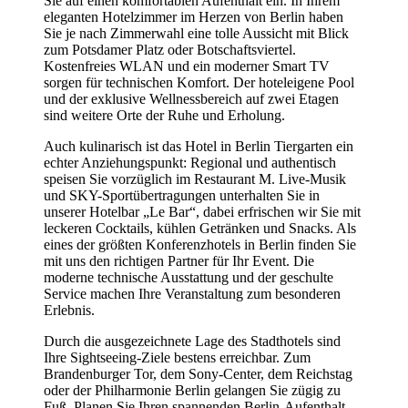
Sie auf einen komfortablen Aufenthalt ein. In Ihrem
eleganten Hotelzimmer im Herzen von Berlin haben
Sie je nach Zimmerwahl eine tolle Aussicht mit Blick
zum Potsdamer Platz oder Botschaftsviertel.
Kostenfreies WLAN und ein moderner Smart TV
sorgen für technischen Komfort. Der hoteleigene Pool
und der exklusive Wellnessbereich auf zwei Etagen
sind weitere Orte der Ruhe und Erholung.
Auch kulinarisch ist das Hotel in Berlin Tiergarten ein
echter Anziehungspunkt: Regional und authentisch
speisen Sie vorzüglich im Restaurant M. Live-Musik
und SKY-Sportübertragungen unterhalten Sie in
unserer Hotelbar „Le Bar“, dabei erfrischen wir Sie mit
leckeren Cocktails, kühlen Getränken und Snacks. Als
eines der größten Konferenzhotels in Berlin finden Sie
mit uns den richtigen Partner für Ihr Event. Die
moderne technische Ausstattung und der geschulte
Service machen Ihre Veranstaltung zum besonderen
Erlebnis.
Durch die ausgezeichnete Lage des Stadthotels sind
Ihre Sightseeing-Ziele bestens erreichbar. Zum
Brandenburger Tor, dem Sony-Center, dem Reichstag
oder der Philharmonie Berlin gelangen Sie zügig zu
Fuß. Planen Sie Ihren spannenden Berlin-Aufenthalt