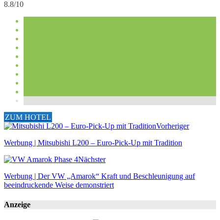
8.8/10
ZUM HOTEL
Vorheriger
Werbung | Mitsubishi L200 – Euro-Pick-Up mit Tradition
Nächster
Werbung | Der VW „Amarok“ Kraft und Beschleunigung auf
beeindruckende Weise demonstriert
Anzeige