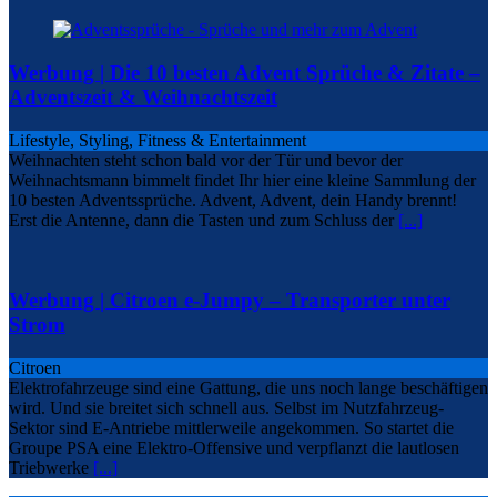
Werbung | Die 10 besten Advent Sprüche & Zitate –
Adventszeit & Weihnachtszeit
Lifestyle, Styling, Fitness & Entertainment
Weihnachten steht schon bald vor der Tür und bevor der
Weihnachtsmann bimmelt findet Ihr hier eine kleine Sammlung der
10 besten Adventssprüche. Advent, Advent, dein Handy brennt!
Erst die Antenne, dann die Tasten und zum Schluss der
[...]
Werbung | Citroen e-Jumpy – Transporter unter
Strom
Citroen
Elektrofahrzeuge sind eine Gattung, die uns noch lange beschäftigen
wird. Und sie breitet sich schnell aus. Selbst im Nutzfahrzeug-
Sektor sind E-Antriebe mittlerweile angekommen. So startet die
Groupe PSA eine Elektro-Offensive und verpflanzt die lautlosen
Triebwerke
[...]