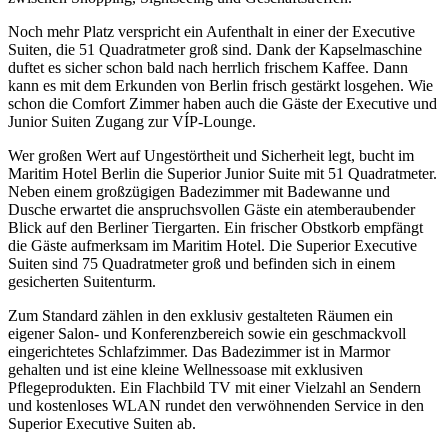
Noch mehr Platz verspricht ein Aufenthalt in einer der Executive
Suiten, die 51 Quadratmeter groß sind. Dank der Kapselmaschine
duftet es sicher schon bald nach herrlich frischem Kaffee. Dann
kann es mit dem Erkunden von Berlin frisch gestärkt losgehen. Wie
schon die Comfort Zimmer haben auch die Gäste der Executive und
Junior Suiten Zugang zur VÍP-Lounge.
Wer großen Wert auf Ungestörtheit und Sicherheit legt, bucht im
Maritim Hotel Berlin die Superior Junior Suite mit 51 Quadratmeter.
Neben einem großzügigen Badezimmer mit Badewanne und
Dusche erwartet die anspruchsvollen Gäste ein atemberaubender
Blick auf den Berliner Tiergarten. Ein frischer Obstkorb empfängt
die Gäste aufmerksam im Maritim Hotel. Die Superior Executive
Suiten sind 75 Quadratmeter groß und befinden sich in einem
gesicherten Suitenturm.
Zum Standard zählen in den exklusiv gestalteten Räumen ein
eigener Salon- und Konferenzbereich sowie ein geschmackvoll
eingerichtetes Schlafzimmer. Das Badezimmer ist in Marmor
gehalten und ist eine kleine Wellnessoase mit exklusiven
Pflegeprodukten. Ein Flachbild TV mit einer Vielzahl an Sendern
und kostenloses WLAN rundet den verwöhnenden Service in den
Superior Executive Suiten ab.