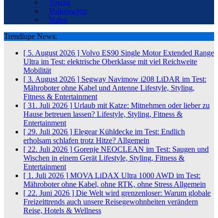
Toyota
Volkswagen
Volvo
Trendlupe News:
[ 5. August 2026 ]
Volvo ES90 Single Motor Extended Range
Ultra im Test: elektrische Oberklasse mit viel Reichweite
Mobilität
[ 3. August 2026 ]
Segway Navimow i208 LiDAR im Test:
Mähroboter ohne Kabel und Antenne
Lifestyle, Styling,
Fitness & Entertainment
[ 31. Juli 2026 ]
Urlaub mit Katze: Mitnehmen oder lieber zu
Hause betreuen lassen?
Lifestyle, Styling, Fitness &
Entertainment
[ 29. Juli 2026 ]
Elegear Kühldecke im Test: Endlich
erholsam schlafen trotz Hitze?
Allgemein
[ 22. Juli 2026 ]
Gorenje NEOCLEAN im Test: Saugen und
Wischen in einem Gerät
Lifestyle, Styling, Fitness &
Entertainment
[ 1. Juli 2026 ]
MOVA LiDAX Ultra 1000 AWD im Test:
Mähroboter ohne Kabel, ohne RTK, ohne Stress
Allgemein
[ 22. Juni 2026 ]
Die Welt wird grenzenloser: Warum globale
Freizeittrends auch unsere Reisegewohnheiten verändern
Reise, Hotels & Wellness