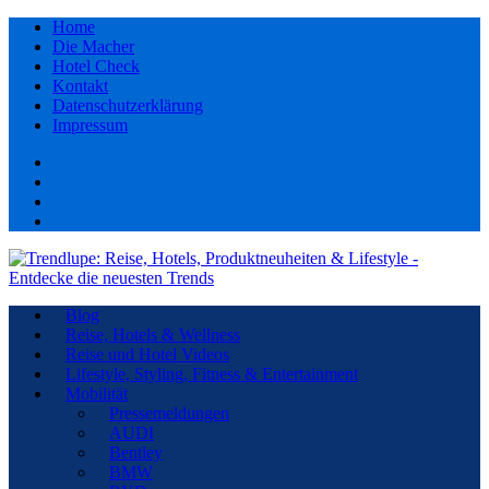
Home
Die Macher
Hotel Check
Kontakt
Datenschutzerklärung
Impressum
Facebook
youtube
Instagram
Pinterest
Blog
Reise, Hotels & Wellness
Reise und Hotel Videos
Lifestyle, Styling, Fitness & Entertainment
Mobilität
Pressemeldungen
AUDI
Bentley
BMW