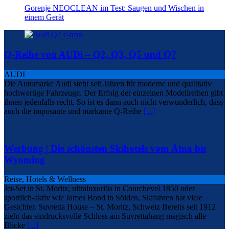
Gorenje NEOCLEAN im Test: Saugen und Wischen in
einem Gerät
Q-Reihe von AUDi – Q2, Q3, Q5 und Q7
AUDI
Die Automarke Audi steht seit Jahren für moderne und qualitativ
hochwertige Fahrzeuge. Der Erfolg der einzelnen Modellreihen gibt
ihnen jedenfalls recht. So ist es dann auch nicht verwunderlich, dass
auch die imposante und markante Q-Reihe
[...]
Werbung | Die schönsten Skihotels vom Ätna bis
Wyoming
Reise, Hotels & Wellness
Jet-Set in St. Moritz, ultraluxuriös in Courchevel 1850 oder
sportlich-aktiv wie James Bond in Sölden, Skifahren hat viele
Gesichter. Suvretta House – St. Moritz, Schweiz Bereits seit 1912
zieht das eindrucksvolle Schloss am Suvrettahang magisch alle
Blicke
[...]