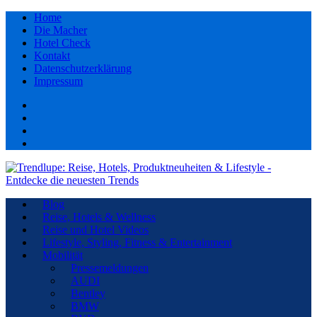
Home
Die Macher
Hotel Check
Kontakt
Datenschutzerklärung
Impressum
Facebook
youtube
Instagram
Pinterest
Blog
Reise, Hotels & Wellness
Reise und Hotel Videos
Lifestyle, Styling, Fitness & Entertainment
Mobilität
Pressemeldungen
AUDI
Bentley
BMW