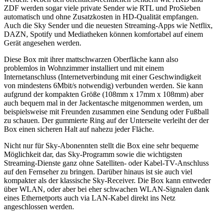
ZDF werden sogar viele private Sender wie RTL und ProSieben
automatisch und ohne Zusatzkosten in HD-Qualität empfangen.
Auch die Sky Sender und die neuesten Streaming-Apps wie Netflix,
DAZN, Spotify und Mediatheken können komfortabel auf einem
Gerät angesehen werden.
Diese Box mit ihrer mattschwarzen Oberfläche kann also
problemlos in Wohnzimmer installiert und mit einem
Internetanschluss (Internetverbindung mit einer Geschwindigkeit
von mindestens 6Mbit/s notwendig) verbunden werden. Sie kann
aufgrund der kompakten Größe (108mm x 17mm x 108mm) aber
auch bequem mal in der Jackentasche mitgenommen werden, um
beispielsweise mit Freunden zusammen eine Sendung oder Fußball
zu schauen. Der gummierte Ring auf der Unterseite verleiht der der
Box einen sicheren Halt auf nahezu jeder Fläche.
Nicht nur für Sky-Abonennten stellt die Box eine sehr bequeme
Möglichkeit dar, das Sky-Programm sowie die wichtigsten
Streaming-Dienste ganz ohne Satelliten- oder Kabel-TV-Anschluss
auf den Fernseher zu bringen. Darüber hinaus ist sie auch viel
kompakter als der klassische Sky-Receiver. Die Box kann entweder
über WLAN, oder aber bei eher schwachen WLAN-Signalen dank
eines Ethernetports auch via LAN-Kabel direkt ins Netz
angeschlossen werden.