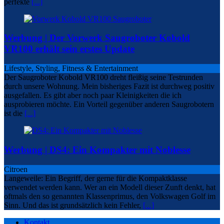
perfekte
[...]
Werbung | Der Vorwerk Saugroboter Kobold
VR100 erhält sein erstes Update
Lifestyle, Styling, Fitness & Entertainment
Der Saugroboter Kobold VR100 dreht fleißig seine Testrunden
durch unsere Wohnung. Mein bisheriges Fazit ist durchweg positiv
ausgefallen. Es gibt aber noch paar Kleinigkeiten die ich
ausprobieren möchte. Ein Vorteil gegenüber anderen Saugrobotern
ist die
[...]
Werbung | DS4: Ein Kompakter mit Noblesse
Citroen
Langeweile: Ein Begriff, der gerne für die Kompaktklasse
verwendet werden kann. Wer an ein Modell dieser Zunft denkt, hat
oftmals den so genannten Klassenprimus, den Volkswagen Golf im
Sinn. Und das ist grundsätzlich kein Fehler,
[...]
Kontakt