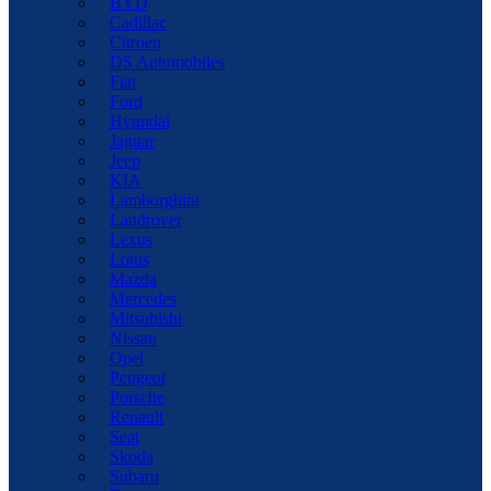
BYD
Cadillac
Citroen
DS Automobiles
Fiat
Ford
Hyundai
Jaguar
Jeep
KIA
Lamborghini
Landrover
Lexus
Lotus
Mazda
Mercedes
Mitsubishi
Nissan
Opel
Peugeot
Porsche
Renault
Seat
Skoda
Subaru