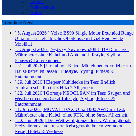
Toyota
Volkswagen
Volvo
Trendlupe News:
[ 5. August 2026 ]
Volvo ES90 Single Motor Extended Range
Ultra im Test: elektrische Oberklasse mit viel Reichweite
Mobilität
[ 3. August 2026 ]
Segway Navimow i208 LiDAR im Test:
Mähroboter ohne Kabel und Antenne
Lifestyle, Styling,
Fitness & Entertainment
[ 31. Juli 2026 ]
Urlaub mit Katze: Mitnehmen oder lieber zu
Hause betreuen lassen?
Lifestyle, Styling, Fitness &
Entertainment
[ 29. Juli 2026 ]
Elegear Kühldecke im Test: Endlich
erholsam schlafen trotz Hitze?
Allgemein
[ 22. Juli 2026 ]
Gorenje NEOCLEAN im Test: Saugen und
Wischen in einem Gerät
Lifestyle, Styling, Fitness &
Entertainment
[ 1. Juli 2026 ]
MOVA LiDAX Ultra 1000 AWD im Test:
Mähroboter ohne Kabel, ohne RTK, ohne Stress
Allgemein
[ 22. Juni 2026 ]
Die Welt wird grenzenloser: Warum globale
Freizeittrends auch unsere Reisegewohnheiten verändern
Reise, Hotels & Wellness