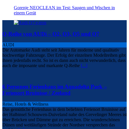
Gorenje NEOCLEAN im Test: Saugen und Wischen in
einem Gerät
Q-Reihe von AUDi – Q2, Q3, Q5 und Q7
AUDI
Die Automarke Audi steht seit Jahren für moderne und qualitativ
hochwertige Fahrzeuge. Der Erfolg der einzelnen Modellreihen gibt
ihnen jedenfalls recht. So ist es dann auch nicht verwunderlich, dass
auch die imposante und markante Q-Reihe
[...]
6 Personen Ferienhaus im Aquadelta Park –
Ferienort Bruinisse / Zeeland
Reise, Hotels & Wellness
Das gemütliche Ferienhaus in dem beliebten Ferienort Bruinisse auf
der Halbinsel Schouwen-Duiveland nahe des Grevelinger Meeres ist
über Brücken und Dämme gut zu erreichen. Die wunderschönen
Dünen und weitläufigen Strände der Nordsee versprechen das