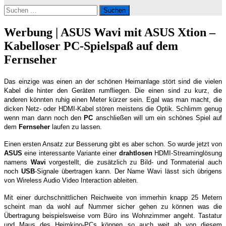
Suchen
nach:
Werbung | ASUS Wavi mit ASUS Xtion –
Kabelloser PC-Spielspaß auf dem
Fernseher
Das einzige was einen an der schönen Heimanlage stört sind die vielen
Kabel die hinter den Geräten rumfliegen. Die einen sind zu kurz, die
anderen könnten ruhig einen Meter kürzer sein. Egal was man macht, die
dicken Netz- oder HDMI-Kabel stören meistens die Optik. Schlimm genug
wenn man dann noch den
PC
anschließen will um ein schönes Spiel auf
dem
Fernseher
laufen zu lassen.
Einen ersten Ansatz zur Besserung gibt es aber schon. So wurde jetzt von
ASUS
eine interessante Variante einer
drahtlosen
HDMI-Streaminglösung
namens
Wavi
vorgestellt, die zusätzlich zu Bild- und Tonmaterial auch
noch
USB
-Signale übertragen kann. Der Name Wavi lässt sich übrigens
von Wireless Audio Video Interaction ableiten.
Mit einer durchschnittlichen Reichweite von immerhin knapp 25 Metern
scheint man da wohl auf Nummer sicher gehen zu können was die
Übertragung beispielsweise vom Büro ins Wohnzimmer angeht. Tastatur
und Maus des Heimkino-PCs können so auch weit ab von diesem