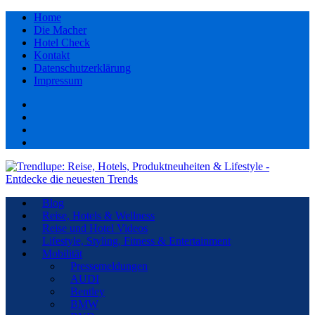
Home
Die Macher
Hotel Check
Kontakt
Datenschutzerklärung
Impressum
Facebook
youtube
Instagram
Pinterest
Blog
Reise, Hotels & Wellness
Reise und Hotel Videos
Lifestyle, Styling, Fitness & Entertainment
Mobilität
Pressemeldungen
AUDI
Bentley
BMW