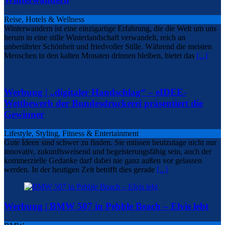
Reise, Hotels & Wellness
Winterwandern ist eine einzigartige Erfahrung, die die Welt um uns
herum in eine stille Winterlandschaft verwandelt, reich an
unberührter Schönheit und friedvoller Stille. Während die meisten
Menschen in den kalten Monaten drinnen bleiben, bietet das
[...]
Werbung | „digitaler Handschlag“ – eIDEE-
Wettbewerb der Bundesdruckerei präsentiert die
Gewinner
Lifestyle, Styling, Fitness & Entertainment
Gute Ideen sind schwer zu finden. Sie müssen heutzutage nicht nur
innovativ, zukunftsweisend und begeisterungsfähig sein, auch der
kommerzielle Gedanke darf dabei nie ganz außen vor gelassen
werden. In der heutigen Zeit betrifft dies gerade
[...]
Werbung | BMW 507 in Pebble Beach – Elvis lebt