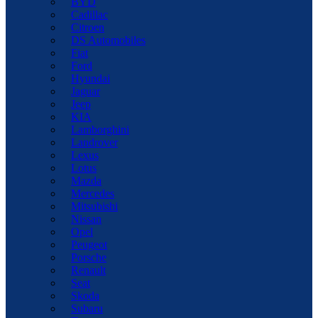
BYD
Cadillac
Citroen
DS Automobiles
Fiat
Ford
Hyundai
Jaguar
Jeep
KIA
Lamborghini
Landrover
Lexus
Lotus
Mazda
Mercedes
Mitsubishi
Nissan
Opel
Peugeot
Porsche
Renault
Seat
Skoda
Subaru