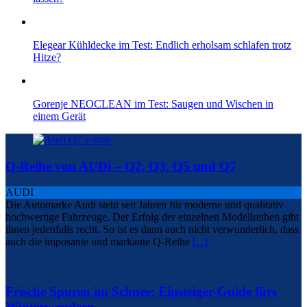
Elegear Kühldecke im Test: Endlich erholsam schlafen trotz
Hitze?
Gorenje NEOCLEAN im Test: Saugen und Wischen in
einem Gerät
Q-Reihe von AUDi – Q2, Q3, Q5 und Q7
AUDI
Die Automarke Audi steht seit Jahren für moderne und qualitativ
hochwertige Fahrzeuge. Der Erfolg der einzelnen Modellreihen gibt
ihnen jedenfalls recht. So ist es dann auch nicht verwunderlich, dass
auch die imposante und markante Q-Reihe
[...]
Frische Spuren im Schnee: Einsteiger-Guide fürs
Winterwandern