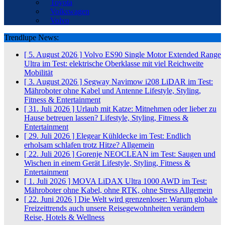
Toyota
Volkswagen
Volvo
Trendlupe News:
[ 5. August 2026 ]
Volvo ES90 Single Motor Extended Range
Ultra im Test: elektrische Oberklasse mit viel Reichweite
Mobilität
[ 3. August 2026 ]
Segway Navimow i208 LiDAR im Test:
Mähroboter ohne Kabel und Antenne
Lifestyle, Styling,
Fitness & Entertainment
[ 31. Juli 2026 ]
Urlaub mit Katze: Mitnehmen oder lieber zu
Hause betreuen lassen?
Lifestyle, Styling, Fitness &
Entertainment
[ 29. Juli 2026 ]
Elegear Kühldecke im Test: Endlich
erholsam schlafen trotz Hitze?
Allgemein
[ 22. Juli 2026 ]
Gorenje NEOCLEAN im Test: Saugen und
Wischen in einem Gerät
Lifestyle, Styling, Fitness &
Entertainment
[ 1. Juli 2026 ]
MOVA LiDAX Ultra 1000 AWD im Test:
Mähroboter ohne Kabel, ohne RTK, ohne Stress
Allgemein
[ 22. Juni 2026 ]
Die Welt wird grenzenloser: Warum globale
Freizeittrends auch unsere Reisegewohnheiten verändern
Reise, Hotels & Wellness