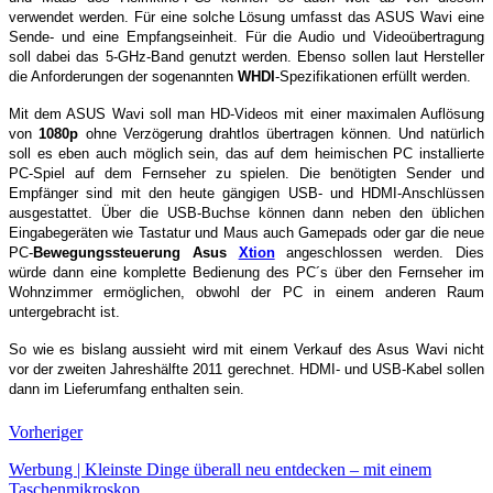
verwendet werden. Für eine solche Lösung umfasst das ASUS Wavi eine
Sende- und eine Empfangseinheit. Für die Audio und Videoübertragung
soll dabei das 5-GHz-Band genutzt werden. Ebenso sollen laut Hersteller
die Anforderungen der sogenannten
WHDI
-Spezifikationen erfüllt werden.
Mit dem ASUS Wavi soll man HD-Videos mit einer maximalen Auflösung
von
1080p
ohne Verzögerung drahtlos übertragen können. Und natürlich
soll es eben auch möglich sein, das auf dem heimischen PC installierte
PC-Spiel auf dem Fernseher zu spielen. Die benötigten Sender und
Empfänger sind mit den heute gängigen USB- und HDMI-Anschlüssen
ausgestattet. Über die USB-Buchse können dann neben den üblichen
Eingabegeräten wie Tastatur und Maus auch Gamepads oder gar die neue
PC-
Bewegungssteuerung
Asus
Xtion
angeschlossen werden. Dies
würde dann eine komplette Bedienung des PC´s über den Fernseher im
Wohnzimmer ermöglichen, obwohl der PC in einem anderen Raum
untergebracht ist.
So wie es bislang aussieht wird mit einem Verkauf des Asus Wavi nicht
vor der zweiten Jahreshälfte 2011 gerechnet. HDMI- und USB-Kabel sollen
dann im Lieferumfang enthalten sein.
Vorheriger
Werbung | Kleinste Dinge überall neu entdecken – mit einem
Taschenmikroskop