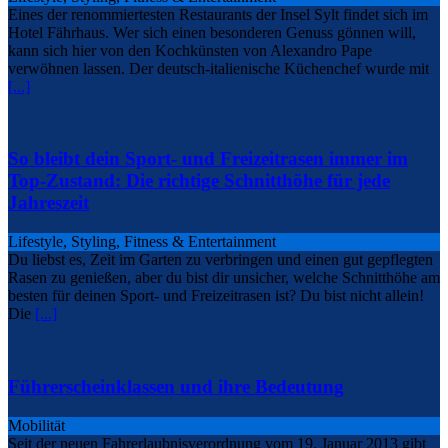
Eines der renommiertesten Restaurants der Insel Sylt findet sich im
Hotel Fährhaus. Wer sich einen besonderen Genuss gönnen will,
kann sich hier von den Kochkünsten von Alexandro Pape
verwöhnen lassen. Der deutsch-italienische Küchenchef wurde mit
[...]
So bleibt dein Sport- und Freizeitrasen immer im
Top-Zustand: Die richtige Schnitthöhe für jede
Jahreszeit
Lifestyle, Styling, Fitness & Entertainment
Du liebst es, Zeit im Garten zu verbringen und einen gut gepflegten
Rasen zu genießen, aber du bist dir unsicher, welche Schnitthöhe am
besten für deinen Sport- und Freizeitrasen ist? Du bist nicht allein!
Die
[...]
Führerscheinklassen und ihre Bedeutung
Mobilität
Seit der neuen Fahrerlaubnisverordnung vom 19. Januar 2013 gibt