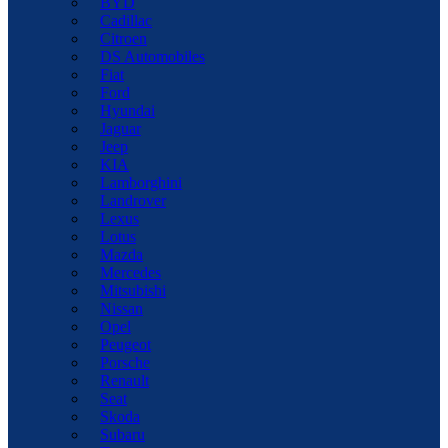
BYD
Cadillac
Citroen
DS Automobiles
Fiat
Ford
Hyundai
Jaguar
Jeep
KIA
Lamborghini
Landrover
Lexus
Lotus
Mazda
Mercedes
Mitsubishi
Nissan
Opel
Peugeot
Porsche
Renault
Seat
Skoda
Subaru