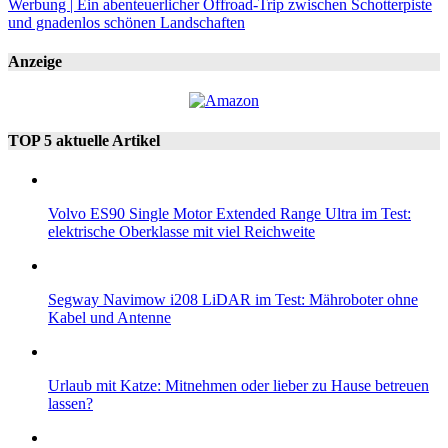
Werbung | Ein abenteuerlicher Offroad-Trip zwischen Schotterpiste
und gnadenlos schönen Landschaften
Anzeige
TOP 5 aktuelle Artikel
Volvo ES90 Single Motor Extended Range Ultra im Test:
elektrische Oberklasse mit viel Reichweite
Segway Navimow i208 LiDAR im Test: Mähroboter ohne
Kabel und Antenne
Urlaub mit Katze: Mitnehmen oder lieber zu Hause betreuen
lassen?