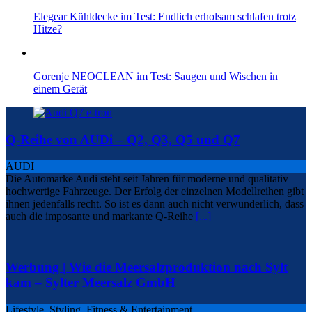
Elegear Kühldecke im Test: Endlich erholsam schlafen trotz
Hitze?
Gorenje NEOCLEAN im Test: Saugen und Wischen in
einem Gerät
Q-Reihe von AUDi – Q2, Q3, Q5 und Q7
AUDI
Die Automarke Audi steht seit Jahren für moderne und qualitativ
hochwertige Fahrzeuge. Der Erfolg der einzelnen Modellreihen gibt
ihnen jedenfalls recht. So ist es dann auch nicht verwunderlich, dass
auch die imposante und markante Q-Reihe
[...]
Werbung | Wie die Meersalzproduktion nach Sylt
kam – Sylter Meersalz GmbH
Lifestyle, Styling, Fitness & Entertainment