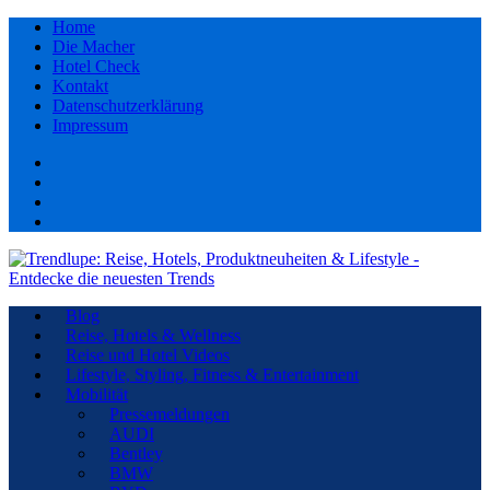
Home
Die Macher
Hotel Check
Kontakt
Datenschutzerklärung
Impressum
Facebook
youtube
Instagram
Pinterest
Blog
Reise, Hotels & Wellness
Reise und Hotel Videos
Lifestyle, Styling, Fitness & Entertainment
Mobilität
Pressemeldungen
AUDI
Bentley
BMW