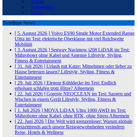
Toyota
Volkswagen
Volvo
Trendlupe News:
[ 5. August 2026 ]
Volvo ES90 Single Motor Extended Range
Ultra im Test: elektrische Oberklasse mit viel Reichweite
Mobilität
[ 3. August 2026 ]
Segway Navimow i208 LiDAR im Test:
Mähroboter ohne Kabel und Antenne
Lifestyle, Styling,
Fitness & Entertainment
[ 31. Juli 2026 ]
Urlaub mit Katze: Mitnehmen oder lieber zu
Hause betreuen lassen?
Lifestyle, Styling, Fitness &
Entertainment
[ 29. Juli 2026 ]
Elegear Kühldecke im Test: Endlich
erholsam schlafen trotz Hitze?
Allgemein
[ 22. Juli 2026 ]
Gorenje NEOCLEAN im Test: Saugen und
Wischen in einem Gerät
Lifestyle, Styling, Fitness &
Entertainment
[ 1. Juli 2026 ]
MOVA LiDAX Ultra 1000 AWD im Test:
Mähroboter ohne Kabel, ohne RTK, ohne Stress
Allgemein
[ 22. Juni 2026 ]
Die Welt wird grenzenloser: Warum globale
Freizeittrends auch unsere Reisegewohnheiten verändern
Reise, Hotels & Wellness