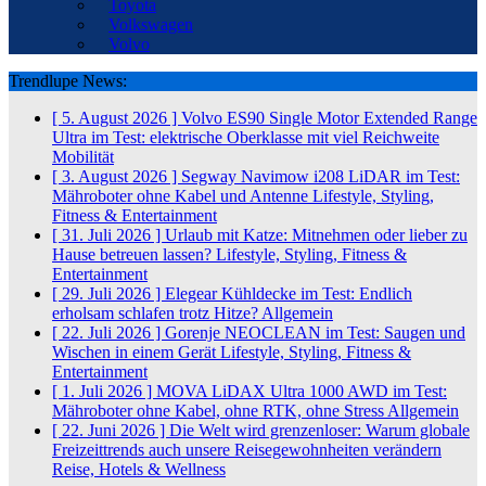
Toyota
Volkswagen
Volvo
Trendlupe News:
[ 5. August 2026 ]
Volvo ES90 Single Motor Extended Range
Ultra im Test: elektrische Oberklasse mit viel Reichweite
Mobilität
[ 3. August 2026 ]
Segway Navimow i208 LiDAR im Test:
Mähroboter ohne Kabel und Antenne
Lifestyle, Styling,
Fitness & Entertainment
[ 31. Juli 2026 ]
Urlaub mit Katze: Mitnehmen oder lieber zu
Hause betreuen lassen?
Lifestyle, Styling, Fitness &
Entertainment
[ 29. Juli 2026 ]
Elegear Kühldecke im Test: Endlich
erholsam schlafen trotz Hitze?
Allgemein
[ 22. Juli 2026 ]
Gorenje NEOCLEAN im Test: Saugen und
Wischen in einem Gerät
Lifestyle, Styling, Fitness &
Entertainment
[ 1. Juli 2026 ]
MOVA LiDAX Ultra 1000 AWD im Test:
Mähroboter ohne Kabel, ohne RTK, ohne Stress
Allgemein
[ 22. Juni 2026 ]
Die Welt wird grenzenloser: Warum globale
Freizeittrends auch unsere Reisegewohnheiten verändern
Reise, Hotels & Wellness