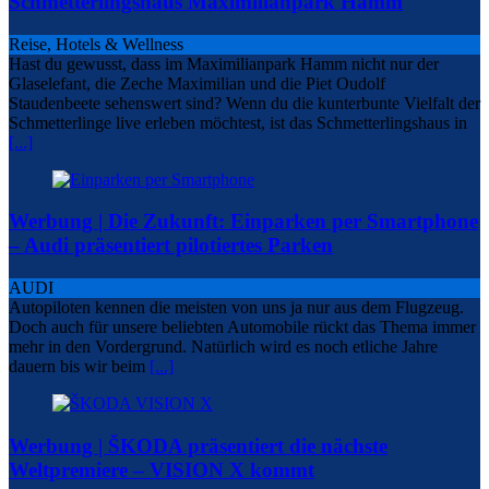
Schmetterlingshaus Maximilianpark Hamm
Reise, Hotels & Wellness
Hast du gewusst, dass im Maximilianpark Hamm nicht nur der
Glaselefant, die Zeche Maximilian und die Piet Oudolf
Staudenbeete sehenswert sind? Wenn du die kunterbunte Vielfalt der
Schmetterlinge live erleben möchtest, ist das Schmetterlingshaus in
[...]
Werbung | Die Zukunft: Einparken per Smartphone
– Audi präsentiert pilotiertes Parken
AUDI
Autopiloten kennen die meisten von uns ja nur aus dem Flugzeug.
Doch auch für unsere beliebten Automobile rückt das Thema immer
mehr in den Vordergrund. Natürlich wird es noch etliche Jahre
dauern bis wir beim
[...]
Werbung | ŠKODA präsentiert die nächste
Weltpremiere – VISION X kommt