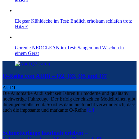
Elegear Kühldecke im Test: Endlich erholsam schlafen trotz
Hitze?
Gorenje NEOCLEAN im Test: Saugen und Wischen in
einem Gerät
Q-Reihe von AUDi – Q2, Q3, Q5 und Q7
AUDI
Die Automarke Audi steht seit Jahren für moderne und qualitativ
hochwertige Fahrzeuge. Der Erfolg der einzelnen Modellreihen gibt
ihnen jedenfalls recht. So ist es dann auch nicht verwunderlich, dass
auch die imposante und markante Q-Reihe
[...]
Schmetterlinge hautnah erleben –