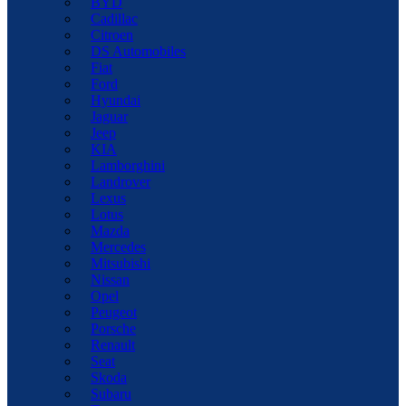
BYD
Cadillac
Citroen
DS Automobiles
Fiat
Ford
Hyundai
Jaguar
Jeep
KIA
Lamborghini
Landrover
Lexus
Lotus
Mazda
Mercedes
Mitsubishi
Nissan
Opel
Peugeot
Porsche
Renault
Seat
Skoda
Subaru