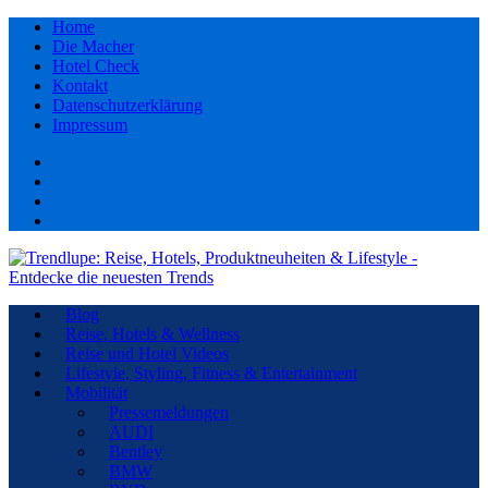
Home
Die Macher
Hotel Check
Kontakt
Datenschutzerklärung
Impressum
Facebook
youtube
Instagram
Pinterest
Blog
Reise, Hotels & Wellness
Reise und Hotel Videos
Lifestyle, Styling, Fitness & Entertainment
Mobilität
Pressemeldungen
AUDI
Bentley
BMW