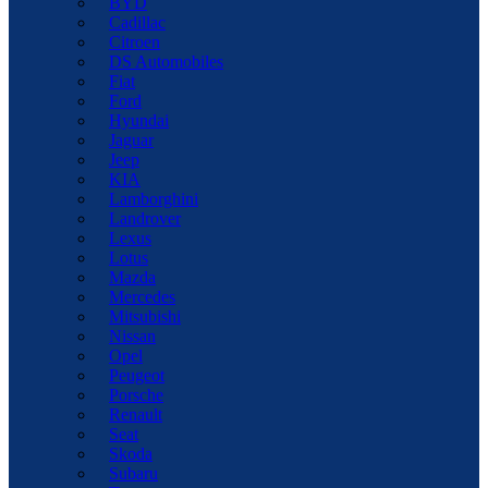
BYD
Cadillac
Citroen
DS Automobiles
Fiat
Ford
Hyundai
Jaguar
Jeep
KIA
Lamborghini
Landrover
Lexus
Lotus
Mazda
Mercedes
Mitsubishi
Nissan
Opel
Peugeot
Porsche
Renault
Seat
Skoda
Subaru