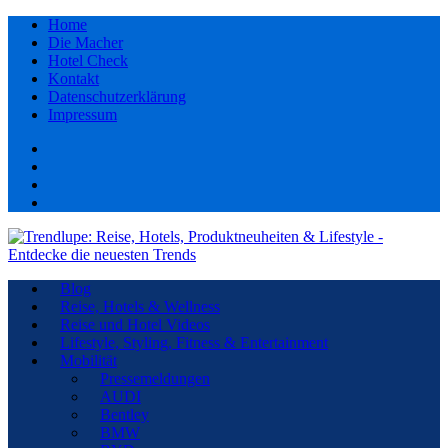
Home
Die Macher
Hotel Check
Kontakt
Datenschutzerklärung
Impressum
Facebook
youtube
Instagram
Pinterest
Blog
Reise, Hotels & Wellness
Reise und Hotel Videos
Lifestyle, Styling, Fitness & Entertainment
Mobilität
Pressemeldungen
AUDI
Bentley
BMW