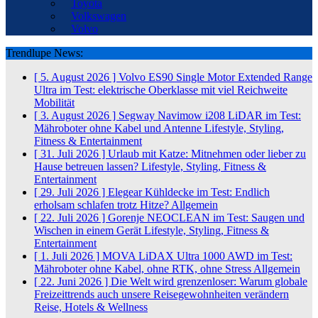
Toyota
Volkswagen
Volvo
Trendlupe News:
[ 5. August 2026 ]
Volvo ES90 Single Motor Extended Range
Ultra im Test: elektrische Oberklasse mit viel Reichweite
Mobilität
[ 3. August 2026 ]
Segway Navimow i208 LiDAR im Test:
Mähroboter ohne Kabel und Antenne
Lifestyle, Styling,
Fitness & Entertainment
[ 31. Juli 2026 ]
Urlaub mit Katze: Mitnehmen oder lieber zu
Hause betreuen lassen?
Lifestyle, Styling, Fitness &
Entertainment
[ 29. Juli 2026 ]
Elegear Kühldecke im Test: Endlich
erholsam schlafen trotz Hitze?
Allgemein
[ 22. Juli 2026 ]
Gorenje NEOCLEAN im Test: Saugen und
Wischen in einem Gerät
Lifestyle, Styling, Fitness &
Entertainment
[ 1. Juli 2026 ]
MOVA LiDAX Ultra 1000 AWD im Test:
Mähroboter ohne Kabel, ohne RTK, ohne Stress
Allgemein
[ 22. Juni 2026 ]
Die Welt wird grenzenloser: Warum globale
Freizeittrends auch unsere Reisegewohnheiten verändern
Reise, Hotels & Wellness