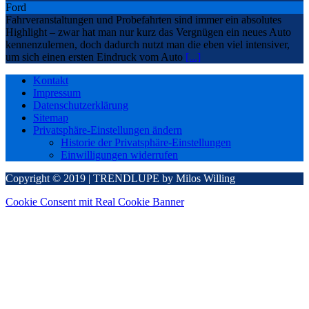
Ford
Fahrveranstaltungen und Probefahrten sind immer ein absolutes
Highlight – zwar hat man nur kurz das Vergnügen ein neues Auto
kennenzulernen, doch dadurch nutzt man die eben viel intensiver,
um sich einen ersten Eindruck vom Auto
[...]
Kontakt
Impressum
Datenschutzerklärung
Sitemap
Privatsphäre-Einstellungen ändern
Historie der Privatsphäre-Einstellungen
Einwilligungen widerrufen
Copyright © 2019 | TRENDLUPE by Milos Willing
Cookie Consent mit Real Cookie Banner