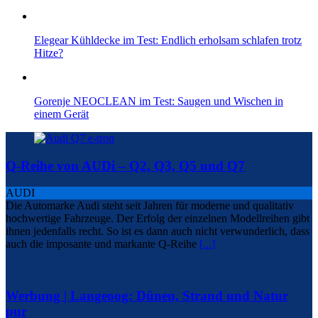
Elegear Kühldecke im Test: Endlich erholsam schlafen trotz
Hitze?
Gorenje NEOCLEAN im Test: Saugen und Wischen in
einem Gerät
Q-Reihe von AUDi – Q2, Q3, Q5 und Q7
AUDI
Die Automarke Audi steht seit Jahren für moderne und qualitativ
hochwertige Fahrzeuge. Der Erfolg der einzelnen Modellreihen gibt
ihnen jedenfalls recht. So ist es dann auch nicht verwunderlich, dass
auch die imposante und markante Q-Reihe
[...]
Werbung | Langeoog: Dünen, Strand und Natur
pur