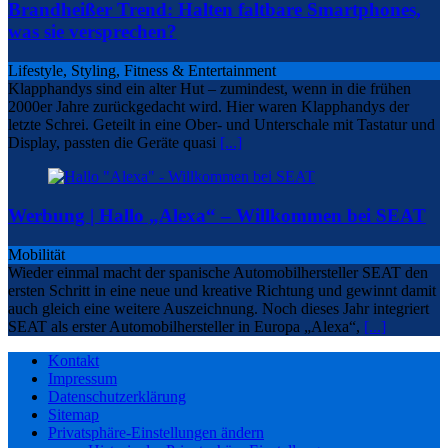
Brandheißer Trend: Halten faltbare Smartphones,
was sie versprechen?
Lifestyle, Styling, Fitness & Entertainment
Klapphandys sind ein alter Hut – zumindest, wenn in die frühen
2000er Jahre zurückgedacht wird. Hier waren Klapphandys der
letzte Schrei. Geteilt in eine Ober- und Unterschale mit Tastatur und
Display, passten die Geräte quasi
[...]
Werbung | Hallo „Alexa“ – Willkommen bei SEAT
Mobilität
Wieder einmal macht der spanische Automobilhersteller SEAT den
ersten Schritt in eine neue und kreative Richtung und gewinnt damit
auch gleich eine weitere Auszeichnung. Noch dieses Jahr integriert
SEAT als erster Automobilhersteller in Europa „Alexa“,
[...]
Kontakt
Impressum
Datenschutzerklärung
Sitemap
Privatsphäre-Einstellungen ändern