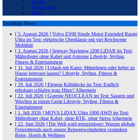
Toyota
Volkswagen
Volvo
Trendlupe News:
[ 5. August 2026 ]
Volvo ES90 Single Motor Extended Range
Ultra im Test: elektrische Oberklasse mit viel Reichweite
Mobilität
[ 3. August 2026 ]
Segway Navimow i208 LiDAR im Test:
Mähroboter ohne Kabel und Antenne
Lifestyle, Styling,
Fitness & Entertainment
[ 31. Juli 2026 ]
Urlaub mit Katze: Mitnehmen oder lieber zu
Hause betreuen lassen?
Lifestyle, Styling, Fitness &
Entertainment
[ 29. Juli 2026 ]
Elegear Kühldecke im Test: Endlich
erholsam schlafen trotz Hitze?
Allgemein
[ 22. Juli 2026 ]
Gorenje NEOCLEAN im Test: Saugen und
Wischen in einem Gerät
Lifestyle, Styling, Fitness &
Entertainment
[ 1. Juli 2026 ]
MOVA LiDAX Ultra 1000 AWD im Test:
Mähroboter ohne Kabel, ohne RTK, ohne Stress
Allgemein
[ 22. Juni 2026 ]
Die Welt wird grenzenloser: Warum globale
Freizeittrends auch unsere Reisegewohnheiten verändern
Reise, Hotels & Wellness