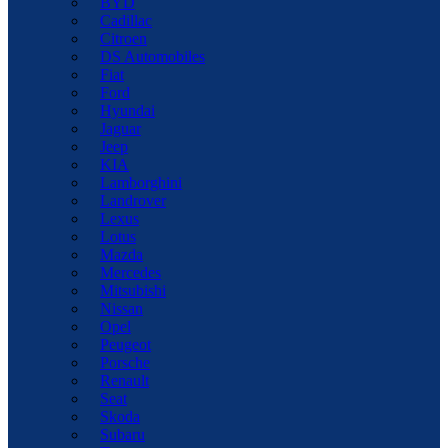
BYD
Cadillac
Citroen
DS Automobiles
Fiat
Ford
Hyundai
Jaguar
Jeep
KIA
Lamborghini
Landrover
Lexus
Lotus
Mazda
Mercedes
Mitsubishi
Nissan
Opel
Peugeot
Porsche
Renault
Seat
Skoda
Subaru