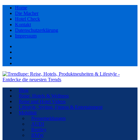
Home
Die Macher
Hotel Check
Kontakt
Datenschutzerklärung
Impressum
Facebook
youtube
Instagram
Pinterest
Blog
Reise, Hotels & Wellness
Reise und Hotel Videos
Lifestyle, Styling, Fitness & Entertainment
Mobilität
Pressemeldungen
AUDI
Bentley
BMW