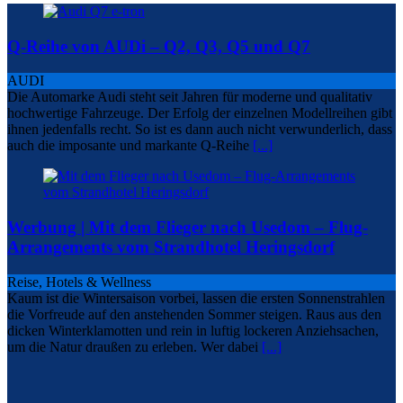
Q-Reihe von AUDi – Q2, Q3, Q5 und Q7
AUDI
Die Automarke Audi steht seit Jahren für moderne und qualitativ
hochwertige Fahrzeuge. Der Erfolg der einzelnen Modellreihen gibt
ihnen jedenfalls recht. So ist es dann auch nicht verwunderlich, dass
auch die imposante und markante Q-Reihe
[...]
Werbung | Mit dem Flieger nach Usedom – Flug-
Arrangements vom Strandhotel Heringsdorf
Reise, Hotels & Wellness
Kaum ist die Wintersaison vorbei, lassen die ersten Sonnenstrahlen
die Vorfreude auf den anstehenden Sommer steigen. Raus aus den
dicken Winterklamotten und rein in luftig lockeren Anziehsachen,
um die Natur draußen zu erleben. Wer dabei
[...]