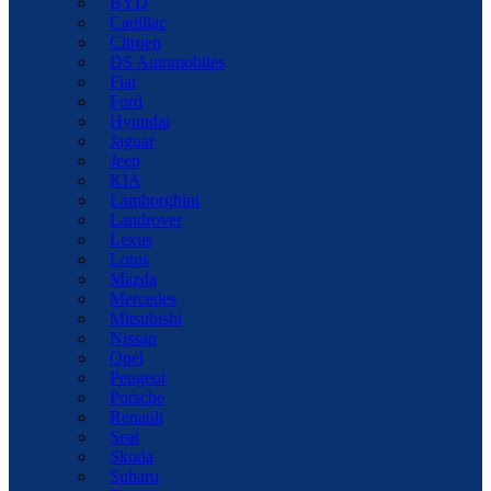
BYD
Cadillac
Citroen
DS Automobiles
Fiat
Ford
Hyundai
Jaguar
Jeep
KIA
Lamborghini
Landrover
Lexus
Lotus
Mazda
Mercedes
Mitsubishi
Nissan
Opel
Peugeot
Porsche
Renault
Seat
Skoda
Subaru