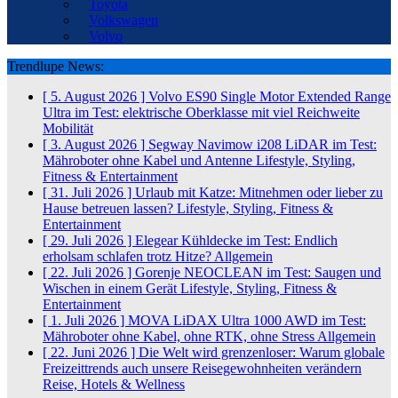
Toyota
Volkswagen
Volvo
Trendlupe News:
[ 5. August 2026 ]
Volvo ES90 Single Motor Extended Range
Ultra im Test: elektrische Oberklasse mit viel Reichweite
Mobilität
[ 3. August 2026 ]
Segway Navimow i208 LiDAR im Test:
Mähroboter ohne Kabel und Antenne
Lifestyle, Styling,
Fitness & Entertainment
[ 31. Juli 2026 ]
Urlaub mit Katze: Mitnehmen oder lieber zu
Hause betreuen lassen?
Lifestyle, Styling, Fitness &
Entertainment
[ 29. Juli 2026 ]
Elegear Kühldecke im Test: Endlich
erholsam schlafen trotz Hitze?
Allgemein
[ 22. Juli 2026 ]
Gorenje NEOCLEAN im Test: Saugen und
Wischen in einem Gerät
Lifestyle, Styling, Fitness &
Entertainment
[ 1. Juli 2026 ]
MOVA LiDAX Ultra 1000 AWD im Test:
Mähroboter ohne Kabel, ohne RTK, ohne Stress
Allgemein
[ 22. Juni 2026 ]
Die Welt wird grenzenloser: Warum globale
Freizeittrends auch unsere Reisegewohnheiten verändern
Reise, Hotels & Wellness