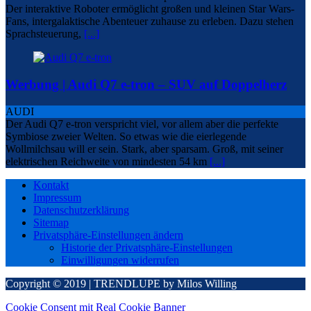
Der interaktive Roboter ermöglicht großen und kleinen Star Wars-
Fans, intergalaktische Abenteuer zuhause zu erleben. Dazu stehen
Sprachsteuerung,
[...]
Werbung | Audi Q7 e-tron – SUV auf Doppelherz
AUDI
Der Audi Q7 e-tron verspricht viel, vor allem aber die perfekte
Symbiose zweier Welten. So etwas wie die eierlegende
Wollmilchsau will er sein. Stark, aber sparsam. Groß, mit seiner
elektrischen Reichweite von mindesten 54 km
[...]
Kontakt
Impressum
Datenschutzerklärung
Sitemap
Privatsphäre-Einstellungen ändern
Historie der Privatsphäre-Einstellungen
Einwilligungen widerrufen
Copyright © 2019 | TRENDLUPE by Milos Willing
Cookie Consent mit Real Cookie Banner