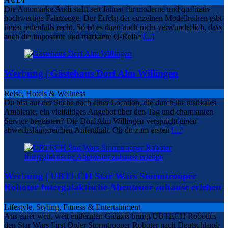
Die Automarke Audi steht seit Jahren für moderne und qualitativ
hochwertige Fahrzeuge. Der Erfolg der einzelnen Modellreihen gibt
ihnen jedenfalls recht. So ist es dann auch nicht verwunderlich, dass
auch die imposante und markante Q-Reihe
[...]
Werbung | Gästehaus Dorf Alm Willingen
Reise, Hotels & Wellness
Du bist auf der Suche nach einer Location, die durch ihr rustikales
Ambiente, ein vielfältiges Angebot über den Tag und charmanten
Service begeistert? Die Dorf Alm Willingen verspricht einen
abwechslungsreichen Aufenthalt. Ob du zum ersten
[...]
Werbung | UBTECH Star Wars Stormtrooper
Roboter Intergalaktische Abenteuer zuhause erleben
Lifestyle, Styling, Fitness & Entertainment
Aus einer weit, weit entfernten Galaxis bringt UBTECH Robotics
den Star Wars First Order Stormtrooper Roboter nach Deutschland.