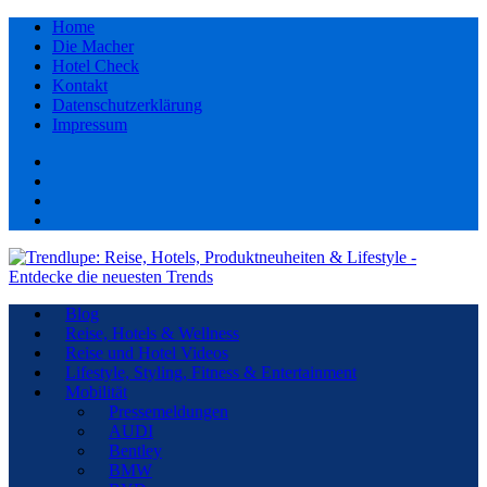
Home
Die Macher
Hotel Check
Kontakt
Datenschutzerklärung
Impressum
Facebook
youtube
Instagram
Pinterest
Blog
Reise, Hotels & Wellness
Reise und Hotel Videos
Lifestyle, Styling, Fitness & Entertainment
Mobilität
Pressemeldungen
AUDI
Bentley
BMW