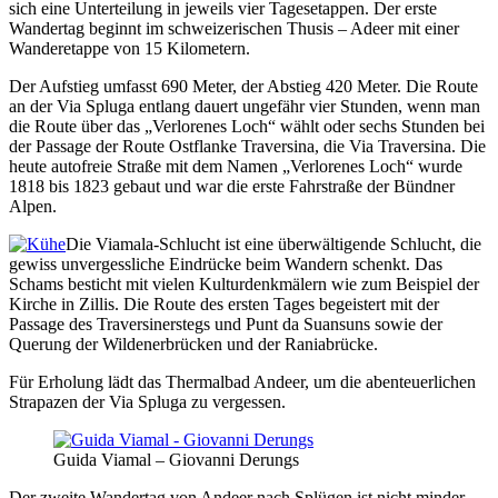
sich eine Unterteilung in jeweils vier Tagesetappen. Der erste
Wandertag beginnt im schweizerischen Thusis – Adeer mit einer
Wanderetappe von 15 Kilometern.
Der Aufstieg umfasst 690 Meter, der Abstieg 420 Meter. Die Route
an der Via Spluga entlang dauert ungefähr vier Stunden, wenn man
die Route über das „Verlorenes Loch“ wählt oder sechs Stunden bei
der Passage der Route Ostflanke Traversina, die Via Traversina. Die
heute autofreie Straße mit dem Namen „Verlorenes Loch“ wurde
1818 bis 1823 gebaut und war die erste Fahrstraße der Bündner
Alpen.
Die Viamala-Schlucht ist eine überwältigende Schlucht, die
gewiss unvergessliche Eindrücke beim Wandern schenkt. Das
Schams besticht mit vielen Kulturdenkmälern wie zum Beispiel der
Kirche in Zillis. Die Route des ersten Tages begeistert mit der
Passage des Traversinerstegs und Punt da Suansuns sowie der
Querung der Wildenerbrücken und der Raniabrücke.
Für Erholung lädt das Thermalbad Andeer, um die abenteuerlichen
Strapazen der Via Spluga zu vergessen.
Guida Viamal – Giovanni Derungs
Der zweite Wandertag von Andeer nach Splügen ist nicht minder