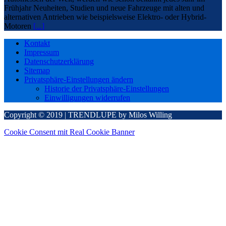
Frühjahr Neuheiten, Studien und neue Fahrzeuge mit alten und
alternativen Antrieben wie beispielsweise Elektro- oder Hybrid-
Motoren
[...]
Kontakt
Impressum
Datenschutzerklärung
Sitemap
Privatsphäre-Einstellungen ändern
Historie der Privatsphäre-Einstellungen
Einwilligungen widerrufen
Copyright © 2019 | TRENDLUPE by Milos Willing
Cookie Consent mit Real Cookie Banner