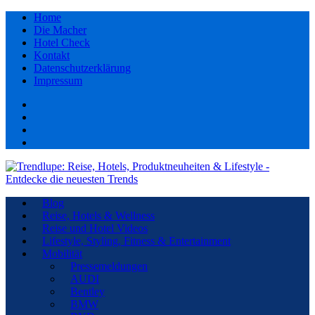
Home
Die Macher
Hotel Check
Kontakt
Datenschutzerklärung
Impressum
Facebook
youtube
Instagram
Pinterest
Blog
Reise, Hotels & Wellness
Reise und Hotel Videos
Lifestyle, Styling, Fitness & Entertainment
Mobilität
Pressemeldungen
AUDI
Bentley
BMW