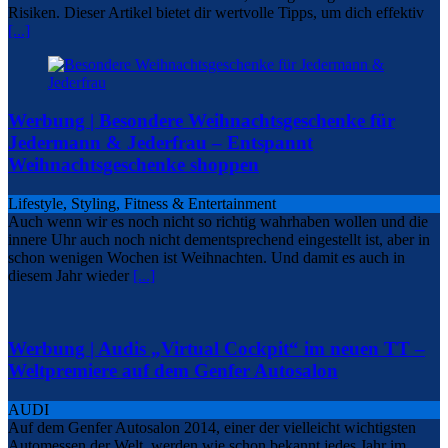
Risiken. Dieser Artikel bietet dir wertvolle Tipps, um dich effektiv
[...]
Werbung | Besondere Weihnachtsgeschenke für
Jedermann & Jederfrau – Entspannt
Weihnachtsgeschenke shoppen
Lifestyle, Styling, Fitness & Entertainment
Auch wenn wir es noch nicht so richtig wahrhaben wollen und die
innere Uhr auch noch nicht dementsprechend eingestellt ist, aber in
schon wenigen Wochen ist Weihnachten. Und damit es auch in
diesem Jahr wieder
[...]
Werbung | Audis „Virtual Cockpit“ im neuen TT –
Weltpremiere auf dem Genfer Autosalon
AUDI
Auf dem Genfer Autosalon 2014, einer der vielleicht wichtigsten
Automessen der Welt, werden wie schon bekannt jedes Jahr im