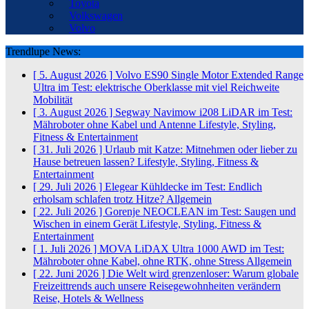
Toyota
Volkswagen
Volvo
Trendlupe News:
[ 5. August 2026 ]
Volvo ES90 Single Motor Extended Range
Ultra im Test: elektrische Oberklasse mit viel Reichweite
Mobilität
[ 3. August 2026 ]
Segway Navimow i208 LiDAR im Test:
Mähroboter ohne Kabel und Antenne
Lifestyle, Styling,
Fitness & Entertainment
[ 31. Juli 2026 ]
Urlaub mit Katze: Mitnehmen oder lieber zu
Hause betreuen lassen?
Lifestyle, Styling, Fitness &
Entertainment
[ 29. Juli 2026 ]
Elegear Kühldecke im Test: Endlich
erholsam schlafen trotz Hitze?
Allgemein
[ 22. Juli 2026 ]
Gorenje NEOCLEAN im Test: Saugen und
Wischen in einem Gerät
Lifestyle, Styling, Fitness &
Entertainment
[ 1. Juli 2026 ]
MOVA LiDAX Ultra 1000 AWD im Test:
Mähroboter ohne Kabel, ohne RTK, ohne Stress
Allgemein
[ 22. Juni 2026 ]
Die Welt wird grenzenloser: Warum globale
Freizeittrends auch unsere Reisegewohnheiten verändern
Reise, Hotels & Wellness