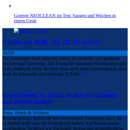
Gorenje NEOCLEAN im Test: Saugen und Wischen in
einem Gerät
Q-Reihe von AUDi – Q2, Q3, Q5 und Q7
AUDI
Die Automarke Audi steht seit Jahren für moderne und qualitativ
hochwertige Fahrzeuge. Der Erfolg der einzelnen Modellreihen gibt
ihnen jedenfalls recht. So ist es dann auch nicht verwunderlich, dass
auch die imposante und markante Q-Reihe
[...]
Reisesicherheit: So schützt du dich vor Diebstahl
und anderen Risiken
Reise, Hotels & Wellness
Reisesicherheit | Reisen ist eine bereichernde Erfahrung, doch die
Sicherheit sollte stets im Vordergrund stehen. Auf Reisen lauern
verschiedene Gefahren wie Diebstahl, Betrug und gesundheitliche