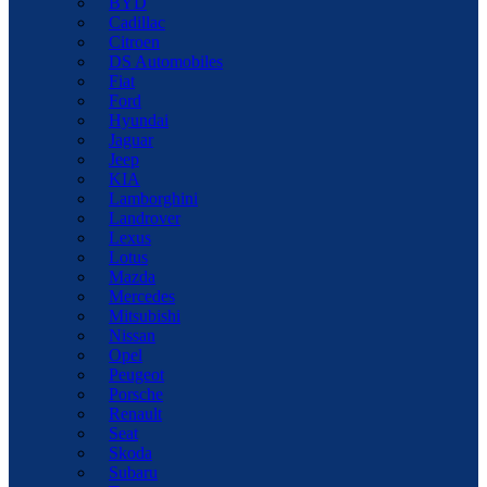
BYD
Cadillac
Citroen
DS Automobiles
Fiat
Ford
Hyundai
Jaguar
Jeep
KIA
Lamborghini
Landrover
Lexus
Lotus
Mazda
Mercedes
Mitsubishi
Nissan
Opel
Peugeot
Porsche
Renault
Seat
Skoda
Subaru