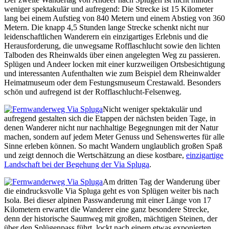
weniger spektakulär und aufregend: Die Strecke ist 15 Kilometer
lang bei einem Aufstieg von 840 Metern und einem Abstieg von 360
Metern. Die knapp 4,5 Stunden lange Strecke schenkt nicht nur
leidenschaftlichen Wanderern ein einzigartiges Erlebnis und die
Herausforderung, die unwegsame Rofflaschlucht sowie den lichten
Talboden des Rheinwalds über einen angelegten Weg zu passieren.
Splügen und Andeer locken mit einer kurzweiligen Ortsbesichtigung
und interessanten Aufenthalten wie zum Beispiel dem Rheinwalder
Heimatmuseum oder dem Festungsmuseum Crestawald. Besonders
schön und aufregend ist der Rofflaschlucht-Felsenweg.
Nicht weniger spektakulär und
aufregend gestalten sich die Etappen der nächsten beiden Tage, in
denen Wanderer nicht nur nachhaltige Begegnungen mit der Natur
machen, sondern auf jedem Meter Genuss und Sehenswertes für alle
Sinne erleben können. So macht Wandern unglaublich großen Spaß
und zeigt dennoch die Wertschätzung an diese kostbare,
einzigartige
Landschaft bei der Begehung der Via Spluga
.
Am dritten Tag der Wanderung über
die eindrucksvolle Via Spluga geht es von Splügen weiter bis nach
Isola. Bei dieser alpinen Passwanderung mit einer Länge von 17
Kilometern erwartet die Wanderer eine ganz besondere Strecke,
denn der historische Saumweg mit großen, mächtigen Steinen, der
über den Splügenpass führt, lockt nach einem etwas exponierten