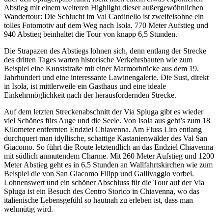
Abstieg mit einem weiteren Highlight dieser außergewöhnlichen
Wandertour: Die Schlucht im Val Cardinello ist zweifelsohne ein
tolles Fotomotiv auf dem Weg nach Isola. 770 Meter Aufstieg und
940 Abstieg beinhaltet die Tour von knapp 6,5 Stunden.
Die Strapazen des Abstiegs lohnen sich, denn entlang der Strecke
des dritten Tages warten historische Verkehrsbauten wie zum
Beispiel eine Kunststraße mit einer Marmorbrücke aus dem 19.
Jahrhundert und eine interessante Lawinengalerie. Die Sust, direkt
in Isola, ist mittlerweile ein Gasthaus und eine ideale
Einkehrmöglichkeit nach der herausfordernden Strecke.
Auf dem letzten Streckenabschnitt der Via Spluga gibt es wieder
viel Schönes fürs Auge und die Seele. Von Isola aus geht’s zum 18
Kilometer entfernten Endziel Chiavenna. Am Fluss Liro entlang
durchquert man idyllische, schattige Kastanienwälder des Val San
Giacomo. So führt die Route letztendlich an das Endziel Chiavenna
mit südlich anmutendem Charme. Mit 260 Meter Aufstieg und 1200
Meter Abstieg geht es in 6,5 Stunden an Wallfahrtskirchen wie zum
Beispiel die von San Giacomo Filipp und Gallivaggio vorbei.
Lohnenswert und ein schöner Abschluss für die Tour auf der Via
Spluga ist ein Besuch des Centro Storico in Chiavenna, wo das
italienische Lebensgefühl so hautnah zu erleben ist, dass man
wehmütig wird.