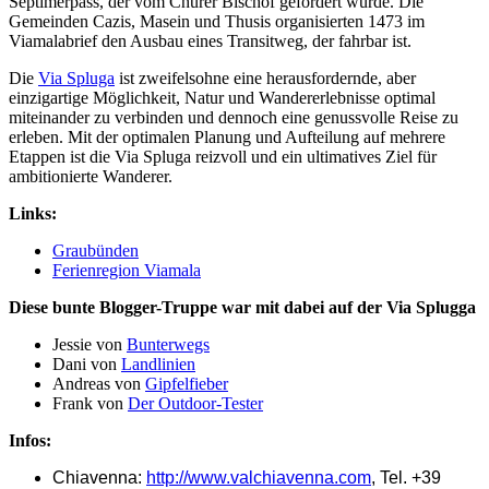
Septimerpass, der vom Churer Bischof gefördert wurde. Die
Gemeinden Cazis, Masein und Thusis organisierten 1473 im
Viamalabrief den Ausbau eines Transitweg, der fahrbar ist.
Die
Via Spluga
ist zweifelsohne eine herausfordernde, aber
einzigartige Möglichkeit, Natur und Wandererlebnisse optimal
miteinander zu verbinden und dennoch eine genussvolle Reise zu
erleben. Mit der optimalen Planung und Aufteilung auf mehrere
Etappen ist die Via Spluga reizvoll und ein ultimatives Ziel für
ambitionierte Wanderer.
Links:
Graubünden
Ferienregion Viamala
Diese bunte Blogger-Truppe war mit dabei auf der Via Splugga
Jessie von
Bunterwegs
Dani von
Landlinien
Andreas von
Gipfelfieber
Frank von
Der Outdoor-Tester
Infos:
Chiavenna:
http://www.valchiavenna.com
, Tel. +39