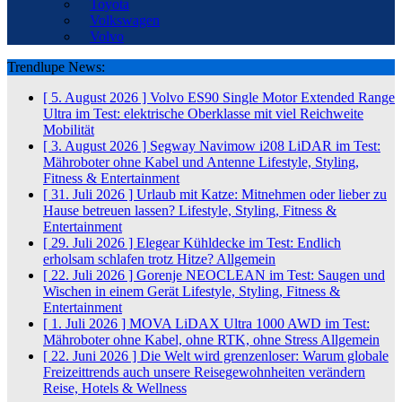
Toyota
Volkswagen
Volvo
Trendlupe News:
[ 5. August 2026 ]
Volvo ES90 Single Motor Extended Range
Ultra im Test: elektrische Oberklasse mit viel Reichweite
Mobilität
[ 3. August 2026 ]
Segway Navimow i208 LiDAR im Test:
Mähroboter ohne Kabel und Antenne
Lifestyle, Styling,
Fitness & Entertainment
[ 31. Juli 2026 ]
Urlaub mit Katze: Mitnehmen oder lieber zu
Hause betreuen lassen?
Lifestyle, Styling, Fitness &
Entertainment
[ 29. Juli 2026 ]
Elegear Kühldecke im Test: Endlich
erholsam schlafen trotz Hitze?
Allgemein
[ 22. Juli 2026 ]
Gorenje NEOCLEAN im Test: Saugen und
Wischen in einem Gerät
Lifestyle, Styling, Fitness &
Entertainment
[ 1. Juli 2026 ]
MOVA LiDAX Ultra 1000 AWD im Test:
Mähroboter ohne Kabel, ohne RTK, ohne Stress
Allgemein
[ 22. Juni 2026 ]
Die Welt wird grenzenloser: Warum globale
Freizeittrends auch unsere Reisegewohnheiten verändern
Reise, Hotels & Wellness