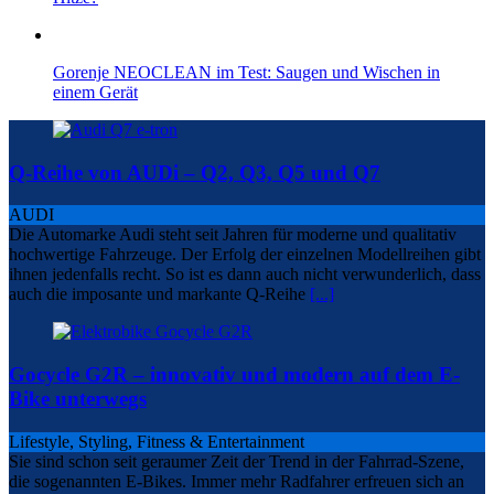
Gorenje NEOCLEAN im Test: Saugen und Wischen in
einem Gerät
Q-Reihe von AUDi – Q2, Q3, Q5 und Q7
AUDI
Die Automarke Audi steht seit Jahren für moderne und qualitativ
hochwertige Fahrzeuge. Der Erfolg der einzelnen Modellreihen gibt
ihnen jedenfalls recht. So ist es dann auch nicht verwunderlich, dass
auch die imposante und markante Q-Reihe
[...]
Gocycle G2R – innovativ und modern auf dem E-
Bike unterwegs
Lifestyle, Styling, Fitness & Entertainment
Sie sind schon seit geraumer Zeit der Trend in der Fahrrad-Szene,
die sogenannten E-Bikes. Immer mehr Radfahrer erfreuen sich an