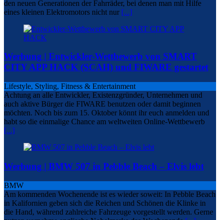
den neuen Generationen der Fahrräder, bei denen man mit Hilfe
eines kleinen Elektromotors nicht nur
[...]
Werbung | Entwickler-Wettbewerb von SMART
CITY APP HACK (SCAH) und FIWARE gestartet
Lifestyle, Styling, Fitness & Entertainment
Achtung an alle Entwickler, Existenzgründer, Unternehmen und
auch aktive Bürger die FIWARE benutzen oder damit beginnen
möchten. Noch bis zum 15. Oktober könnt ihr euch anmelden und
habt so die einmalige Chance am weltweiten Online-Wettbewerb
[...]
Werbung | BMW 507 in Pebble Beach – Elvis lebt
BMW
Am kommenden Wochenende ist es wieder soweit: In Pebble Beach
in Kalifornien geben sich die Reichen und Schönen die Klinke in
die Hand, während zahlreiche Fahrzeuge vorgestellt werden. Gerne