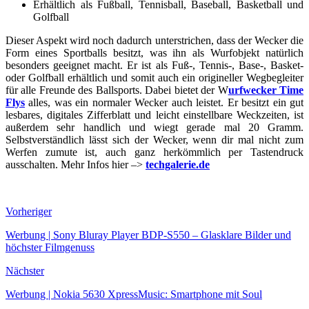
Erhältlich als Fußball, Tennisball, Baseball, Basketball und
Golfball
Dieser Aspekt wird noch dadurch unterstrichen, dass der Wecker die
Form eines Sportballs besitzt, was ihn als Wurfobjekt natürlich
besonders geeignet macht. Er ist als Fuß-, Tennis-, Base-, Basket-
oder Golfball erhältlich und somit auch ein origineller Wegbegleiter
für alle Freunde des Ballsports. Dabei bietet der W
urfwecker Time
Flys
alles, was ein normaler Wecker auch leistet. Er besitzt ein gut
lesbares, digitales Zifferblatt und leicht einstellbare Weckzeiten, ist
außerdem sehr handlich und wiegt gerade mal 20 Gramm.
Selbstverständlich lässt sich der Wecker, wenn dir mal nicht zum
Werfen zumute ist, auch ganz herkömmlich per Tastendruck
ausschalten. Mehr Infos hier –>
techgalerie.de
Vorheriger
Werbung | Sony Bluray Player BDP-S550 – Glasklare Bilder und
höchster Filmgenuss
Nächster
Werbung | Nokia 5630 XpressMusic: Smartphone mit Soul