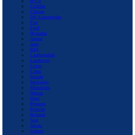
BYD
Cadillac
Citroen
DS Automobiles
Fiat
Ford
Hyundai
Jaguar
Jeep
KIA
Lamborghini
Landrover
Lexus
Lotus
Mazda
Mercedes
Mitsubishi
Nissan
Opel
Peugeot
Porsche
Renault
Seat
Skoda
Subaru