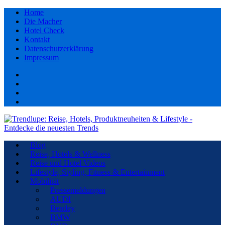
Home
Die Macher
Hotel Check
Kontakt
Datenschutzerklärung
Impressum
Facebook
youtube
Instagram
Pinterest
Blog
Reise, Hotels & Wellness
Reise und Hotel Videos
Lifestyle, Styling, Fitness & Entertainment
Mobilität
Pressemeldungen
AUDI
Bentley
BMW