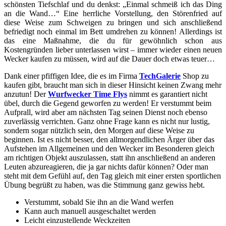
schönsten Tiefschlaf und du denkst: „Einmal schmeiß ich das Ding
an die Wand…“ Eine herrliche Vorstellung, den Störenfried auf
diese Weise zum Schweigen zu bringen und sich anschließend
befriedigt noch einmal im Bett umdrehen zu können! Allerdings ist
das eine Maßnahme, die du für gewöhnlich schon aus
Kostengründen lieber unterlassen wirst – immer wieder einen neuen
Wecker kaufen zu müssen, wird auf die Dauer doch etwas teuer…
Dank einer pfiffigen Idee, die es im Firma
TechGalerie
Shop zu
kaufen gibt, braucht man sich in dieser Hinsicht keinen Zwang mehr
anzutun! Der
Wurfwecker Time Flys
nimmt es garantiert nicht
übel, durch die Gegend geworfen zu werden! Er verstummt beim
Aufprall, wird aber am nächsten Tag seinen Dienst noch ebenso
zuverlässig verrichten. Ganz ohne Frage kann es nicht nur lustig,
sondern sogar nützlich sein, den Morgen auf diese Weise zu
beginnen. Ist es nicht besser, den allmorgendlichen Ärger über das
Aufstehen im Allgemeinen und den Wecker im Besonderen gleich
am richtigen Objekt auszulassen, statt ihn anschließend an anderen
Leuten abzureagieren, die ja gar nichts dafür können? Oder man
steht mit dem Gefühl auf, den Tag gleich mit einer ersten sportlichen
Übung begrüßt zu haben, was die Stimmung ganz gewiss hebt.
Verstummt, sobald Sie ihn an die Wand werfen
Kann auch manuell ausgeschaltet werden
Leicht einzustellende Weckzeiten