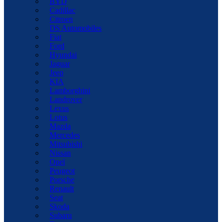
BYD
Cadillac
Citroen
DS Automobiles
Fiat
Ford
Hyundai
Jaguar
Jeep
KIA
Lamborghini
Landrover
Lexus
Lotus
Mazda
Mercedes
Mitsubishi
Nissan
Opel
Peugeot
Porsche
Renault
Seat
Skoda
Subaru