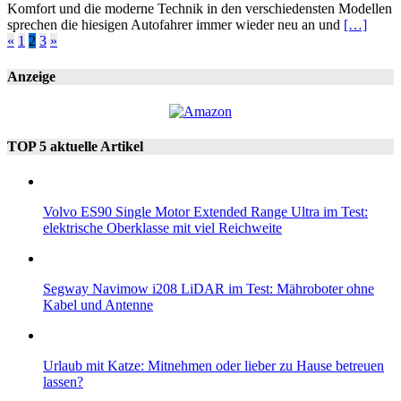
Komfort und die moderne Technik in den verschiedensten Modellen
sprechen die hiesigen Autofahrer immer wieder neu an und
[…]
Seitennummerierung
«
1
2
3
»
der
Anzeige
Beiträge
TOP 5 aktuelle Artikel
Volvo ES90 Single Motor Extended Range Ultra im Test:
elektrische Oberklasse mit viel Reichweite
Segway Navimow i208 LiDAR im Test: Mähroboter ohne
Kabel und Antenne
Urlaub mit Katze: Mitnehmen oder lieber zu Hause betreuen
lassen?