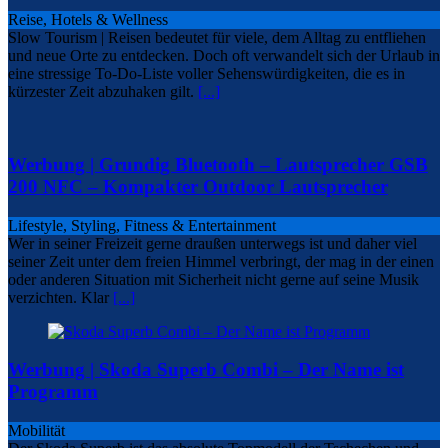
Reise, Hotels & Wellness
Slow Tourism | Reisen bedeutet für viele, dem Alltag zu entfliehen
und neue Orte zu entdecken. Doch oft verwandelt sich der Urlaub in
eine stressige To-Do-Liste voller Sehenswürdigkeiten, die es in
kürzester Zeit abzuhaken gilt.
[...]
Werbung | Grundig Bluetooth – Lautsprecher GSB
200 NFC – Kompakter Outdoor Lautsprecher
Lifestyle, Styling, Fitness & Entertainment
Wer in seiner Freizeit gerne draußen unterwegs ist und daher viel
seiner Zeit unter dem freien Himmel verbringt, der mag in der einen
oder anderen Situation mit Sicherheit nicht gerne auf seine Musik
verzichten. Klar
[...]
Werbung | Skoda Superb Combi – Der Name ist
Programm
Mobilität