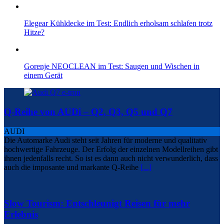
Elegear Kühldecke im Test: Endlich erholsam schlafen trotz
Hitze?
Gorenje NEOCLEAN im Test: Saugen und Wischen in
einem Gerät
Q-Reihe von AUDi – Q2, Q3, Q5 und Q7
AUDI
Die Automarke Audi steht seit Jahren für moderne und qualitativ
hochwertige Fahrzeuge. Der Erfolg der einzelnen Modellreihen gibt
ihnen jedenfalls recht. So ist es dann auch nicht verwunderlich, dass
auch die imposante und markante Q-Reihe
[...]
Slow Tourism: Entschleunigt Reisen für mehr
Erlebnis