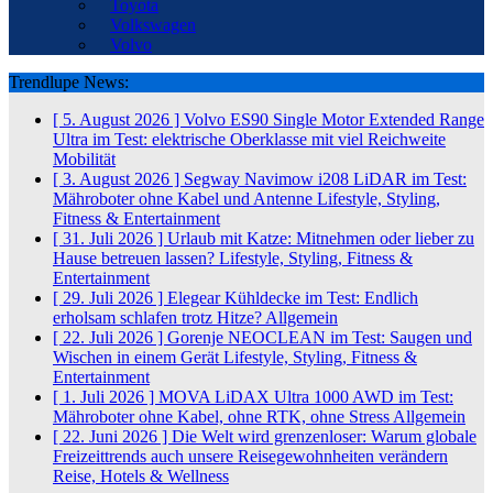
Toyota
Volkswagen
Volvo
Trendlupe News:
[ 5. August 2026 ]
Volvo ES90 Single Motor Extended Range
Ultra im Test: elektrische Oberklasse mit viel Reichweite
Mobilität
[ 3. August 2026 ]
Segway Navimow i208 LiDAR im Test:
Mähroboter ohne Kabel und Antenne
Lifestyle, Styling,
Fitness & Entertainment
[ 31. Juli 2026 ]
Urlaub mit Katze: Mitnehmen oder lieber zu
Hause betreuen lassen?
Lifestyle, Styling, Fitness &
Entertainment
[ 29. Juli 2026 ]
Elegear Kühldecke im Test: Endlich
erholsam schlafen trotz Hitze?
Allgemein
[ 22. Juli 2026 ]
Gorenje NEOCLEAN im Test: Saugen und
Wischen in einem Gerät
Lifestyle, Styling, Fitness &
Entertainment
[ 1. Juli 2026 ]
MOVA LiDAX Ultra 1000 AWD im Test:
Mähroboter ohne Kabel, ohne RTK, ohne Stress
Allgemein
[ 22. Juni 2026 ]
Die Welt wird grenzenloser: Warum globale
Freizeittrends auch unsere Reisegewohnheiten verändern
Reise, Hotels & Wellness