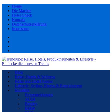
Home
Die Macher
Hotel Check
Kontakt
Datenschutzerklärung
Impressum
Facebook
youtube
Instagram
Pinterest
Blog
Reise, Hotels & Wellness
Reise und Hotel Videos
Lifestyle, Styling, Fitness & Entertainment
Mobilität
Pressemeldungen
AUDI
Bentley
BMW