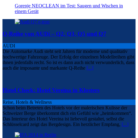
Gorenje NEOCLEAN im Test: Saugen und Wischen in
einem Gerät
Q-Reihe von AUDi – Q2, Q3, Q5 und Q7
AUDI
Die Automarke Audi steht seit Jahren für moderne und qualitativ
hochwertige Fahrzeuge. Der Erfolg der einzelnen Modellreihen gibt
ihnen jedenfalls recht. So ist es dann auch nicht verwunderlich, dass
auch die imposante und markante Q-Reihe
[...]
Hotel Check: Hotel Vereina in Klosters
Reise, Hotels & Wellness
Schon beim Betreten des Hotels vor der malerischen Kulisse der
Schweizer Berge überkommt dich ein Gefühl wie „heimkommen“.
Das Interieur des Hotel Vereina ist liebevoll gestaltet, selbst die
Schlüsselcard zeigt das Bergdesign. Ein herzlicher Empfang,
[...]