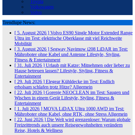
Toyota
Volkswagen
Volvo
Trendlupe News:
[ 5. August 2026 ]
Volvo ES90 Single Motor Extended Range
Ultra im Test: elektrische Oberklasse mit viel Reichweite
Mobilität
[ 3. August 2026 ]
Segway Navimow i208 LiDAR im Test:
Mähroboter ohne Kabel und Antenne
Lifestyle, Styling,
Fitness & Entertainment
[ 31. Juli 2026 ]
Urlaub mit Katze: Mitnehmen oder lieber zu
Hause betreuen lassen?
Lifestyle, Styling, Fitness &
Entertainment
[ 29. Juli 2026 ]
Elegear Kühldecke im Test: Endlich
erholsam schlafen trotz Hitze?
Allgemein
[ 22. Juli 2026 ]
Gorenje NEOCLEAN im Test: Saugen und
Wischen in einem Gerät
Lifestyle, Styling, Fitness &
Entertainment
[ 1. Juli 2026 ]
MOVA LiDAX Ultra 1000 AWD im Test:
Mähroboter ohne Kabel, ohne RTK, ohne Stress
Allgemein
[ 22. Juni 2026 ]
Die Welt wird grenzenloser: Warum globale
Freizeittrends auch unsere Reisegewohnheiten verändern
Reise, Hotels & Wellness