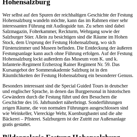
Hohensalzburg
Wer selbst auf den Spuren der reichhaltigen Geschichte der Festung
Hohensalzburg wandeln möchte, kann das im Rahmen einer sehr
interessanten Führung mit Audioguide tun. Zu sehen sind dabei
Salzmagazin, Folterkammer, Reckturm, Wehrgang sowie der
Salzburger Stier. Allein zu besichtigen sind die Räume im Hohen
Stock, dem Ursprung der Festung Hohensalzburg, wo sich
Fürstenzimmer und Museen befinden. Die Entdeckung der äußeren
Festungsanlage kann auch ohne Führung erfolgen. Auf der Festung
Hohensalzburg lockt außerdem das Museum vom K. und k.
Infanterie-Regiment Erzherzog Rainer Regiment Nr. 59. Das
Kursangebot der Sommerakademie Salzburg ist in den
Räumlichkeiten der Festung Hohensalzburg ein besonderer Genuss.
Besonders interessant sind die Special Guided Tours in deutscher
und englischer Sprache, in denen das Burgpersonal in historischen
Gewändern durch die Festung führt und den Besuchern die
Geschichte des 16. Jahrhundert näherbringt. Sonderführungen
zeigen Räume, die von normalen Führungen ausgeschlossen sind
wie Weinkeller, Viereckige Wehr, Kuenburgbastei und die alte
Bäckerei – Pfisterei. Salzburgern ist der Zutritt zur Außenanlage
gratis gestattet.