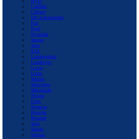
BYD
Cadillac
Citroen
DS Automobiles
Fiat
Ford
Hyundai
Jaguar
Jeep
KIA
Lamborghini
Landrover
Lexus
Lotus
Mazda
Mercedes
Mitsubishi
Nissan
Opel
Peugeot
Porsche
Renault
Seat
Skoda
Subaru