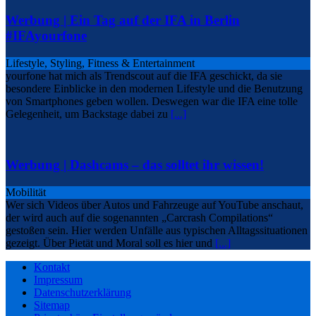
Werbung | Ein Tag auf der IFA in Berlin
#IFAyourfone
Lifestyle, Styling, Fitness & Entertainment
yourfone hat mich als Trendscout auf die IFA geschickt, da sie
besondere Einblicke in den modernen Lifestyle und die Benutzung
von Smartphones geben wollen. Deswegen war die IFA eine tolle
Gelegenheit, um Backstage dabei zu
[...]
Werbung | Dashcams – das solltet ihr wissen!
Mobilität
Wer sich Videos über Autos und Fahrzeuge auf YouTube anschaut,
der wird auch auf die sogenannten „Carcrash Compilations“
gestoßen sein. Hier werden Unfälle aus typischen Alltagssituationen
gezeigt. Über Pietät und Moral soll es hier und
[...]
Kontakt
Impressum
Datenschutzerklärung
Sitemap