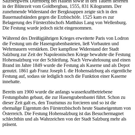
Salzbergwerk Dürrnberg bei Hallein sowie in den Tauern lieferten
in der Blütezeit vom Goldbergbau, 1555, 831 Kilogramm. Der
zunehmende Widerstand der Bergknappen zeigte sich in den
Bauernaufständen gegen die Erzbischöfe. 1525 kam es zur
Belagerung des Fürsterzbischofs Matthäus Lang von Wellenburg.
Die Festung wurde jedoch nicht eingenommen.
Während des Dreißigjährigen Krieges erweiterte Paris von Lodron
die Festung um die Hasengrabenbasteien, ließ Vorbauten und
Wehrmauern verstärken. Der kampflose Widerstand der Stadt
Salzburg zur Zeit der Napoleonischen Kriege bewahrte die Festung
Hohensalzburg vor der Schleifung. Nach Verwahrlosung und einen
Brand im Jahre 1849 wurde die Festung als Kaserne und als Depot
genutzt. 1861 gab Franz Joseph I. die Hohensalzburg als eigentliche
Festung auf, sodass sie lediglich noch die Funktion einer Kaserne
innehatte.
Bereits um 1900 wurde die anfangs wasserkraftbetriebene
Festungsbahn gebaut, die zur Hasengrabenbastei führt. Schon zu
dieser Zeit galt es, den Tourismus zu forcieren und so ist die
ehemalige Eigentum des Fürsterzbischofs heute Staatseigentum von
Österreich. Die Festung Hohensalzburg ist das Besuchermagnet
schlechthin und als Wahrzeichen von der Stadt Salzburg mehr als
präsent.