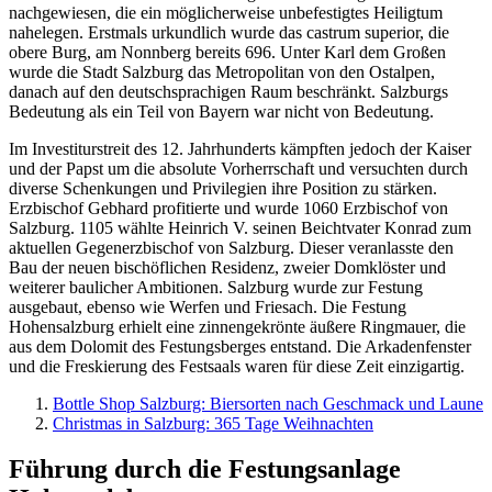
nachgewiesen, die ein möglicherweise unbefestigtes Heiligtum
nahelegen. Erstmals urkundlich wurde das castrum superior, die
obere Burg, am Nonnberg bereits 696. Unter Karl dem Großen
wurde die Stadt Salzburg das Metropolitan von den Ostalpen,
danach auf den deutschsprachigen Raum beschränkt. Salzburgs
Bedeutung als ein Teil von Bayern war nicht von Bedeutung.
Im Investiturstreit des 12. Jahrhunderts kämpften jedoch der Kaiser
und der Papst um die absolute Vorherrschaft und versuchten durch
diverse Schenkungen und Privilegien ihre Position zu stärken.
Erzbischof Gebhard profitierte und wurde 1060 Erzbischof von
Salzburg. 1105 wählte Heinrich V. seinen Beichtvater Konrad zum
aktuellen Gegenerzbischof von Salzburg. Dieser veranlasste den
Bau der neuen bischöflichen Residenz, zweier Domklöster und
weiterer baulicher Ambitionen. Salzburg wurde zur Festung
ausgebaut, ebenso wie Werfen und Friesach. Die Festung
Hohensalzburg erhielt eine zinnengekrönte äußere Ringmauer, die
aus dem Dolomit des Festungsberges entstand. Die Arkadenfenster
und die Freskierung des Festsaals waren für diese Zeit einzigartig.
Bottle Shop Salzburg: Biersorten nach Geschmack und Laune
Christmas in Salzburg: 365 Tage Weihnachten
Führung durch die Festungsanlage