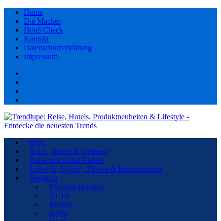
Home
Die Macher
Hotel Check
Kontakt
Datenschutzerklärung
Impressum
Facebook
youtube
Instagram
Pinterest
Blog
Reise, Hotels & Wellness
Reise und Hotel Videos
Lifestyle, Styling, Fitness & Entertainment
Mobilität
Pressemeldungen
AUDI
Bentley
BMW