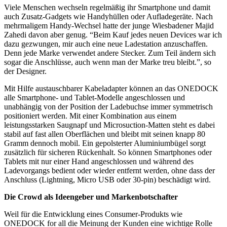
Viele Menschen wechseln regelmäßig ihr Smartphone und damit
auch Zusatz-Gadgets wie Handyhüllen oder Aufladegeräte. Nach
mehrmaligem Handy-Wechsel hatte der junge Wiesbadener Majid
Zahedi davon aber genug. “Beim Kauf jedes neuen Devices war ich
dazu gezwungen, mir auch eine neue Ladestation anzuschaffen.
Denn jede Marke verwendet andere Stecker. Zum Teil ändern sich
sogar die Anschlüsse, auch wenn man der Marke treu bleibt.”, so
der Designer.
Mit Hilfe austauschbarer Kabeladapter können an das ONEDOCK
alle Smartphone- und Tablet-Modelle angeschlossen und
unabhängig von der Position der Ladebuchse immer symmetrisch
positioniert werden. Mit einer Kombination aus einem
leistungsstarken Saugnapf und Microsuction-Matten steht es dabei
stabil auf fast allen Oberflächen und bleibt mit seinen knapp 80
Gramm dennoch mobil. Ein gepolsterter Aluminiumbügel sorgt
zusätzlich für sicheren Rückenhalt. So können Smartphones oder
Tablets mit nur einer Hand angeschlossen und während des
Ladevorgangs bedient oder wieder entfernt werden, ohne dass der
Anschluss (Lightning, Micro USB oder 30-pin) beschädigt wird.
Die Crowd als Ideengeber und Markenbotschafter
Weil für die Entwicklung eines Consumer-Produkts wie
ONEDOCK for all die Meinung der Kunden eine wichtige Rolle