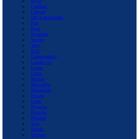
BYD
Cadillac
Citroen
DS Automobiles
Fiat
Ford
Hyundai
Jaguar
Jeep
KIA
Lamborghini
Landrover
Lexus
Lotus
Mazda
Mercedes
Mitsubishi
Nissan
Opel
Peugeot
Porsche
Renault
Seat
Skoda
Subaru