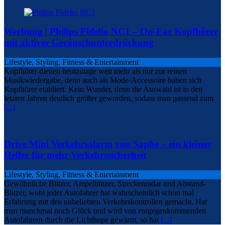
Werbung | Philips Fidelio NC1 – On-Ear Kopfhörer
mit aktiver Geräuschunterdrückung
Lifestyle, Styling, Fitness & Entertainment
Kopfhörer dienen heutzutage weit mehr als nur zur reinen
Musikwiedergabe, denn auch als Mode-Accessoire haben sich
Kopfhörer etabliert. Kein Wunder, denn die Auswahl ist in den
letzten Jahren deutlich größer geworden, sodass man passend zum
[...]
Drive Mini Verkehrsalarm von Saphe – ein kleiner
Helfer für mehr Verkehrssicherheit
Lifestyle, Styling, Fitness & Entertainment
Gewöhnliche Blitzer, Ampelblitzer, Streckenradar und Abstand-
Blitzer, wohl jeder Autofahrer hat wahrscheinlich schon mal
Erfahrung mit den unbeliebten Verkehrskontrollen gemacht. Hat
man manchmal noch Glück und wird von entgegenkommenden
Autofahrern durch die Lichthupe gewarnt, so hat
[...]