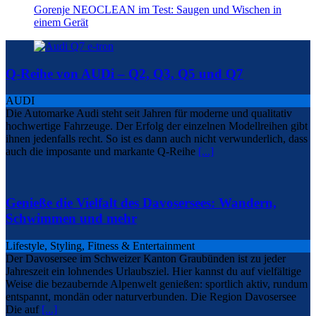
Gorenje NEOCLEAN im Test: Saugen und Wischen in
einem Gerät
Q-Reihe von AUDi – Q2, Q3, Q5 und Q7
AUDI
Die Automarke Audi steht seit Jahren für moderne und qualitativ
hochwertige Fahrzeuge. Der Erfolg der einzelnen Modellreihen gibt
ihnen jedenfalls recht. So ist es dann auch nicht verwunderlich, dass
auch die imposante und markante Q-Reihe
[...]
Genieße die Vielfalt des Davosersees: Wandern,
Schwimmen und mehr
Lifestyle, Styling, Fitness & Entertainment
Der Davosersee im Schweizer Kanton Graubünden ist zu jeder
Jahreszeit ein lohnendes Urlaubsziel. Hier kannst du auf vielfältige
Weise die bezaubernde Alpenwelt genießen: sportlich aktiv, rundum
entspannt, mondän oder naturverbunden. Die Region Davosersee
Die auf
[...]