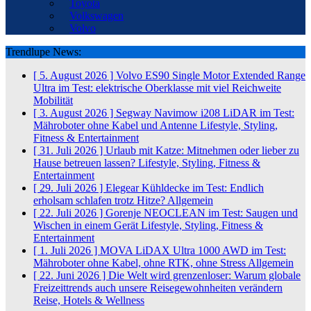
Toyota
Volkswagen
Volvo
Trendlupe News:
[ 5. August 2026 ]
Volvo ES90 Single Motor Extended Range
Ultra im Test: elektrische Oberklasse mit viel Reichweite
Mobilität
[ 3. August 2026 ]
Segway Navimow i208 LiDAR im Test:
Mähroboter ohne Kabel und Antenne
Lifestyle, Styling,
Fitness & Entertainment
[ 31. Juli 2026 ]
Urlaub mit Katze: Mitnehmen oder lieber zu
Hause betreuen lassen?
Lifestyle, Styling, Fitness &
Entertainment
[ 29. Juli 2026 ]
Elegear Kühldecke im Test: Endlich
erholsam schlafen trotz Hitze?
Allgemein
[ 22. Juli 2026 ]
Gorenje NEOCLEAN im Test: Saugen und
Wischen in einem Gerät
Lifestyle, Styling, Fitness &
Entertainment
[ 1. Juli 2026 ]
MOVA LiDAX Ultra 1000 AWD im Test:
Mähroboter ohne Kabel, ohne RTK, ohne Stress
Allgemein
[ 22. Juni 2026 ]
Die Welt wird grenzenloser: Warum globale
Freizeittrends auch unsere Reisegewohnheiten verändern
Reise, Hotels & Wellness