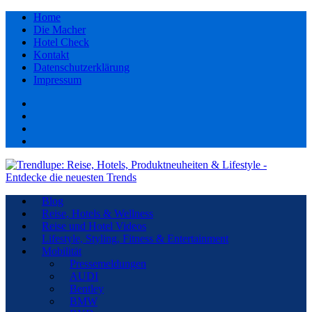
Home
Die Macher
Hotel Check
Kontakt
Datenschutzerklärung
Impressum
Facebook
youtube
Instagram
Pinterest
Blog
Reise, Hotels & Wellness
Reise und Hotel Videos
Lifestyle, Styling, Fitness & Entertainment
Mobilität
Pressemeldungen
AUDI
Bentley
BMW