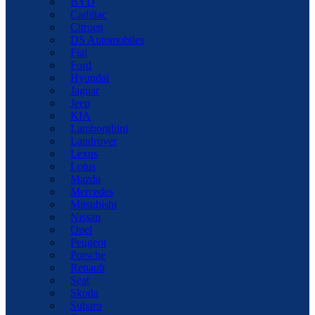
BYD
Cadillac
Citroen
DS Automobiles
Fiat
Ford
Hyundai
Jaguar
Jeep
KIA
Lamborghini
Landrover
Lexus
Lotus
Mazda
Mercedes
Mitsubishi
Nissan
Opel
Peugeot
Porsche
Renault
Seat
Skoda
Subaru