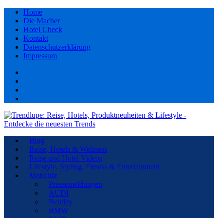
Home
Die Macher
Hotel Check
Kontakt
Datenschutzerklärung
Impressum
Facebook
youtube
Instagram
Pinterest
Blog
Reise, Hotels & Wellness
Reise und Hotel Videos
Lifestyle, Styling, Fitness & Entertainment
Mobilität
Pressemeldungen
AUDI
Bentley
BMW