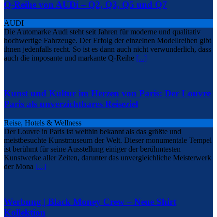
Q-Reihe von AUDi – Q2, Q3, Q5 und Q7
AUDI
Die Automarke Audi steht seit Jahren für moderne und qualitativ
hochwertige Fahrzeuge. Der Erfolg der einzelnen Modellreihen gibt
ihnen jedenfalls recht. So ist es dann auch nicht verwunderlich, dass
auch die imposante und markante Q-Reihe
[...]
Kunst und Kultur im Herzen von Paris: Der Louvre
Paris als unverzichtbares Reiseziel
Reise, Hotels & Wellness
Der Louvre in Paris ist weithin bekannt als das größte und
meistbesuchte Kunstmuseum der Welt. Dieser monumentale Tempel
ist berühmt für seine Ausstellung einiger der berühmtesten
Kunstwerke aller Zeiten, darunter das unvergleichliche Meisterwerk
der Mona
[...]
Werbung | Black Money Crew – Neue Shirt
Kollektion