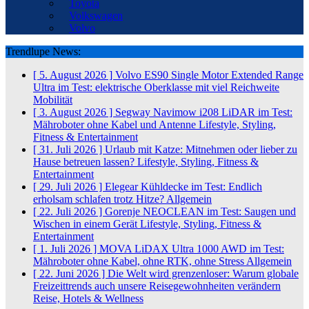
Toyota
Volkswagen
Volvo
Trendlupe News:
[ 5. August 2026 ]
Volvo ES90 Single Motor Extended Range
Ultra im Test: elektrische Oberklasse mit viel Reichweite
Mobilität
[ 3. August 2026 ]
Segway Navimow i208 LiDAR im Test:
Mähroboter ohne Kabel und Antenne
Lifestyle, Styling,
Fitness & Entertainment
[ 31. Juli 2026 ]
Urlaub mit Katze: Mitnehmen oder lieber zu
Hause betreuen lassen?
Lifestyle, Styling, Fitness &
Entertainment
[ 29. Juli 2026 ]
Elegear Kühldecke im Test: Endlich
erholsam schlafen trotz Hitze?
Allgemein
[ 22. Juli 2026 ]
Gorenje NEOCLEAN im Test: Saugen und
Wischen in einem Gerät
Lifestyle, Styling, Fitness &
Entertainment
[ 1. Juli 2026 ]
MOVA LiDAX Ultra 1000 AWD im Test:
Mähroboter ohne Kabel, ohne RTK, ohne Stress
Allgemein
[ 22. Juni 2026 ]
Die Welt wird grenzenloser: Warum globale
Freizeittrends auch unsere Reisegewohnheiten verändern
Reise, Hotels & Wellness