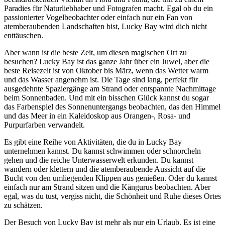
Paradies für Naturliebhaber und Fotografen macht. Egal ob du ein
passionierter Vogelbeobachter oder einfach nur ein Fan von
atemberaubenden Landschaften bist, Lucky Bay wird dich nicht
enttäuschen.
Aber wann ist die beste Zeit, um diesen magischen Ort zu
besuchen? Lucky Bay ist das ganze Jahr über ein Juwel, aber die
beste Reisezeit ist von Oktober bis März, wenn das Wetter warm
und das Wasser angenehm ist. Die Tage sind lang, perfekt für
ausgedehnte Spaziergänge am Strand oder entspannte Nachmittage
beim Sonnenbaden. Und mit ein bisschen Glück kannst du sogar
das Farbenspiel des Sonnenuntergangs beobachten, das den Himmel
und das Meer in ein Kaleidoskop aus Orangen-, Rosa- und
Purpurfarben verwandelt.
Es gibt eine Reihe von Aktivitäten, die du in Lucky Bay
unternehmen kannst. Du kannst schwimmen oder schnorcheln
gehen und die reiche Unterwasserwelt erkunden. Du kannst
wandern oder klettern und die atemberaubende Aussicht auf die
Bucht von den umliegenden Klippen aus genießen. Oder du kannst
einfach nur am Strand sitzen und die Kängurus beobachten. Aber
egal, was du tust, vergiss nicht, die Schönheit und Ruhe dieses Ortes
zu schätzen.
Der Besuch von Lucky Bay ist mehr als nur ein Urlaub. Es ist eine