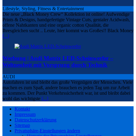
Lifestyle, Styling, Fitness & Entertainment
Die neue „Black Money Crew“ Kollektion ist online! Aufwendige
Prints & Designs, handgefertigte Vintage Cuts, genialer Acidwash,
offene Nahtkanten und eine organic cotton Qualität, die
Ihresgleichen sucht .. Leute, hier kommt was Großes!! Black Money
[...]
Werbung | Audi Matrix LED-Scheinwerfer –
Weltneuheit mit Vorsprung durch Technik
AUDI
Autofahren ist und bleibt das große Vergnügen der Menschen. Viele
machen es zum Spaß, andere brauchen es jeden Tag um zur Arbeit
zu kommen. Der Punkt Verkehrssicherheit war, ist und bleibt dabei
wohl das wichtigste
[...]
Kontakt
Impressum
Datenschutzerklärung
Sitemap
Privatsphäre-Einstellungen ändern