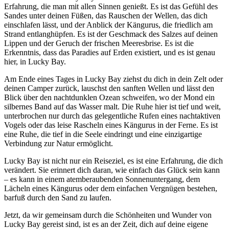
Erfahrung, die man mit allen Sinnen genießt. Es ist das Gefühl des
Sandes unter deinen Füßen, das Rauschen der Wellen, das dich
einschlafen lässt, und der Anblick der Kängurus, die friedlich am
Strand entlanghüpfen. Es ist der Geschmack des Salzes auf deinen
Lippen und der Geruch der frischen Meeresbrise. Es ist die
Erkenntnis, dass das Paradies auf Erden existiert, und es ist genau
hier, in Lucky Bay.
Am Ende eines Tages in Lucky Bay ziehst du dich in dein Zelt oder
deinen Camper zurück, lauschst den sanften Wellen und lässt den
Blick über den nachtdunklen Ozean schweifen, wo der Mond ein
silbernes Band auf das Wasser malt. Die Ruhe hier ist tief und weit,
unterbrochen nur durch das gelegentliche Rufen eines nachtaktiven
Vogels oder das leise Rascheln eines Kängurus in der Ferne. Es ist
eine Ruhe, die tief in die Seele eindringt und eine einzigartige
Verbindung zur Natur ermöglicht.
Lucky Bay ist nicht nur ein Reiseziel, es ist eine Erfahrung, die dich
verändert. Sie erinnert dich daran, wie einfach das Glück sein kann
– es kann in einem atemberaubenden Sonnenuntergang, dem
Lächeln eines Kängurus oder dem einfachen Vergnügen bestehen,
barfuß durch den Sand zu laufen.
Jetzt, da wir gemeinsam durch die Schönheiten und Wunder von
Lucky Bay gereist sind, ist es an der Zeit, dich auf deine eigene