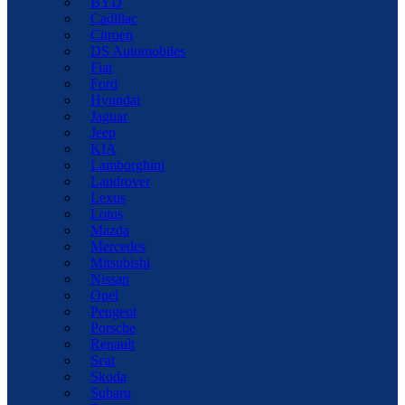
BYD
Cadillac
Citroen
DS Automobiles
Fiat
Ford
Hyundai
Jaguar
Jeep
KIA
Lamborghini
Landrover
Lexus
Lotus
Mazda
Mercedes
Mitsubishi
Nissan
Opel
Peugeot
Porsche
Renault
Seat
Skoda
Subaru