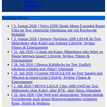
Toyota
Volkswagen
Volvo
Trendlupe News:
[ 5. August 2026 ]
Volvo ES90 Single Motor Extended Range
Ultra im Test: elektrische Oberklasse mit viel Reichweite
Mobilität
[ 3. August 2026 ]
Segway Navimow i208 LiDAR im Test:
Mähroboter ohne Kabel und Antenne
Lifestyle, Styling,
Fitness & Entertainment
[ 31. Juli 2026 ]
Urlaub mit Katze: Mitnehmen oder lieber zu
Hause betreuen lassen?
Lifestyle, Styling, Fitness &
Entertainment
[ 29. Juli 2026 ]
Elegear Kühldecke im Test: Endlich
erholsam schlafen trotz Hitze?
Allgemein
[ 22. Juli 2026 ]
Gorenje NEOCLEAN im Test: Saugen und
Wischen in einem Gerät
Lifestyle, Styling, Fitness &
Entertainment
[ 1. Juli 2026 ]
MOVA LiDAX Ultra 1000 AWD im Test:
Mähroboter ohne Kabel, ohne RTK, ohne Stress
Allgemein
[ 22. Juni 2026 ]
Die Welt wird grenzenloser: Warum globale
Freizeittrends auch unsere Reisegewohnheiten verändern
Reise, Hotels & Wellness