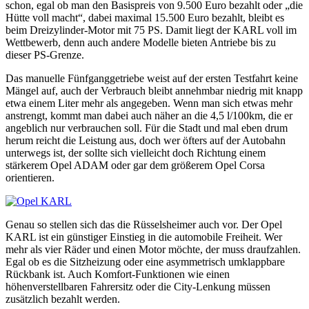
schon, egal ob man den Basispreis von 9.500 Euro bezahlt oder „die
Hütte voll macht“, dabei maximal 15.500 Euro bezahlt, bleibt es
beim Dreizylinder-Motor mit 75 PS. Damit liegt der KARL voll im
Wettbewerb, denn auch andere Modelle bieten Antriebe bis zu
dieser PS-Grenze.
Das manuelle Fünfganggetriebe weist auf der ersten Testfahrt keine
Mängel auf, auch der Verbrauch bleibt annehmbar niedrig mit knapp
etwa einem Liter mehr als angegeben. Wenn man sich etwas mehr
anstrengt, kommt man dabei auch näher an die 4,5 l/100km, die er
angeblich nur verbrauchen soll. Für die Stadt und mal eben drum
herum reicht die Leistung aus, doch wer öfters auf der Autobahn
unterwegs ist, der sollte sich vielleicht doch Richtung einem
stärkerem Opel ADAM oder gar dem größerem Opel Corsa
orientieren.
Genau so stellen sich das die Rüsselsheimer auch vor. Der Opel
KARL ist ein günstiger Einstieg in die automobile Freiheit. Wer
mehr als vier Räder und einen Motor möchte, der muss draufzahlen.
Egal ob es die Sitzheizung oder eine asymmetrisch umklappbare
Rückbank ist. Auch Komfort-Funktionen wie einen
höhenverstellbaren Fahrersitz oder die City-Lenkung müssen
zusätzlich bezahlt werden.