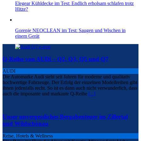
Elegear Kühldecke im Test: Endlich erholsam schlafen trotz
Hitze?
Gorenje NEOCLEAN im Test: Saugen und Wischen in
einem Gerät
Q-Reihe von AUDi – Q2, Q3, Q5 und Q7
AUDI
Die Automarke Audi steht seit Jahren für moderne und qualitativ
hochwertige Fahrzeuge. Der Erfolg der einzelnen Modellreihen gibt
ihnen jedenfalls recht. So ist es dann auch nicht verwunderlich, dass
auch die imposante und markante Q-Reihe
[...]
Unser unvergessliches Bergabenteuer im Zillertal
und Wildschönau
Reise, Hotels & Wellness