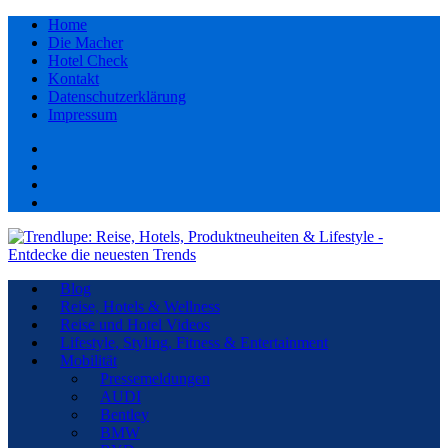
Home
Die Macher
Hotel Check
Kontakt
Datenschutzerklärung
Impressum
Facebook
youtube
Instagram
Pinterest
Blog
Reise, Hotels & Wellness
Reise und Hotel Videos
Lifestyle, Styling, Fitness & Entertainment
Mobilität
Pressemeldungen
AUDI
Bentley
BMW