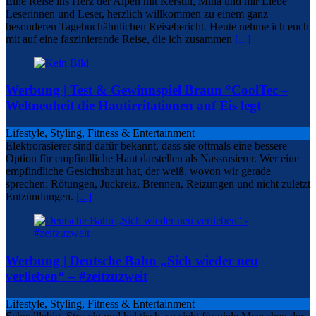
Eine Reise ins Herz der Alpen mit Kerstin, Mina und mir Liebe
Leserinnen und Leser, herzlich willkommen zu einem ganz
besonderen Tagebuchähnlichen Reisebericht. Heute nehme ich euch
mit auf eine faszinierende Reise, die ich zusammen
[...]
Werbung | Test & Gewinnspiel Braun °CoolTec –
Weltneuheit die Hautirritationen auf Eis legt
Lifestyle, Styling, Fitness & Entertainment
Elektrorasierer sind dafür bekannt, dass sie oftmals eine bessere
Option für empfindliche Haut darstellen als Nassrasierer. Wer eine
empfindliche Gesichtshaut hat, der weiß, wovon wir gerade
sprechen: Rötungen, Juckreiz, Brennen, Reizungen und nicht zuletzt
Entzündungen.
[...]
Werbung | Deutsche Bahn „Sich wieder neu
verlieben“ – #zeitzuzweit
Lifestyle, Styling, Fitness & Entertainment