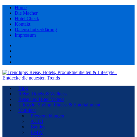
Home
Die Macher
Hotel Check
Kontakt
Datenschutzerklärung
Impressum
Facebook
youtube
Instagram
Pinterest
Blog
Reise, Hotels & Wellness
Reise und Hotel Videos
Lifestyle, Styling, Fitness & Entertainment
Mobilität
Pressemeldungen
AUDI
Bentley
BMW