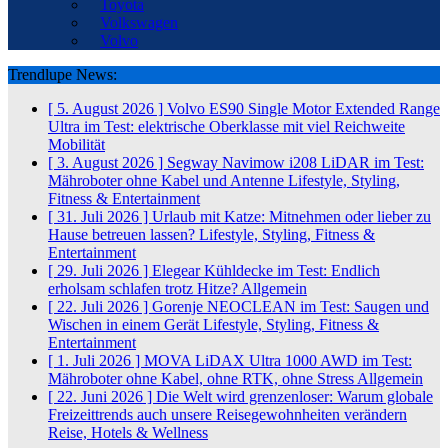
Toyota
Volkswagen
Volvo
Trendlupe News:
[ 5. August 2026 ]
Volvo ES90 Single Motor Extended Range
Ultra im Test: elektrische Oberklasse mit viel Reichweite
Mobilität
[ 3. August 2026 ]
Segway Navimow i208 LiDAR im Test:
Mähroboter ohne Kabel und Antenne
Lifestyle, Styling,
Fitness & Entertainment
[ 31. Juli 2026 ]
Urlaub mit Katze: Mitnehmen oder lieber zu
Hause betreuen lassen?
Lifestyle, Styling, Fitness &
Entertainment
[ 29. Juli 2026 ]
Elegear Kühldecke im Test: Endlich
erholsam schlafen trotz Hitze?
Allgemein
[ 22. Juli 2026 ]
Gorenje NEOCLEAN im Test: Saugen und
Wischen in einem Gerät
Lifestyle, Styling, Fitness &
Entertainment
[ 1. Juli 2026 ]
MOVA LiDAX Ultra 1000 AWD im Test:
Mähroboter ohne Kabel, ohne RTK, ohne Stress
Allgemein
[ 22. Juni 2026 ]
Die Welt wird grenzenloser: Warum globale
Freizeittrends auch unsere Reisegewohnheiten verändern
Reise, Hotels & Wellness