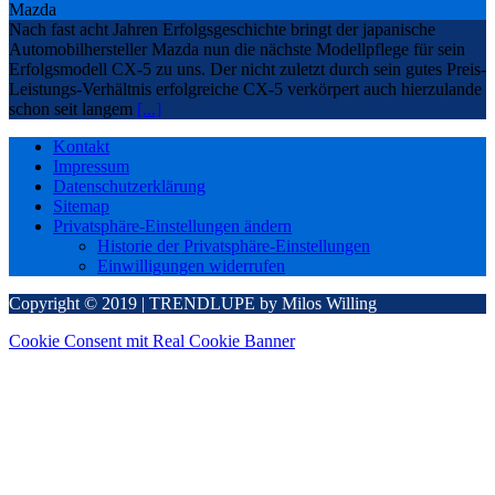
Mazda
Nach fast acht Jahren Erfolgsgeschichte bringt der japanische
Automobilhersteller Mazda nun die nächste Modellpflege für sein
Erfolgsmodell CX-5 zu uns. Der nicht zuletzt durch sein gutes Preis-
Leistungs-Verhältnis erfolgreiche CX-5 verkörpert auch hierzulande
schon seit langem
[...]
Kontakt
Impressum
Datenschutzerklärung
Sitemap
Privatsphäre-Einstellungen ändern
Historie der Privatsphäre-Einstellungen
Einwilligungen widerrufen
Copyright © 2019 | TRENDLUPE by Milos Willing
Cookie Consent mit Real Cookie Banner