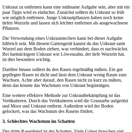
Unkraut zu entfernen kann eine mühsame Aufgabe sein, aber mit ein
paar Tipps wird es einfacher. Zunächst solltest du Unkraut so früh
wie möglich entfernen. Junge Unkrautpflanzen haben noch keine
tiefen Wurzeln und lassen sich leichter entfernen als ausgewachsene
Pflanzen.
Die Verwendung eines Unkrautstechers kann bei dieser Aufgabe
hilfreich sein. Mit diesem Gartengerät kannst du das Unkraut samt
Wurzel aus dem Boden ziehen, was verhindert, dass es nachwächst.
Bei hartnäckigem Unkraut wie Löwenzahn, der tiefe Wurzeln hat,
ist dies besonders wichtig.
Darüber hinaus solltest du den Rasen regelmäßig mähen. Ein gut
gepflegter Rasen ist dicht und lässt dem Unkraut wenig Raum zum
Wachsen. Achte aber darauf, den Rasen nicht zu kurz zu mähen,
denn das könnte das Wachstum von Unkraut begünstigen.
Eine weitere effektive Methode zur Unkrautbekämpfung ist das
Vertikutieren. Durch das Vertikutieren wird die Grasnarbe aufgeritzt
und Moos und Unkraut entfernt. Außerdem wird der Boden
gelockert, was das Wachstum des Rasens fördert.
3. Schlechtes Wachstum im Schatten
Der dritte Rasenfeind ist der Schatten. Viele Gräser brauchen viel