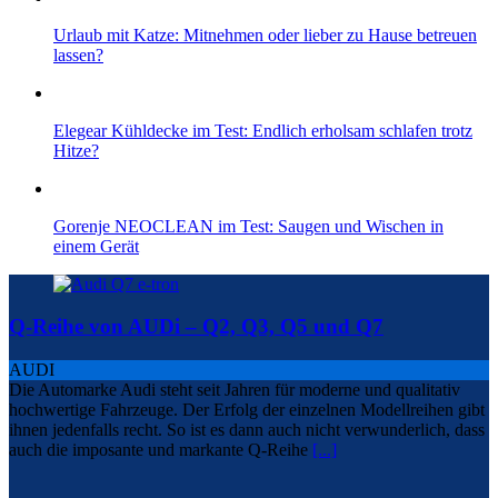
Urlaub mit Katze: Mitnehmen oder lieber zu Hause betreuen
lassen?
Elegear Kühldecke im Test: Endlich erholsam schlafen trotz
Hitze?
Gorenje NEOCLEAN im Test: Saugen und Wischen in
einem Gerät
Q-Reihe von AUDi – Q2, Q3, Q5 und Q7
AUDI
Die Automarke Audi steht seit Jahren für moderne und qualitativ
hochwertige Fahrzeuge. Der Erfolg der einzelnen Modellreihen gibt
ihnen jedenfalls recht. So ist es dann auch nicht verwunderlich, dass
auch die imposante und markante Q-Reihe
[...]