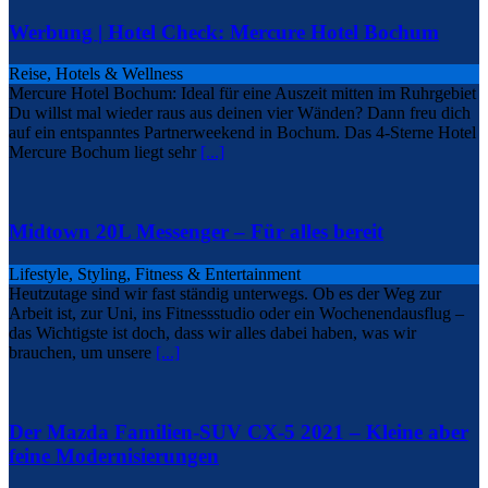
Werbung | Hotel Check: Mercure Hotel Bochum
Reise, Hotels & Wellness
Mercure Hotel Bochum: Ideal für eine Auszeit mitten im Ruhrgebiet
Du willst mal wieder raus aus deinen vier Wänden? Dann freu dich
auf ein entspanntes Partnerweekend in Bochum. Das 4-Sterne Hotel
Mercure Bochum liegt sehr
[...]
Midtown 20L Messenger – Für alles bereit
Lifestyle, Styling, Fitness & Entertainment
Heutzutage sind wir fast ständig unterwegs. Ob es der Weg zur
Arbeit ist, zur Uni, ins Fitnessstudio oder ein Wochenendausflug –
das Wichtigste ist doch, dass wir alles dabei haben, was wir
brauchen, um unsere
[...]
Der Mazda Familien-SUV CX-5 2021 – Kleine aber
feine Modernisierungen