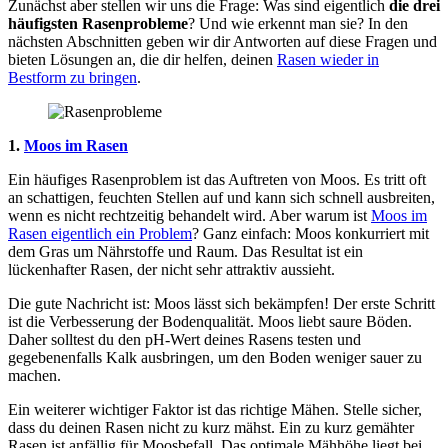
Zunächst aber stellen wir uns die Frage: Was sind eigentlich
die drei
häufigsten Rasenprobleme
? Und wie erkennt man sie? In den
nächsten Abschnitten geben wir dir Antworten auf diese Fragen und
bieten Lösungen an, die dir helfen, deinen
Rasen wieder in
Bestform zu bringen
.
1.
Moos im Rasen
Ein häufiges Rasenproblem ist das Auftreten von Moos. Es tritt oft
an schattigen, feuchten Stellen auf und kann sich schnell ausbreiten,
wenn es nicht rechtzeitig behandelt wird. Aber warum ist
Moos im
Rasen eigentlich ein Problem
? Ganz einfach: Moos konkurriert mit
dem Gras um Nährstoffe und Raum. Das Resultat ist ein
lückenhafter Rasen, der nicht sehr attraktiv aussieht.
Die gute Nachricht ist: Moos lässt sich bekämpfen! Der erste Schritt
ist die Verbesserung der Bodenqualität. Moos liebt saure Böden.
Daher solltest du den pH-Wert deines Rasens testen und
gegebenenfalls Kalk ausbringen, um den Boden weniger sauer zu
machen.
Ein weiterer wichtiger Faktor ist das richtige Mähen. Stelle sicher,
dass du deinen Rasen nicht zu kurz mähst. Ein zu kurz gemähter
Rasen ist anfällig für Moosbefall. Das optimale Mähhöhe liegt bei