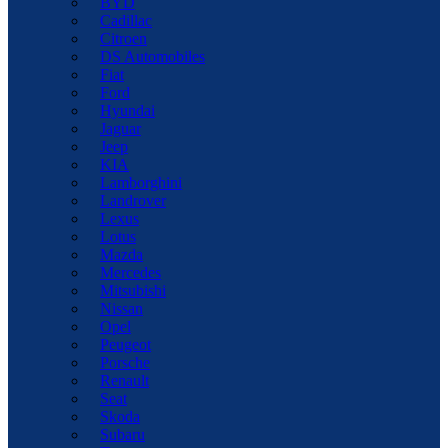
BYD
Cadillac
Citroen
DS Automobiles
Fiat
Ford
Hyundai
Jaguar
Jeep
KIA
Lamborghini
Landrover
Lexus
Lotus
Mazda
Mercedes
Mitsubishi
Nissan
Opel
Peugeot
Porsche
Renault
Seat
Skoda
Subaru