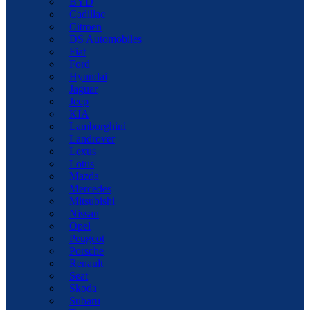
BYD
Cadillac
Citroen
DS Automobiles
Fiat
Ford
Hyundai
Jaguar
Jeep
KIA
Lamborghini
Landrover
Lexus
Lotus
Mazda
Mercedes
Mitsubishi
Nissan
Opel
Peugeot
Porsche
Renault
Seat
Skoda
Subaru