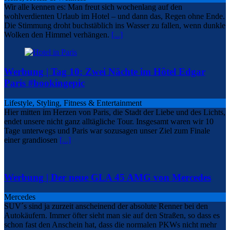
Wir alle kennen es: Man freut sich wochenlang auf den
wohlverdienten Urlaub im Hotel – und dann das, Regen ohne Ende.
Die Stimmung droht buchstäblich ins Wasser zu fallen, wenn dunkle
Wolken den Himmel verhängen.
[...]
Werbung | Tag 10: Zwei Nächte im Hôtel Edgar
Paris #bookingepic
Lifestyle, Styling, Fitness & Entertainment
Hier mitten im Herzen von Paris, die Stadt der Liebe und des Lichts,
endet unsere nicht ganz alltägliche Tour. Insgesamt waren wir 10
Tage unterwegs und Paris war sozusagen unser Ziel zum Finale
einer grandiosen
[...]
Werbung | Der neue GLA 45 AMG von Mercedes
Mercedes
SUV´s sind ja zurzeit anscheinend der absolute Renner bei den
Autokäufern. Immer öfter sieht man sie auf den Straßen, so dass es
schon fast den Anschein hat, dass die normalen PKWs nicht mehr