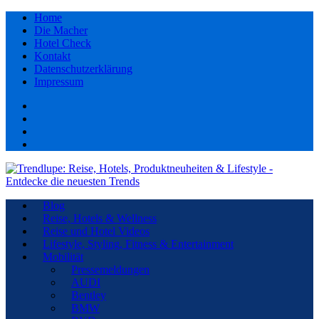
Home
Die Macher
Hotel Check
Kontakt
Datenschutzerklärung
Impressum
Facebook
youtube
Instagram
Pinterest
Blog
Reise, Hotels & Wellness
Reise und Hotel Videos
Lifestyle, Styling, Fitness & Entertainment
Mobilität
Pressemeldungen
AUDI
Bentley
BMW