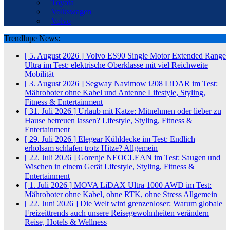
Toyota
Volkswagen
Volvo
Trendlupe News:
[ 5. August 2026 ]
Volvo ES90 Single Motor Extended Range
Ultra im Test: elektrische Oberklasse mit viel Reichweite
Mobilität
[ 3. August 2026 ]
Segway Navimow i208 LiDAR im Test:
Mähroboter ohne Kabel und Antenne
Lifestyle, Styling,
Fitness & Entertainment
[ 31. Juli 2026 ]
Urlaub mit Katze: Mitnehmen oder lieber zu
Hause betreuen lassen?
Lifestyle, Styling, Fitness &
Entertainment
[ 29. Juli 2026 ]
Elegear Kühldecke im Test: Endlich
erholsam schlafen trotz Hitze?
Allgemein
[ 22. Juli 2026 ]
Gorenje NEOCLEAN im Test: Saugen und
Wischen in einem Gerät
Lifestyle, Styling, Fitness &
Entertainment
[ 1. Juli 2026 ]
MOVA LiDAX Ultra 1000 AWD im Test:
Mähroboter ohne Kabel, ohne RTK, ohne Stress
Allgemein
[ 22. Juni 2026 ]
Die Welt wird grenzenloser: Warum globale
Freizeittrends auch unsere Reisegewohnheiten verändern
Reise, Hotels & Wellness