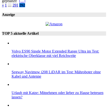
gepflanzt!
[…]
Seitennummerierung
«
1
…
291
292
der
Anzeige
Beiträge
TOP 5 aktuelle Artikel
Volvo ES90 Single Motor Extended Range Ultra im Test:
elektrische Oberklasse mit viel Reichweite
Segway Navimow i208 LiDAR im Test: Mähroboter ohne
Kabel und Antenne
Urlaub mit Katze: Mitnehmen oder lieber zu Hause betreuen
lassen?