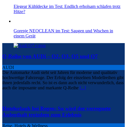
Elegear Kühldecke im Test: Endlich erholsam schlafen trotz
Hitze?
Gorenje NEOCLEAN im Test: Saugen und Wischen in
einem Gerät
Q-Reihe von AUDi – Q2, Q3, Q5 und Q7
AUDI
Die Automarke Audi steht seit Jahren für moderne und qualitativ
hochwertige Fahrzeuge. Der Erfolg der einzelnen Modellreihen gibt
ihnen jedenfalls recht. So ist es dann auch nicht verwunderlich, dass
auch die imposante und markante Q-Reihe
[...]
Hotelurlaub bei Regen: So wird der verregnete
Aufenthalt trotzdem zum Erlebnis
Reise, Hotels & Wellness