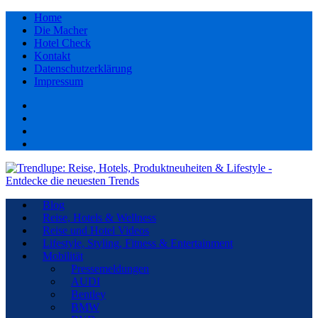
Home
Die Macher
Hotel Check
Kontakt
Datenschutzerklärung
Impressum
Facebook
youtube
Instagram
Pinterest
Blog
Reise, Hotels & Wellness
Reise und Hotel Videos
Lifestyle, Styling, Fitness & Entertainment
Mobilität
Pressemeldungen
AUDI
Bentley
BMW