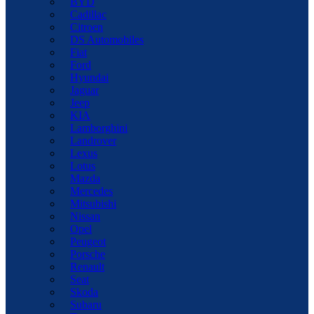
BYD
Cadillac
Citroen
DS Automobiles
Fiat
Ford
Hyundai
Jaguar
Jeep
KIA
Lamborghini
Landrover
Lexus
Lotus
Mazda
Mercedes
Mitsubishi
Nissan
Opel
Peugeot
Porsche
Renault
Seat
Skoda
Subaru