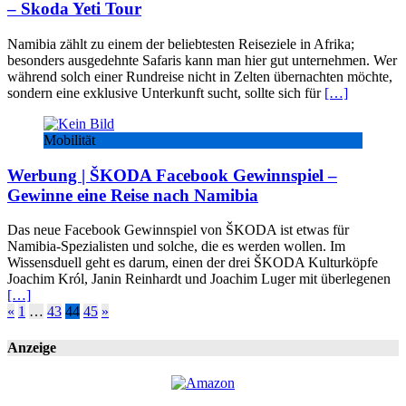
– Skoda Yeti Tour
Namibia zählt zu einem der beliebtesten Reiseziele in Afrika;
besonders ausgedehnte Safaris kann man hier gut unternehmen. Wer
während solch einer Rundreise nicht in Zelten übernachten möchte,
sondern eine exklusive Unterkunft sucht, sollte sich für
[…]
Mobilität
Werbung | ŠKODA Facebook Gewinnspiel –
Gewinne eine Reise nach Namibia
Das neue Facebook Gewinnspiel von ŠKODA ist etwas für
Namibia-Spezialisten und solche, die es werden wollen. Im
Wissensduell geht es darum, einen der drei ŠKODA Kulturköpfe
Joachim Król, Janin Reinhardt und Joachim Luger mit überlegenen
[…]
Seitennummerierung
«
1
…
43
44
45
»
der
Anzeige
Beiträge