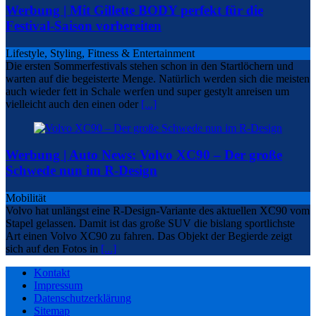
Werbung | Mit Gillette BODY perfekt für die
Festival-Saison vorbereiten
Lifestyle, Styling, Fitness & Entertainment
Die ersten Sommerfestivals stehen schon in den Startlöchern und
warten auf die begeisterte Menge. Natürlich werden sich die meisten
auch wieder fett in Schale werfen und super gestylt anreisen um
vielleicht auch den einen oder
[...]
Werbung | Auto News: Volvo XC90 – Der große
Schwede nun im R-Design
Mobilität
Volvo hat unlängst eine R-Design-Variante des aktuellen XC90 vom
Stapel gelassen. Damit ist das große SUV die bislang sportlichste
Art einen Volvo XC90 zu fahren. Das Objekt der Begierde zeigt
sich auf den Fotos in
[...]
Kontakt
Impressum
Datenschutzerklärung
Sitemap