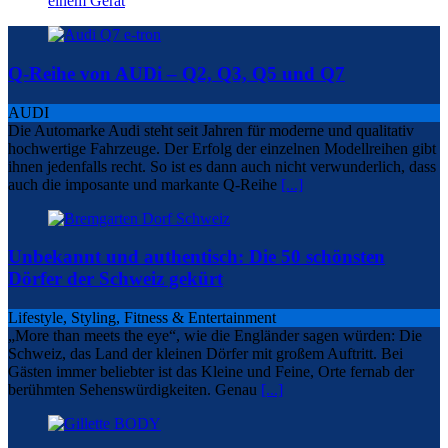
einem Gerät
Q-Reihe von AUDi – Q2, Q3, Q5 und Q7
AUDI
Die Automarke Audi steht seit Jahren für moderne und qualitativ
hochwertige Fahrzeuge. Der Erfolg der einzelnen Modellreihen gibt
ihnen jedenfalls recht. So ist es dann auch nicht verwunderlich, dass
auch die imposante und markante Q-Reihe
[...]
Unbekannt und authentisch: Die 50 schönsten
Dörfer der Schweiz gekürt
Lifestyle, Styling, Fitness & Entertainment
„More than meets the eye“, wie die Engländer sagen würden: Die
Schweiz, das Land der kleinen Dörfer mit großem Auftritt. Bei
Gästen immer beliebter ist das Kleine und Feine, Orte fernab der
berühmten Sehenswürdigkeiten. Genau
[...]