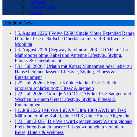
Toyota
Volkswagen
Volvo
Trendlupe News:
[ 5. August 2026 ]
Volvo ES90 Single Motor Extended Range
Ultra im Test: elektrische Oberklasse mit viel Reichweite
Mobilität
[ 3. August 2026 ]
Segway Navimow i208 LiDAR im Test:
Mähroboter ohne Kabel und Antenne
Lifestyle, Styling,
Fitness & Entertainment
[ 31. Juli 2026 ]
Urlaub mit Katze: Mitnehmen oder lieber zu
Hause betreuen lassen?
Lifestyle, Styling, Fitness &
Entertainment
[ 29. Juli 2026 ]
Elegear Kühldecke im Test: Endlich
erholsam schlafen trotz Hitze?
Allgemein
[ 22. Juli 2026 ]
Gorenje NEOCLEAN im Test: Saugen und
Wischen in einem Gerät
Lifestyle, Styling, Fitness &
Entertainment
[ 1. Juli 2026 ]
MOVA LiDAX Ultra 1000 AWD im Test:
Mähroboter ohne Kabel, ohne RTK, ohne Stress
Allgemein
[ 22. Juni 2026 ]
Die Welt wird grenzenloser: Warum globale
Freizeittrends auch unsere Reisegewohnheiten verändern
Reise, Hotels & Wellness