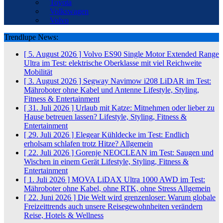
Toyota
Volkswagen
Volvo
Trendlupe News:
[ 5. August 2026 ]
Volvo ES90 Single Motor Extended Range
Ultra im Test: elektrische Oberklasse mit viel Reichweite
Mobilität
[ 3. August 2026 ]
Segway Navimow i208 LiDAR im Test:
Mähroboter ohne Kabel und Antenne
Lifestyle, Styling,
Fitness & Entertainment
[ 31. Juli 2026 ]
Urlaub mit Katze: Mitnehmen oder lieber zu
Hause betreuen lassen?
Lifestyle, Styling, Fitness &
Entertainment
[ 29. Juli 2026 ]
Elegear Kühldecke im Test: Endlich
erholsam schlafen trotz Hitze?
Allgemein
[ 22. Juli 2026 ]
Gorenje NEOCLEAN im Test: Saugen und
Wischen in einem Gerät
Lifestyle, Styling, Fitness &
Entertainment
[ 1. Juli 2026 ]
MOVA LiDAX Ultra 1000 AWD im Test:
Mähroboter ohne Kabel, ohne RTK, ohne Stress
Allgemein
[ 22. Juni 2026 ]
Die Welt wird grenzenloser: Warum globale
Freizeittrends auch unsere Reisegewohnheiten verändern
Reise, Hotels & Wellness