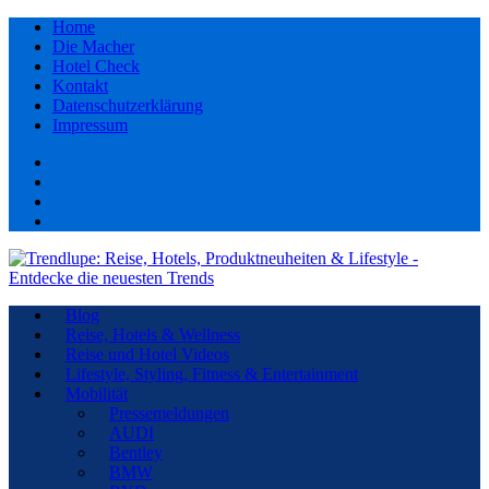
Home
Die Macher
Hotel Check
Kontakt
Datenschutzerklärung
Impressum
Facebook
youtube
Instagram
Pinterest
Blog
Reise, Hotels & Wellness
Reise und Hotel Videos
Lifestyle, Styling, Fitness & Entertainment
Mobilität
Pressemeldungen
AUDI
Bentley
BMW