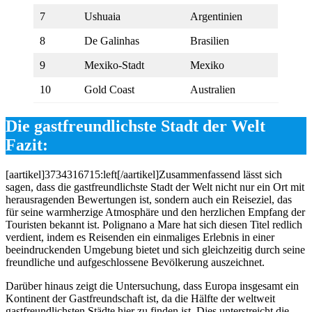
7
Ushuaia
Argentinien
8
De Galinhas
Brasilien
9
Mexiko-Stadt
Mexiko
10
Gold Coast
Australien
Die gastfreundlichste Stadt der Welt
Fazit:
[aartikel]3734316715:left[/aartikel]Zusammenfassend lässt sich
sagen, dass die gastfreundlichste Stadt der Welt nicht nur ein Ort mit
herausragenden Bewertungen ist, sondern auch ein Reiseziel, das
für seine warmherzige Atmosphäre und den herzlichen Empfang der
Touristen bekannt ist. Polignano a Mare hat sich diesen Titel redlich
verdient, indem es Reisenden ein einmaliges Erlebnis in einer
beeindruckenden Umgebung bietet und sich gleichzeitig durch seine
freundliche und aufgeschlossene Bevölkerung auszeichnet.
Darüber hinaus zeigt die Untersuchung, dass Europa insgesamt ein
Kontinent der Gastfreundschaft ist, da die Hälfte der weltweit
gastfreundlichsten Städte hier zu finden ist. Dies unterstreicht die