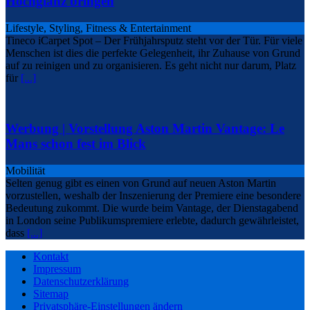
Hochglanz bringen
Lifestyle, Styling, Fitness & Entertainment
Tineco iCarpet Spot – Der Frühjahrsputz steht vor der Tür. Für viele
Menschen ist dies die perfekte Gelegenheit, ihr Zuhause von Grund
auf zu reinigen und zu organisieren. Es geht nicht nur darum, Platz
für
[...]
Werbung | Vorstellung Aston Martin Vantage: Le
Mans schon fest im Blick
Mobilität
Selten genug gibt es einen von Grund auf neuen Aston Martin
vorzustellen, weshalb der Inszenierung der Premiere eine besondere
Bedeutung zukommt. Die wurde beim Vantage, der Dienstagabend
in London seine Publikumspremiere erlebte, dadurch gewährleistet,
dass
[...]
Kontakt
Impressum
Datenschutzerklärung
Sitemap
Privatsphäre-Einstellungen ändern