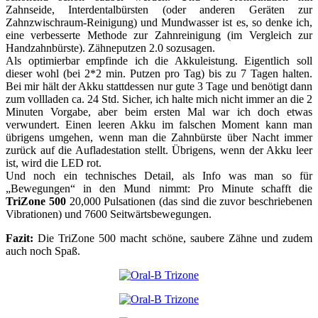
Zahnseide, Interdentalbürsten (oder anderen Geräten zur
Zahnzwischraum-Reinigung) und Mundwasser ist es, so denke ich,
eine verbesserte Methode zur Zahnreinigung (im Vergleich zur
Handzahnbürste). Zähneputzen 2.0 sozusagen.
Als optimierbar empfinde ich die Akkuleistung. Eigentlich soll
dieser wohl (bei 2*2 min. Putzen pro Tag) bis zu 7 Tagen halten.
Bei mir hält der Akku stattdessen nur gute 3 Tage und benötigt dann
zum vollladen ca. 24 Std. Sicher, ich halte mich nicht immer an die 2
Minuten Vorgabe, aber beim ersten Mal war ich doch etwas
verwundert. Einen leeren Akku im falschen Moment kann man
übrigens umgehen, wenn man die Zahnbürste über Nacht immer
zurück auf die Aufladestation stellt. Übrigens, wenn der Akku leer
ist, wird die LED rot.
Und noch ein technisches Detail, als Info was man so für
„Bewegungen“ in den Mund nimmt: Pro Minute schafft die
TriZone 500
20,000 Pulsationen (das sind die zuvor beschriebenen
Vibrationen) und 7600 Seitwärtsbewegungen.
Fazit:
Die TriZone 500 macht schöne, saubere Zähne und zudem
auch noch Spaß.