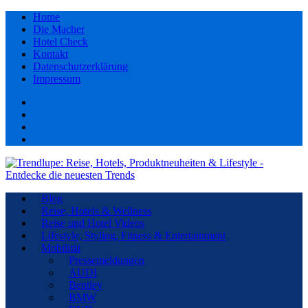
Home
Die Macher
Hotel Check
Kontakt
Datenschutzerklärung
Impressum
Facebook
youtube
Instagram
Pinterest
Blog
Reise, Hotels & Wellness
Reise und Hotel Videos
Lifestyle, Styling, Fitness & Entertainment
Mobilität
Pressemeldungen
AUDI
Bentley
BMW