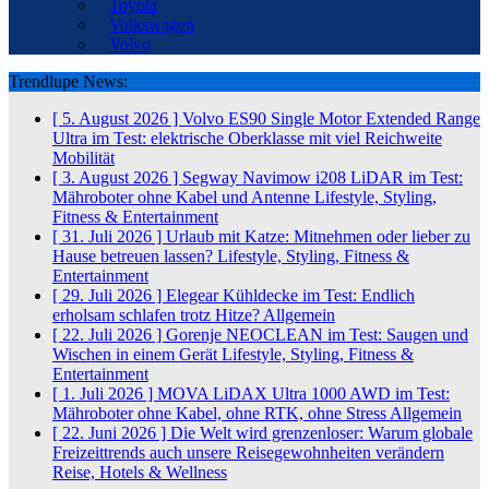
Toyota
Volkswagen
Volvo
Trendlupe News:
[ 5. August 2026 ]
Volvo ES90 Single Motor Extended Range
Ultra im Test: elektrische Oberklasse mit viel Reichweite
Mobilität
[ 3. August 2026 ]
Segway Navimow i208 LiDAR im Test:
Mähroboter ohne Kabel und Antenne
Lifestyle, Styling,
Fitness & Entertainment
[ 31. Juli 2026 ]
Urlaub mit Katze: Mitnehmen oder lieber zu
Hause betreuen lassen?
Lifestyle, Styling, Fitness &
Entertainment
[ 29. Juli 2026 ]
Elegear Kühldecke im Test: Endlich
erholsam schlafen trotz Hitze?
Allgemein
[ 22. Juli 2026 ]
Gorenje NEOCLEAN im Test: Saugen und
Wischen in einem Gerät
Lifestyle, Styling, Fitness &
Entertainment
[ 1. Juli 2026 ]
MOVA LiDAX Ultra 1000 AWD im Test:
Mähroboter ohne Kabel, ohne RTK, ohne Stress
Allgemein
[ 22. Juni 2026 ]
Die Welt wird grenzenloser: Warum globale
Freizeittrends auch unsere Reisegewohnheiten verändern
Reise, Hotels & Wellness