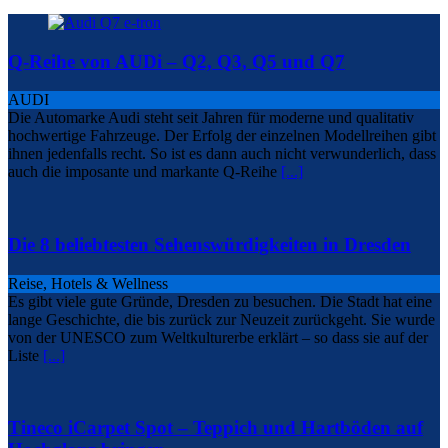
Q-Reihe von AUDi – Q2, Q3, Q5 und Q7
AUDI
Die Automarke Audi steht seit Jahren für moderne und qualitativ
hochwertige Fahrzeuge. Der Erfolg der einzelnen Modellreihen gibt
ihnen jedenfalls recht. So ist es dann auch nicht verwunderlich, dass
auch die imposante und markante Q-Reihe
[...]
Die 8 beliebtesten Sehenswürdigkeiten in Dresden
Reise, Hotels & Wellness
Es gibt viele gute Gründe, Dresden zu besuchen. Die Stadt hat eine
lange Geschichte, die bis zurück zur Neuzeit zurückgeht. Sie wurde
von der UNESCO zum Weltkulturerbe erklärt – so dass sie auf der
Liste
[...]
Tineco iCarpet Spot – Teppich und Hartböden auf