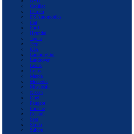
BYD
Cadillac
Citroen
DS Automobiles
Fiat
Ford
Hyundai
Jaguar
Jeep
KIA
Lamborghini
Landrover
Lexus
Lotus
Mazda
Mercedes
Mitsubishi
Nissan
Opel
Peugeot
Porsche
Renault
Seat
Skoda
Subaru