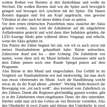
weitere Reihen von Borsten: je drei dunkelblaue und weiße im
Wechsel. Die weißen Borsten sind wie die Spitze auch beweglich
gelagert und bewegen sich synchron mit der Spitze. Die blauen
Borsten dagegen sind fest am Kopf angebracht, eine gewisse
Vibration ist aber auch bei dieser dritten Zone zu spüren.
Vor dem ersten elektrischen Putzerlebnis muss zunächst der Akku
geladen werden, dazu wird die Zahnbürste auf die mitgelieferte
Aufladestation gesteckt und wird dann über Induktion geladen, die
LED-Anzeige blinkt grün während dieses Vorgangs und erlischt,
wenn der Akku geladen ist.
Das Putzen der Zähne beginnt bei mir, wie ich es auch zuvor mit
meiner Handzahnbürste gehandhabt habe: Bürste anfeuchten,
Zahncreme drauf und los – aber Achtung: Die Zahnbürste erst
starten, wenn diese sich im Mund befindet. Ansonsten steht nach
dem Zähne putzen noch eine Runde Spiegel putzen auf dem
Programm.
Also Bürste in den Mund und eingeschalten. Das Gefühl ist im
Vergleich zur Handzahnbürste erst mal merkwürdig, hat man doch
nun etwas vibrierendes im Mund. Auch die Handführung weicht
etwas ab, da der Kopf alleine „arbeitet“. Wichtig bleibt dennoch die
Bewegung von „rot nach weiß“, also kreisend vom Zahnfleisch zu
den Zähnen. Damit alle Regionen gleichmäßig geputzt werden, gibt
es in der Zahnbürsten einen eingebauten Timer, der dies unterstützt.
Hierbei sollte man sich das Gebiss als vier Bereiche vorstellen. Also
den Oberkiefer in zwei Zonen und ebenso den Unterkiefer in zwei