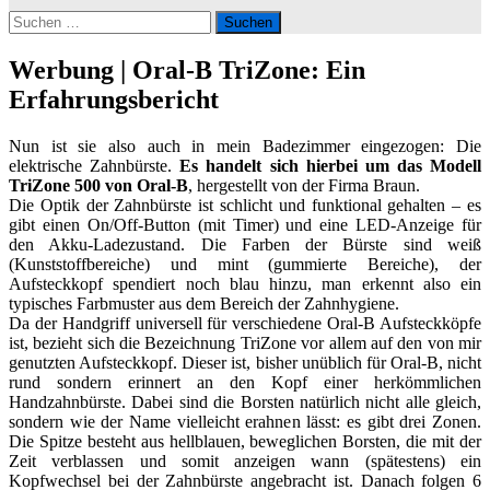
Suchen
nach:
Werbung | Oral-B TriZone: Ein
Erfahrungsbericht
Nun ist sie also auch in mein Badezimmer eingezogen: Die
elektrische Zahnbürste.
Es handelt sich hierbei um das Modell
TriZone 500 von Oral-B
, hergestellt von der Firma Braun.
Die Optik der Zahnbürste ist schlicht und funktional gehalten – es
gibt einen On/Off-Button (mit Timer) und eine LED-Anzeige für
den Akku-Ladezustand. Die Farben der Bürste sind weiß
(Kunststoffbereiche) und mint (gummierte Bereiche), der
Aufsteckkopf spendiert noch blau hinzu, man erkennt also ein
typisches Farbmuster aus dem Bereich der Zahnhygiene.
Da der Handgriff universell für verschiedene Oral-B Aufsteckköpfe
ist, bezieht sich die Bezeichnung TriZone vor allem auf den von mir
genutzten Aufsteckkopf. Dieser ist, bisher unüblich für Oral-B, nicht
rund sondern erinnert an den Kopf einer herkömmlichen
Handzahnbürste. Dabei sind die Borsten natürlich nicht alle gleich,
sondern wie der Name vielleicht erahnen lässt: es gibt drei Zonen.
Die Spitze besteht aus hellblauen, beweglichen Borsten, die mit der
Zeit verblassen und somit anzeigen wann (spätestens) ein
Kopfwechsel bei der Zahnbürste angebracht ist. Danach folgen 6