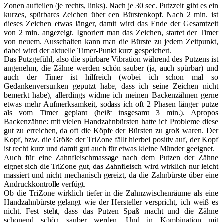
Zonen aufteilen (je rechts, links). Nach je 30 sec. Putzzeit gibt es ein
kurzes, spürbares Zeichen über den Bürstenkopf. Nach 2 min. ist
dieses Zeichen etwas länger, damit wird das Ende der Gesamtzeit
von 2 min. angezeigt. Ignoriert man das Zeichen, startet der Timer
von neuem. Ausschalten kann man die Bürste zu jedem Zeitpunkt,
dabei wird der aktuelle Timer-Punkt kurz gespeichert.
Das Putzgefühl, also die spürbare Vibration während des Putzens ist
angenehm, die Zähne werden schön sauber (ja, auch spürbar) und
auch der Timer ist hilfreich (wobei ich schon mal so
Gedankenversunken geputzt habe, dass ich seine Zeichen nicht
bemerkt habe), allerdings widme ich meinen Backenzähnen gerne
etwas mehr Aufmerksamkeit, sodass ich oft 2 Phasen länger putze
als vom Timer geplant (heißt insgesamt 3 min.). Apropos
Backenzähne: mit vielen Handzahnbürsten hatte ich Probleme diese
gut zu erreichen, da oft die Köpfe der Bürsten zu groß waren. Der
Kopf, bzw. die Größe der TriZone fällt hierbei positiv auf, der Kopf
ist recht kurz und damit gut auch für etwas kleine Münder geeignet.
Auch für eine Zahnfleischmassage nach dem Putzen der Zähne
eignet sich die TriZone gut, das Zahnfleisch wird wirklich nur leicht
massiert und nicht mechanisch gereizt, da die Zahnbürste über eine
Andruckkontrolle verfügt.
Ob die TriZone wirklich tiefer in die Zahnzwischenräume als eine
Handzahnbürste gelangt wie der Hersteller verspricht, ich weiß es
nicht. Fest steht, dass das Putzen Spaß macht und die Zähne
schonend schön sauber werden. Und in Kombination mit