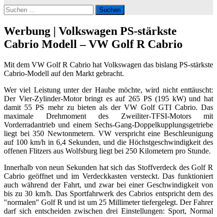
Suchen
nach:
Werbung | Volkswagen PS-stärkste
Cabrio Modell – VW Golf R Cabrio
Mit dem VW Golf R Cabrio hat Volkswagen das bislang PS-stärkste
Cabrio-Modell auf den Markt gebracht.
Wer viel Leistung unter der Haube möchte, wird nicht enttäuscht:
Der Vier-Zylinder-Motor bringt es auf 265 PS (195 kW) und hat
damit 55 PS mehr zu bieten als der VW Golf GTI Cabrio. Das
maximale Drehmoment des Zweiliter-TFSI-Motors mit
Vorderradantrieb und einem Sechs-Gang-Doppelkupplungsgetriebe
liegt bei 350
Newtonmetern
. VW verspricht eine Beschleunigung
auf 100 km/h in 6,4 Sekunden, und die Höchstgeschwindigkeit des
offenen Flitzers aus Wolfsburg liegt bei 250 Kilometern pro Stunde.
Innerhalb von neun Sekunden hat sich das Stoffverdeck des Golf R
Cabrio geöffnet und im Verdeckkasten versteckt. Das funktioniert
auch während der Fahrt, und zwar bei einer Geschwindigkeit von
bis zu 30 km/h. Das Sportfahrwerk des Cabrios entspricht dem des
"normalen" Golf R und ist um 25 Millimeter tiefergelegt. Der Fahrer
darf sich entscheiden zwischen drei Einstellungen: Sport, Normal