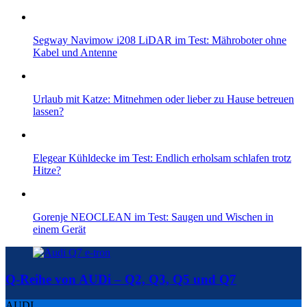
Segway Navimow i208 LiDAR im Test: Mähroboter ohne
Kabel und Antenne
Urlaub mit Katze: Mitnehmen oder lieber zu Hause betreuen
lassen?
Elegear Kühldecke im Test: Endlich erholsam schlafen trotz
Hitze?
Gorenje NEOCLEAN im Test: Saugen und Wischen in
einem Gerät
Q-Reihe von AUDi – Q2, Q3, Q5 und Q7
AUDI