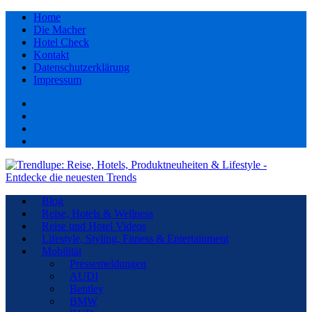
Home
Die Macher
Hotel Check
Kontakt
Datenschutzerklärung
Impressum
Facebook
youtube
Instagram
Pinterest
Blog
Reise, Hotels & Wellness
Reise und Hotel Videos
Lifestyle, Styling, Fitness & Entertainment
Mobilität
Pressemeldungen
AUDI
Bentley
BMW