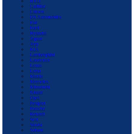
BYD
Cadillac
Citroen
DS Automobiles
Fiat
Ford
Hyundai
Jaguar
Jeep
KIA
Lamborghini
Landrover
Lexus
Lotus
Mazda
Mercedes
Mitsubishi
Nissan
Opel
Peugeot
Porsche
Renault
Seat
Skoda
Subaru