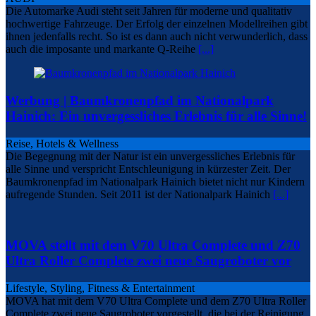
Die Automarke Audi steht seit Jahren für moderne und qualitativ
hochwertige Fahrzeuge. Der Erfolg der einzelnen Modellreihen gibt
ihnen jedenfalls recht. So ist es dann auch nicht verwunderlich, dass
auch die imposante und markante Q-Reihe
[...]
Werbung | Baumkronenpfad im Nationalpark
Hainich: Ein unvergessliches Erlebnis für alle Sinne!
Reise, Hotels & Wellness
Die Begegnung mit der Natur ist ein unvergessliches Erlebnis für
alle Sinne und verspricht Entschleunigung in kürzester Zeit. Der
Baumkronenpfad im Nationalpark Hainich bietet nicht nur Kindern
aufregende Stunden. Seit 2011 ist der Nationalpark Hainich
[...]
MOVA stellt mit dem V70 Ultra Complete und Z70
Ultra Roller Complete zwei neue Saugroboter vor
Lifestyle, Styling, Fitness & Entertainment
MOVA hat mit dem V70 Ultra Complete und dem Z70 Ultra Roller
Complete zwei neue Saugroboter vorgestellt, die bei der Reinigung