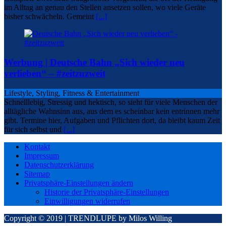
im Alltag an genau den Stellen ansetzen sollen, wo viele Geräte
bisher schwächeln. Gemeint
[...]
Werbung | Deutsche Bahn „Sich wieder neu
verlieben“ – #zeitzuzweit
Lifestyle, Styling, Fitness & Entertainment
Schnelllebig, Stressig und hektisch, so sieht für viele Menschen der
alltägliche Wahnsinn aus, aus dem es scheinbar kein entrinnen mehr
gibt. Termine hier, Aufgaben und Pflichten dort, da bleibt kaum Zeit
für sich selbst und
[...]
Kontakt
Impressum
Datenschutzerklärung
Sitemap
Privatsphäre-Einstellungen ändern
Historie der Privatsphäre-Einstellungen
Einwilligungen widerrufen
Copyright © 2019 | TRENDLUPE by Milos Willing