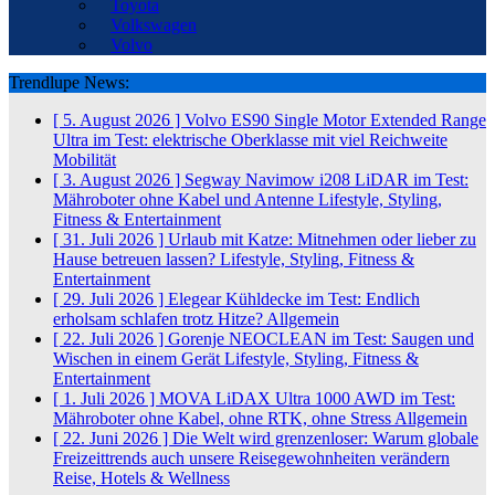
Toyota
Volkswagen
Volvo
Trendlupe News:
[ 5. August 2026 ]
Volvo ES90 Single Motor Extended Range
Ultra im Test: elektrische Oberklasse mit viel Reichweite
Mobilität
[ 3. August 2026 ]
Segway Navimow i208 LiDAR im Test:
Mähroboter ohne Kabel und Antenne
Lifestyle, Styling,
Fitness & Entertainment
[ 31. Juli 2026 ]
Urlaub mit Katze: Mitnehmen oder lieber zu
Hause betreuen lassen?
Lifestyle, Styling, Fitness &
Entertainment
[ 29. Juli 2026 ]
Elegear Kühldecke im Test: Endlich
erholsam schlafen trotz Hitze?
Allgemein
[ 22. Juli 2026 ]
Gorenje NEOCLEAN im Test: Saugen und
Wischen in einem Gerät
Lifestyle, Styling, Fitness &
Entertainment
[ 1. Juli 2026 ]
MOVA LiDAX Ultra 1000 AWD im Test:
Mähroboter ohne Kabel, ohne RTK, ohne Stress
Allgemein
[ 22. Juni 2026 ]
Die Welt wird grenzenloser: Warum globale
Freizeittrends auch unsere Reisegewohnheiten verändern
Reise, Hotels & Wellness