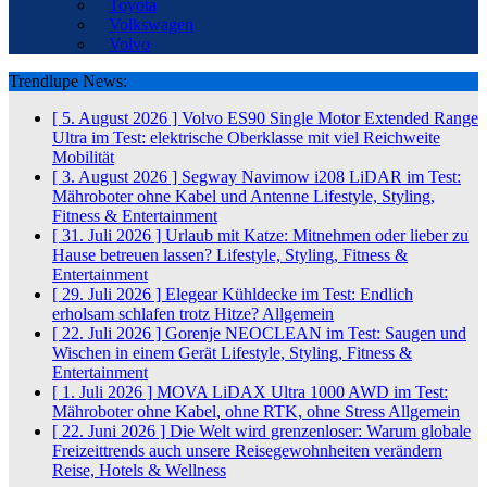
Toyota
Volkswagen
Volvo
Trendlupe News:
[ 5. August 2026 ]
Volvo ES90 Single Motor Extended Range
Ultra im Test: elektrische Oberklasse mit viel Reichweite
Mobilität
[ 3. August 2026 ]
Segway Navimow i208 LiDAR im Test:
Mähroboter ohne Kabel und Antenne
Lifestyle, Styling,
Fitness & Entertainment
[ 31. Juli 2026 ]
Urlaub mit Katze: Mitnehmen oder lieber zu
Hause betreuen lassen?
Lifestyle, Styling, Fitness &
Entertainment
[ 29. Juli 2026 ]
Elegear Kühldecke im Test: Endlich
erholsam schlafen trotz Hitze?
Allgemein
[ 22. Juli 2026 ]
Gorenje NEOCLEAN im Test: Saugen und
Wischen in einem Gerät
Lifestyle, Styling, Fitness &
Entertainment
[ 1. Juli 2026 ]
MOVA LiDAX Ultra 1000 AWD im Test:
Mähroboter ohne Kabel, ohne RTK, ohne Stress
Allgemein
[ 22. Juni 2026 ]
Die Welt wird grenzenloser: Warum globale
Freizeittrends auch unsere Reisegewohnheiten verändern
Reise, Hotels & Wellness