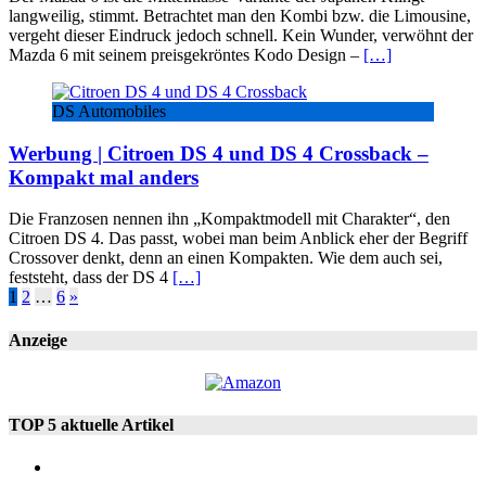
langweilig, stimmt. Betrachtet man den Kombi bzw. die Limousine,
vergeht dieser Eindruck jedoch schnell. Kein Wunder, verwöhnt der
Mazda 6 mit seinem preisgekröntes Kodo Design –
[…]
DS Automobiles
Werbung | Citroen DS 4 und DS 4 Crossback –
Kompakt mal anders
Die Franzosen nennen ihn „Kompaktmodell mit Charakter“, den
Citroen DS 4. Das passt, wobei man beim Anblick eher der Begriff
Crossover denkt, denn an einen Kompakten. Wie dem auch sei,
feststeht, dass der DS 4
[…]
Seitennummerierung
1
2
…
6
»
der
Anzeige
Beiträge
TOP 5 aktuelle Artikel