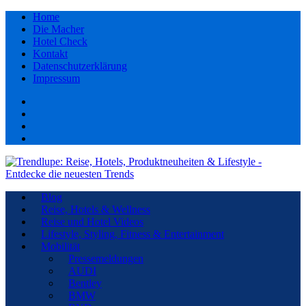
Home
Die Macher
Hotel Check
Kontakt
Datenschutzerklärung
Impressum
Facebook
youtube
Instagram
Pinterest
Blog
Reise, Hotels & Wellness
Reise und Hotel Videos
Lifestyle, Styling, Fitness & Entertainment
Mobilität
Pressemeldungen
AUDI
Bentley
BMW