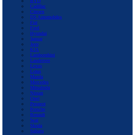
BYD
Cadillac
Citroen
DS Automobiles
Fiat
Ford
Hyundai
Jaguar
Jeep
KIA
Lamborghini
Landrover
Lexus
Lotus
Mazda
Mercedes
Mitsubishi
Nissan
Opel
Peugeot
Porsche
Renault
Seat
Skoda
Subaru