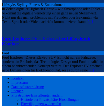
Lifestyle, Styling, Fitness & Entertainment
In Zeiten digitaler Hightech Geräte – wie Smartphone oder Tablet –
bekommt die digitale Vernetzung einen ganz neuen Stellenwert.
Nicht nur das man problemlos mit Freunden oder Bekannten via
Text-, Sprach oder Videonachricht kommunizieren kann,
[...]
Ford Explorer EV – Elektrischer Lifestyle mit
Komfort
Ford
Ford Explorer | Dieses Elektro-SUV ist nicht nur ein Fahrzeug,
sondern ein Erlebnis, das Technologie, Design und Funktionalität in
einem bahnbrechenden Konzept vereint. Der Explorer EV eröffnet
neue Dimensionen für Elektromobilität, sei es durch seine
[...]
Kontakt
Impressum
Datenschutzerklärung
Sitemap
Privatsphäre-Einstellungen ändern
Historie der Privatsphäre-Einstellungen
Einwilligungen widerrufen