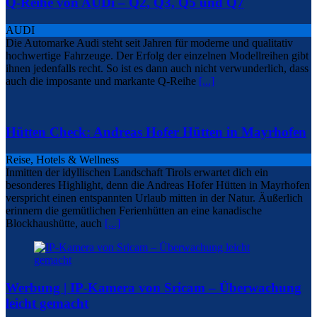
Q-Reihe von AUDi – Q2, Q3, Q5 und Q7
AUDI
Die Automarke Audi steht seit Jahren für moderne und qualitativ
hochwertige Fahrzeuge. Der Erfolg der einzelnen Modellreihen gibt
ihnen jedenfalls recht. So ist es dann auch nicht verwunderlich, dass
auch die imposante und markante Q-Reihe
[...]
Hütten Check: Andreas Hofer Hütten in Mayrhofen
Reise, Hotels & Wellness
Inmitten der idyllischen Landschaft Tirols erwartet dich ein
besonderes Highlight, denn die Andreas Hofer Hütten in Mayrhofen
verspricht einen entspannten Urlaub mitten in der Natur. Äußerlich
erinnern die gemütlichen Ferienhütten an eine kanadische
Blockhaushütte, auch
[...]
Werbung | IP-Kamera von Sricam – Überwachung
leicht gemacht