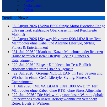
Toyota
Volkswagen
Volvo
Trendlupe News:
[ 5. August 2026 ]
Volvo ES90 Single Motor Extended Range
Ultra im Test: elektrische Oberklasse mit viel Reichweite
Mobilität
[ 3. August 2026 ]
Segway Navimow i208 LiDAR im Test:
Mähroboter ohne Kabel und Antenne
Lifestyle, Styling,
Fitness & Entertainment
[ 31. Juli 2026 ]
Urlaub mit Katze: Mitnehmen oder lieber zu
Hause betreuen lassen?
Lifestyle, Styling, Fitness &
Entertainment
[ 29. Juli 2026 ]
Elegear Kühldecke im Test: Endlich
erholsam schlafen trotz Hitze?
Allgemein
[ 22. Juli 2026 ]
Gorenje NEOCLEAN im Test: Saugen und
Wischen in einem Gerät
Lifestyle, Styling, Fitness &
Entertainment
[ 1. Juli 2026 ]
MOVA LiDAX Ultra 1000 AWD im Test:
Mähroboter ohne Kabel, ohne RTK, ohne Stress
Allgemein
[ 22. Juni 2026 ]
Die Welt wird grenzenloser: Warum globale
Freizeittrends auch unsere Reisegewohnheiten verändern
Reise, Hotels & Wellness