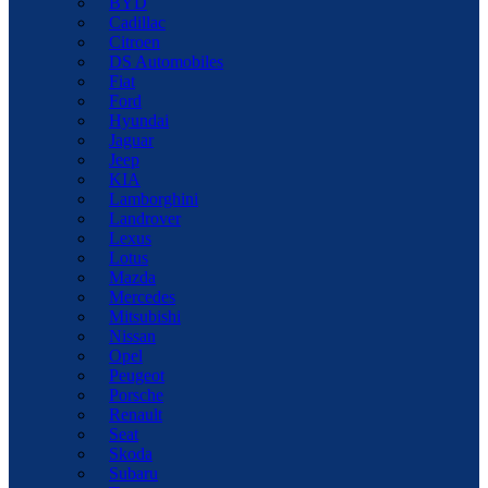
BYD
Cadillac
Citroen
DS Automobiles
Fiat
Ford
Hyundai
Jaguar
Jeep
KIA
Lamborghini
Landrover
Lexus
Lotus
Mazda
Mercedes
Mitsubishi
Nissan
Opel
Peugeot
Porsche
Renault
Seat
Skoda
Subaru