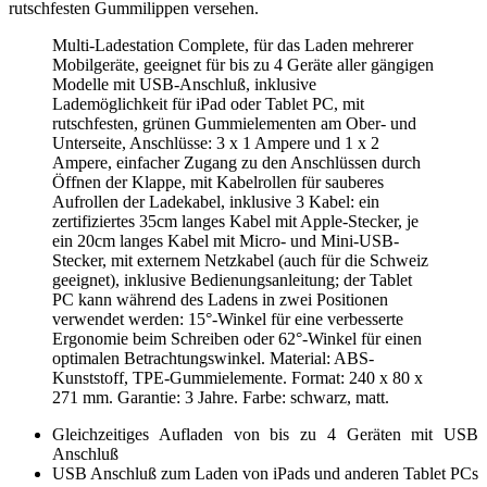
rutschfesten Gummilippen versehen.
Multi-Ladestation Complete, für das Laden mehrerer
Mobilgeräte, geeignet für bis zu 4 Geräte aller gängigen
Modelle mit USB-Anschluß, inklusive
Lademöglichkeit für iPad oder Tablet PC, mit
rutschfesten, grünen Gummielementen am Ober- und
Unterseite, Anschlüsse: 3 x 1 Ampere und 1 x 2
Ampere, einfacher Zugang zu den Anschlüssen durch
Öffnen der Klappe, mit Kabelrollen für sauberes
Aufrollen der Ladekabel, inklusive 3 Kabel: ein
zertifiziertes 35cm langes Kabel mit Apple-Stecker, je
ein 20cm langes Kabel mit Micro- und Mini-USB-
Stecker, mit externem Netzkabel (auch für die Schweiz
geeignet), inklusive Bedienungsanleitung; der Tablet
PC kann während des Ladens in zwei Positionen
verwendet werden: 15°-Winkel für eine verbesserte
Ergonomie beim Schreiben oder 62°-Winkel für einen
optimalen Betrachtungswinkel. Material: ABS-
Kunststoff, TPE-Gummielemente. Format: 240 x 80 x
271 mm. Garantie: 3 Jahre. Farbe: schwarz, matt.
Gleichzeitiges Aufladen von bis zu 4 Geräten mit USB
Anschluß
USB Anschluß zum Laden von iPads und anderen Tablet PCs