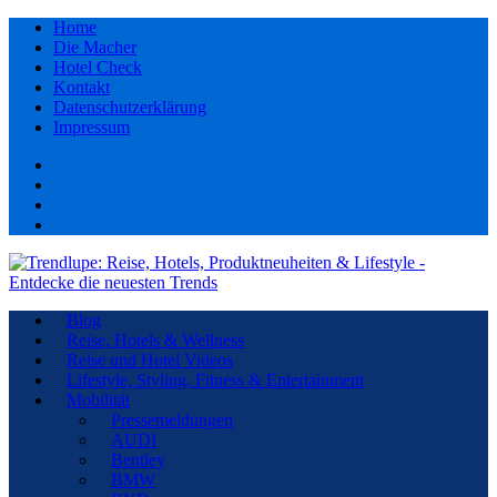
Home
Die Macher
Hotel Check
Kontakt
Datenschutzerklärung
Impressum
Facebook
youtube
Instagram
Pinterest
Blog
Reise, Hotels & Wellness
Reise und Hotel Videos
Lifestyle, Styling, Fitness & Entertainment
Mobilität
Pressemeldungen
AUDI
Bentley
BMW