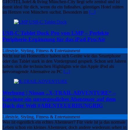
GHOTEL hotel & living München-City liegt sehr zentral und ist
damit ideal für dich, wenn du ein fußnahes, günstiges Hotel mitten
im Herzen von München suchst. Besonders im
[...]
USB-C Tablet Dock Pro von LMP – Perfekte
Peripherie-Ergänzung für das iPad Pro/Air
Lifestyle, Styling, Fitness & Entertainment
Nicht nur im Homeoffice haben sich Geräte wie das Smartphone
oder das Tablet stark in den Vordergrund gespielt. Schon seit Jahren
haben sich die technischen Highlights wie das Apple iPad als
hervorragende Alternative zu PC
[...]
Werbung | Nissan „X-TRAIL ADVENTURE“ –
Gewinne ein unvergessliches Abenteuer auf dem
Dach der Welt #ABENTEUERHUNGRIG
Lifestyle, Styling, Fitness & Entertainment
Was ist eigentlich ein echtes Abenteuer? Für viele ist ja das normale
Leben schon ein kleines Abenteuer, doch andere wiederum sehen in