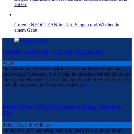
Hitze?
Gorenje NEOCLEAN im Test: Saugen und Wischen in
einem Gerät
Q-Reihe von AUDi – Q2, Q3, Q5 und Q7
AUDI
Die Automarke Audi steht seit Jahren für moderne und qualitativ
hochwertige Fahrzeuge. Der Erfolg der einzelnen Modellreihen gibt
ihnen jedenfalls recht. So ist es dann auch nicht verwunderlich, dass
auch die imposante und markante Q-Reihe
[...]
Hotel Check: GHOTEL hotel & living München-
City
Reise, Hotels & Wellness
Oktoberfest oder Städtetrip nach München? Das 3-Sterne-Hotel